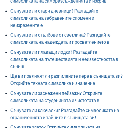
символиката на саморазсъжденията и изкрив
Сънувате ли стари дневници? Разгадайте
символиката на забравените спомени и
неизразените е
Сънувате ли стълбове от светлина? Разгадайте
символиката на надеждата и просветлението в
Сънувате ли плаващи лодки? Разгадайте
символиката на пътешествията и неизвестността в
сънищ
Ще ви повлияят ли разпилените пера в сънищата ви?
Открийте тяхната символика и значение
Сънувате ли заснежени пейзажи? Открийте
символиката на студенината и чистотата в
Сънувате ли ключалки? Разгадайте символиката на
ограниченията и тайните в сънищата ви!
Сънувате злато? Открийте символиката на