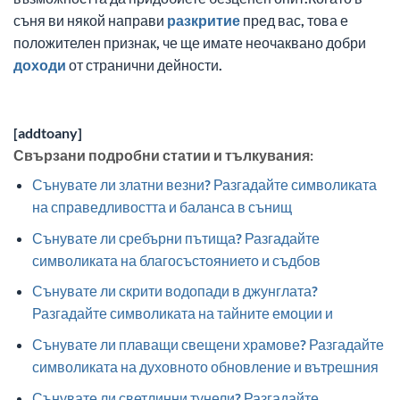
съня ви някой направи
разкритие
пред вас, това е
положителен признак, че ще имате неочаквано добри
доходи
от странични дейности.
[addtoany]
Свързани подробни статии и тълкувания:
Сънувате ли златни везни? Разгадайте символиката
на справедливостта и баланса в сънищ
Сънувате ли сребърни пътища? Разгадайте
символиката на благосъстоянието и съдбов
Сънувате ли скрити водопади в джунглата?
Разгадайте символиката на тайните емоции и
Сънувате ли плаващи свещени храмове? Разгадайте
символиката на духовното обновление и вътрешния
Сънувате ли светлинни тунели? Разгадайте