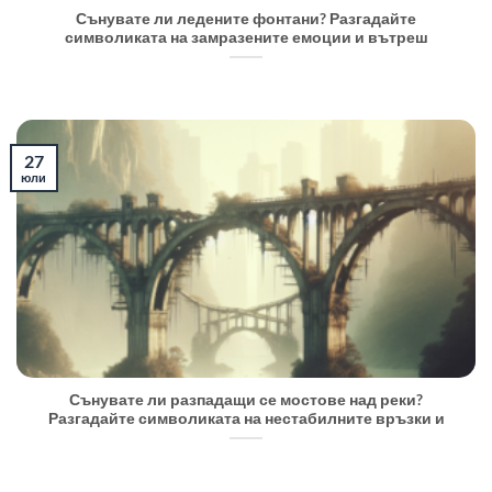
Сънувате ли ледените фонтани? Разгадайте
символиката на замразените емоции и вътреш
27
юли
Сънувате ли разпадащи се мостове над реки?
Разгадайте символиката на нестабилните връзки и