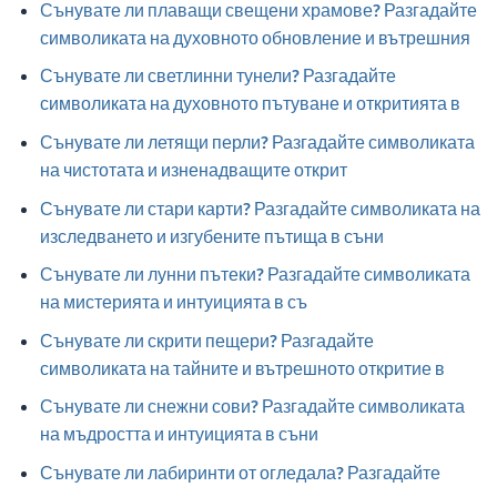
Сънувате ли плаващи свещени храмове? Разгадайте
символиката на духовното обновление и вътрешния
Сънувате ли светлинни тунели? Разгадайте
символиката на духовното пътуване и откритията в
Сънувате ли летящи перли? Разгадайте символиката
на чистотата и изненадващите открит
Сънувате ли стари карти? Разгадайте символиката на
изследването и изгубените пътища в съни
Сънувате ли лунни пътеки? Разгадайте символиката
на мистерията и интуицията в съ
Сънувате ли скрити пещери? Разгадайте
символиката на тайните и вътрешното откритие в
Сънувате ли снежни сови? Разгадайте символиката
на мъдростта и интуицията в съни
Сънувате ли лабиринти от огледала? Разгадайте