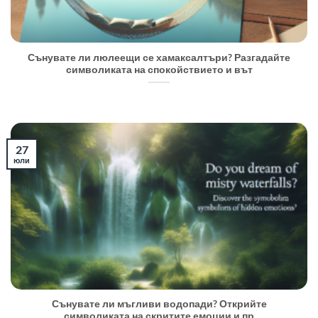
Сънувате ли люлеещи се хамаксалтъри? Разгадайте
символиката на спокойствието и вът
27
юли
Сънувате ли мъгливи водопади? Открийте
символиката на скритите емоции и пр