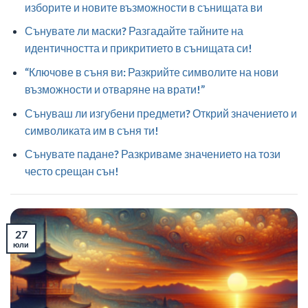
изборите и новите възможности в сънищата ви
Сънувате ли маски? Разгадайте тайните на
идентичността и прикритието в сънищата си!
“Ключове в съня ви: Разкрийте символите на нови
възможности и отваряне на врати!”
Сънуваш ли изгубени предмети? Открий значението и
символиката им в съня ти!
Сънувате падане? Разкриваме значението на този
често срещан сън!
27
юли