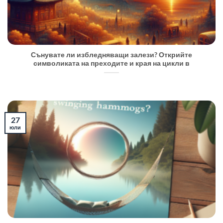
Сънувате ли избледняващи залези? Открийте
символиката на преходите и края на цикли в
27
юли