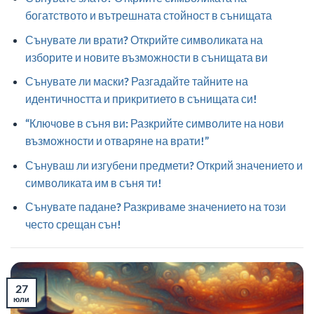
богатството и вътрешната стойност в сънищата
Сънувате ли врати? Открийте символиката на
изборите и новите възможности в сънищата ви
Сънувате ли маски? Разгадайте тайните на
идентичността и прикритието в сънищата си!
“Ключове в съня ви: Разкрийте символите на нови
възможности и отваряне на врати!”
Сънуваш ли изгубени предмети? Открий значението и
символиката им в съня ти!
Сънувате падане? Разкриваме значението на този
често срещан сън!
27
юли