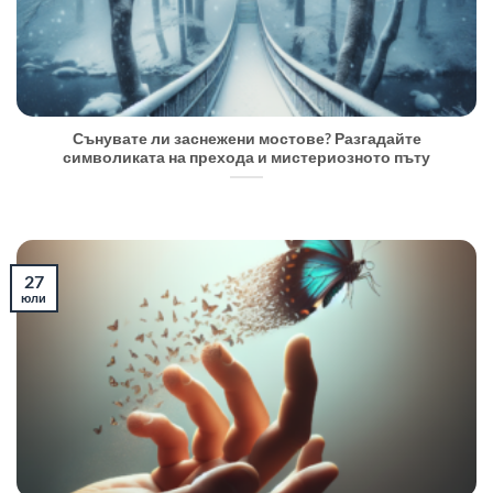
Сънувате ли заснежени мостове? Разгадайте
символиката на прехода и мистериозното пъту
27
юли