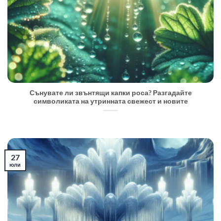
Сънувате ли звънтящи капки роса? Разгадайте
символиката на утринната свежест и новите
27
юли