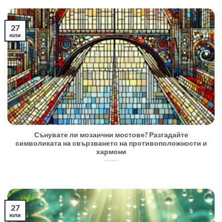
27
юли
Сънувате ли мозаични мостове? Разгадайте
символиката на свързването на противоположности и
хармони
27
юли