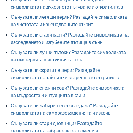
символиката на духовното пътуване и откритията в
Сънувате ли летящи перли? Разгадайте символиката
на чистотата и изненадващите открит
Сънувате ли стари карти? Разгадайте символиката на
изследването и изгубените пътища в съни
Сънувате ли лунни пътеки? Разгадайте символиката
на мистерията и интуицията в съ
Сънувате ли скрити пещери? Разгадайте
символиката на тайните и вътрешното откритие в
Сънувате ли снежни сови? Разгадайте символиката
на мъдростта и интуицията в съни
Сънувате ли лабиринти от огледала? Разгадайте
символиката на саморазсъжденията и изкрив
Сънувате ли стари дневници? Разгадайте
символиката на забравените спомени и