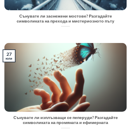
Сънувате ли заснежени мостове? Разгадайте
символиката на прехода и мистериозното пъту
27
юли
Сънувате ли изплъзващи се пеперуди? Разгадайте
символиката на промяната и ефимерната