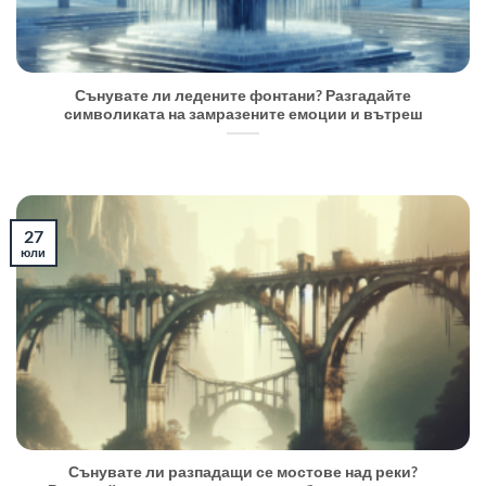
Сънувате ли ледените фонтани? Разгадайте
символиката на замразените емоции и вътреш
27
юли
Сънувате ли разпадащи се мостове над реки?