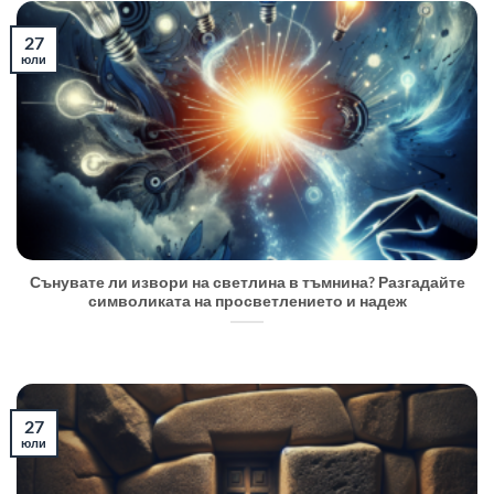
27
юли
Сънувате ли извори на светлина в тъмнина? Разгадайте
символиката на просветлението и надеж
27
юли