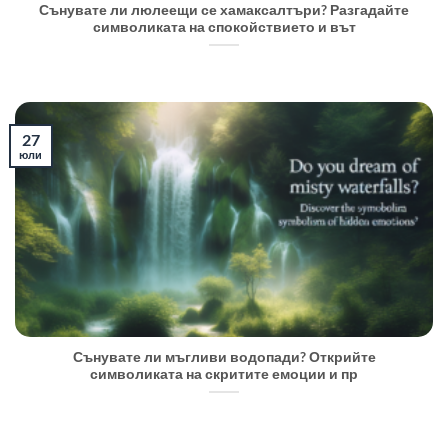
Сънувате ли люлеещи се хамаксалтъри? Разгадайте
символиката на спокойствието и вът
27
юли
Сънувате ли мъгливи водопади? Открийте
символиката на скритите емоции и пр