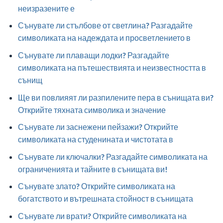
неизразените е
Сънувате ли стълбове от светлина? Разгадайте
символиката на надеждата и просветлението в
Сънувате ли плаващи лодки? Разгадайте
символиката на пътешествията и неизвестността в
сънищ
Ще ви повлияят ли разпилените пера в сънищата ви?
Открийте тяхната символика и значение
Сънувате ли заснежени пейзажи? Открийте
символиката на студенината и чистотата в
Сънувате ли ключалки? Разгадайте символиката на
ограниченията и тайните в сънищата ви!
Сънувате злато? Открийте символиката на
богатството и вътрешната стойност в сънищата
Сънувате ли врати? Открийте символиката на