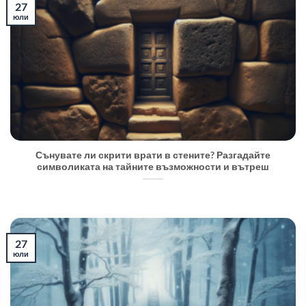
27
юли
Сънувате ли скрити врати в стените? Разгадайте
символиката на тайните възможности и вътреш
27
юли