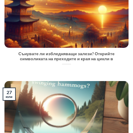
Сънувате ли избледняващи залези? Открийте
символиката на преходите и края на цикли в
27
юли