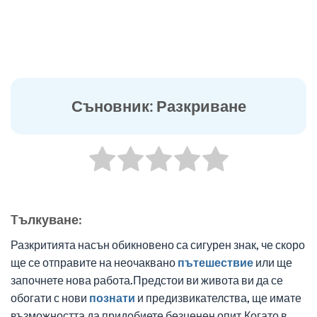
Съновник: Разкриване
Tълкуване:
Разкритията насън обикновено са сигурен знак, че скоро
ще се отправите на неочаквано
пътешествие
или ще
започнете нова работа.Предстои ви живота ви да се
обогати с нови
познати
и предизвикателства, ще имате
възможността да придобиете безценен опит.Когато в