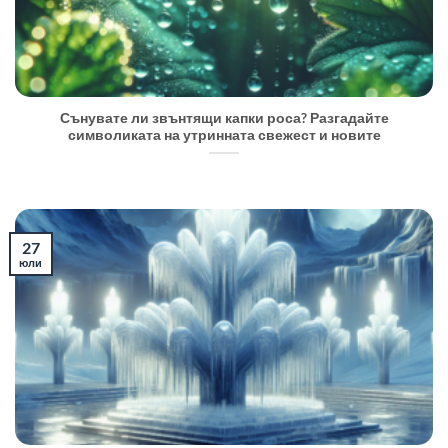
Сънувате ли звънтящи капки роса? Разгадайте
символиката на утринната свежест и новите
27
юли