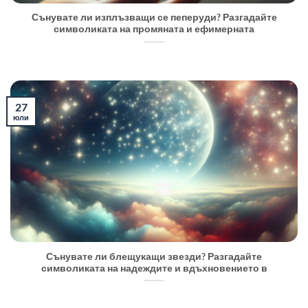
Сънувате ли изплъзващи се пеперуди? Разгадайте
символиката на промяната и ефимерната
27
юли
Сънувате ли блещукащи звезди? Разгадайте
символиката на надеждите и вдъхновението в