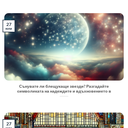
27
юли
Сънувате ли блещукащи звезди? Разгадайте
символиката на надеждите и вдъхновението в
27
юли