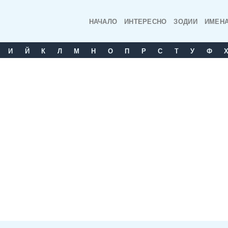
НАЧАЛО
ИНТЕРЕСНО
ЗОДИИ
ИМЕН
И
Й
К
Л
М
Н
О
П
Р
С
T
У
Ф