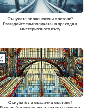
Сънувате ли заснежени мостове?
Разгадайте символиката на прехода и
мистериозното пъту
27
ли
Сънувате ли мозаични мостове?
Разгадайте символиката на свързването