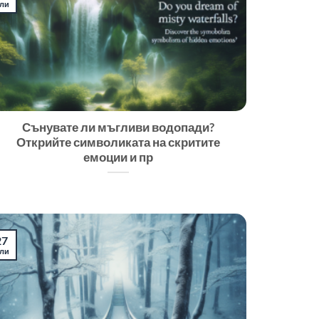
ли
Сънувате ли мъгливи водопади?
Открийте символиката на скритите
емоции и пр
27
ли