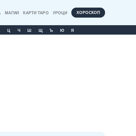
ХОРОСКОП
А
МАГИИ
КАРТИ ТАРО
УРОЦИ
Х
Ц
Ч
Ш
Щ
Ъ
Ю
Я