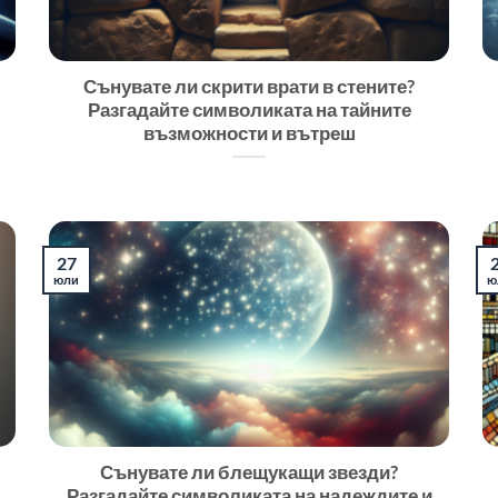
Сънувате ли скрити врати в стените?
Разгадайте символиката на тайните
възможности и вътреш
27
юли
ю
Сънувате ли блещукащи звезди?
Разгадайте символиката на надеждите и