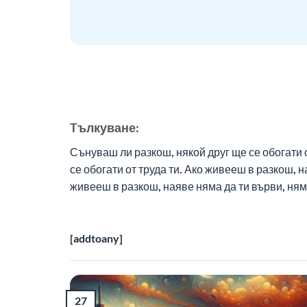
Tълкуване:
Сънуваш ли разкош, някой друг ще се обогати 
се обогати от труда ти. Ако живееш в разкош, н
живееш в разкош, наяве няма да ти върви, няма
[addtoany]
27