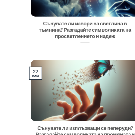
Сънувате ли извори на светлина в
тъмнина? Разгадайте символиката на
просветлението и надеж
27
юли
Сънувате ли изплъзващи се пеперуди?
Разгадайте символиката на промяната и