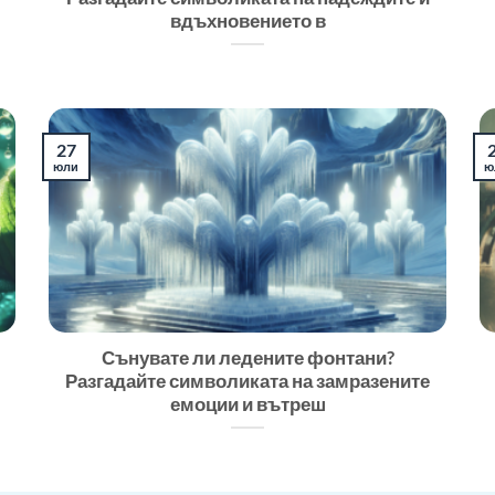
вдъхновението в
27
юли
ю
Сънувате ли ледените фонтани?
Разгадайте символиката на замразените
емоции и вътреш