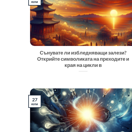
юли
Сънувате ли избледняващи залези?
Открийте символиката на преходите и
края на цикли в
27
юли