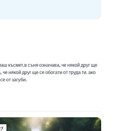
маш късмет.в съня означава, че някой друг ще
че някой друг ще се обогати от труда ти. ако
се от загуби.
27