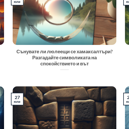
юли
ю
Сънувате ли люлеещи се хамаксалтъри?
Разгадайте символиката на
спокойствието и вът
27
юли
ю