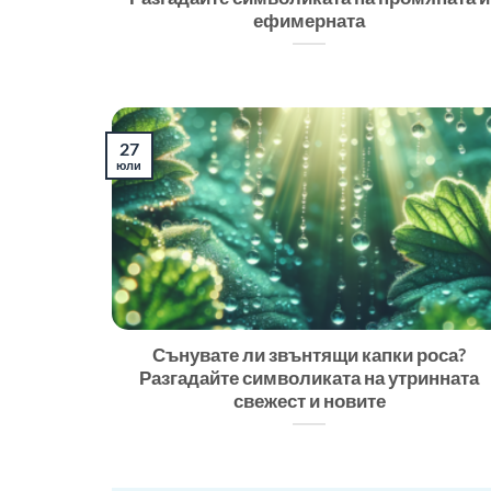
ефимерната
27
юли
Сънувате ли звънтящи капки роса?
Разгадайте символиката на утринната
свежест и новите