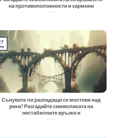
на противоположности и хармони
27
ли
Сънувате ли разпадащи се мостове над
реки? Разгадайте символиката на
нестабилните връзки и