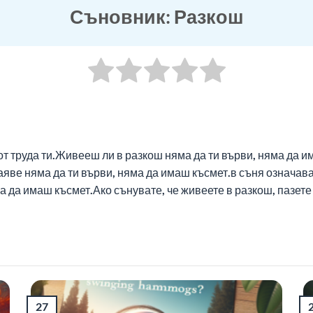
Съновник: Разкош
от труда ти.Живееш ли в разкош няма да ти върви, няма да и
аяве няма да ти върви, няма да имаш късмет.в съня означава, 
 да имаш късмет.Ако сънувате, че живеете в разкош, пазете 
27