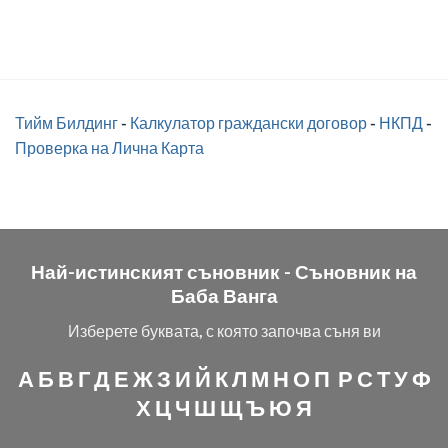
Тийм Билдинг
-
Калкулатор граждански договор
-
НКПД
-
Проверка на Лична Карта
Най-истинският съновник -
Съновник на
Баба Ванга
Изберете буквата, с която започва съня ви
А
Б
В
Г
Д
Е
Ж
З
И
Й
К
Л
М
Н
О
П
Р
С
Т
У
Ф
Х
Ц
Ч
Ш
Щ
Ъ
Ю
Я