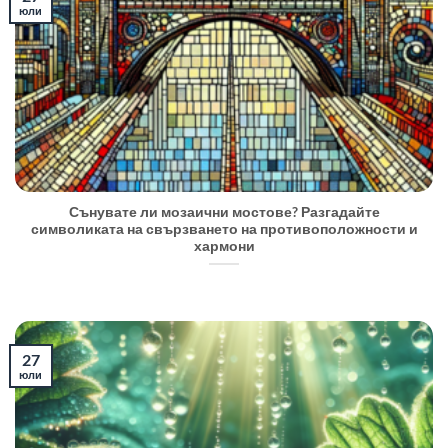
юли
Сънувате ли мозаични мостове? Разгадайте
символиката на свързването на противоположности и
хармони
27
юли