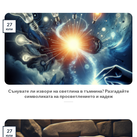
27
юли
Сънувате ли извори на светлина в тъмнина? Разгадайте
символиката на просветлението и надеж
27
юли