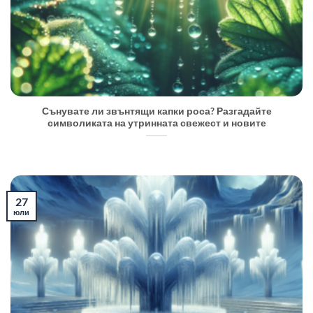
Сънувате ли звънтящи капки роса? Разгадайте
символиката на утринната свежест и новите
27
юли