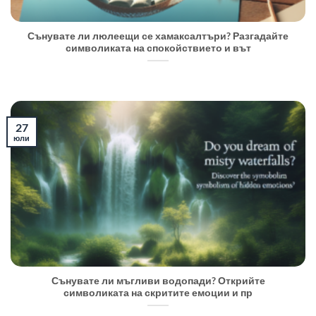
Сънувате ли люлеещи се хамаксалтъри? Разгадайте
символиката на спокойствието и вът
27
юли
Сънувате ли мъгливи водопади? Открийте
символиката на скритите емоции и пр