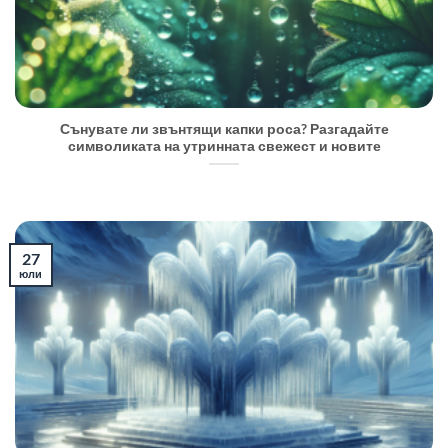
Сънувате ли звънтящи капки роса? Разгадайте
символиката на утринната свежест и новите
27
юли