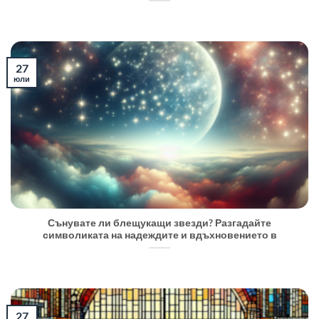
27
юли
Сънувате ли блещукащи звезди? Разгадайте
символиката на надеждите и вдъхновението в
27