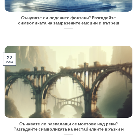
Сънувате ли ледените фонтани? Разгадайте
символиката на замразените емоции и вътреш
27
юли
Сънувате ли разпадащи се мостове над реки?
Разгадайте символиката на нестабилните връзки и