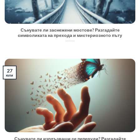
Сънувате ли заснежени мостове? Разгадайте
символиката на прехода и мистериозното пъту
27
юли
Сънувате ли изплъзващи се пеперуди? Разгадайте