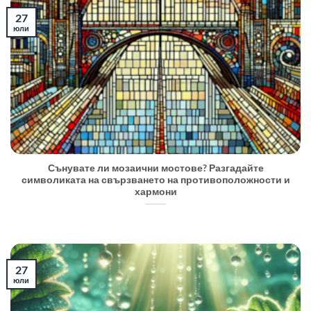
27
юли
Сънувате ли мозаични мостове? Разгадайте
символиката на свързването на противоположности и
хармони
27
юли