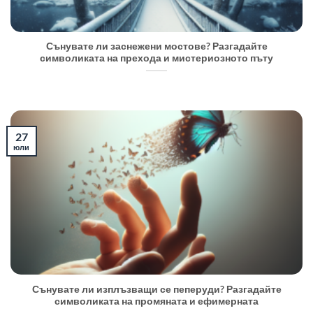
Сънувате ли заснежени мостове? Разгадайте
символиката на прехода и мистериозното пъту
27
юли
Сънувате ли изплъзващи се пеперуди? Разгадайте
символиката на промяната и ефимерната