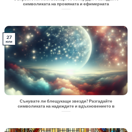
символиката на промяната и ефимерната
27
юли
Сънувате ли блещукащи звезди? Разгадайте
символиката на надеждите и вдъхновението в