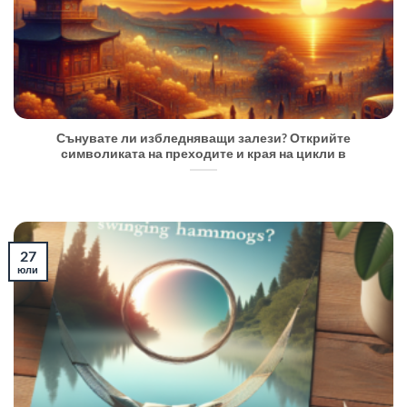
Сънувате ли избледняващи залези? Открийте
символиката на преходите и края на цикли в
27
юли