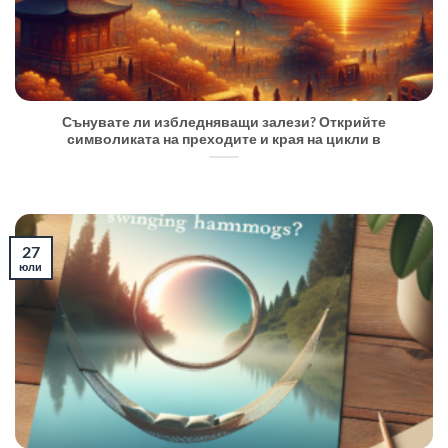
Сънувате ли избледняващи залези? Открийте
символиката на преходите и края на цикли в
27
юли