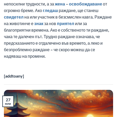
непосилни трудности, а за
жена
–
освобождаване
от
огромно бреме. Ако
гледаш
раждане, ще станеш
свидетел
на или участник в безсмислен кавга. Раждане
на животинче е
знак
за нов
приятел
или за
благоприятни времена. Ако е собственото ти раждане,
чака те далечен път. Трудно раждане означава, че
предсказанието е отдалечено във времето, а леко и
безпроблемно раждане – че скоро можеш да се
надяваш на промени.
[addtoany]
27
юли