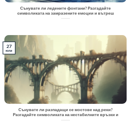
Сънувате ли ледените фонтани? Разгадайте
символиката на замразените емоции и вътреш
27
юли
Сънувате ли разпадащи се мостове над реки?
Разгадайте символиката на нестабилните връзки и