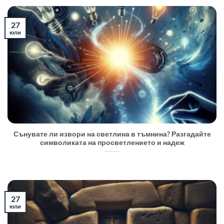
27
юли
Сънувате ли извори на светлина в тъмнина? Разгадайте
символиката на просветлението и надеж
27
юли