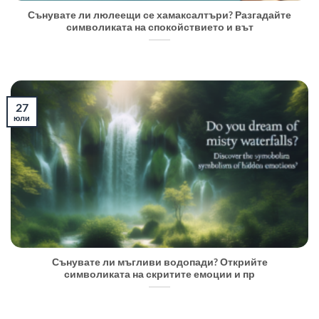
Сънувате ли люлеещи се хамаксалтъри? Разгадайте
символиката на спокойствието и вът
27
юли
Сънувате ли мъгливи водопади? Открийте
символиката на скритите емоции и пр