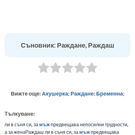
Съновник: Раждане, Раждаш
Вижте още:
Акушерка
;
Раждане
;
Бременна
;
Tълкуване:
ли в съня си, за
мъж
предвещава непосилни трудности,
а за женаРаждаш ли в съня си, за
мъж
предвещава