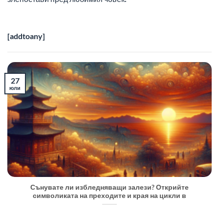
[addtoany]
27
юли
Сънувате ли избледняващи залези? Открийте
символиката на преходите и края на цикли в