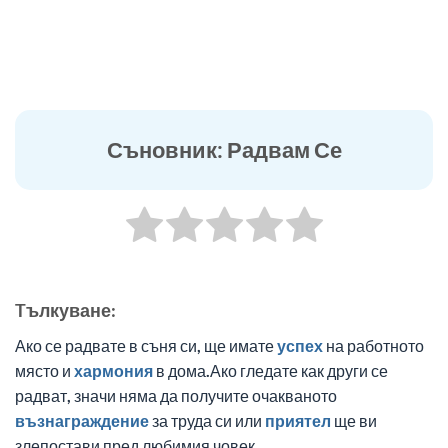
Съновник: Радвам Се
Tълкуване:
Ако се радвате в съня си, ще имате
успех
на работното
място и
хармония
в дома.Ако гледате как други се
радват, значи няма да получите очакваното
възнаграждение
за труда си или
приятел
ще ви
злепостави пред любимия човек.