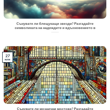
Сънувате ли блещукащи звезди? Разгадайте
символиката на надеждите и вдъхновението в
27
юли
Сънувате ли мозаични мостове? Разгадайте