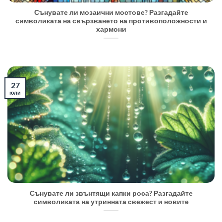
Сънувате ли мозаични мостове? Разгадайте
символиката на свързването на противоположности и
хармони
27
юли
Сънувате ли звънтящи капки роса? Разгадайте
символиката на утринната свежест и новите