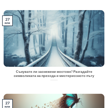
27
юли
Сънувате ли заснежени мостове? Разгадайте
символиката на прехода и мистериозното пъту
27
юли