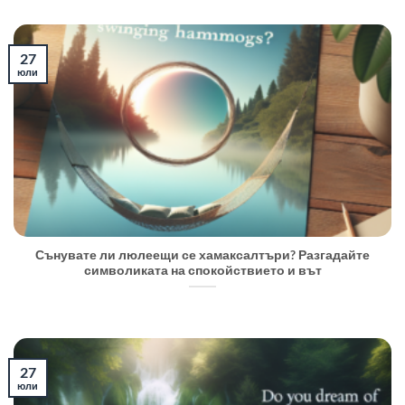
27
юли
Сънувате ли люлеещи се хамаксалтъри? Разгадайте
символиката на спокойствието и вът
27
юли