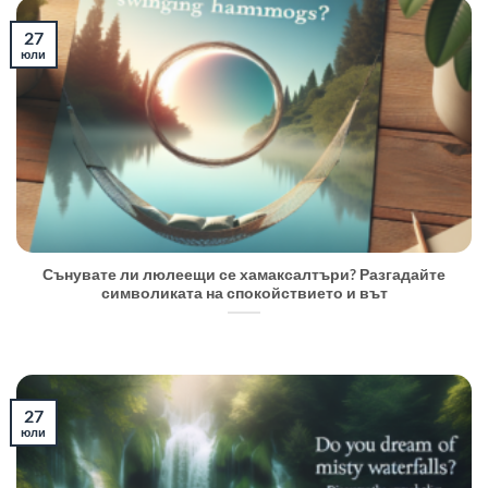
27
юли
Сънувате ли люлеещи се хамаксалтъри? Разгадайте
символиката на спокойствието и вът
27
юли