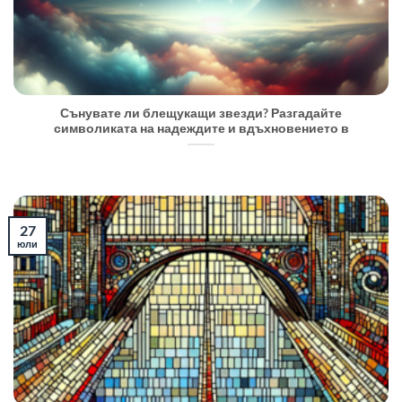
Сънувате ли блещукащи звезди? Разгадайте
символиката на надеждите и вдъхновението в
27
юли