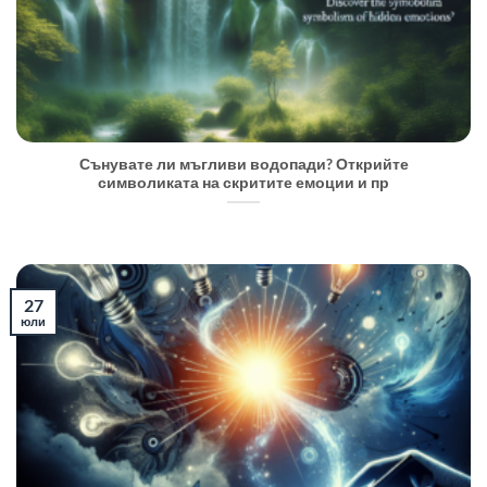
Сънувате ли мъгливи водопади? Открийте
символиката на скритите емоции и пр
27
юли