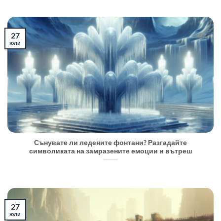
27
юли
Сънувате ли ледените фонтани? Разгадайте
символиката на замразените емоции и вътреш
27
юли