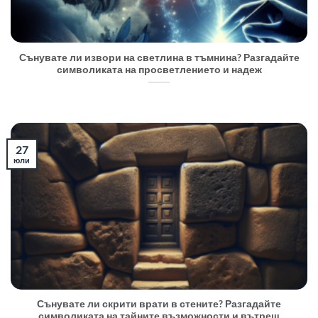
Сънувате ли извори на светлина в тъмнина? Разгадайте
символиката на просветлението и надеж
27
юли
Сънувате ли скрити врати в стените? Разгадайте
символиката на тайните възможности и вътреш