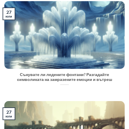
27
юли
Сънувате ли ледените фонтани? Разгадайте
символиката на замразените емоции и вътреш
27
юли