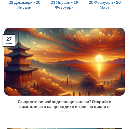
22 Декември - 20
21 Януари - 19
20 Февруари - 20
Януари
Февруари
Март
27
юли
Сънувате ли избледняващи залези? Открийте
символиката на преходите и края на цикли в