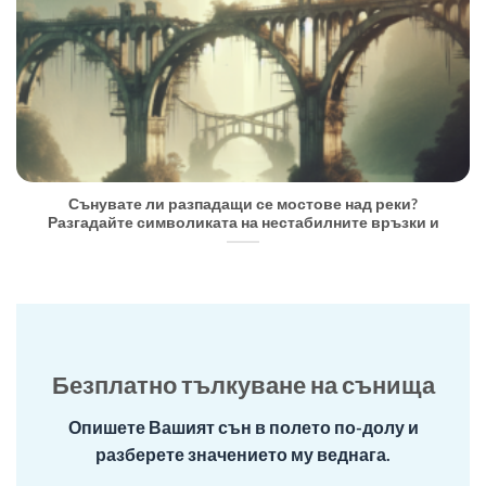
Сънувате ли разпадащи се мостове над реки?
Разгадайте символиката на нестабилните връзки и
Безплатно тълкуване на сънища
Опишете Вашият сън в полето по-долу и
разберете значението му веднага.