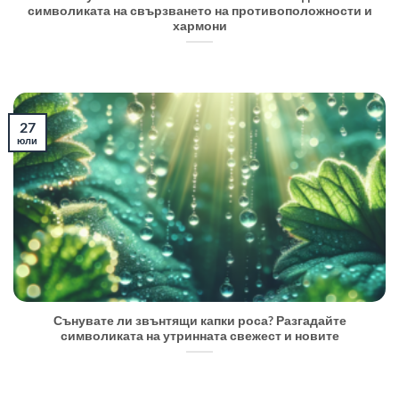
символиката на свързването на противоположности и
хармони
27
юли
Сънувате ли звънтящи капки роса? Разгадайте
символиката на утринната свежест и новите