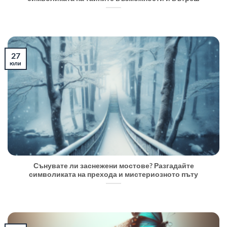
27
юли
Сънувате ли заснежени мостове? Разгадайте
символиката на прехода и мистериозното пъту