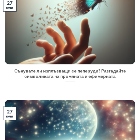
27
юли
Сънувате ли изплъзващи се пеперуди? Разгадайте
символиката на промяната и ефимерната
27
юли