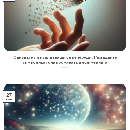
Сънувате ли изплъзващи се пеперуди? Разгадайте
символиката на промяната и ефимерната
27
юли