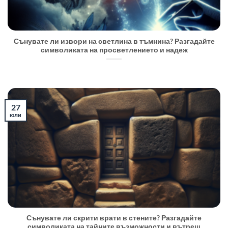
Сънувате ли извори на светлина в тъмнина? Разгадайте
символиката на просветлението и надеж
27
юли
Сънувате ли скрити врати в стените? Разгадайте
символиката на тайните възможности и вътреш