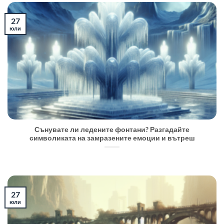
27
юли
Сънувате ли ледените фонтани? Разгадайте
символиката на замразените емоции и вътреш
27
юли