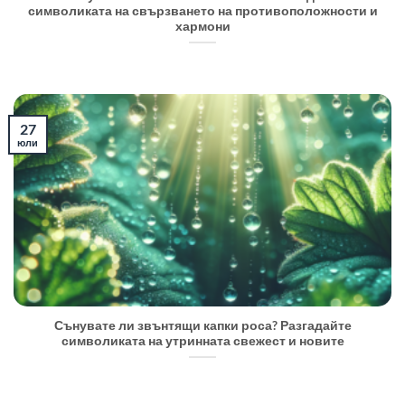
символиката на свързването на противоположности и
хармони
27
юли
Сънувате ли звънтящи капки роса? Разгадайте
символиката на утринната свежест и новите