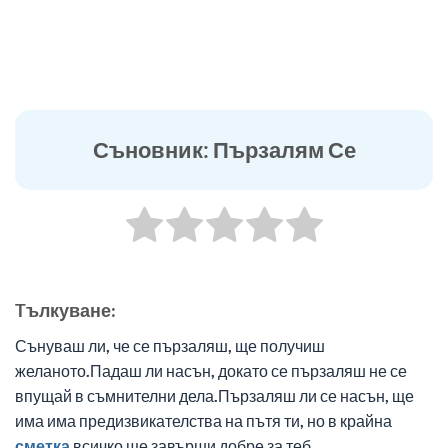
Съновник: Пързалям Се
Tълкуване:
Сънуваш ли, че се пързаляш, ще получиш
желаното.Падаш ли насън, докато се пързаляш не се
впущай в съмнителни дела.Пързаляш ли се насън, ще
има има предизвикателства на пътя ти, но в крайна
сметка
всичко ще завърши добре за теб.