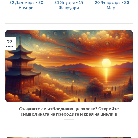
22 Декември - 20
21 Януари - 19
20 Февруари - 20
Януари
Февруари
Март
27
юли
Сънувате ли избледняващи залези? Открийте
символиката на преходите и края на цикли в