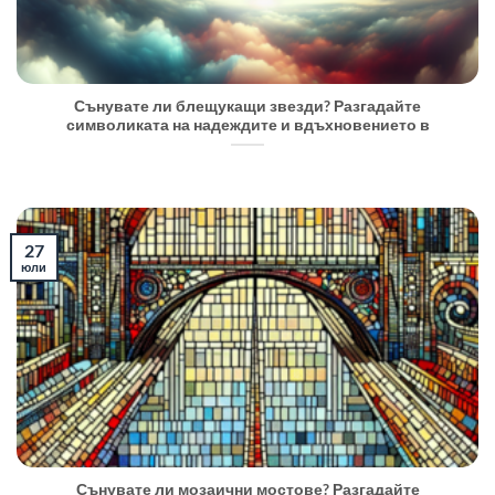
Сънувате ли блещукащи звезди? Разгадайте
символиката на надеждите и вдъхновението в
27
юли
Сънувате ли мозаични мостове? Разгадайте