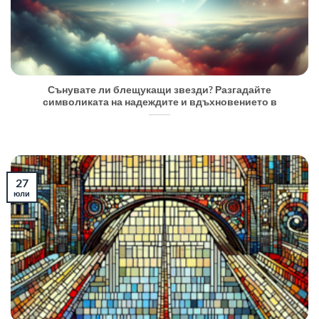
Сънувате ли блещукащи звезди? Разгадайте
символиката на надеждите и вдъхновението в
27
юли