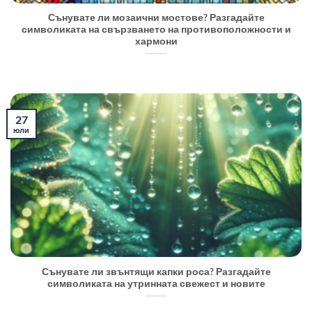
Сънувате ли мозаични мостове? Разгадайте
символиката на свързването на противоположности и
хармони
27
юли
Сънувате ли звънтящи капки роса? Разгадайте
символиката на утринната свежест и новите