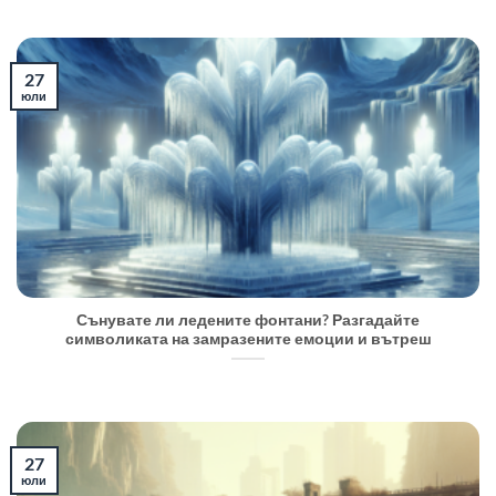
27
юли
Сънувате ли ледените фонтани? Разгадайте
символиката на замразените емоции и вътреш
27
юли