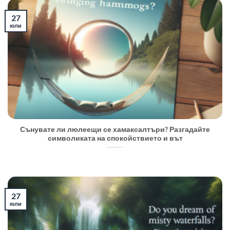
27
юли
Сънувате ли люлеещи се хамаксалтъри? Разгадайте
символиката на спокойствието и вът
27
юли