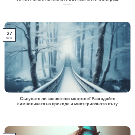
27
юли
Сънувате ли заснежени мостове? Разгадайте
символиката на прехода и мистериозното пъту