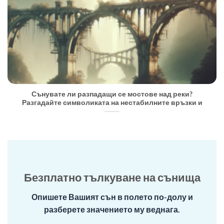
Сънувате ли разпадащи се мостове над реки?
Разгадайте символиката на нестабилните връзки и
Безплатно тълкуване на сънища
Опишете Вашият сън в полето по-долу и
разберете значението му веднага.