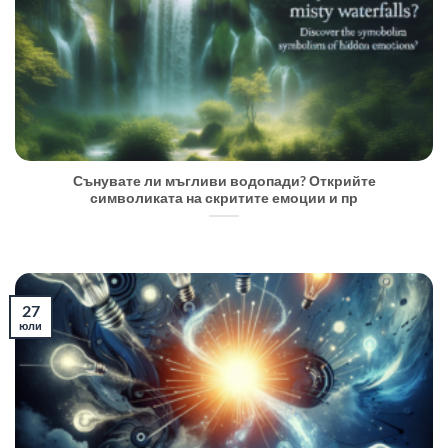
Сънувате ли мъгливи водопади? Открийте
символиката на скритите емоции и пр
27
юли