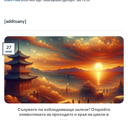
[addtoany]
27
юли
Сънувате ли избледняващи залези? Открийте
символиката на преходите и края на цикли в