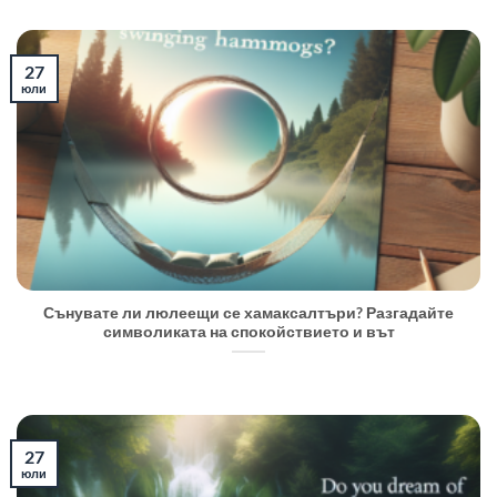
27
юли
Сънувате ли люлеещи се хамаксалтъри? Разгадайте
символиката на спокойствието и вът
27
юли