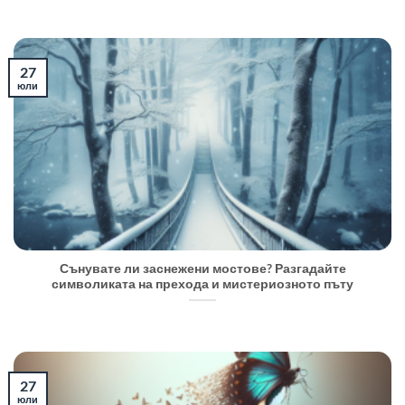
27
юли
Сънувате ли заснежени мостове? Разгадайте
символиката на прехода и мистериозното пъту
27
юли