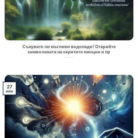
Сънувате ли мъгливи водопади? Открийте
символиката на скритите емоции и пр
27
юли