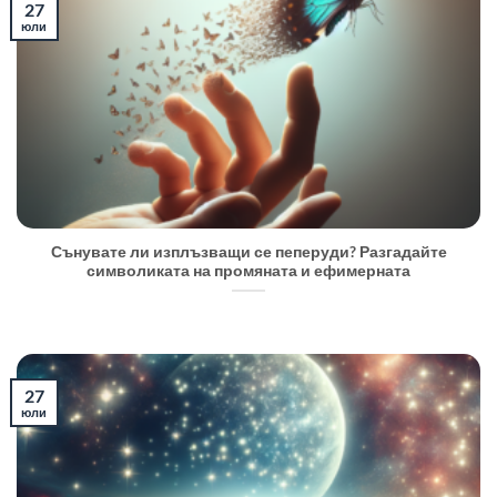
27
юли
Сънувате ли изплъзващи се пеперуди? Разгадайте
символиката на промяната и ефимерната
27
юли