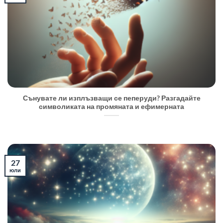
Сънувате ли изплъзващи се пеперуди? Разгадайте
символиката на промяната и ефимерната
27
юли