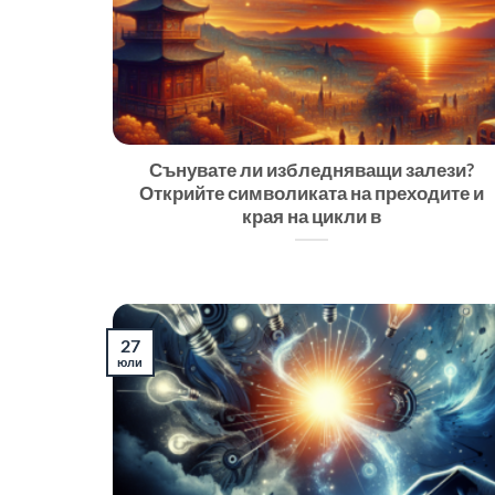
Сънувате ли избледняващи залези?
Открийте символиката на преходите и
края на цикли в
27
юли