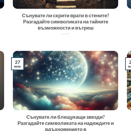
Сънувате ли скрити врати в стените?
Разгадайте символиката на тайните
възможности и вътреш
27
юли
ю
Сънувате ли блещукащи звезди?
Разгадайте символиката на надеждите и
вдъхновението в