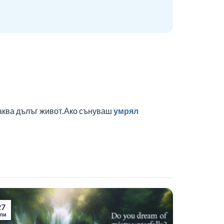
чаква дълъг живот.Ако сънуваш
умрял
27
ли