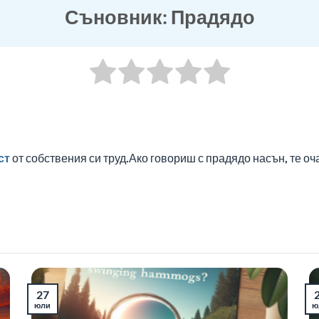
Съновник: Прадядо
ст
от собствения си труд.Ако говориш с прадядо насън, те о
27
юли
ю