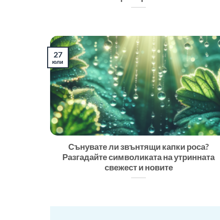
27
юли
Сънувате ли звънтящи капки роса?
Разгадайте символиката на утринната
свежест и новите