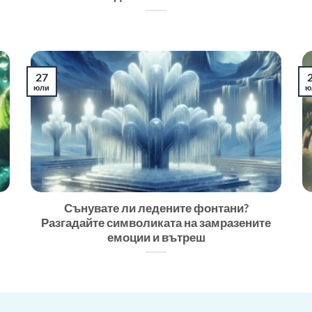
27
юли
ю
Сънувате ли ледените фонтани?
Разгадайте символиката на замразените
емоции и вътреш