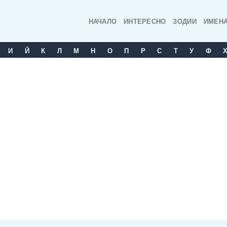
НАЧАЛО
ИНТЕРЕСНО
ЗОДИИ
ИМЕН
И
Й
К
Л
М
Н
О
П
Р
С
T
У
Ф