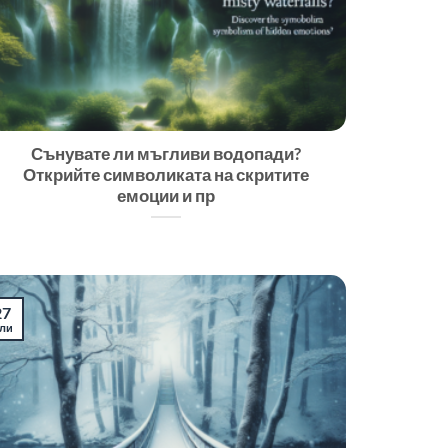
Сънувате ли мъгливи водопади?
Открийте символиката на скритите
емоции и пр
27
ли