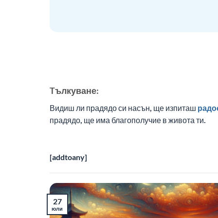
Tълкуване:
Видиш ли прадядо си насън, ще изпиташ
радо
прадядо, ще има благополучие в живота ти.
[addtoany]
27
юли