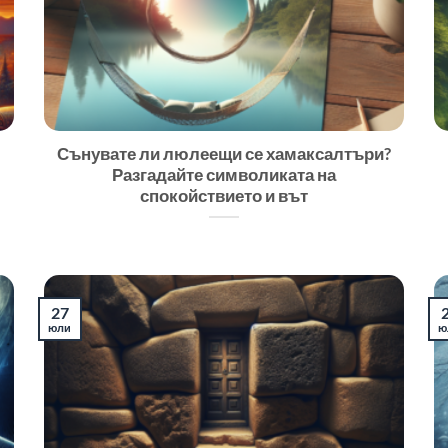
Сънувате ли люлеещи се хамаксалтъри?
Разгадайте символиката на
спокойствието и вът
27
юли
ю