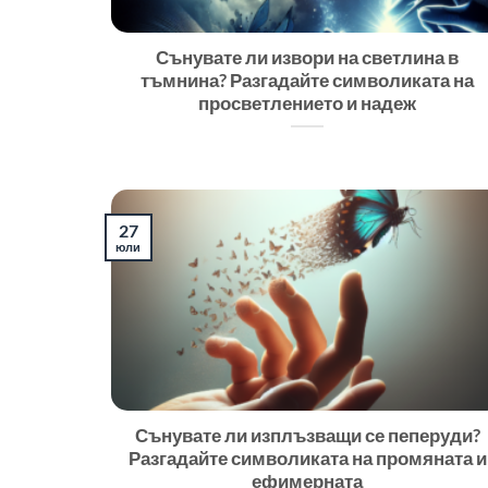
Сънувате ли извори на светлина в
тъмнина? Разгадайте символиката на
просветлението и надеж
27
юли
Сънувате ли изплъзващи се пеперуди?
Разгадайте символиката на промяната и
ефимерната