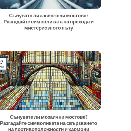
Сънувате ли заснежени мостове?
Разгадайте символиката на прехода и
мистериозното пъту
27
ли
Сънувате ли мозаични мостове?
Разгадайте символиката на свързването
на противоположности и хармони