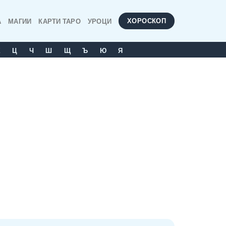
ХОРОСКОП
А
МАГИИ
КАРТИ ТАРО
УРОЦИ
Х
Ц
Ч
Ш
Щ
Ъ
Ю
Я