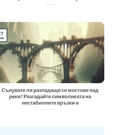
27
ли
Сънувате ли разпадащи се мостове над
реки? Разгадайте символиката на
нестабилните връзки и