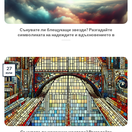
Сънувате ли блещукащи звезди? Разгадайте
символиката на надеждите и вдъхновението в
27
юли