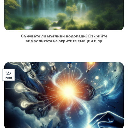
Сънувате ли мъгливи водопади? Открийте
символиката на скритите емоции и пр
27
юли