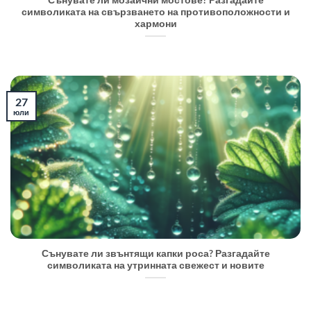
Сънувате ли мозаични мостове? Разгадайте
символиката на свързването на противоположности и
хармони
27
юли
Сънувате ли звънтящи капки роса? Разгадайте
символиката на утринната свежест и новите