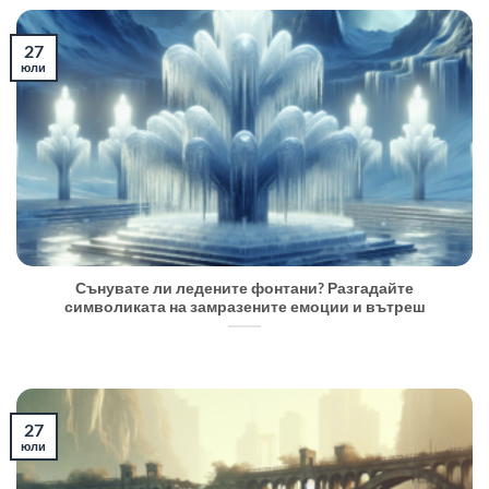
27
юли
Сънувате ли ледените фонтани? Разгадайте
символиката на замразените емоции и вътреш
27
юли