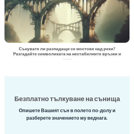
Сънувате ли разпадащи се мостове над реки?
Разгадайте символиката на нестабилните връзки и
Безплатно тълкуване на сънища
Опишете Вашият сън в полето по-долу и
разберете значението му веднага.