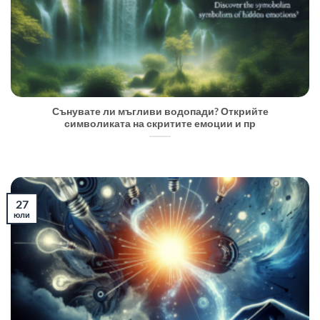
Сънувате ли мъгливи водопади? Открийте
символиката на скритите емоции и пр
27
юли