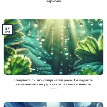
хармони
27
юли
Сънувате ли звънтящи капки роса? Разгадайте
символиката на утринната свежест и новите