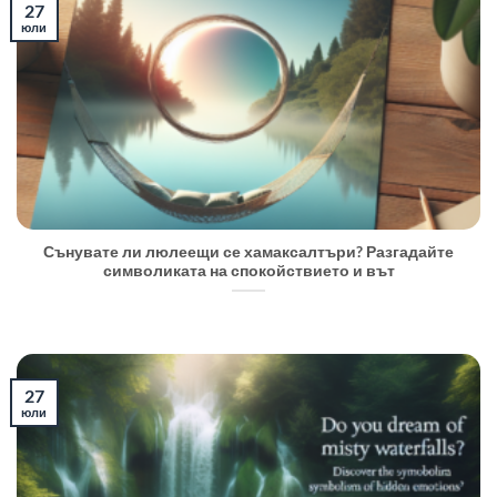
27
юли
Сънувате ли люлеещи се хамаксалтъри? Разгадайте
символиката на спокойствието и вът
27
юли