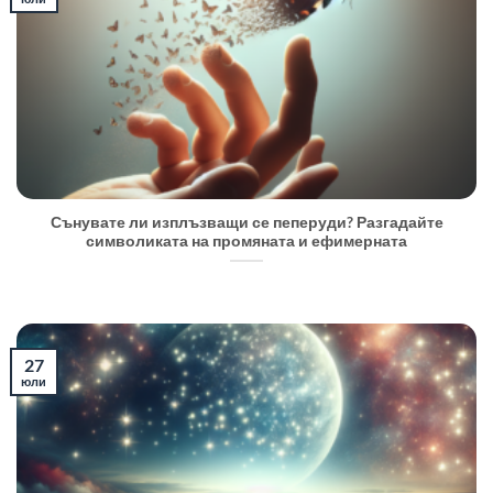
Сънувате ли изплъзващи се пеперуди? Разгадайте
символиката на промяната и ефимерната
27
юли