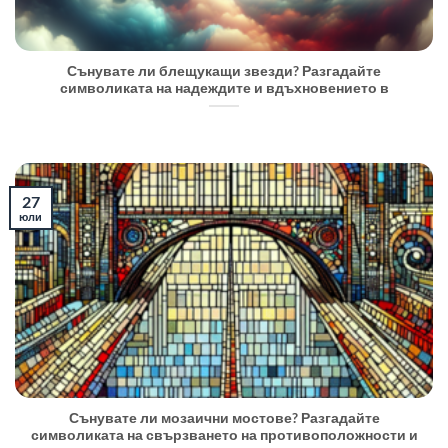
Сънувате ли блещукащи звезди? Разгадайте
символиката на надеждите и вдъхновението в
27
юли
Сънувате ли мозаични мостове? Разгадайте
символиката на свързването на противоположности и