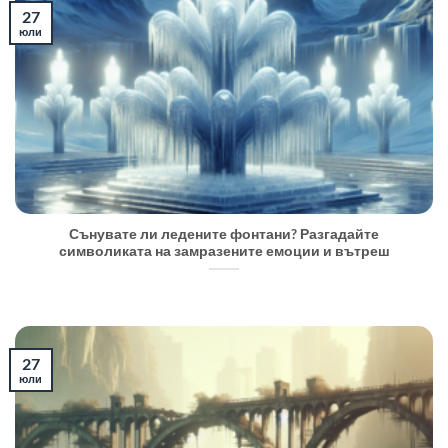
27
юли
Сънувате ли ледените фонтани? Разгадайте
символиката на замразените емоции и вътреш
27
юли