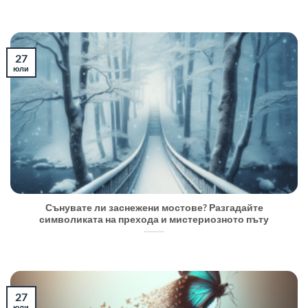
27
юли
Сънувате ли заснежени мостове? Разгадайте
символиката на прехода и мистериозното пъту
27
юли