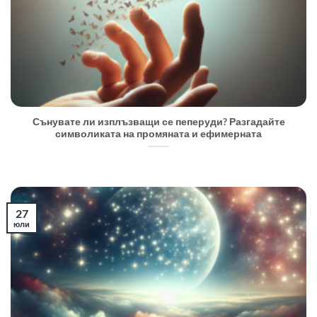
Сънувате ли изплъзващи се пеперуди? Разгадайте
символиката на промяната и ефимерната
27
юли