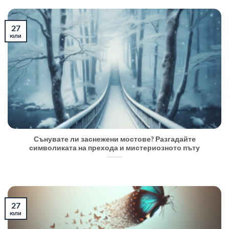
27
юли
Сънувате ли заснежени мостове? Разгадайте
символиката на прехода и мистериозното пъту
27
юли