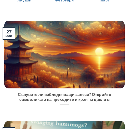
27
юли
Сънувате ли избледняващи залези? Открийте
символиката на преходите и края на цикли в