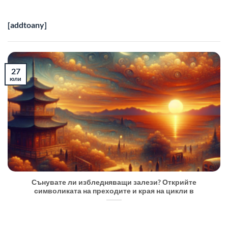
[addtoany]
27
юли
Сънувате ли избледняващи залези? Открийте
символиката на преходите и края на цикли в