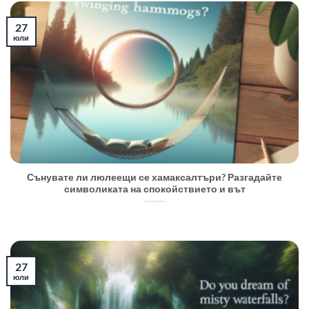
27
юли
Сънувате ли люлеещи се хамаксалтъри? Разгадайте
символиката на спокойствието и вът
27
юли