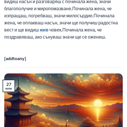
видиш насън и разговаряш с починала жена, значи
благополучие и миропомазване.Починала жена, че
изпращаш, погребваш, значи милосърдие.Починала
жена, че оплакваш насън, значи ще получиш радостна
вест и ще видиш
жив
човек.Починала жена, че
поздравяваш, ако сънуваш значи ще се ожениш.
[addtoany]
27
юли