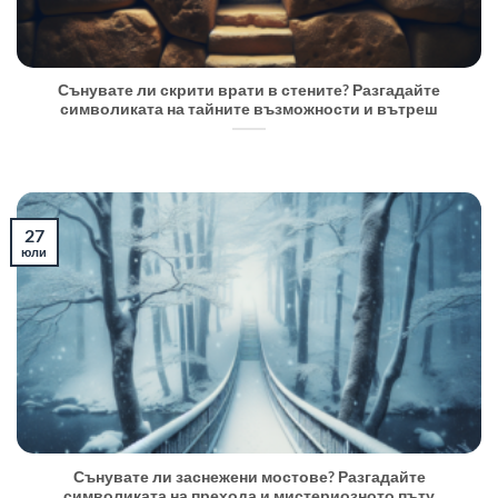
Сънувате ли скрити врати в стените? Разгадайте
символиката на тайните възможности и вътреш
27
юли
Сънувате ли заснежени мостове? Разгадайте
символиката на прехода и мистериозното пъту