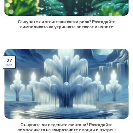
Сънувате ли звънтящи капки роса? Разгадайте
символиката на утринната свежест и новите
27
юли
Сънувате ли ледените фонтани? Разгадайте
символиката на замразените емоции и вътреш