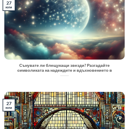
27
юли
Сънувате ли блещукащи звезди? Разгадайте
символиката на надеждите и вдъхновението в
27
юли