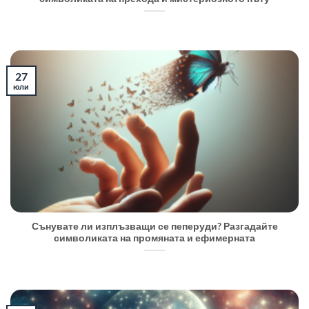
27
юли
Сънувате ли изплъзващи се пеперуди? Разгадайте
символиката на промяната и ефимерната