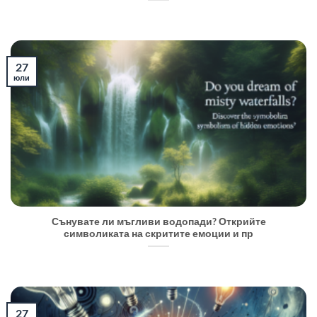
27
юли
Сънувате ли мъгливи водопади? Открийте
символиката на скритите емоции и пр
27