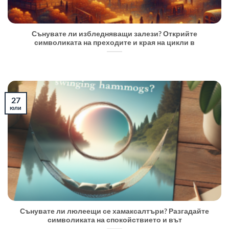
Сънувате ли избледняващи залези? Открийте
символиката на преходите и края на цикли в
27
юли
Сънувате ли люлеещи се хамаксалтъри? Разгадайте
символиката на спокойствието и вът