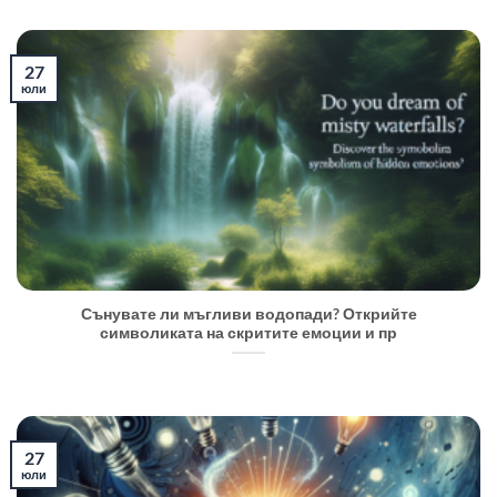
27
юли
Сънувате ли мъгливи водопади? Открийте
символиката на скритите емоции и пр
27
юли