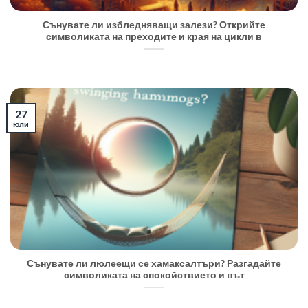
Сънувате ли избледняващи залези? Открийте
символиката на преходите и края на цикли в
27
юли
Сънувате ли люлеещи се хамаксалтъри? Разгадайте
символиката на спокойствието и вът