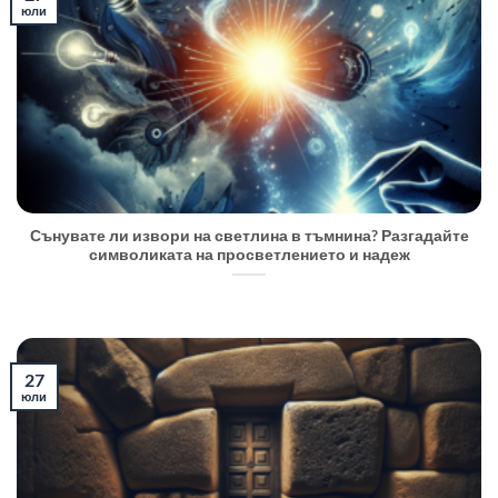
юли
Сънувате ли извори на светлина в тъмнина? Разгадайте
символиката на просветлението и надеж
27
юли