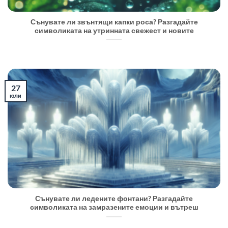
Сънувате ли звънтящи капки роса? Разгадайте
символиката на утринната свежест и новите
27
юли
Сънувате ли ледените фонтани? Разгадайте
символиката на замразените емоции и вътреш