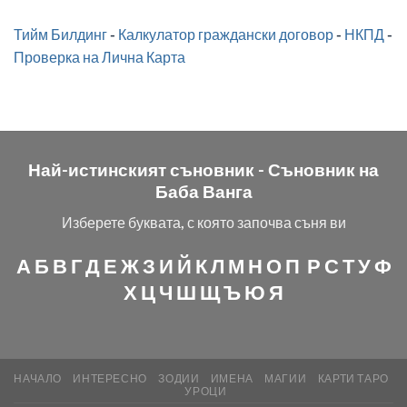
Тийм Билдинг
-
Калкулатор граждански договор
-
НКПД
-
Проверка на Лична Карта
Най-истинският съновник -
Съновник на
Баба Ванга
Изберете буквата, с която започва съня ви
А
Б
В
Г
Д
Е
Ж
З
И
Й
К
Л
М
Н
О
П
Р
С
Т
У
Ф
Х
Ц
Ч
Ш
Щ
Ъ
Ю
Я
НАЧАЛО
ИНТЕРЕСНО
ЗОДИИ
ИМЕНА
МАГИИ
КАРТИ ТАРО
УРОЦИ