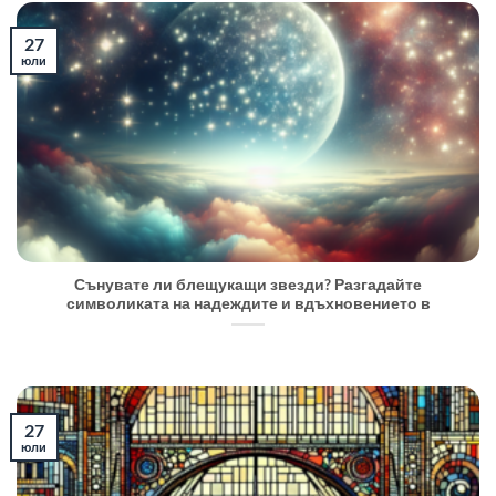
27
юли
Сънувате ли блещукащи звезди? Разгадайте
символиката на надеждите и вдъхновението в
27
юли