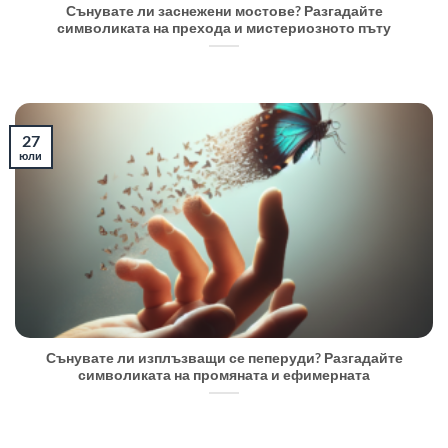
Сънувате ли заснежени мостове? Разгадайте
символиката на прехода и мистериозното пъту
27
юли
Сънувате ли изплъзващи се пеперуди? Разгадайте
символиката на промяната и ефимерната