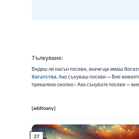
Tълкуване:
Видиш ли насън посеви, значи ще имаш
богат
богатства.
Ако сънуваш посеви — Вие живеете
прекалено охолно– Ако сънувате посеви — ви
[addtoany]
27