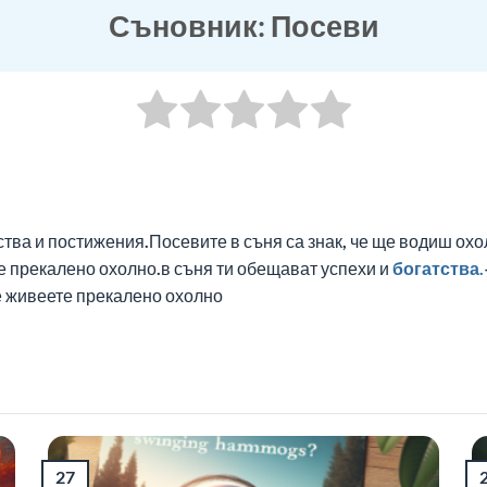
Съновник: Посеви
ства и постижения.Посевите в съня са знак, че ще водиш охо
 прекалено охолно.в съня ти обещават успехи и
богатства.
е живеете прекалено охолно
27