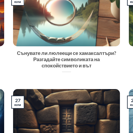
юли
ю
Сънувате ли люлеещи се хамаксалтъри?
Разгадайте символиката на
спокойствието и вът
27
юли
ю