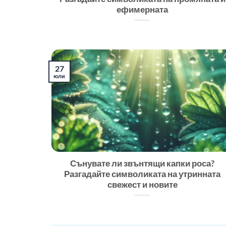
ефимерната
27
юли
Сънувате ли звънтящи капки роса?
Разгадайте символиката на утринната
свежест и новите