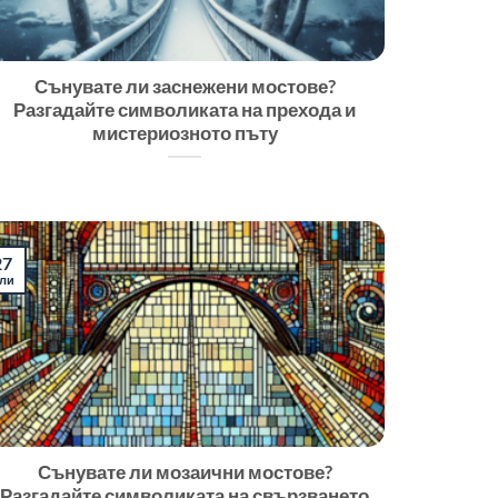
Сънувате ли заснежени мостове?
Разгадайте символиката на прехода и
мистериозното пъту
27
ли
Сънувате ли мозаични мостове?
Разгадайте символиката на свързването