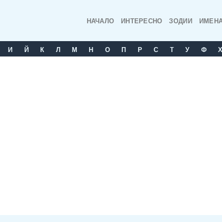
НАЧАЛО
ИНТЕРЕСНО
ЗОДИИ
ИМЕН
И
Й
К
Л
М
Н
О
П
Р
С
T
У
Ф