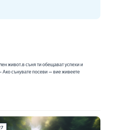
лен живот.в съня ти обещават успехи и
– Ако сънувате посеви — вие живеете
27