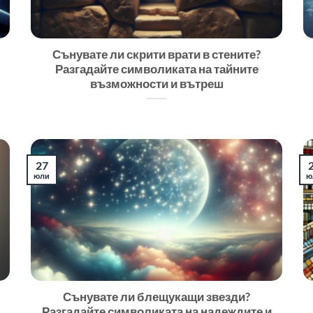
Сънувате ли скрити врати в стените?
Разгадайте символиката на тайните
възможности и вътреш
27
юли
ю
Сънувате ли блещукащи звезди?
Разгадайте символиката на надеждите и