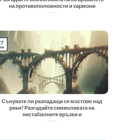
на противоположности и хармони
27
ли
Сънувате ли разпадащи се мостове над
реки? Разгадайте символиката на
нестабилните връзки и