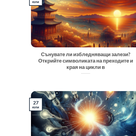
юли
Сънувате ли избледняващи залези?
Открийте символиката на преходите и
края на цикли в
27
юли