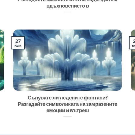
вдъхновението в
27
юли
ю
Сънувате ли ледените фонтани?
Разгадайте символиката на замразените
емоции и вътреш