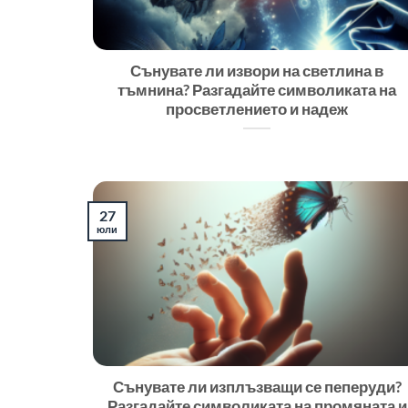
Сънувате ли извори на светлина в
тъмнина? Разгадайте символиката на
просветлението и надеж
27
юли
Сънувате ли изплъзващи се пеперуди?
Разгадайте символиката на промяната и