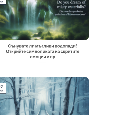
ли
Сънувате ли мъгливи водопади?
Открийте символиката на скритите
емоции и пр
27
ли