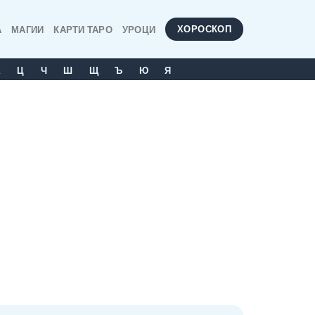
ХОРОСКОП
А
МАГИИ
КАРТИ ТАРО
УРОЦИ
Х
Ц
Ч
Ш
Щ
Ъ
Ю
Я