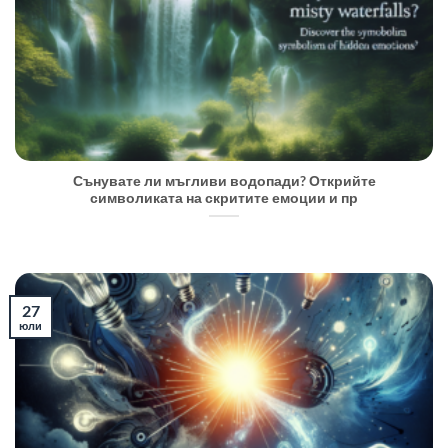
Сънувате ли мъгливи водопади? Открийте
символиката на скритите емоции и пр
27
юли