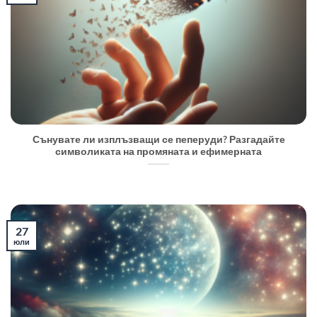
Сънувате ли изплъзващи се пеперуди? Разгадайте
символиката на промяната и ефимерната
27
юли