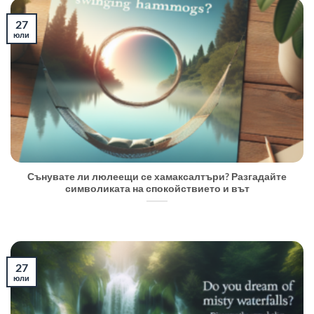
27
юли
Сънувате ли люлеещи се хамаксалтъри? Разгадайте
символиката на спокойствието и вът
27
юли