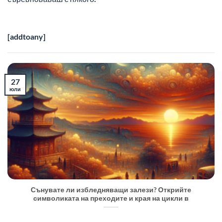
[addtoany]
27
юли
Сънувате ли избледняващи залези? Открийте
символиката на преходите и края на цикли в