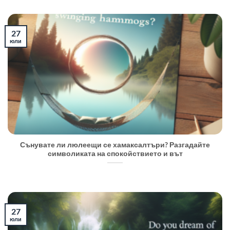
27
юли
Сънувате ли люлеещи се хамаксалтъри? Разгадайте
символиката на спокойствието и вът
27
юли