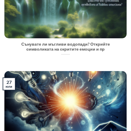
Сънувате ли мъгливи водопади? Открийте
символиката на скритите емоции и пр
27
юли