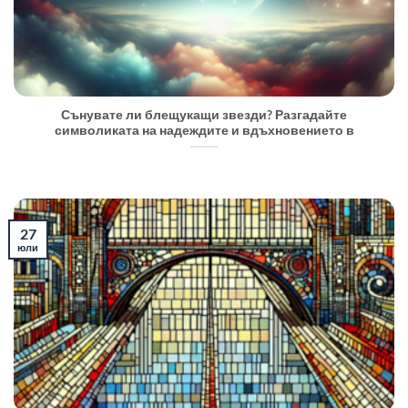
Сънувате ли блещукащи звезди? Разгадайте
символиката на надеждите и вдъхновението в
27
юли