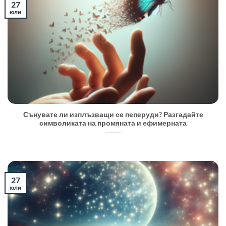
27
юли
Сънувате ли изплъзващи се пеперуди? Разгадайте
символиката на промяната и ефимерната
27
юли