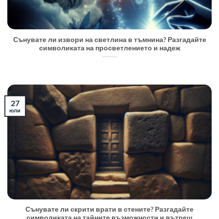
Сънувате ли извори на светлина в тъмнина? Разгадайте
символиката на просветлението и надеж
27
юли
Сънувате ли скрити врати в стените? Разгадайте
символиката на тайните възможности и вътреш