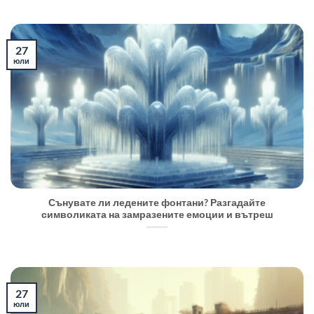
27
юли
Сънувате ли ледените фонтани? Разгадайте
символиката на замразените емоции и вътреш
27
юли