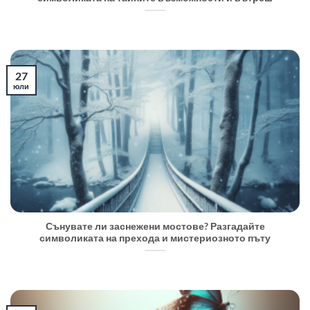
27
юли
Сънувате ли заснежени мостове? Разгадайте
символиката на прехода и мистериозното пъту