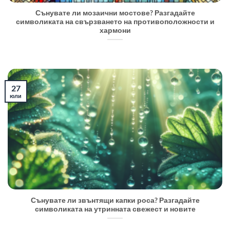
Сънувате ли мозаични мостове? Разгадайте
символиката на свързването на противоположности и
хармони
27
юли
Сънувате ли звънтящи капки роса? Разгадайте
символиката на утринната свежест и новите