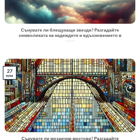
Сънувате ли блещукащи звезди? Разгадайте
символиката на надеждите и вдъхновението в
27
юли
Сънувате ли мозаични мостове? Разгадайте