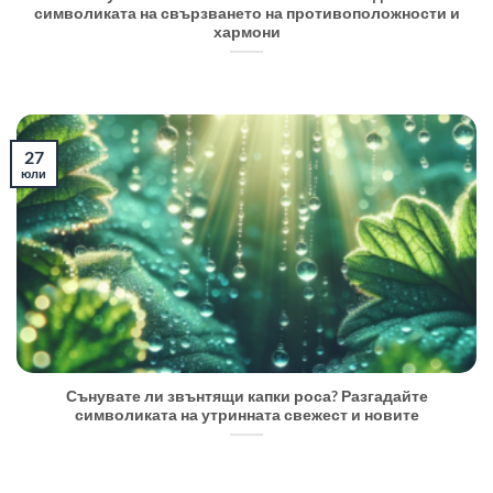
символиката на свързването на противоположности и
хармони
27
юли
Сънувате ли звънтящи капки роса? Разгадайте
символиката на утринната свежест и новите