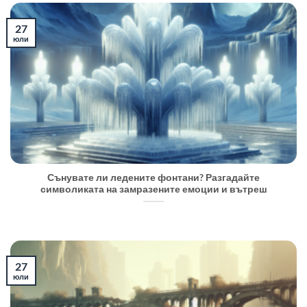
27
юли
Сънувате ли ледените фонтани? Разгадайте
символиката на замразените емоции и вътреш
27
юли