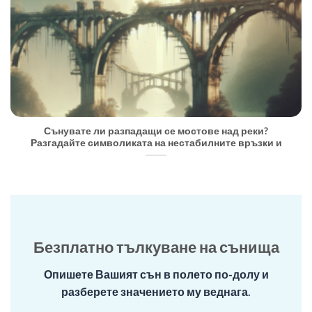
Сънувате ли разпадащи се мостове над реки?
Разгадайте символиката на нестабилните връзки и
Безплатно тълкуване на сънища
Опишете Вашият сън в полето по-долу и
разберете значението му веднага.