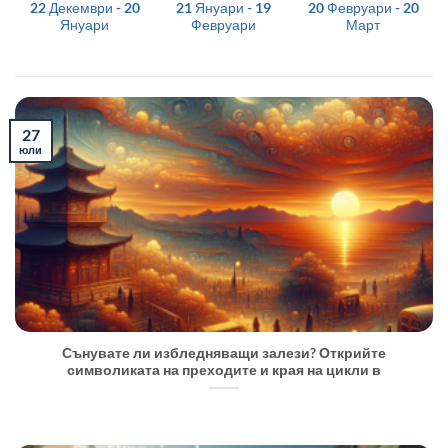
22 Декември - 20
21 Януари - 19
20 Февруари - 20
Януари
Февруари
Март
27
юли
Сънувате ли избледняващи залези? Открийте
символиката на преходите и края на цикли в