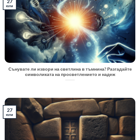
27
юли
Сънувате ли извори на светлина в тъмнина? Разгадайте
символиката на просветлението и надеж
27
юли