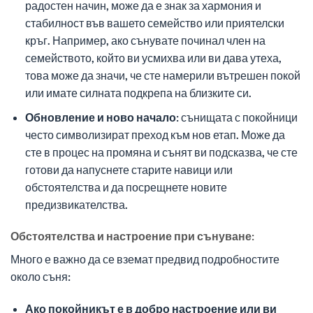
радостен начин, може да е знак за хармония и
стабилност във вашето семейство или приятелски
кръг. Например, ако сънувате починал член на
семейството, който ви усмихва или ви дава утеха,
това може да значи, че сте намерили вътрешен покой
или имате силната подкрепа на близките си.
Обновление и ново начало:
сънищата с покойници
често символизират преход към нов етап. Може да
сте в процес на промяна и сънят ви подсказва, че сте
готови да напуснете старите навици или
обстоятелства и да посрещнете новите
предизвикателства.
Обстоятелства и настроение при сънуване:
Много е важно да се вземат предвид подробностите
около съня:
Ако покойникът е в добро настроение или ви