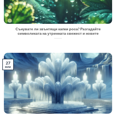
Сънувате ли звънтящи капки роса? Разгадайте
символиката на утринната свежест и новите
27
юли