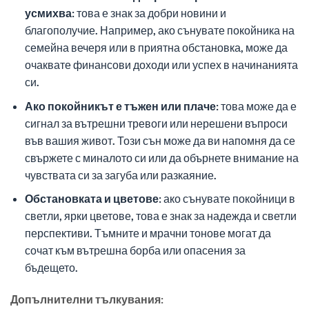
усмихва:
това е знак за добри новини и
благополучие. Например, ако сънувате покойника на
семейна вечеря или в приятна обстановка, може да
очаквате финансови доходи или успех в начинанията
си.
Ако покойникът е тъжен или плаче:
това може да е
сигнал за вътрешни тревоги или нерешени въпроси
във вашия живот. Този сън може да ви напомня да се
свържете с миналото си или да обърнете внимание на
чувствата си за загуба или разкаяние.
Обстановката и цветове:
ако сънувате покойници в
светли, ярки цветове, това е знак за надежда и светли
перспективи. Тъмните и мрачни тонове могат да
сочат към вътрешна борба или опасения за
бъдещето.
Допълнителни тълкувания: