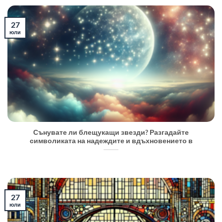
27
юли
Сънувате ли блещукащи звезди? Разгадайте
символиката на надеждите и вдъхновението в
27
юли