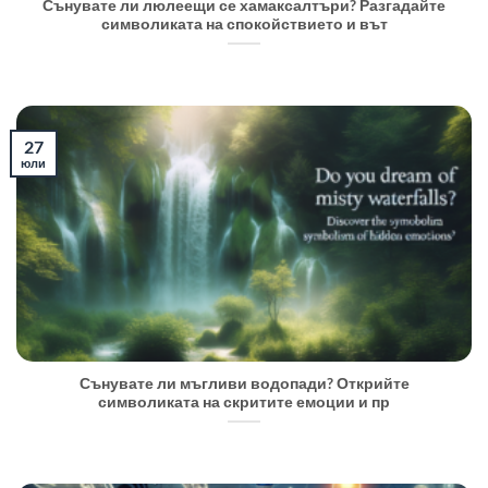
Сънувате ли люлеещи се хамаксалтъри? Разгадайте
символиката на спокойствието и вът
27
юли
Сънувате ли мъгливи водопади? Открийте
символиката на скритите емоции и пр