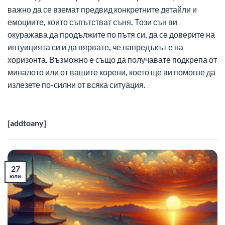
важно да се вземат предвид конкретните детайли и
емоциите, които съпътстват съня. Този сън ви
окуражава да продължите по пътя си, да се доверите на
интуицията си и да вярвате, че напредъкът е на
хоризонта. Възможно е също да получавате подкрепа от
миналото или от вашите корени, което ще ви помогне да
излезете по-силни от всяка ситуация.
[addtoany]
27
юли