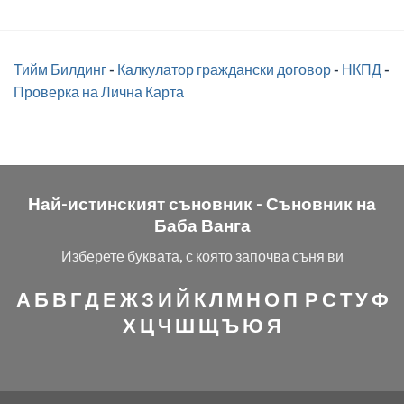
Тийм Билдинг
-
Калкулатор граждански договор
-
НКПД
-
Проверка на Лична Карта
Най-истинският съновник -
Съновник на
Баба Ванга
Изберете буквата, с която започва съня ви
А
Б
В
Г
Д
Е
Ж
З
И
Й
К
Л
М
Н
О
П
Р
С
Т
У
Ф
Х
Ц
Ч
Ш
Щ
Ъ
Ю
Я