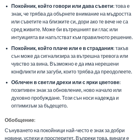
Покойник, който говори или дава съвети:
това е
знак, че трябва да обърнете внимание на мъдростта
или съветите на близките си, дори ако те вече не са
сред живите. Може би вътрешният ви глас или
интуицията ви напътстват към правилното решение.
Покойник, който плаче или е в страдания:
такъв
сън може да сигнализира за вътрешна тревога или
чувство за вина. Възможно е да има нерешени
конфликти или загуби, които трябва да преодолеете.
Облечен в светли дрехи или с ярки цветове:
позитивен знак за обновление, ново начало или
духовно пробуждане. Този сън носи надежда и
оптимизъм за бъдещето.
Обобщение:
Сънуването на покойници най-често е знак за добри
новини, успехи и просперитет. Въпреки това, винаги е