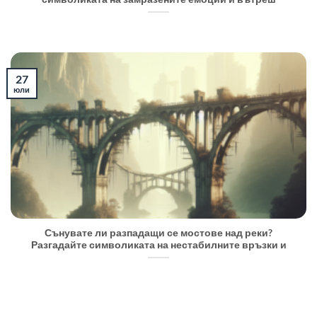
27
юли
Сънувате ли разпадащи се мостове над реки?
Разгадайте символиката на нестабилните връзки и