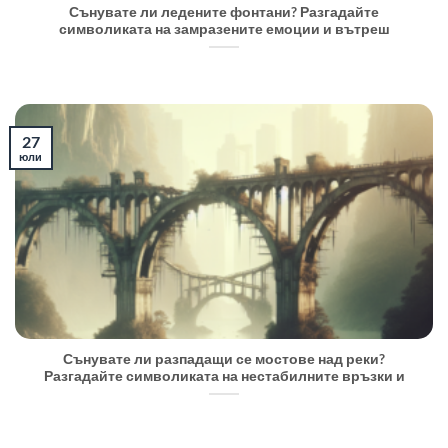
Сънувате ли ледените фонтани? Разгадайте
символиката на замразените емоции и вътреш
27
юли
Сънувате ли разпадащи се мостове над реки?
Разгадайте символиката на нестабилните връзки и