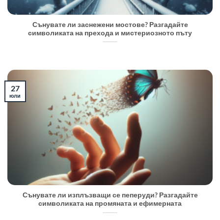
Сънувате ли заснежени мостове? Разгадайте
символиката на прехода и мистериозното пъту
27
юли
Сънувате ли изплъзващи се пеперуди? Разгадайте
символиката на промяната и ефимерната