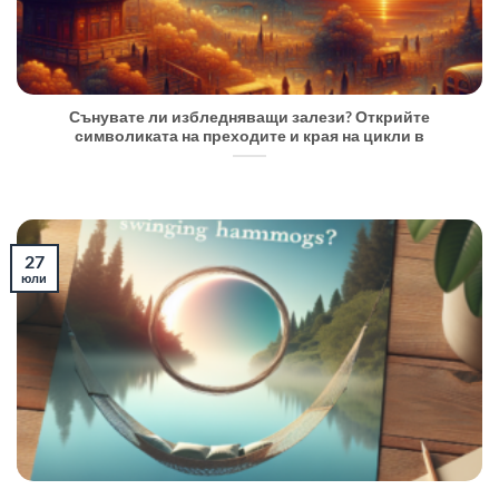
Сънувате ли избледняващи залези? Открийте
символиката на преходите и края на цикли в
27
юли