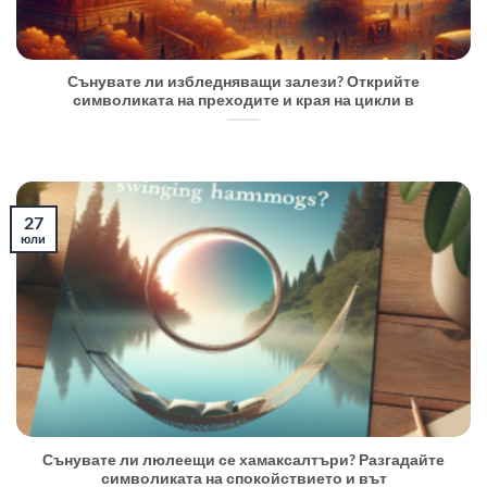
Сънувате ли избледняващи залези? Открийте
символиката на преходите и края на цикли в
27
юли
Сънувате ли люлеещи се хамаксалтъри? Разгадайте
символиката на спокойствието и вът