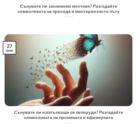
Сънувате ли заснежени мостове? Разгадайте
символиката на прехода и мистериозното пъту
27
юли
Сънувате ли изплъзващи се пеперуди? Разгадайте
символиката на промяната и ефимерната