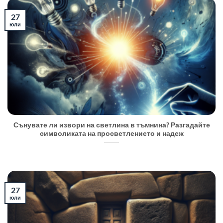
27
юли
Сънувате ли извори на светлина в тъмнина? Разгадайте
символиката на просветлението и надеж
27
юли