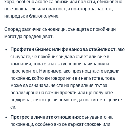
хора, особено ако те са близки или познати, обикновено
не е знак за зло или опасност, а по-скоро за растеж,
напредък и благополучие.
Според различни съновници, сънищата с покойници
могат да предвещават:
Профитен бизнес или финансова стабилност:
ако
сънувате, че покойник ви дава съвет или ви е в
компания, това е знак за успешни начинания и
просперитет. Например, ако през нощта сте видели
покойник, който ви говори или ви напътства, това
може да означава, че сте на правилния път за
реализиране на важни проекти или ще получите
подкрепа, която ще ви помогне да постигнете целите
си.
Прогрес в личните отношения:
сънуването на
покойници, особено ако се държат спокоен или