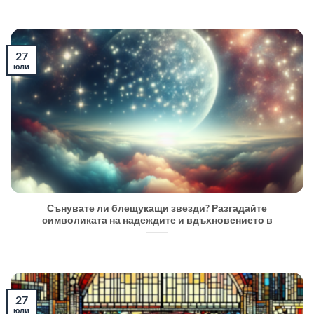
27
юли
Сънувате ли блещукащи звезди? Разгадайте
символиката на надеждите и вдъхновението в
27
юли