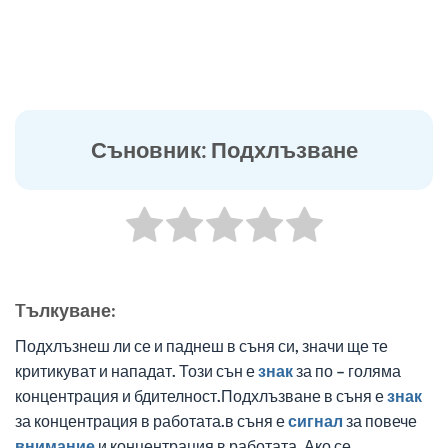
Съновник: Подхлъзване
Tълкуване:
Подхлъзнеш ли се и паднеш в съня си, значи ще те
критикуват и нападат. Този сън е
знак
за по – голяма
концентрация и бдителност.Подхлъзване в съня е
знак
за концентрация в работата.в съня е
сигнал
за повече
внимание
и концентрация в работата. Ако се