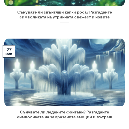
Сънувате ли звънтящи капки роса? Разгадайте
символиката на утринната свежест и новите
27
юли
Сънувате ли ледените фонтани? Разгадайте
символиката на замразените емоции и вътреш