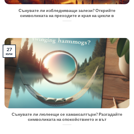
Сънувате ли избледняващи залези? Открийте
символиката на преходите и края на цикли в
27
юли
Сънувате ли люлеещи се хамаксалтъри? Разгадайте
символиката на спокойствието и вът