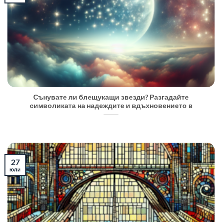
Сънувате ли блещукащи звезди? Разгадайте
символиката на надеждите и вдъхновението в
27
юли