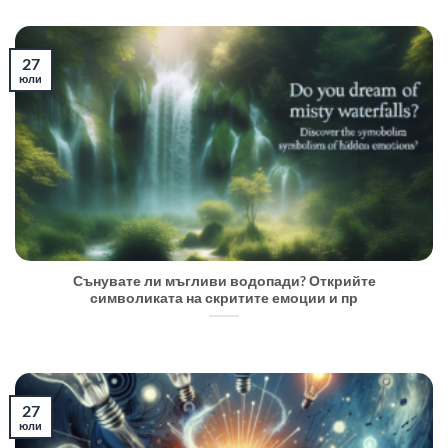
27
юли
Сънувате ли мъгливи водопади? Открийте
символиката на скритите емоции и пр
27
юли