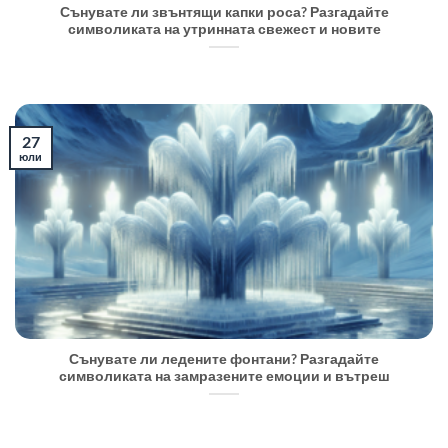
Сънувате ли звънтящи капки роса? Разгадайте
символиката на утринната свежест и новите
27
юли
Сънувате ли ледените фонтани? Разгадайте
символиката на замразените емоции и вътреш