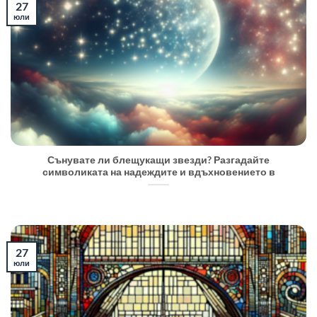
27
юли
Сънувате ли блещукащи звезди? Разгадайте
символиката на надеждите и вдъхновението в
27
юли