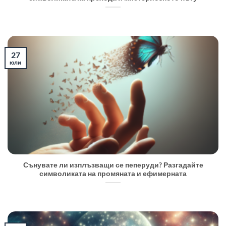
27
юли
Сънувате ли изплъзващи се пеперуди? Разгадайте
символиката на промяната и ефимерната