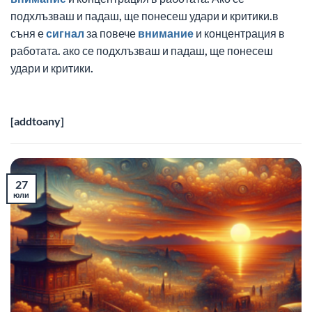
подхлъзваш и падаш, ще понесеш удари и критики.в
съня е
сигнал
за повече
внимание
и концентрация в
работата. ако се подхлъзваш и падаш, ще понесеш
удари и критики.
[addtoany]
27
юли