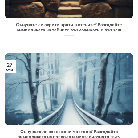
Сънувате ли скрити врати в стените? Разгадайте
символиката на тайните възможности и вътреш
27
юли
Сънувате ли заснежени мостове? Разгадайте
символиката на прехода и мистериозното пъту