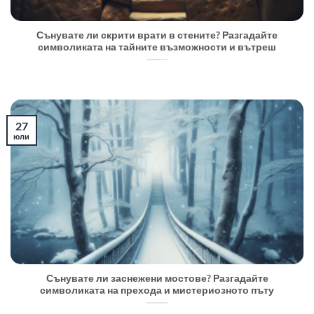
Сънувате ли скрити врати в стените? Разгадайте
символиката на тайните възможности и вътреш
27
юли
Сънувате ли заснежени мостове? Разгадайте
символиката на прехода и мистериозното пъту