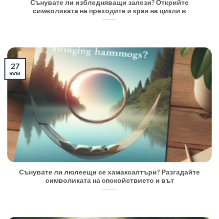
Сънувате ли избледняващи залези? Открийте
символиката на преходите и края на цикли в
27
юли
Сънувате ли люлеещи се хамаксалтъри? Разгадайте
символиката на спокойствието и вът