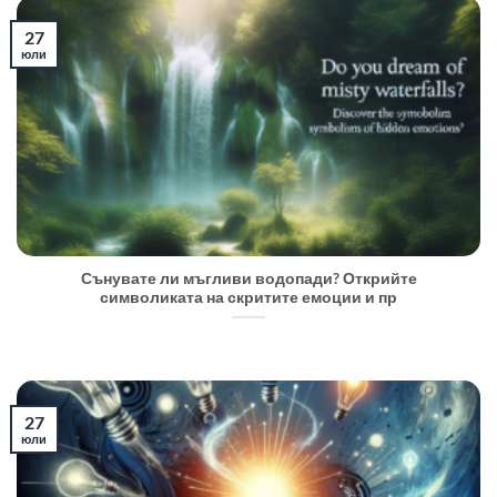
27
юли
Сънувате ли мъгливи водопади? Открийте
символиката на скритите емоции и пр
27
юли