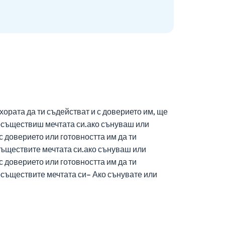
ората да ти съдействат и с доверието им, ще
 осъществиш мечтата си.ако сънуваш или
 доверието или готовността им да ти
съществите мечтата си.ако сънуваш или
 доверието или готовността им да ти
 осъществите мечтата си– Ако сънувате или