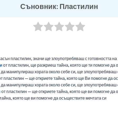
Съновник: Пластилин
асън пластилин, значи ще злоупотребяваш с готовността на х
и
от пластилин, ще разкриеш тайна, която ще ти помогне да
ш да манипулираш хората около себе си, ще злоупотребяваш с
т пластилин — ще откриете тайна, която ще Ви помогне да о
ш да манипулираш хората около себе си, ще злоупотребяваш с
и
от пластилин — ще откриете тайна, която ще ви помогне да
тайна, която ще ви помогне да осъществите мечтата си