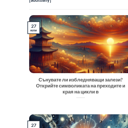
27
юли
Сънувате ли избледняващи залези?
Открийте символиката на преходите и
края на цикли в
27