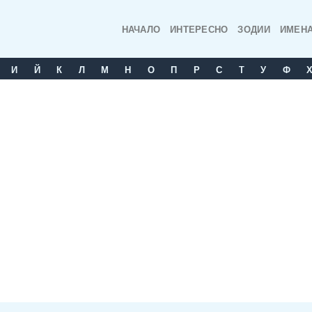
НАЧАЛО
ИНТЕРЕСНО
ЗОДИИ
ИМЕН
И
Й
К
Л
М
Н
О
П
Р
С
T
У
Ф