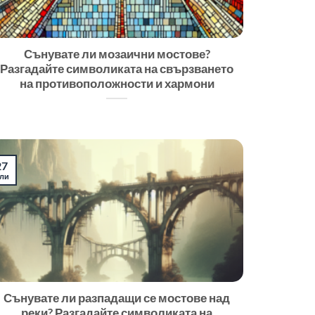
Сънувате ли мозаични мостове?
Разгадайте символиката на свързването
на противоположности и хармони
27
ли
Сънувате ли разпадащи се мостове над
реки? Разгадайте символиката на