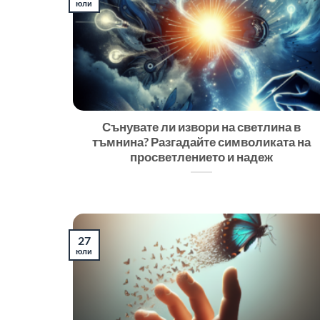
юли
Сънувате ли извори на светлина в
тъмнина? Разгадайте символиката на
просветлението и надеж
27
юли