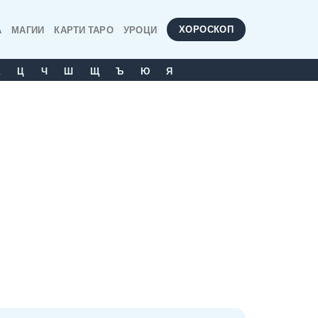
ХОРОСКОП
А
МАГИИ
КАРТИ ТАРО
УРОЦИ
Х
Ц
Ч
Ш
Щ
Ъ
Ю
Я