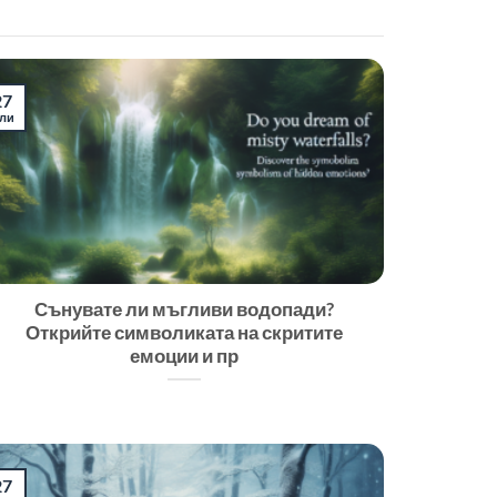
27
ли
Сънувате ли мъгливи водопади?
Открийте символиката на скритите
емоции и пр
27