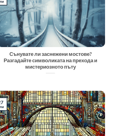
ли
Сънувате ли заснежени мостове?
Разгадайте символиката на прехода и
мистериозното пъту
27
ли