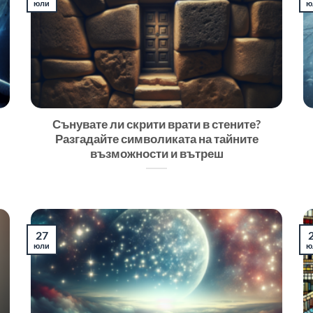
юли
ю
Сънувате ли скрити врати в стените?
Разгадайте символиката на тайните
възможности и вътреш
27
юли
ю