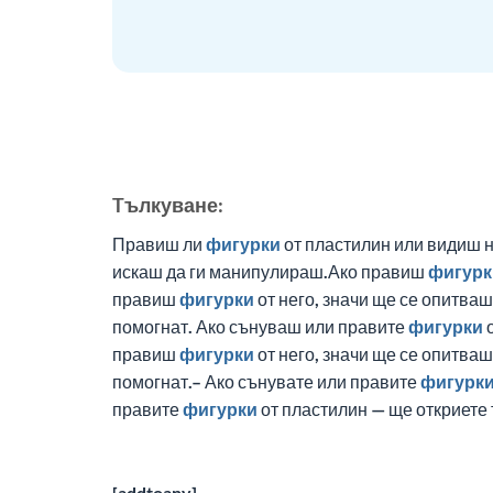
Tълкуване:
Правиш ли
фигурки
от пластилин или видиш н
искаш да ги манипулираш.Ако правиш
фигурк
правиш
фигурки
от него, значи ще се опитва
помогнат. Ако сънуваш или правите
фигурки
о
правиш
фигурки
от него, значи ще се опитва
помогнат.– Ако сънувате или правите
фигурк
правите
фигурки
от пластилин — ще откриете 
[addtoany]