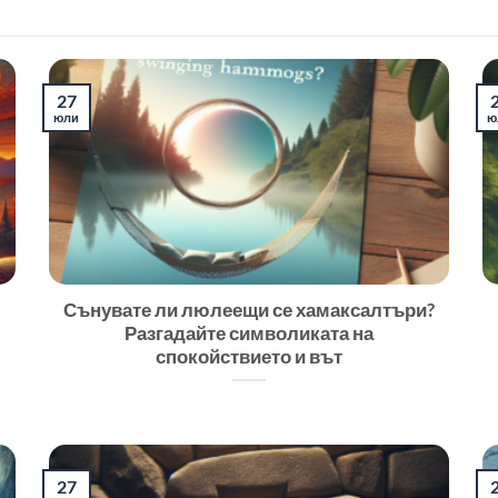
27
юли
ю
Сънувате ли люлеещи се хамаксалтъри?
Разгадайте символиката на
спокойствието и вът
27