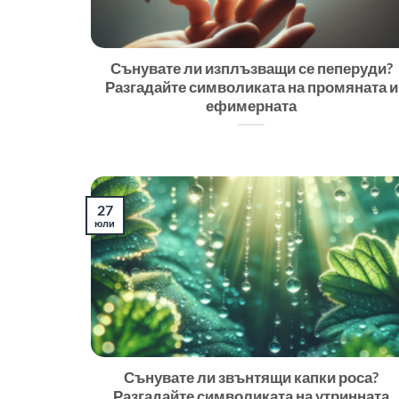
Сънувате ли изплъзващи се пеперуди?
Разгадайте символиката на промяната и
ефимерната
27
юли
Сънувате ли звънтящи капки роса?
Разгадайте символиката на утринната