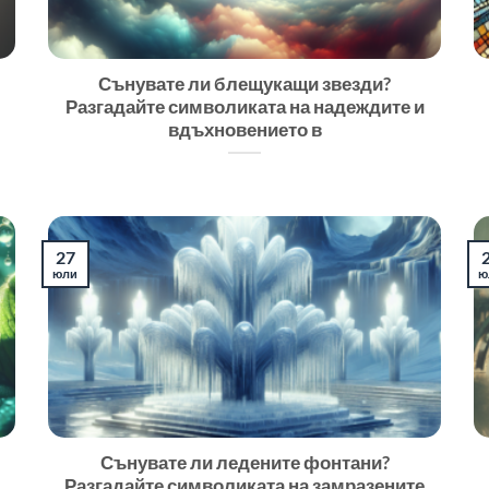
Сънувате ли блещукащи звезди?
Разгадайте символиката на надеждите и
вдъхновението в
27
юли
ю
Сънувате ли ледените фонтани?
Разгадайте символиката на замразените