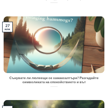
27
юли
Сънувате ли люлеещи се хамаксалтъри? Разгадайте
символиката на спокойствието и вът