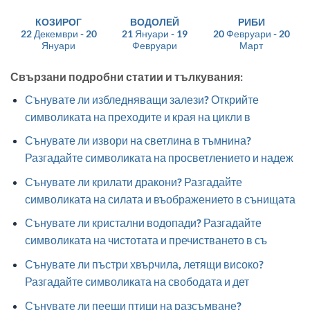
КОЗИРОГ
ВОДОЛЕЙ
РИБИ
22 Декември - 20
21 Януари - 19
20 Февруари - 20
Януари
Февруари
Март
Свързани подробни статии и тълкувания:
Сънувате ли избледняващи залези? Открийте
символиката на преходите и края на цикли в
Сънувате ли извори на светлина в тъмнина?
Разгадайте символиката на просветлението и надеж
Сънувате ли крилати дракони? Разгадайте
символиката на силата и въображението в сънищата
Сънувате ли кристални водопади? Разгадайте
символиката на чистотата и пречистването в съ
Сънувате ли пъстри хвърчила, летящи високо?
Разгадайте символиката на свободата и дет
Сънувате ли пеещи птици на разсъмване?