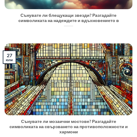
Сънувате ли блещукащи звезди? Разгадайте
символиката на надеждите и вдъхновението в
27
юли
Сънувате ли мозаични мостове? Разгадайте
символиката на свързването на противоположности и
хармони