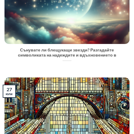
Сънувате ли блещукащи звезди? Разгадайте
символиката на надеждите и вдъхновението в
27
юли