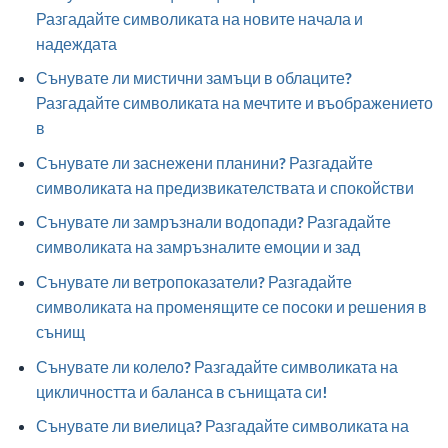
Разгадайте символиката на новите начала и
надеждата
Сънувате ли мистични замъци в облаците?
Разгадайте символиката на мечтите и въображението
в
Сънувате ли заснежени планини? Разгадайте
символиката на предизвикателствата и спокойстви
Сънувате ли замръзнали водопади? Разгадайте
символиката на замръзналите емоции и зад
Сънувате ли ветропоказатели? Разгадайте
символиката на променящите се посоки и решения в
сънищ
Сънувате ли колело? Разгадайте символиката на
цикличността и баланса в сънищата си!
Сънувате ли виелица? Разгадайте символиката на