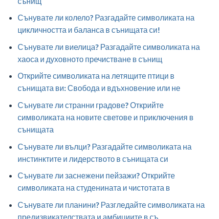
сънищ
Сънувате ли колело? Разгадайте символиката на
цикличността и баланса в сънищата си!
Сънувате ли виелица? Разгадайте символиката на
хаоса и духовното пречистване в сънищ
Открийте символиката на летящите птици в
сънищата ви: Свобода и вдъхновение или не
Сънувате ли странни градове? Открийте
символиката на новите светове и приключения в
сънищата
Сънувате ли вълци? Разгадайте символиката на
инстинктите и лидерството в сънищата си
Сънувате ли заснежени пейзажи? Открийте
символиката на студенината и чистотата в
Сънувате ли планини? Разгледайте символиката на
предизвикателствата и амбициите в съ