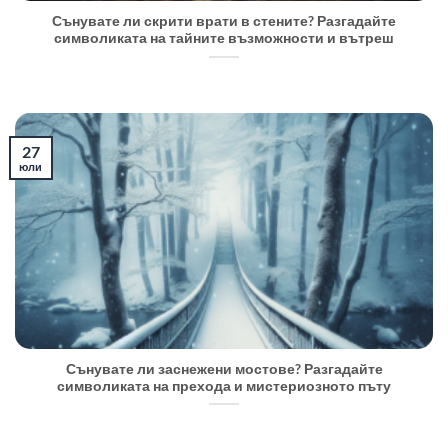
Сънувате ли скрити врати в стените? Разгадайте
символиката на тайните възможности и вътреш
27
юли
Сънувате ли заснежени мостове? Разгадайте
символиката на прехода и мистериозното пъту