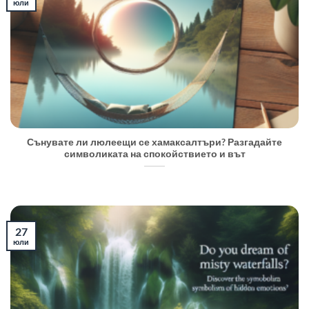
юли
Сънувате ли люлеещи се хамаксалтъри? Разгадайте
символиката на спокойствието и вът
27
юли