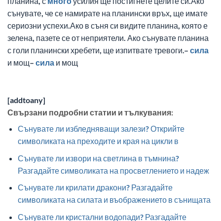
планина, с
много
усилия ще постигнете целите си.Ако
сънувате, че се намирате на планински връх, ще имате
сериозни успехи.Ако в съня си видите планина, която е
зелена, пазете се от неприятели. Ако сънувате планина
с голи планински хребети, ще изпитвате тревоги.–
сила
и мощ–
сила
и мощ
[addtoany]
Свързани подробни статии и тълкувания:
Сънувате ли избледняващи залези? Открийте
символиката на преходите и края на цикли в
Сънувате ли извори на светлина в тъмнина?
Разгадайте символиката на просветлението и надеж
Сънувате ли крилати дракони? Разгадайте
символиката на силата и въображението в сънищата
Сънувате ли кристални водопади? Разгадайте