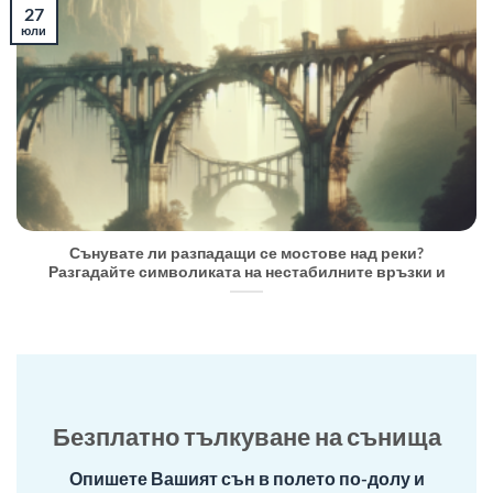
27
юли
Сънувате ли разпадащи се мостове над реки?
Разгадайте символиката на нестабилните връзки и
Безплатно тълкуване на сънища
Опишете Вашият сън в полето по-долу и