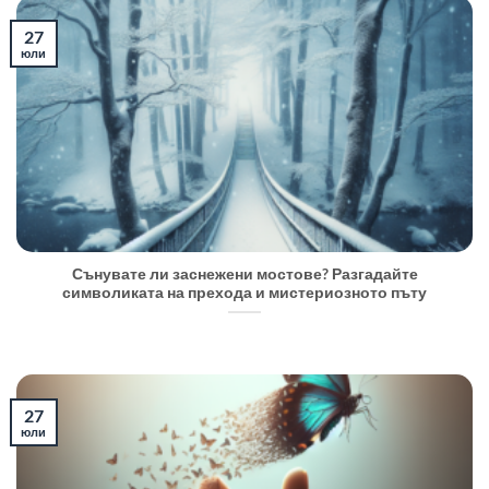
27
юли
Сънувате ли заснежени мостове? Разгадайте
символиката на прехода и мистериозното пъту
27
юли