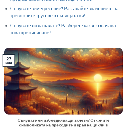
Сънувате земетресение? Разгадайте значението на
тревожните трусове в сънищата ви!
Сънувате ли да падате? Разберете какво означава
това преживяване!
27
юли
Сънувате ли избледняващи залези? Открийте
символиката на преходите и края на цикли в