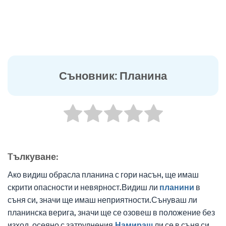
Съновник: Планина
Tълкуване:
Ако видиш обрасла планина с гори насън, ще имаш
скрити опасности и невярност.Видиш ли
планини
в
съня си, значи ще имаш неприятности.Сънуваш ли
планинска верига, значи ще се озовеш в положение без
изход, осеяно с затруднения.
Намираш
ли се в съня си