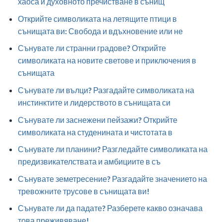
хаоса и духовното пречистване в сънищ
Открийте символиката на летящите птици в
сънищата ви: Свобода и вдъхновение или не
Сънувате ли странни градове? Открийте
символиката на новите светове и приключения в
сънищата
Сънувате ли вълци? Разгадайте символиката на
инстинктите и лидерството в сънищата си
Сънувате ли заснежени пейзажи? Открийте
символиката на студенината и чистотата в
Сънувате ли планини? Разгледайте символиката на
предизвикателствата и амбициите в съ
Сънувате земетресение? Разгадайте значението на
тревожните трусове в сънищата ви!
Сънувате ли да падате? Разберете какво означава
това преживяване!