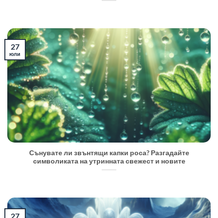
27
юли
Сънувате ли звънтящи капки роса? Разгадайте
символиката на утринната свежест и новите
27