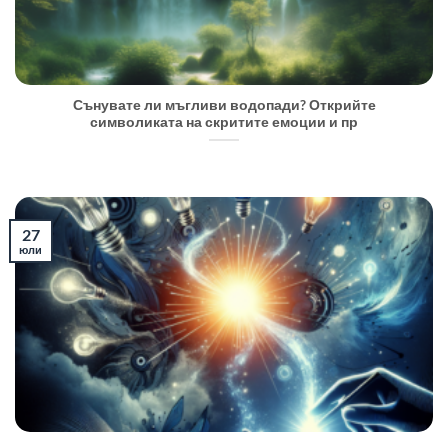
Сънувате ли мъгливи водопади? Открийте
символиката на скритите емоции и пр
27
юли