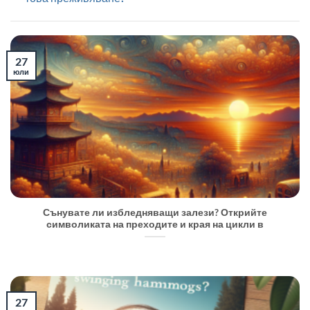
27
юли
Сънувате ли избледняващи залези? Открийте
символиката на преходите и края на цикли в
27