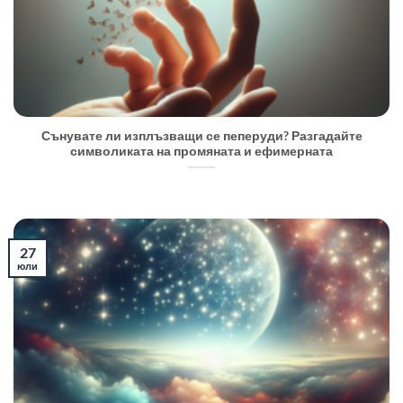
Сънувате ли изплъзващи се пеперуди? Разгадайте
символиката на промяната и ефимерната
27
юли