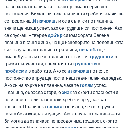
на върха на планината, значи ще имаш сериозни
постижения.Видиш ли голи планински хребети, значи ще
се тревожиш.
Изкачваш
ли се в съня си по планина,
значи ще имаш успех, ако се трудиш и си постоянен. Ако
се спускаш – твърде
добър
си към хората.Зелена
планина в съня е знак, че ще изневерите на половинката
си.Сънуваш ли планина с равнини,
печалба
ще
имаш.Луташ ли се из планина в съня си,
трудности
и
грижи.сънуваш ли, предстоят ти
трудности
и
проблеми
в работата. Ако се
изкачваш
по нея, с
постоянство и труд ще постигнеш значителен напредък.
Ако си на върха на планина, чака те
голям
успех.
Планина, обрасла с гори, е
знак
за скрити опасности и
невярност. Голи планински хребети предсказват
тревоги. Планинска
верига
означава, че си в трудна,
почти безизходна ситуация. Ако сънуваш планина — тя
би могла да означава непреодолима трудност, скрито
нещастие. Но тя е също така
едно
предизвикателство,