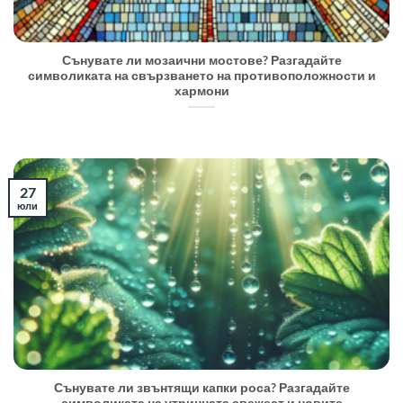
Сънувате ли мозаични мостове? Разгадайте
символиката на свързването на противоположности и
хармони
27
юли
Сънувате ли звънтящи капки роса? Разгадайте