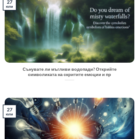
27
юли
Сънувате ли мъгливи водопади? Открийте
символиката на скритите емоции и пр
27
юли