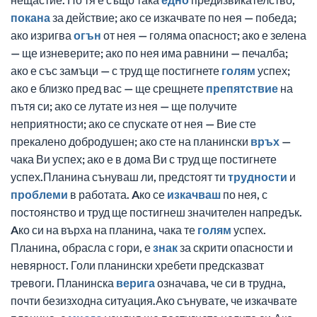
покана
за действие; ако се изкачвате по нея — победа;
ако изригва
огън
от нея — голяма опасност; ако е зелена
— ще изневерите; ако по нея има равнини — печалба;
ако е със замъци — с труд ще постигнете
голям
успех;
ако е близко пред вас — ще срещнете
препятствие
на
пътя си; ако се лутате из нея — ще получите
неприятности; ако се спускате от нея — Вие сте
прекалено добродушен; ако сте на планински
връх
—
чака Ви успех; ако е в дома Ви с труд ще постигнете
успех.Планина сънуваш ли, предстоят ти
трудности
и
проблеми
в работата. Aко се
изкачваш
по нея, с
постоянство и труд ще постигнеш значителен напредък.
Aко си на върха на планина, чака те
голям
успех.
Планина, обрасла с гори, е
знак
за скрити опасности и
невярност. Голи планински хребети предсказват
тревоги. Планинска
верига
означава, че си в трудна,
почти безизходна ситуация.Ако сънувате, че изкачвате