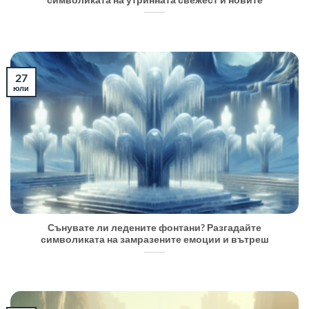
символиката на утринната свежест и новите
27
юли
Сънувате ли ледените фонтани? Разгадайте
символиката на замразените емоции и вътреш