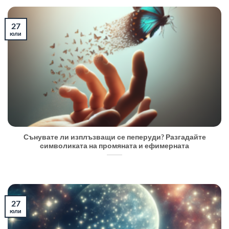
27
юли
Сънувате ли изплъзващи се пеперуди? Разгадайте
символиката на промяната и ефимерната
27
юли