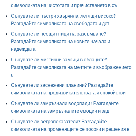
символиката на чистотата и пречистването в съ
Сънувате ли пъстри хвърчила, летящи високо?
Разгадайте символиката на свободата и дет
Сънувате ли пеещи птици на разсъмване?
Разгадайте символиката на новите начала и
надеждата
Сънувате ли мистични замъци в облаците?
Разгадайте символиката на мечтите и въображението
в
Сънувате ли заснежени планини? Разгадайте
символиката на предизвикателствата и спокойстви
Сънувате ли замръзнали водопади? Разгадайте
символиката на замръзналите емоции и зад
Сънувате ли ветропоказатели? Разгадайте
символиката на променящите се посоки и решения в