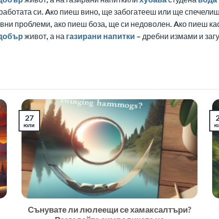
 работата си. Aко пиеш вино, ще забогатееш или ще спечели
ни проблеми, ако пиеш боза, ще си недоволен. Aко пиеш каф
добър
живот, а на
газирани напитки
– дребни измами и загу
27
юли
ю
Сънувате ли люлеещи се хамаксалтъри?