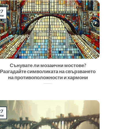
27
ли
Сънувате ли мозаични мостове?
Разгадайте символиката на свързването
на противоположности и хармони
27
ли