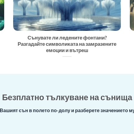
Сънувате ли ледените фонтани?
Разгадайте символиката на замразените
емоции и вътреш
Безплатно тълкуване на сънища
Вашият сън в полето по-долу и разберете значението му