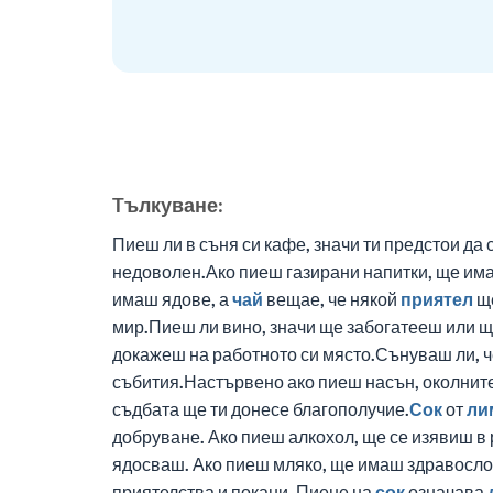
Tълкуване:
Пиеш ли в съня си кафе, значи ти предстои д
недоволен.Ако пиеш газирани напитки, ще има
имаш ядове, а
чай
вещае, че някой
приятел
ще
мир.Пиеш ли вино, значи ще забогатееш или ще
докажеш на работното си място.Сънуваш ли, че
събития.Настървено ако пиеш насън, околните 
съдбата ще ти донесе благополучие.
Сок
от
ли
добруване. Ако пиеш алкохол, ще се изявиш в
ядосваш. Ако пиеш мляко, ще имаш здравослов
приятелства и покани. Пиене на
сок
означава