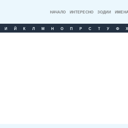
НАЧАЛО
ИНТЕРЕСНО
ЗОДИИ
ИМЕН
И
Й
К
Л
М
Н
О
П
Р
С
T
У
Ф