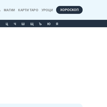
ХОРОСКОП
А
МАГИИ
КАРТИ ТАРО
УРОЦИ
Х
Ц
Ч
Ш
Щ
Ъ
Ю
Я