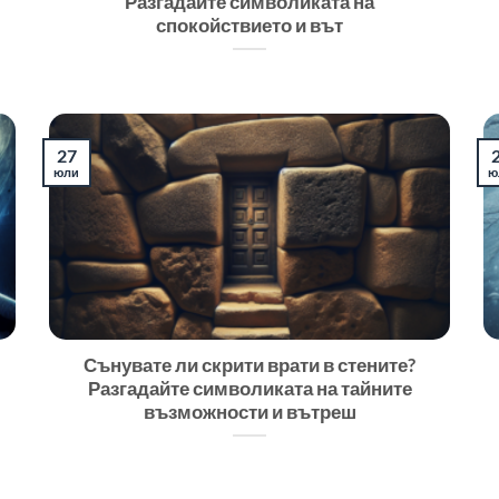
Разгадайте символиката на
спокойствието и вът
27
юли
ю
Сънувате ли скрити врати в стените?
Разгадайте символиката на тайните
възможности и вътреш