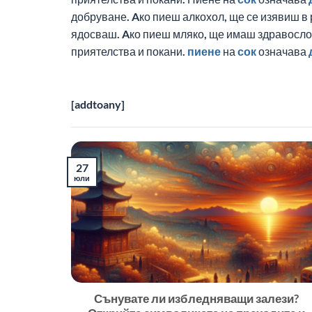
добруване. Aко пиеш алкохол, ще се изявиш в
ядосваш. Aко пиеш мляко, ще имаш здравослов
приятелства и покани.
пиене
на
сок
означава
[addtoany]
27
юли
Сънувате ли избледняващи залези?