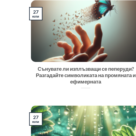
27
юли
Сънувате ли изплъзващи се пеперуди?
Разгадайте символиката на промяната и
ефимерната
27
юли