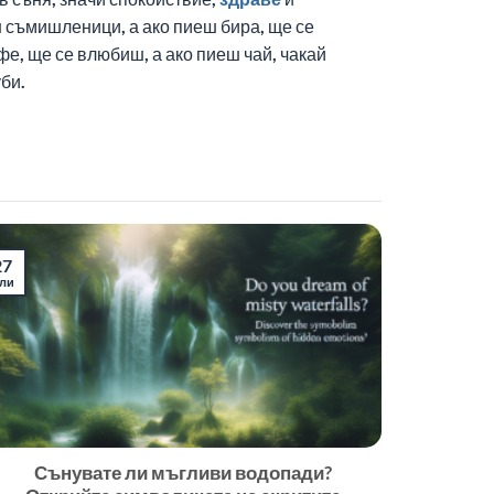
ш съмишленици, а ако пиеш бира, ще се
е, ще се влюбиш, а ако пиеш чай, чакай
би.
27
ли
Сънувате ли мъгливи водопади?