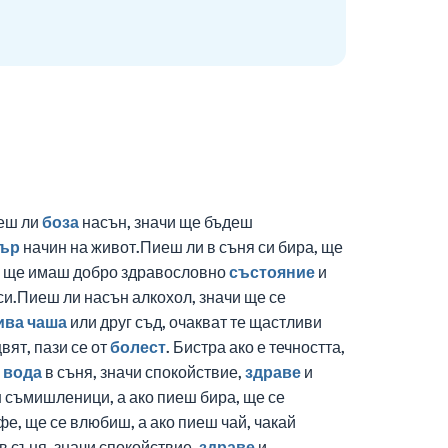
иеш ли
боза
насън, значи ще бъдеш
ър
начин на живот.Пиеш ли в съня си бира, ще
чи ще имаш добро здравословно
състояние
и
си.Пиеш ли насън алкохол, значи ще се
ива
чаша
или друг съд, очакват те щастливи
вят, пази се от
болест
. Бистра ако е течността,
а
вода
в съня, значи спокойствие,
здраве
и
ш съмишленици, а ако пиеш бира, ще се
е, ще се влюбиш, а ако пиеш чай, чакай
в съня, значи спокойствие,
здраве
и