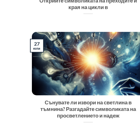
Открийте символиката на преходите и
края на цикли в
27
юли
Сънувате ли извори на светлина в
тъмнина? Разгадайте символиката на
просветлението и надеж