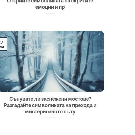
Открийте символиката на скритите
емоции и пр
27
ли
Сънувате ли заснежени мостове?
Разгадайте символиката на прехода и
мистериозното пъту