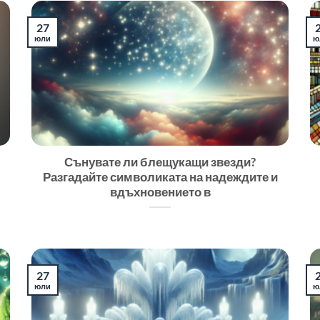
27
юли
ю
Сънувате ли блещукащи звезди?
Разгадайте символиката на надеждите и
вдъхновението в
27
юли
ю