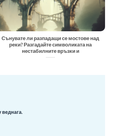
Сънувате ли разпадащи се мостове над
реки? Разгадайте символиката на
нестабилните връзки и
 веднага.