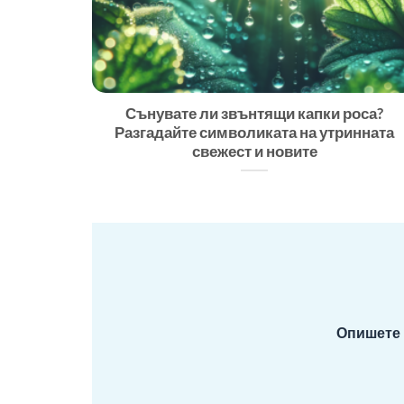
Сънувате ли звънтящи капки роса?
Разгадайте символиката на утринната
свежест и новите
Опишете 