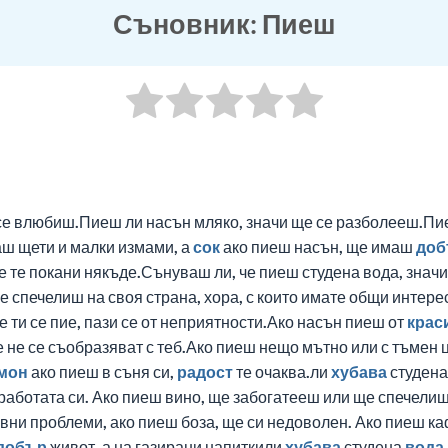
Съновник: Пиеш
а се влюбиш.Пиеш ли насън мляко, значи ще се разболееш.П
ш щети и малки измами, а
сок
ако пиеш насън, ще имаш
доб
 те покани някъде.Сънуваш ли, че пиеш студена вода, зна
 спечелиш на своя страна, хора, с които имате общи интере
 ти се пие, пази се от неприятности.Ако насън пиеш от
крас
не се съобразяват с теб.Ако пиеш нещо мътно или с тъмен ц
мон
ако пиеш в съня си,
радост
те очаква.ли
хубава
студен
 работата си. Ако пиеш вино, ще забогатееш или ще спечели
ни проблеми, ако пиеш боза, ще си недоволен. Ако пиеш каф
добър
живот, а на газирани напиткили
хубава
студена
вода