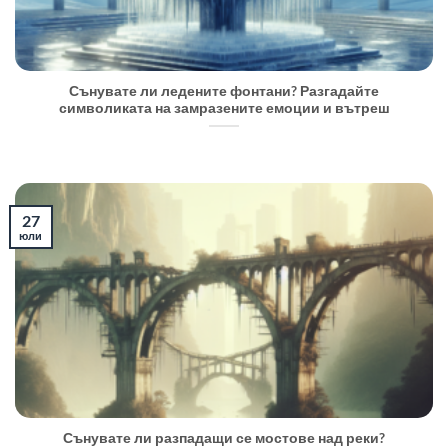
Сънувате ли ледените фонтани? Разгадайте
символиката на замразените емоции и вътреш
27
юли
Сънувате ли разпадащи се мостове над реки?