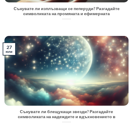
Сънувате ли изплъзващи се пеперуди? Разгадайте
символиката на промяната и ефимерната
27
юли
Сънувате ли блещукащи звезди? Разгадайте
символиката на надеждите и вдъхновението в