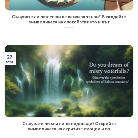
Сънувате ли люлеещи се хамаксалтъри? Разгадайте
символиката на спокойствието и вът
27
юли
Сънувате ли мъгливи водопади? Открийте
символиката на скритите емоции и пр