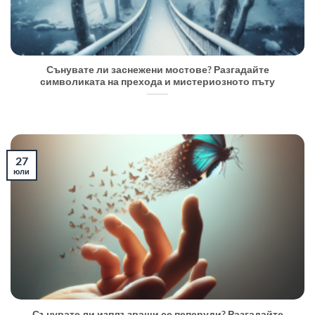
Сънувате ли заснежени мостове? Разгадайте
символиката на прехода и мистериозното пъту
27
юли
Сънувате ли изплъзващи се пеперуди? Разгадайте