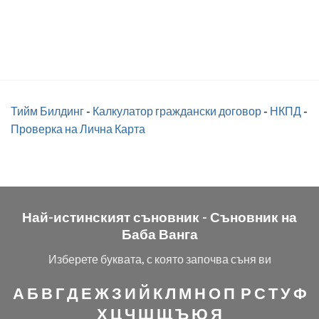
Тийм Билдинг
-
Калкулатор граждански договор
-
НКПД
-
Проверка на Лична Карта
Най-истинският съновник -
Съновник на
Баба Ванга
Изберете буквата, с която започва съня ви
А
Б
В
Г
Д
Е
Ж
З
И
Й
К
Л
М
Н
О
П
Р
С
Т
У
Ф
Х
Ц
Ч
Ш
Щ
Ъ
Ю
Я