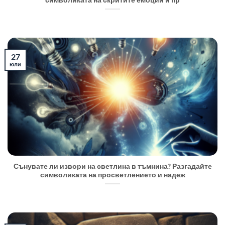
символиката на скритите емоции и пр
27
юли
Сънувате ли извори на светлина в тъмнина? Разгадайте
символиката на просветлението и надеж