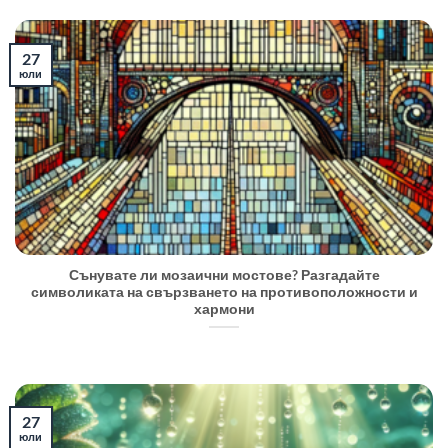
27
юли
Сънувате ли мозаични мостове? Разгадайте
символиката на свързването на противоположности и
хармони
27
юли