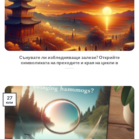
Сънувате ли избледняващи залези? Открийте
символиката на преходите и края на цикли в
27
юли