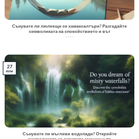
Сънувате ли люлеещи се хамаксалтъри? Разгадайте
символиката на спокойствието и вът
27
юли
Сънувате ли мъгливи водопади? Открийте