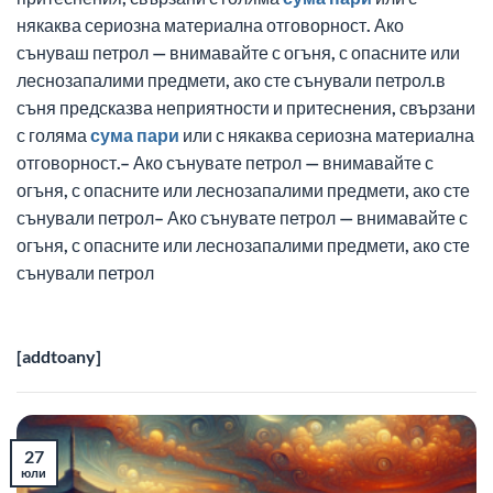
някаква сериозна материална отговорност. Ако
сънуваш петрол — внимавайте с огъня, с опасните или
леснозапалими предмети, ако сте сънували петрол.в
съня предсказва неприятности и притеснения, свързани
с голяма
сума
пари
или с някаква сериозна материална
отговорност.– Ако сънувате петрол — внимавайте с
огъня, с опасните или леснозапалими предмети, ако сте
сънували петрол– Ако сънувате петрол — внимавайте с
огъня, с опасните или леснозапалими предмети, ако сте
сънували петрол
[addtoany]
27
юли