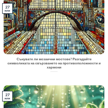
27
юли
Сънувате ли мозаични мостове? Разгадайте
символиката на свързването на противоположности и
хармони
27
юли