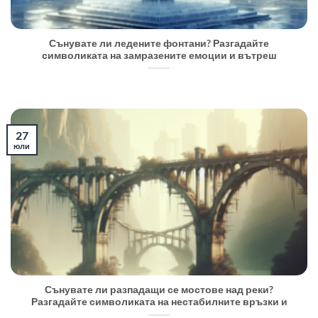
Сънувате ли ледените фонтани? Разгадайте
символиката на замразените емоции и вътреш
27
юли
Сънувате ли разпадащи се мостове над реки?
Разгадайте символиката на нестабилните връзки и