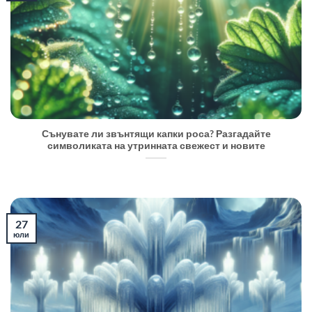
Сънувате ли звънтящи капки роса? Разгадайте
символиката на утринната свежест и новите
27
юли