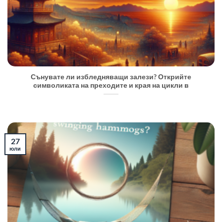
Сънувате ли избледняващи залези? Открийте
символиката на преходите и края на цикли в
27
юли