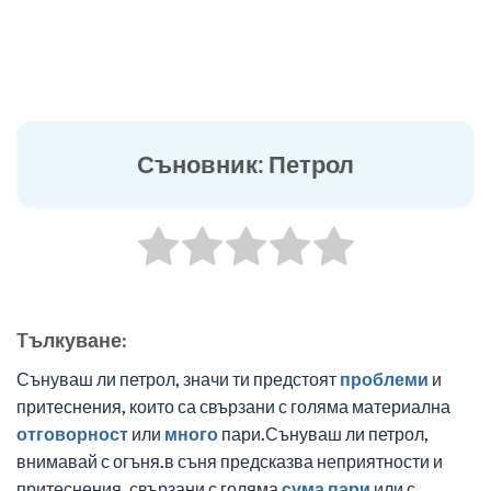
Съновник: Петрол
Tълкуване:
Сънуваш ли петрол, значи ти предстоят
проблеми
и
притеснения, които са свързани с голяма материална
отговорност
или
много
пари.Сънуваш ли петрол,
внимавай с огъня.в съня предсказва неприятности и
притеснения, свързани с голяма
сума
пари
или с