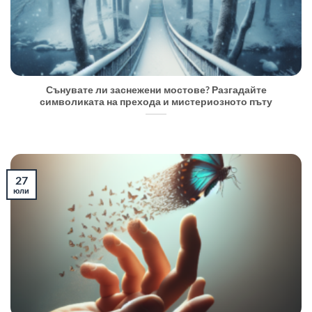
Сънувате ли заснежени мостове? Разгадайте
символиката на прехода и мистериозното пъту
27
юли