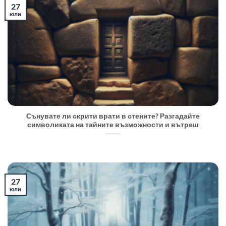
27
юли
Сънувате ли скрити врати в стените? Разгадайте
символиката на тайните възможности и вътреш
27
юли