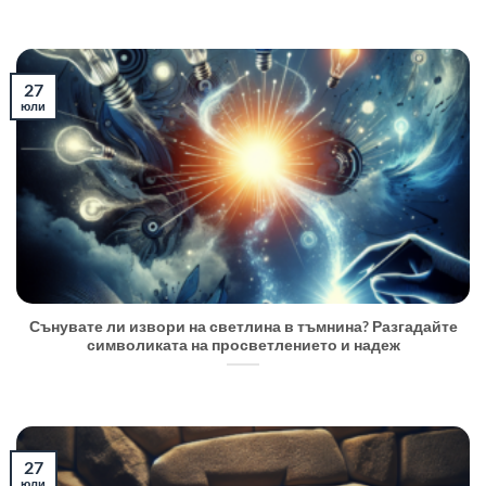
27
юли
Сънувате ли извори на светлина в тъмнина? Разгадайте
символиката на просветлението и надеж
27
юли