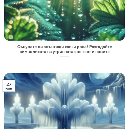
Сънувате ли звънтящи капки роса? Разгадайте
символиката на утринната свежест и новите
27
юли