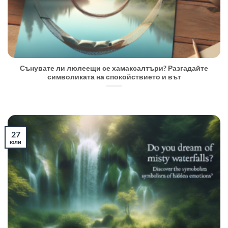
Сънувате ли люлеещи се хамаксалтъри? Разгадайте
символиката на спокойствието и вът
27
юли