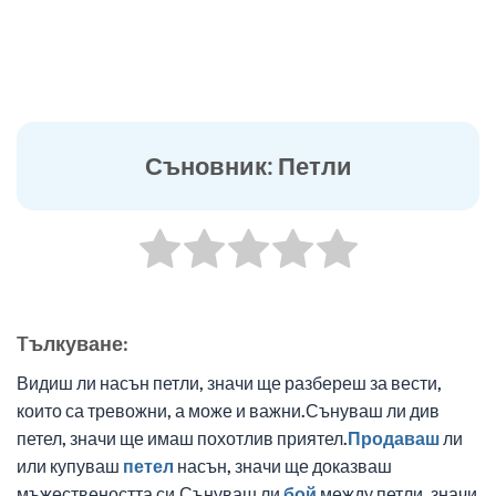
Съновник: Петли
Tълкуване:
Видиш ли насън петли, значи ще разбереш за вести,
които са тревожни, а може и важни.Сънуваш ли див
петел, значи ще имаш похотлив приятел.
Продаваш
ли
или купуваш
петел
насън, значи ще доказваш
мъжествеността си.Сънуваш ли
бой
между петли, значи