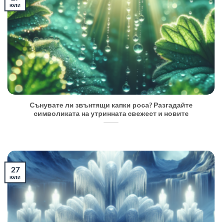
юли
Сънувате ли звънтящи капки роса? Разгадайте
символиката на утринната свежест и новите
27
юли