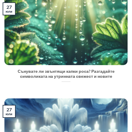
27
юли
Сънувате ли звънтящи капки роса? Разгадайте
символиката на утринната свежест и новите
27
юли