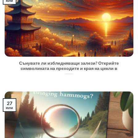
юли
Сънувате ли избледняващи залези? Открийте
символиката на преходите и края на цикли в
27
юли