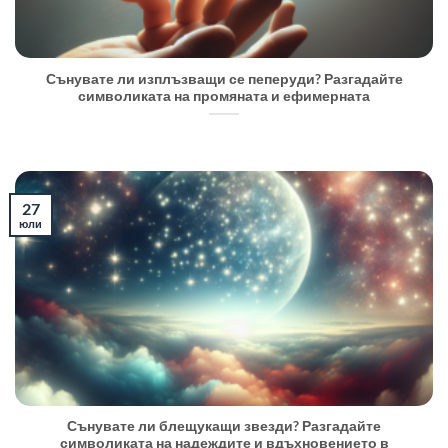
Сънувате ли изплъзващи се пеперуди? Разгадайте
символиката на промяната и ефимерната
27
юли
Сънувате ли блещукащи звезди? Разгадайте
символиката на надеждите и вдъхновението в