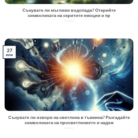
Сънувате ли мъгливи водопади? Открийте
символиката на скритите емоции и пр
27
юли
Сънувате ли извори на светлина в тъмнина? Разгадайте
символиката на просветлението и надеж