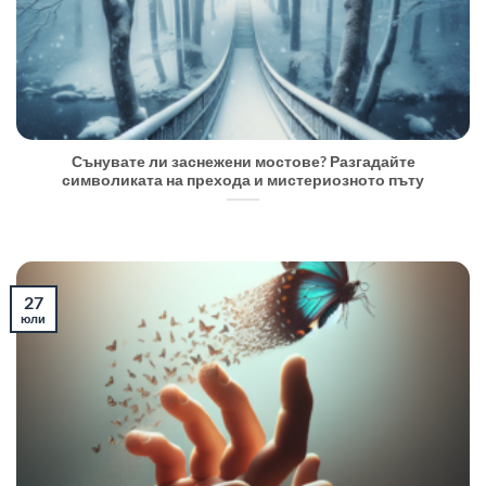
Сънувате ли заснежени мостове? Разгадайте
символиката на прехода и мистериозното пъту
27
юли