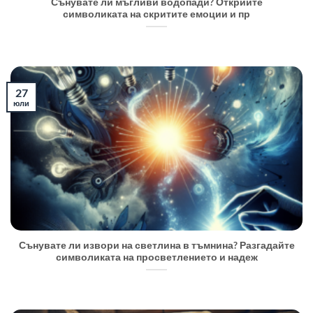
Сънувате ли мъгливи водопади? Открийте
символиката на скритите емоции и пр
27
юли
Сънувате ли извори на светлина в тъмнина? Разгадайте
символиката на просветлението и надеж