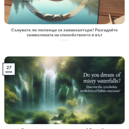
Сънувате ли люлеещи се хамаксалтъри? Разгадайте
символиката на спокойствието и вът
27
юли