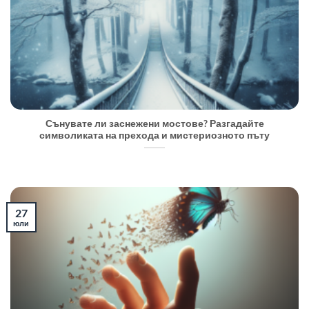
Сънувате ли заснежени мостове? Разгадайте
символиката на прехода и мистериозното пъту
27
юли