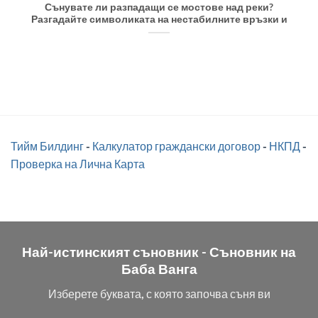
Сънувате ли разпадащи се мостове над реки?
Разгадайте символиката на нестабилните връзки и
Тийм Билдинг
-
Калкулатор граждански договор
-
НКПД
-
Проверка на Лична Карта
Най-истинският съновник -
Съновник на
Баба Ванга
Изберете буквата, с която започва съня ви