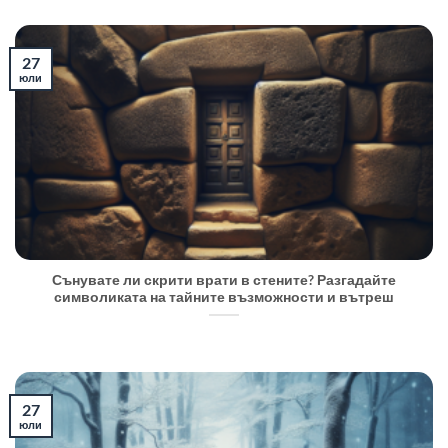
27
юли
Сънувате ли скрити врати в стените? Разгадайте
символиката на тайните възможности и вътреш
27
юли