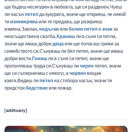
ще бъдеш несигурен в любовта, ще си раздвоен.Чуеш
ли насън
петел
да кукурига, значи ще откриеш, че някой
ти
изневерява
или те предава, ще разкриеш
измяна.Заклан,
недъгав
или
болен
петел
е
знак
за
неосъществена сватба.
Храниш
ли в съня си петли,
значи ще имаш добри
деца
или ще полагаш грижи за
семейството си.Сънуваш ли бял петел, значи ще имаш
добри вести.
Гониш
ли в съня си петел, значи ще
пропиляваш труда си.Сънуваш ли
черен
петел, значи
ще си съперничиш с някого, а
червен
вещае
кавги.Видиш ли
петел
на стобора насън, значи ти
предстои
бедствие
или пожар.
[addtoany]