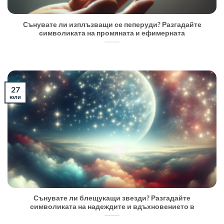
Сънувате ли изплъзващи се пеперуди? Разгадайте
символиката на промяната и ефимерната
27
юли
Сънувате ли блещукащи звезди? Разгадайте
символиката на надеждите и вдъхновението в