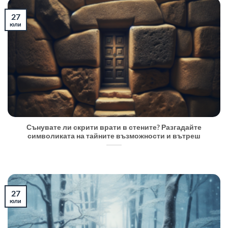
27
юли
Сънувате ли скрити врати в стените? Разгадайте
символиката на тайните възможности и вътреш
27
юли