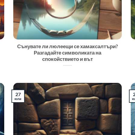
Сънувате ли люлеещи се хамаксалтъри?
Разгадайте символиката на
спокойствието и вът
27
юли
ю