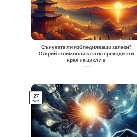
Сънувате ли избледняващи залези?
Открийте символиката на преходите и
края на цикли в
27
юли