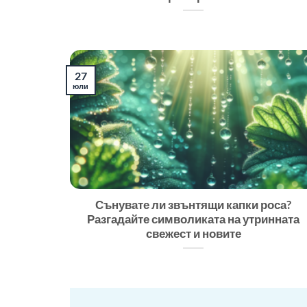
27
юли
Сънувате ли звънтящи капки роса?
Разгадайте символиката на утринната
свежест и новите