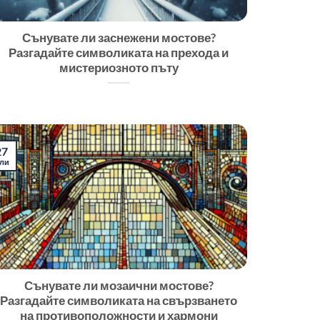
Сънувате ли заснежени мостове?
Разгадайте символиката на прехода и
мистериозното пъту
27
ли
Сънувате ли мозаични мостове?
Разгадайте символиката на свързването
на противоположности и хармони