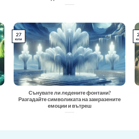
27
юли
ю
Сънувате ли ледените фонтани?
Разгадайте символиката на замразените
емоции и вътреш