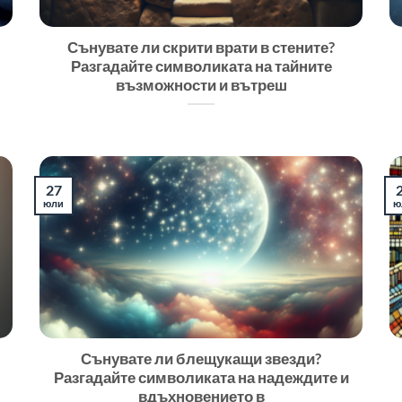
Сънувате ли скрити врати в стените?
Разгадайте символиката на тайните
възможности и вътреш
27
юли
ю
Сънувате ли блещукащи звезди?
Разгадайте символиката на надеждите и
вдъхновението в