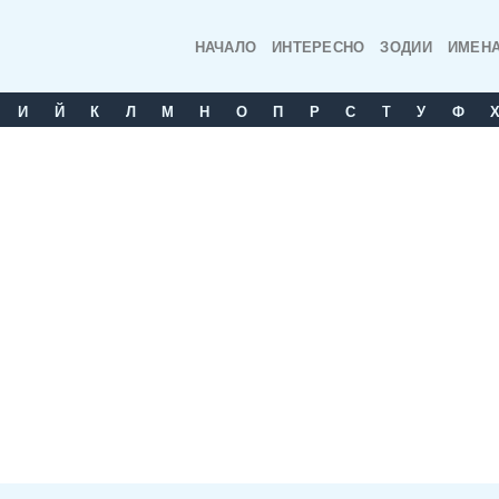
НАЧАЛО
ИНТЕРЕСНО
ЗОДИИ
ИМЕН
И
Й
К
Л
М
Н
О
П
Р
С
T
У
Ф