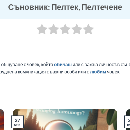
Съновник: Пелтек, Пелтечене
 общуване с човек, който
обичаш
или с важна личност.в сън
труднена комуникация с важни особи или с
любим
човек.
27
юли
ю