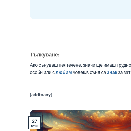
Tълкуване:
Ако сънуваш пелтечене, значи ще имаш трудно
особи или с
любим
човек.в съня са
знак
за за
[addtoany]
27
юли