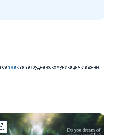
я са
знак
за затруднена комуникация с важни
27
ли