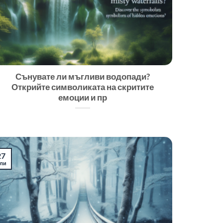
Сънувате ли мъгливи водопади?
Открийте символиката на скритите
емоции и пр
27
ли