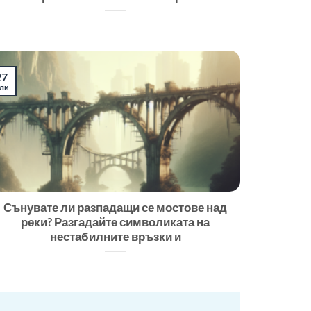
27
ли
Сънувате ли разпадащи се мостове над
реки? Разгадайте символиката на
нестабилните връзки и