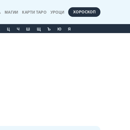
ХОРОСКОП
А
МАГИИ
КАРТИ ТАРО
УРОЦИ
Х
Ц
Ч
Ш
Щ
Ъ
Ю
Я