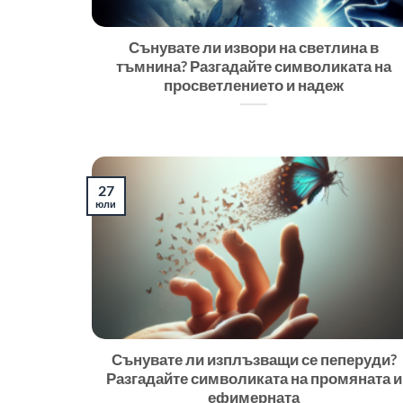
Сънувате ли извори на светлина в
тъмнина? Разгадайте символиката на
просветлението и надеж
27
юли
Сънувате ли изплъзващи се пеперуди?
Разгадайте символиката на промяната и
ефимерната