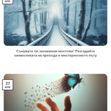
юли
Сънувате ли заснежени мостове? Разгадайте
символиката на прехода и мистериозното пъту
27
юли