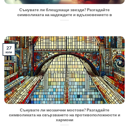
Сънувате ли блещукащи звезди? Разгадайте
символиката на надеждите и вдъхновението в
27
юли
Сънувате ли мозаични мостове? Разгадайте
символиката на свързването на противоположности и
хармони