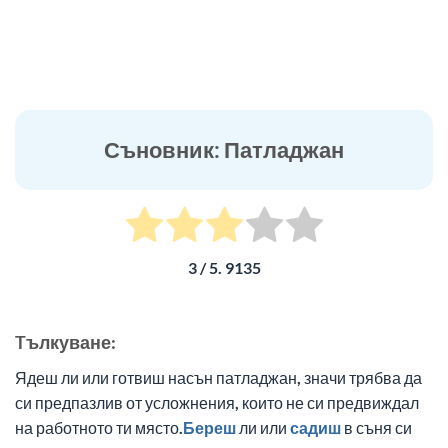
Съновник: Патладжан
3
/ 5.
9135
Tълкуване:
Ядеш ли или готвиш насън патладжан, значи трябва да
си предпазлив от усложнения, които не си предвиждал
на работното ти място.
Береш
ли или
садиш
в съня си