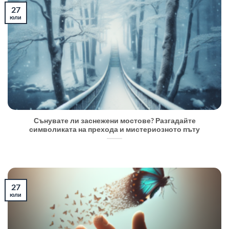
27
юли
Сънувате ли заснежени мостове? Разгадайте
символиката на прехода и мистериозното пъту
27
юли