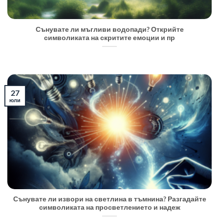
Сънувате ли мъгливи водопади? Открийте
символиката на скритите емоции и пр
27
юли
Сънувате ли извори на светлина в тъмнина? Разгадайте
символиката на просветлението и надеж