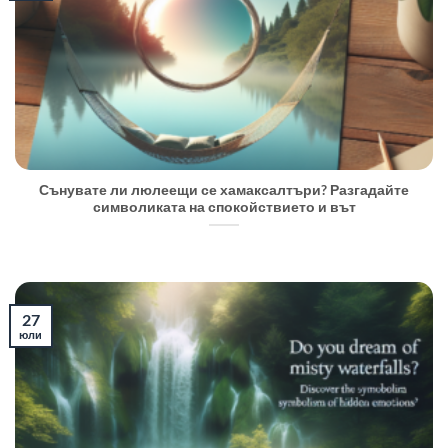
Сънувате ли люлеещи се хамаксалтъри? Разгадайте
символиката на спокойствието и вът
27
юли