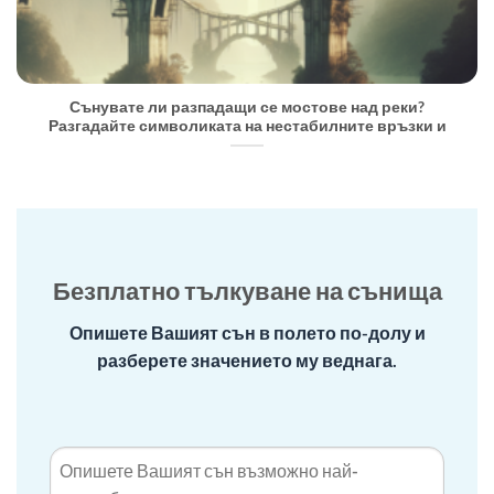
Сънувате ли разпадащи се мостове над реки?
Разгадайте символиката на нестабилните връзки и
Безплатно тълкуване на сънища
Опишете Вашият сън в полето по-долу и
разберете значението му веднага.