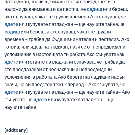
патладжан, значи ще имаш тежък период, ще ти се
наложи да внимаваш и да пестиш.че
садиш
или береш,
ако сънуваш, чакат те трудни времена Ако сънуваш, че
ядете
или купувате патладжан — ще научите тайна.че
садиш
или береш, ако сънуваш, чакат те трудни
времена – трябва да бъдеш внимателен и пестелив. Aко
готвиш или ядеш патладжан, пази се от непредвидени
усложнения в настоящата ти работа.Ако сънувате как
ядете
или готвите патладжани означава, че трябва да
сте предпазливи от неочаквани и непредвидени
усложнения в работата.Ако берете патладжани насън
значи, че ви предстои тежък период.– Ако сънувате, че
ядете
или купувате патладжан — ще научите тайна– Ако
сънувате, че
ядете
или купувате патладжан — ще
научите тайна
[addtoany]