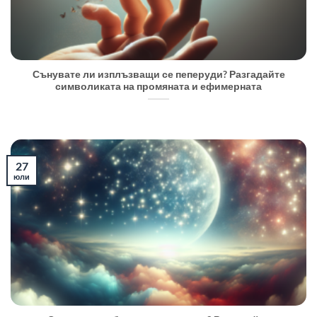
Сънувате ли изплъзващи се пеперуди? Разгадайте
символиката на промяната и ефимерната
27
юли