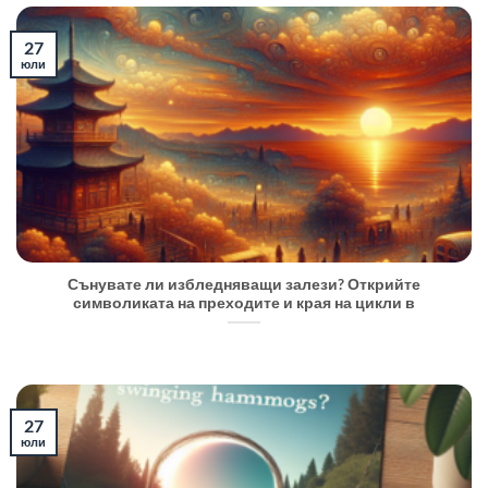
27
юли
Сънувате ли избледняващи залези? Открийте
символиката на преходите и края на цикли в
27
юли