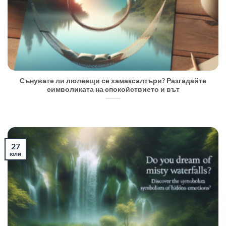
Сънувате ли люлеещи се хамаксалтъри? Разгадайте
символиката на спокойствието и вът
27
юли