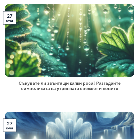
27
юли
Сънувате ли звънтящи капки роса? Разгадайте
символиката на утринната свежест и новите
27
юли