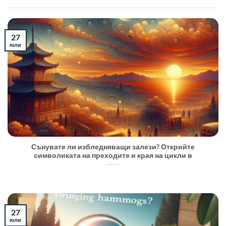
27
юли
Сънувате ли избледняващи залези? Открийте
символиката на преходите и края на цикли в
27
юли