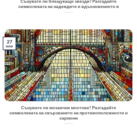
Сънувате ли блещукащи звезди? Разгадайте
символиката на надеждите и вдъхновението в
27
юли
Сънувате ли мозаични мостове? Разгадайте
символиката на свързването на противоположности и
хармони