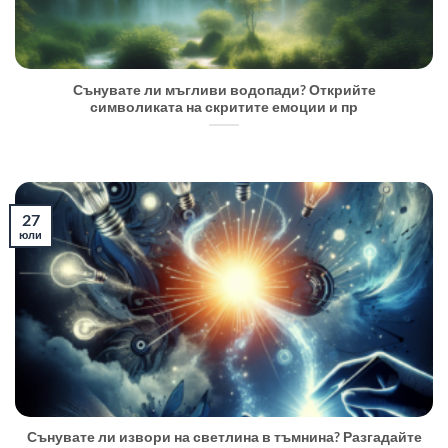
Сънувате ли мъгливи водопади? Открийте
символиката на скритите емоции и пр
27
юли
Сънувате ли извори на светлина в тъмнина? Разгадайте