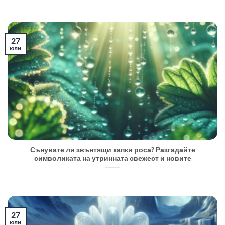
27
юли
Сънувате ли звънтящи капки роса? Разгадайте
символиката на утринната свежест и новите
27
юли