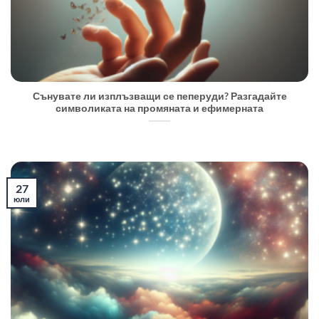
Сънувате ли изплъзващи се пеперуди? Разгадайте
символиката на промяната и ефимерната
27
юли