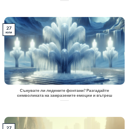
27
юли
Сънувате ли ледените фонтани? Разгадайте
символиката на замразените емоции и вътреш
27