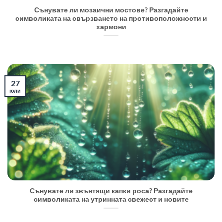
Сънувате ли мозаични мостове? Разгадайте
символиката на свързването на противоположности и
хармони
27
юли
Сънувате ли звънтящи капки роса? Разгадайте
символиката на утринната свежест и новите