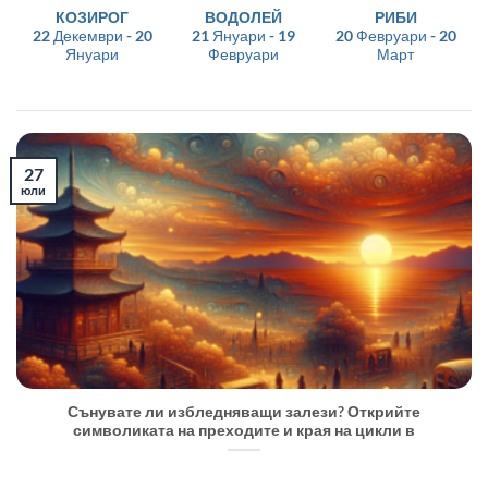
КОЗИРОГ
ВОДОЛЕЙ
РИБИ
22 Декември - 20
21 Януари - 19
20 Февруари - 20
Януари
Февруари
Март
27
юли
Сънувате ли избледняващи залези? Открийте
символиката на преходите и края на цикли в