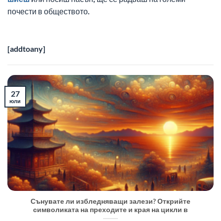
почести в обществото.
[addtoany]
27
юли
Сънувате ли избледняващи залези? Открийте
символиката на преходите и края на цикли в