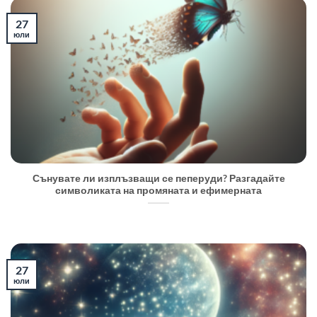
27
юли
Сънувате ли изплъзващи се пеперуди? Разгадайте
символиката на промяната и ефимерната
27
юли