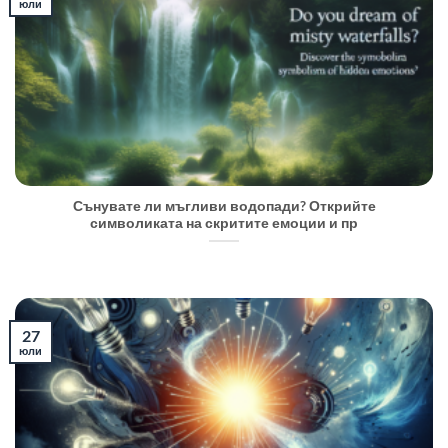
юли
Сънувате ли мъгливи водопади? Открийте
символиката на скритите емоции и пр
27
юли