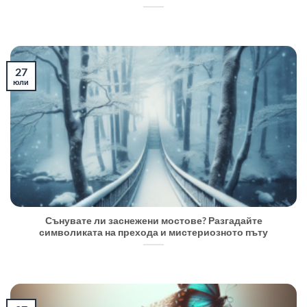
27
юли
Сънувате ли заснежени мостове? Разгадайте
символиката на прехода и мистериозното пъту