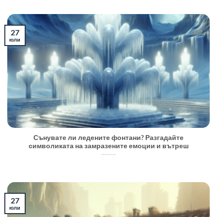
27
юли
Сънувате ли ледените фонтани? Разгадайте
символиката на замразените емоции и вътреш
27
юли