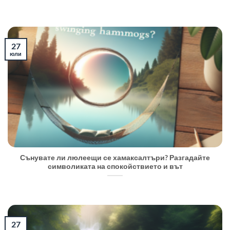
27
юли
Сънувате ли люлеещи се хамаксалтъри? Разгадайте
символиката на спокойствието и вът
27