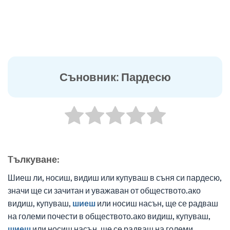
Съновник: Пардесю
Tълкуване:
Шиеш ли, носиш, видиш или купуваш в съня си пардесю,
значи ще си зачитан и уважаван от обществото.ако
видиш, купуваш,
шиеш
или носиш насън, ще се радваш
на големи почести в обществото.ако видиш, купуваш,
шиеш
или носиш насън, ще се радваш на големи