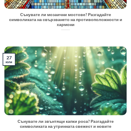
Сънувате ли мозаични мостове? Разгадайте
символиката на свързването на противоположности и
хармони
27
юли
Сънувате ли звънтящи капки роса? Разгадайте
символиката на утринната свежест и новите