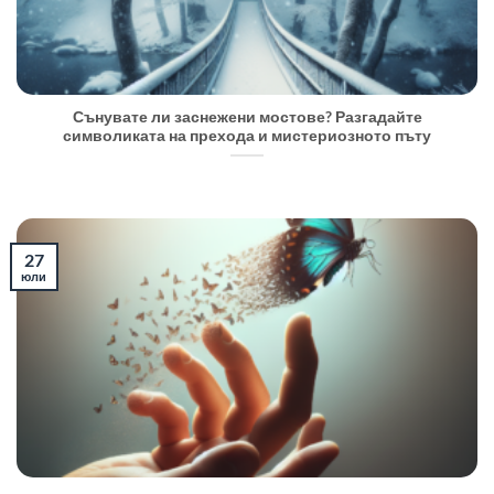
Сънувате ли заснежени мостове? Разгадайте
символиката на прехода и мистериозното пъту
27
юли