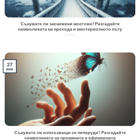
Сънувате ли заснежени мостове? Разгадайте
символиката на прехода и мистериозното пъту
27
юли
Сънувате ли изплъзващи се пеперуди? Разгадайте
символиката на промяната и ефимерната