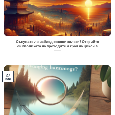
Сънувате ли избледняващи залези? Открийте
символиката на преходите и края на цикли в
27
юли