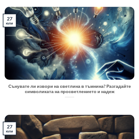
27
юли
Сънувате ли извори на светлина в тъмнина? Разгадайте
символиката на просветлението и надеж
27
юли