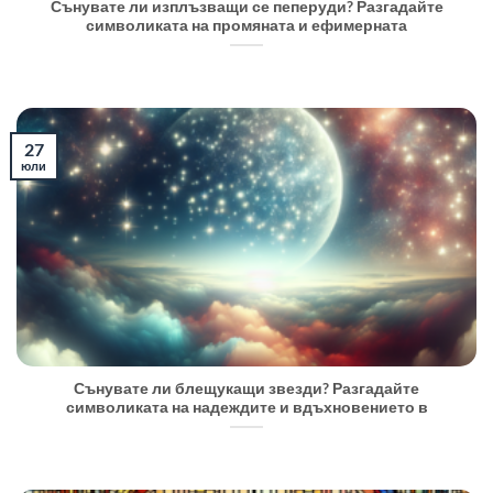
Сънувате ли изплъзващи се пеперуди? Разгадайте
символиката на промяната и ефимерната
27
юли
Сънувате ли блещукащи звезди? Разгадайте
символиката на надеждите и вдъхновението в