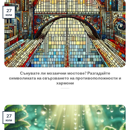
27
юли
Сънувате ли мозаични мостове? Разгадайте
символиката на свързването на противоположности и
хармони
27
юли