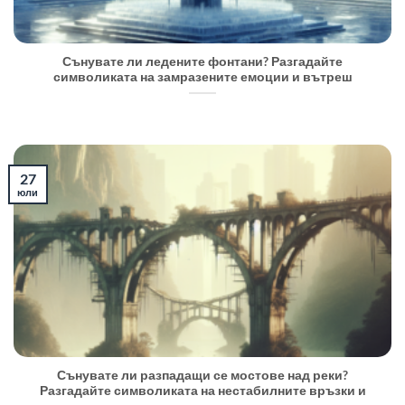
Сънувате ли ледените фонтани? Разгадайте
символиката на замразените емоции и вътреш
27
юли
Сънувате ли разпадащи се мостове над реки?
Разгадайте символиката на нестабилните връзки и