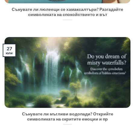
Сънувате ли люлеещи се хамаксалтъри? Разгадайте
символиката на спокойствието и вът
27
юли
Сънувате ли мъгливи водопади? Открийте
символиката на скритите емоции и пр