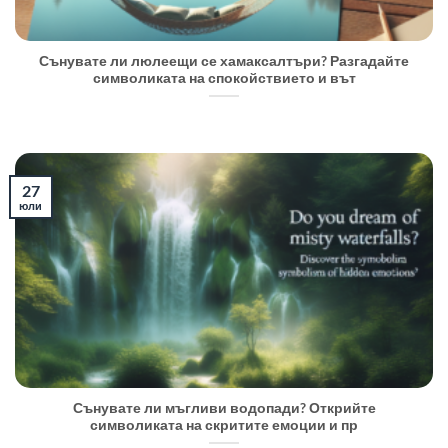
Сънувате ли люлеещи се хамаксалтъри? Разгадайте
символиката на спокойствието и вът
27
юли
Сънувате ли мъгливи водопади? Открийте
символиката на скритите емоции и пр