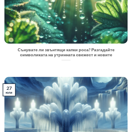
Сънувате ли звънтящи капки роса? Разгадайте
символиката на утринната свежест и новите
27
юли