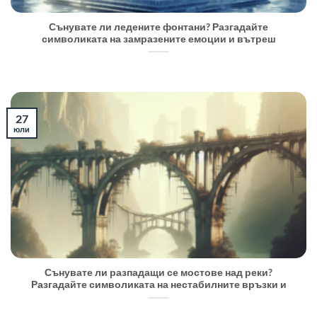
Сънувате ли ледените фонтани? Разгадайте
символиката на замразените емоции и вътреш
27
юли
Сънувате ли разпадащи се мостове над реки?
Разгадайте символиката на нестабилните връзки и