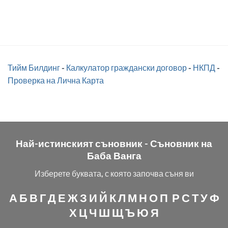
Тийм Билдинг
-
Калкулатор граждански договор
-
НКПД
-
Проверка на Лична Карта
Най-истинският съновник -
Съновник на
Баба Ванга
Изберете буквата, с която започва съня ви
А
Б
В
Г
Д
Е
Ж
З
И
Й
К
Л
М
Н
О
П
Р
С
Т
У
Ф
Х
Ц
Ч
Ш
Щ
Ъ
Ю
Я