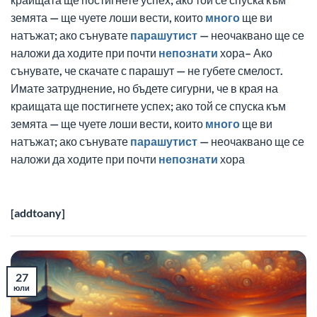
земята — ще чуете лоши вести, които
много
ще ви
натъжат; ако сънувате
парашутист
— неочаквано ще се
наложи да ходите при почти
непознати
хора– Ако
сънувате, че скачате с парашут — не губете смелост.
Имате затруднение, но бъдете сигурни, че в края на
краищата ще постигнете успех; ако той се спуска към
земята — ще чуете лоши вести, които
много
ще ви
натъжат; ако сънувате
парашутист
— неочаквано ще се
наложи да ходите при почти
непознати
хора
[addtoany]
27
юли