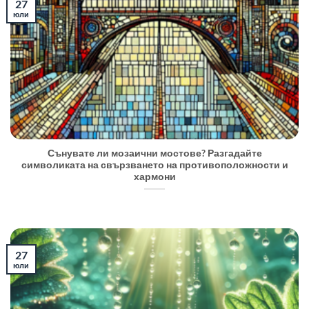
27
юли
Сънувате ли мозаични мостове? Разгадайте
символиката на свързването на противоположности и
хармони
27
юли