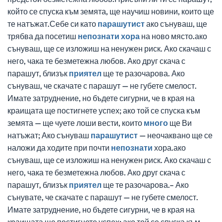
който се спуска към земята, ще научиш новини, които ще
те натъжат.Себе си като
парашутист
ако сънуваш, ще
трябва да посетиш
непознати
хора
на ново място.ако
сънуваш, ще се изложиш на ненужен риск. Ако скачаш с
него, чака те безметежна любов. Ако друг скача с
парашут, близък
приятел
ще те разочарова. Ако
сънуваш, че скачате с парашут — не губете смелост.
Имате затруднение, но бъдете сигурни, че в края на
краищата ще постигнете успех; ако той се спуска към
земята — ще чуете лоши вести, които
много
ще Ви
натъжат; Ако сънуваш
парашутист
— неочаквано ще се
наложи да ходите при почти
непознати
хора.ако
сънуваш, ще се изложиш на ненужен риск. Ако скачаш с
него, чака те безметежна любов. Ако друг скача с
парашут, близък
приятел
ще те разочарова.– Ако
сънувате, че скачате с парашут — не губете смелост.
Имате затруднение, но бъдете сигурни, че в края на
краищата ще постигнете успех; ако той се спуска към