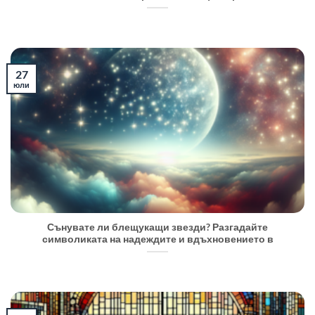
27
юли
Сънувате ли блещукащи звезди? Разгадайте
символиката на надеждите и вдъхновението в