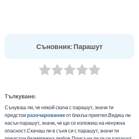
Съновник: Парашут
Tълкуване:
Сънуваш ли, че някой скача с парашут, значи ти
предстои
разочарование
от близък приятел.Видиш ли
насън парашут, значи, че ще се изложиш на ненужна
опасност.Скачаш ли в съня си с парашут, значи ти
предстои безметежна любов.Присъни ли ти се парашут,