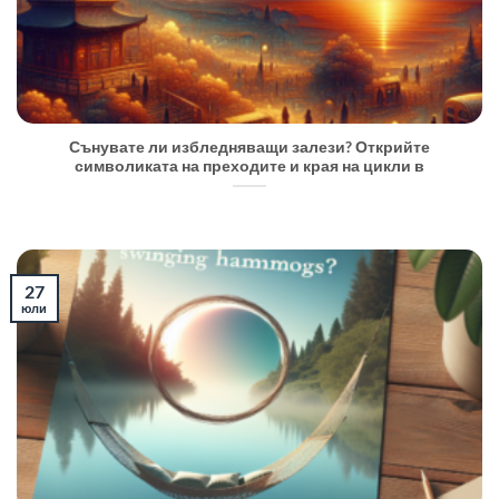
Сънувате ли избледняващи залези? Открийте
символиката на преходите и края на цикли в
27
юли