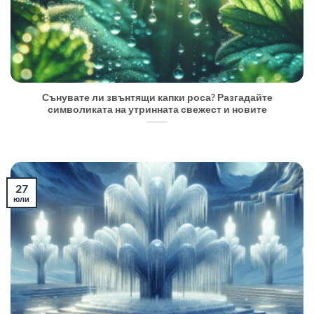
Сънувате ли звънтящи капки роса? Разгадайте
символиката на утринната свежест и новите
27
юли