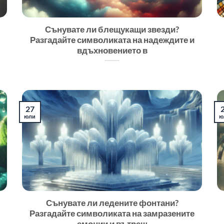
Сънувате ли блещукащи звезди?
Разгадайте символиката на надеждите и
вдъхновението в
27
юли
ю
Сънувате ли ледените фонтани?
Разгадайте символиката на замразените
емоции и вътреш