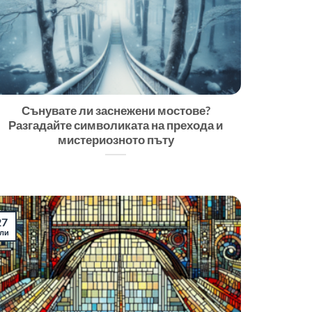
Сънувате ли заснежени мостове?
Разгадайте символиката на прехода и
мистериозното пъту
27
ли