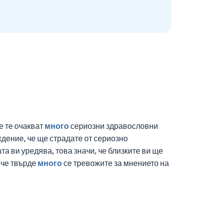
е те очакват
много
сериозни здравословни
ждение, че ще страдате от сериозно
а ви уредява, това значи, че близките ви ще
 че твърде
много
се тревожите за мнението на