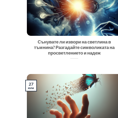
Сънувате ли извори на светлина в
тъмнина? Разгадайте символиката на
просветлението и надеж
27
юли