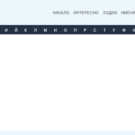
НАЧАЛО
ИНТЕРЕСНО
ЗОДИИ
ИМЕН
И
Й
К
Л
М
Н
О
П
Р
С
T
У
Ф