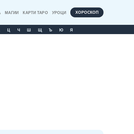
ХОРОСКОП
А
МАГИИ
КАРТИ ТАРО
УРОЦИ
Х
Ц
Ч
Ш
Щ
Ъ
Ю
Я