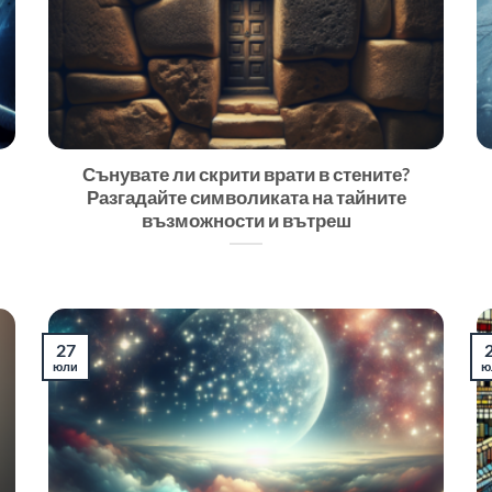
Сънувате ли скрити врати в стените?
Разгадайте символиката на тайните
възможности и вътреш
27
юли
ю