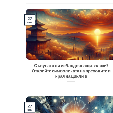
27
юли
Сънувате ли избледняващи залези?
Открийте символиката на преходите и
края на цикли в
27
юли