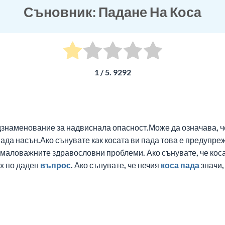
Съновник: Падане На Коса
1
/ 5.
9292
едзнаменование за надвиснала опасност.Може да означава, ч
пада насън.Ако сънувате как косата ви пада това е предупре
маловажните здравословни проблеми. Ако сънувате, че косат
х по даден
въпрос
. Ако сънувате, че нечия
коса пада
значи,