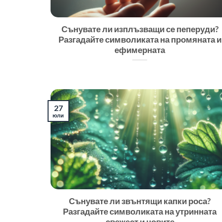
Сънувате ли изплъзващи се пеперуди?
Разгадайте символиката на промяната и
ефимерната
27
юли
Сънувате ли звънтящи капки роса?
Разгадайте символиката на утринната
свежест и новите