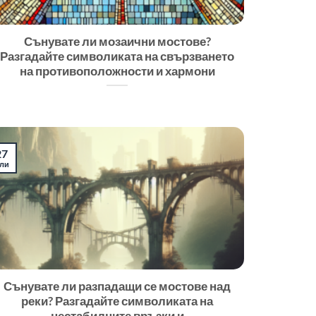
Сънувате ли мозаични мостове?
Разгадайте символиката на свързването
на противоположности и хармони
27
ли
Сънувате ли разпадащи се мостове над
реки? Разгадайте символиката на
нестабилните връзки и