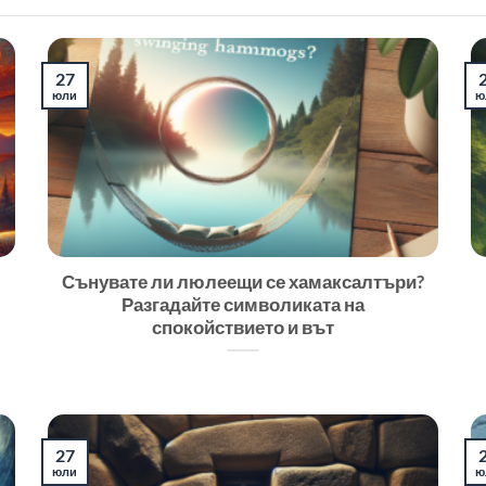
27
юли
ю
Сънувате ли люлеещи се хамаксалтъри?
Разгадайте символиката на
спокойствието и вът
27
юли
ю