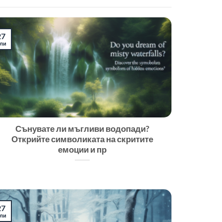
27
ли
Сънувате ли мъгливи водопади?
Открийте символиката на скритите
емоции и пр
27
ли