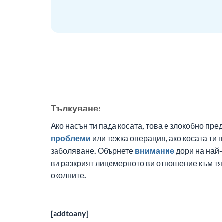
Tълкуване:
Ако насън ти пада косата, това е злокобно пр
проблеми
или тежка операция, ако косата ти 
заболяване. Обърнете
внимание
дори на най-
ви разкрият лицемерното ви отношение към тя
околните.
[addtoany]