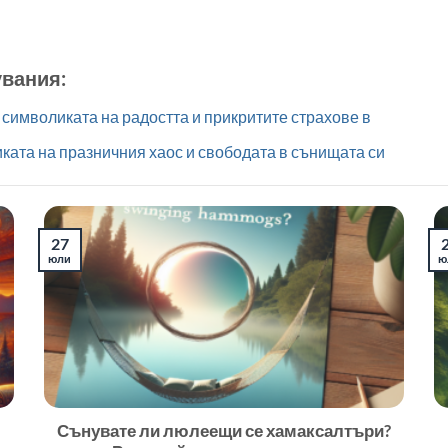
увания:
символиката на радостта и прикритите страхове в
ката на празничния хаос и свободата в сънищата си
27
юли
ю
Сънувате ли люлеещи се хамаксалтъри?