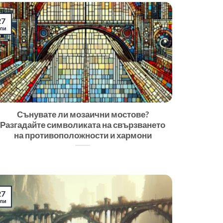
27
ли
Сънувате ли мозаични мостове?
Разгадайте символиката на свързването
на противоположности и хармони
27
ли