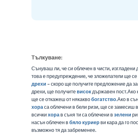
Tълкуване:
Сънуваш ли, че си облечен в чисти, изгладени 
това е предупреждение, че зложелатели ще се 
дрехи
– скоро ще получите предложение да зае
дрехи, ще получите
висок
държавен пост.Ако н
ще се откажеш от някакво
богатство.
Ако в съ
хора
са облечени в бели ризи, ще се замесиш 
всички
хора
в съня ти са облечени в
зелени
ри
насън облечен в
бяло
куриер
ви кара да го по
възможно тя да забременее.