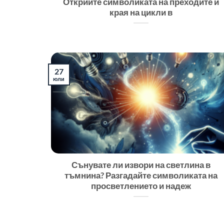
Открийте символиката на преходите и
края на цикли в
27
юли
Сънувате ли извори на светлина в
тъмнина? Разгадайте символиката на
просветлението и надеж