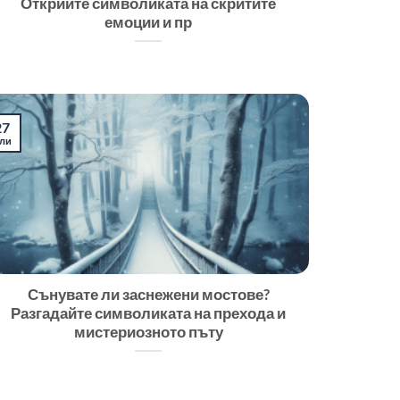
Открийте символиката на скритите
емоции и пр
27
ли
Сънувате ли заснежени мостове?
Разгадайте символиката на прехода и
мистериозното пъту