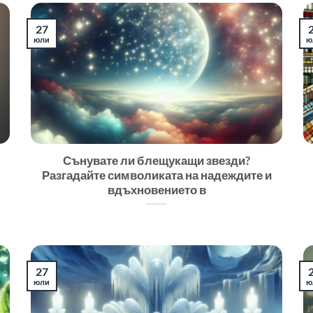
27
юли
ю
Сънувате ли блещукащи звезди?
Разгадайте символиката на надеждите и
вдъхновението в
27
юли
ю