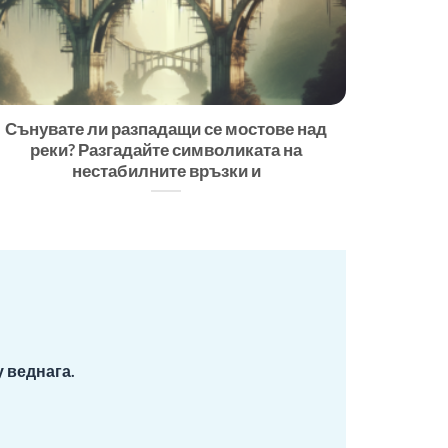
Сънувате ли разпадащи се мостове над
реки? Разгадайте символиката на
нестабилните връзки и
 веднага.