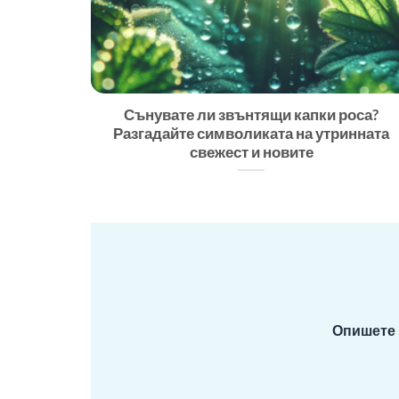
Сънувате ли звънтящи капки роса?
Разгадайте символиката на утринната
свежест и новите
Опишете 