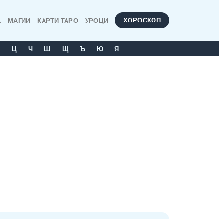
ХОРОСКОП
А
МАГИИ
КАРТИ ТАРО
УРОЦИ
Х
Ц
Ч
Ш
Щ
Ъ
Ю
Я