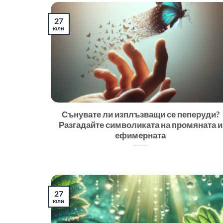
27
юли
Сънувате ли изплъзващи се пеперуди?
Разгадайте символиката на промяната и
ефимерната
27
юли