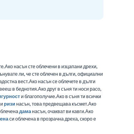
те.Ако насън сте облечени в изцапани дрехи,
нувате ли, че сте облечен в дълги, официални
адостна вест.Ако насън се облечете в дълги
ееш в беднотия.Ако друг в съня ти носи расо,
игурност
и благополучие.Ако в съня ти всички
ви
ризи
насън, това предвещава късмет.Ако
облечена
дама
насън, очакват ви кавги.Ако
ена
си облечена в прозрачна дреха, скоро е