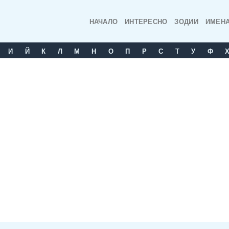
НАЧАЛО
ИНТЕРЕСНО
ЗОДИИ
ИМЕН
И
Й
К
Л
М
Н
О
П
Р
С
T
У
Ф