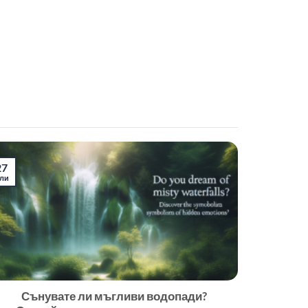
27
ли
Сънувате ли мъгливи водопади?