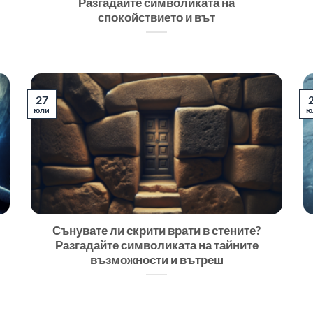
Разгадайте символиката на
спокойствието и вът
27
юли
ю
Сънувате ли скрити врати в стените?
Разгадайте символиката на тайните
възможности и вътреш