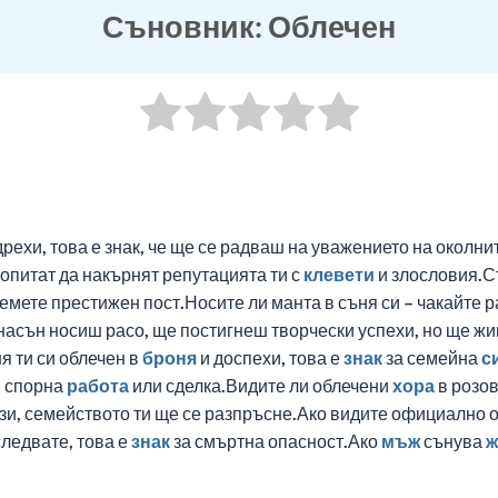
Съновник: Облечен
дрехи, това е знак, че ще се радваш на уважението на околни
опитат да накърнят репутацията ти с
клевети
и злословия.Съ
мете престижен пост.Носите ли манта в съня си – чакайте р
асън носиш расо, ще постигнеш творчески успехи, но ще жив
ня ти си облечен в
броня
и доспехи, това е
знак
за семейна
с
в спорна
работа
или сделка.Видите ли облечени
хора
в розо
зи, семейството ти ще се разпръсне.Ако видите официално 
следвате, това е
знак
за смъртна опасност.Ако
мъж
сънува
ж