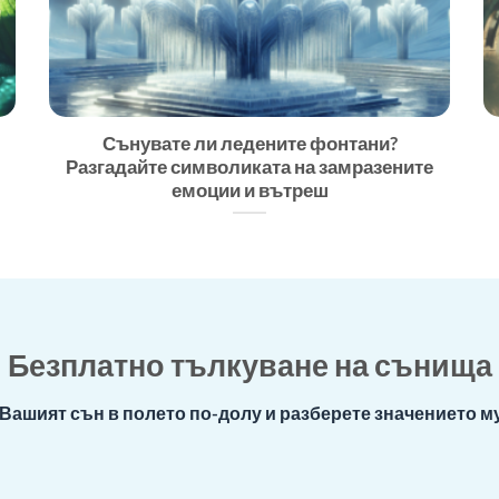
Сънувате ли ледените фонтани?
Разгадайте символиката на замразените
емоции и вътреш
Безплатно тълкуване на сънища
Вашият сън в полето по-долу и разберете значението му