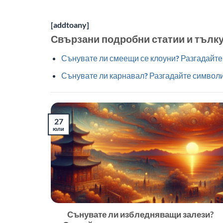
[addtoany]
Свързани подробни статии и тълк
Сънувате ли смеещи се клоуни? Разгадайте 
Сънувате ли карнавал? Разгадайте символи
27
юли
Сънувате ли избледняващи залези?