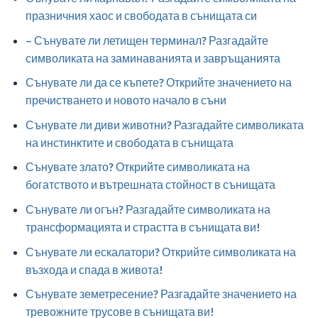
празничния хаос и свободата в сънищата си
– Сънувате ли летищен терминал? Разгадайте
символиката на заминаванията и завръщанията
Сънувате ли да се къпете? Открийте значението на
пречистването и новото начало в съни
Сънувате ли диви животни? Разгадайте символиката
на инстинктите и свободата в сънищата
Сънувате злато? Открийте символиката на
богатството и вътрешната стойност в сънищата
Сънувате ли огън? Разгадайте символиката на
трансформацията и страстта в сънищата ви!
Сънувате ли ескалатори? Открийте символиката на
възхода и спада в живота!
Сънувате земетресение? Разгадайте значението на
тревожните трусове в сънищата ви!