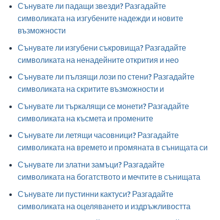
Сънувате ли падащи звезди? Разгадайте
символиката на изгубените надежди и новите
възможности
Сънувате ли изгубени съкровища? Разгадайте
символиката на ненадейните открития и нео
Сънувате ли пълзящи лози по стени? Разгадайте
символиката на скритите възможности и
Сънувате ли търкалящи се монети? Разгадайте
символиката на късмета и промените
Сънувате ли летящи часовници? Разгадайте
символиката на времето и промяната в сънищата си
Сънувате ли златни замъци? Разгадайте
символиката на богатството и мечтите в сънищата
Сънувате ли пустинни кактуси? Разгадайте
символиката на оцеляването и издръжливостта