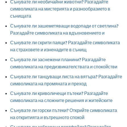
Сънувате ли необичайни животни? Разгадайте
символиката на мистерията и разнообразието в
сънищата
Сънувате ли зашеметяващи водопади от светлина?
Разгадайте символиката на вдъхновението и
Сънувате ли скрити паяци? Разгадайте символиката
на страховете и изненадите в сънищ
Сънувате ли заснежени планини? Разгадайте
символиката на предизвикателствата и спокойстви
Сънувате ли танцуващи листа на вятъра? Разгадайте
символиката на промяната и преход
Сънувате ли криволичещи пътеки? Разгадайте
символиката на сложните решения и житейските
Сънувате ли горски пътеки? Открийте символиката
на откритията и вътрешното спокой
Сънувате ли забравени портфейли? Разгадайте