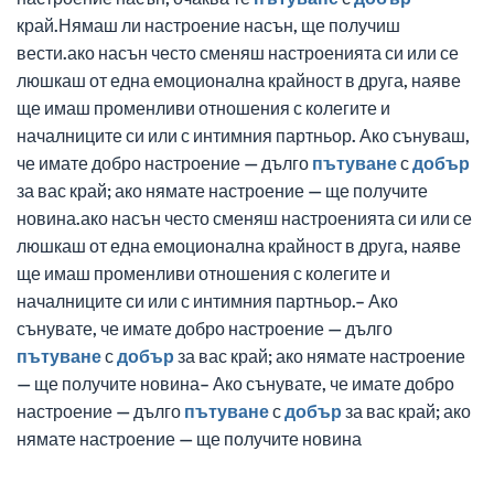
край.Нямаш ли настроение насън, ще получиш
вести.ако насън често сменяш настроенията си или се
люшкаш от една емоционална крайност в друга, наяве
ще имаш променливи отношения с колегите и
началниците си или с интимния партньор. Ако сънуваш,
че имате добро настроение — дълго
пътуване
с
добър
за вас край; ако нямате настроение — ще получите
новина.ако насън често сменяш настроенията си или се
люшкаш от една емоционална крайност в друга, наяве
ще имаш променливи отношения с колегите и
началниците си или с интимния партньор.– Ако
сънувате, че имате добро настроение — дълго
пътуване
с
добър
за вас край; ако нямате настроение
— ще получите новина– Ако сънувате, че имате добро
настроение — дълго
пътуване
с
добър
за вас край; ако
нямате настроение — ще получите новина