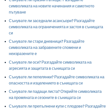
символиката на новите начинания и самотното
пътуване
Сънувате ли заседнали асансьори? Разгадайте
символиката на ограниченията и застоя в сънищата
си
Сънувате ли стари дневници? Разгадайте
символиката на забравените спомени и
неизразените е
Сънувате ли оси? Разгадайте символиката на
агресията и защитата в сънищата си
Сънувате ли пепелянки? Разгадайте символиката на
опасността и изцелението в сънищата си
Сънувате ли падащи листа? Открийте символиката
на промяната и сезоните в сънищата си
Сънувате ли препълнени купи с плодове? Разгадайте