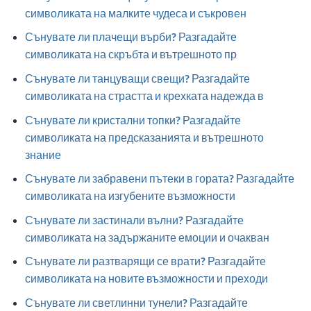
символиката на малките чудеса и съкровен
Сънувате ли плачещи върби? Разгадайте
символиката на скръбта и вътрешното пр
Сънувате ли танцуващи свещи? Разгадайте
символиката на страстта и крехката надежда в
Сънувате ли кристални топки? Разгадайте
символиката на предсказанията и вътрешното
знание
Сънувате ли забравени пътеки в гората? Разгадайте
символиката на изгубените възможности
Сънувате ли застинали вълни? Разгадайте
символиката на задържаните емоции и очакван
Сънувате ли разтварящи се врати? Разгадайте
символиката на новите възможности и преходи
Сънувате ли светлинни тунели? Разгадайте