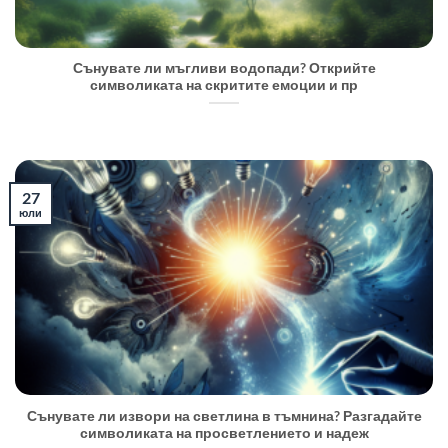
Сънувате ли мъгливи водопади? Открийте
символиката на скритите емоции и пр
27
юли
Сънувате ли извори на светлина в тъмнина? Разгадайте
символиката на просветлението и надеж