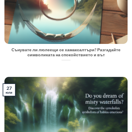
Сънувате ли люлеещи се хамаксалтъри? Разгадайте
символиката на спокойствието и вът
27
юли