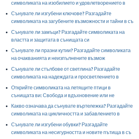
символиката на изобилието и удовлетворението в
Сънувате ли изгубени ключове? Разгадайте
символиката на загубените възможности и тайни в съ
Сънувате ли замъци? Разгадайте символиката на
властта и защитата в сънищата си
Сънувате ли празни кутии? Разгадайте символиката
на очакванията и неизпълнените възмож
Сънувате ли стълбове от светлина? Разгадайте
символиката на надеждата и просветлението в
Открийте символиката на летящите птици в
сънищата ви: Свобода и вдъхновение или не
Какво означава да сънувате въртележка? Разгадайте
символиката на цикличността и забавлението в
Сънувате ли изгубени обувки? Разгадайте
символиката на несигурността и новите пътища в съ