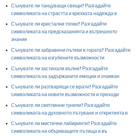
Сънувате ли танцуващи свещи? Разгадайте
символиката на страстта и крехката надежда в
Сънувате ли кристални топки? Разгадайте
символиката на предсказанията и вътрешното
знание
Сънувате ли забравени пътеки в гората? Разгадайте
символиката на изгубените възможности
Сънувате ли застинали вълни? Разгадайте
символиката на задържаните емоции и очакван
Сънувате ли разтварящи се врати? Разгадайте
символиката на новите възможности и преходи
Сънувате ли светлинни тунели? Разгадайте
символиката на духовното пътуване и откритията в
Сънувате ли мистични лабиринти? Разгадайте
символиката на объркващите пътища и въ