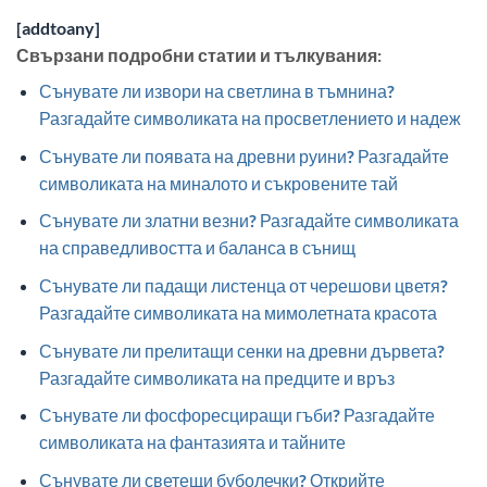
[addtoany]
Свързани подробни статии и тълкувания:
Сънувате ли извори на светлина в тъмнина?
Разгадайте символиката на просветлението и надеж
Сънувате ли появата на древни руини? Разгадайте
символиката на миналото и съкровените тай
Сънувате ли златни везни? Разгадайте символиката
на справедливостта и баланса в сънищ
Сънувате ли падащи листенца от черешови цветя?
Разгадайте символиката на мимолетната красота
Сънувате ли прелитащи сенки на древни дървета?
Разгадайте символиката на предците и връз
Сънувате ли фосфоресциращи гъби? Разгадайте
символиката на фантазията и тайните
Сънувате ли светещи буболечки? Открийте