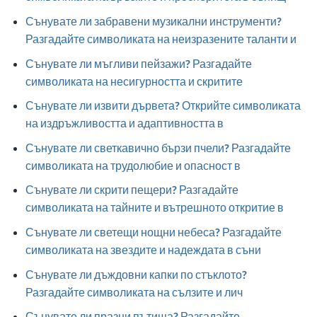
Сънувате ли забравени музикални инструменти?
Разгадайте символиката на неизразените таланти и
Сънувате ли мъгливи пейзажи? Разгадайте
символиката на несигурността и скритите
Сънувате ли извити дървета? Открийте символиката
на издръжливостта и адаптивността в
Сънувате ли светкавично бързи пчели? Разгадайте
символиката на трудолюбие и опасност в
Сънувате ли скрити пещери? Разгадайте
символиката на тайните и вътрешното откритие в
Сънувате ли светещи нощни небеса? Разгадайте
символиката на звездите и надеждата в съни
Сънувате ли дъждовни капки по стъклото?
Разгадайте символиката на сълзите и лич
Сънувате ли празни пътища? Разгадайте