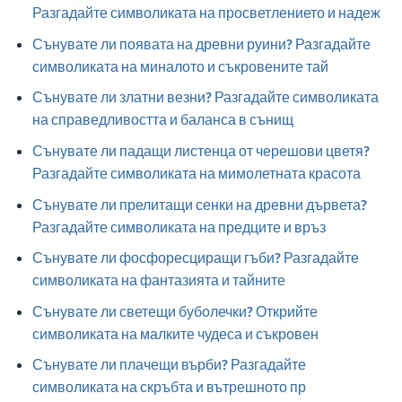
Разгадайте символиката на просветлението и надеж
Сънувате ли появата на древни руини? Разгадайте
символиката на миналото и съкровените тай
Сънувате ли златни везни? Разгадайте символиката
на справедливостта и баланса в сънищ
Сънувате ли падащи листенца от черешови цветя?
Разгадайте символиката на мимолетната красота
Сънувате ли прелитащи сенки на древни дървета?
Разгадайте символиката на предците и връз
Сънувате ли фосфоресциращи гъби? Разгадайте
символиката на фантазията и тайните
Сънувате ли светещи буболечки? Открийте
символиката на малките чудеса и съкровен
Сънувате ли плачещи върби? Разгадайте
символиката на скръбта и вътрешното пр