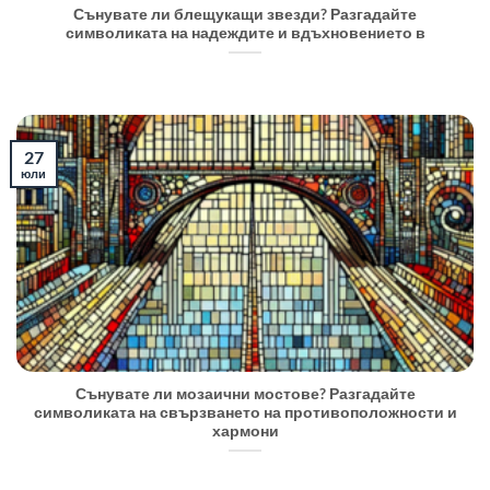
Сънувате ли блещукащи звезди? Разгадайте
символиката на надеждите и вдъхновението в
27
юли
Сънувате ли мозаични мостове? Разгадайте
символиката на свързването на противоположности и
хармони