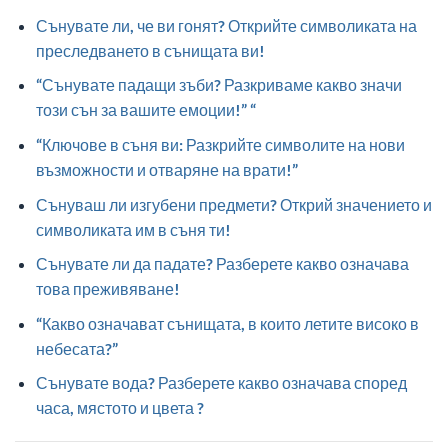
Сънувате ли, че ви гонят? Открийте символиката на
преследването в сънищата ви!
“Сънувате падащи зъби? Разкриваме какво значи
този сън за вашите емоции!” “
“Ключове в съня ви: Разкрийте символите на нови
възможности и отваряне на врати!”
Сънуваш ли изгубени предмети? Открий значението и
символиката им в съня ти!
Сънувате ли да падате? Разберете какво означава
това преживяване!
“Какво означават сънищата, в които летите високо в
небесата?”
Сънувате вода? Разберете какво означава според
часа, мястото и цвета ?