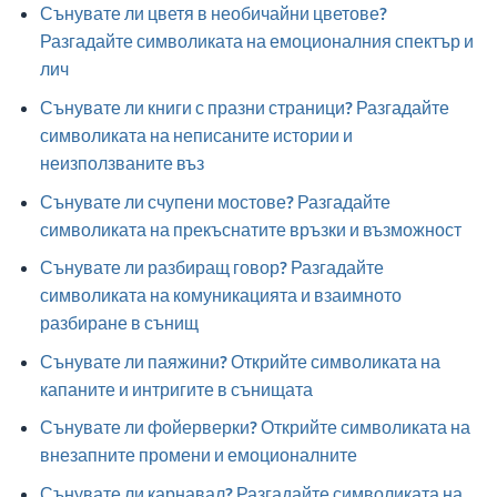
Сънувате ли цветя в необичайни цветове?
Разгадайте символиката на емоционалния спектър и
лич
Сънувате ли книги с празни страници? Разгадайте
символиката на неписаните истории и
неизползваните въз
Сънувате ли счупени мостове? Разгадайте
символиката на прекъснатите връзки и възможност
Сънувате ли разбиращ говор? Разгадайте
символиката на комуникацията и взаимното
разбиране в сънищ
Сънувате ли паяжини? Открийте символиката на
капаните и интригите в сънищата
Сънувате ли фойерверки? Открийте символиката на
внезапните промени и емоционалните
Сънувате ли карнавал? Разгадайте символиката на