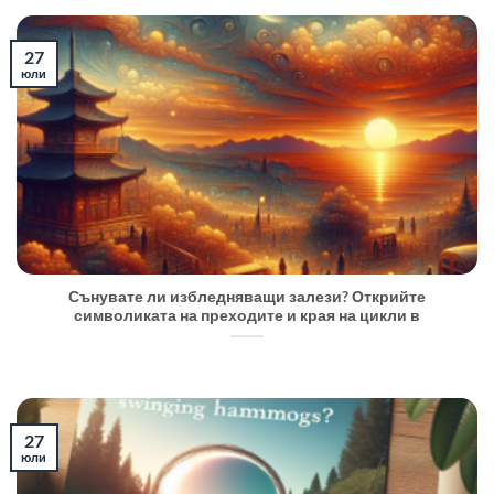
27
юли
Сънувате ли избледняващи залези? Открийте
символиката на преходите и края на цикли в
27
юли