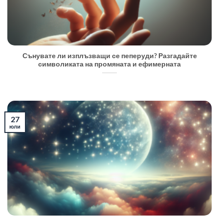
Сънувате ли изплъзващи се пеперуди? Разгадайте
символиката на промяната и ефимерната
27
юли