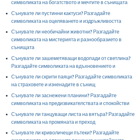
символиката на богатството и мечтите в сънищата
Сънувате ли пустинни кактуси? Разгадайте
символиката на оцеляването и издръжливостта
Сънувате ли необичайни животни? Разгадайте
символиката на мистерията и разнообразието в
сънищата
Сънувате ли зашеметяващи водопади от светлина?
Разгадайте символиката на вдъхновението и
Сънувате ли скрити паяци? Разгадайте символиката
на страховете и изненадите в сънищ
Сънувате ли заснежени планини? Разгадайте
символиката на предизвикателствата и спокойстви
Сънувате ли танцуващи листа на вятъра? Разгадайте
символиката на промяната и преход
Сънувате ли криволичещи пътеки? Разгадайте