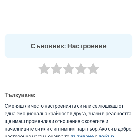
Съновник: Настроение
Tълкуване:
Сменяш ли често настроенията си или се люшкаш от
една емоционална крайност в друга, значи в реалността
ще имаш променливи отношения с колегите и
началниците си или с интимния партньор.Ако си в добро
настроение насън, очаква те
пътуване
с
добър