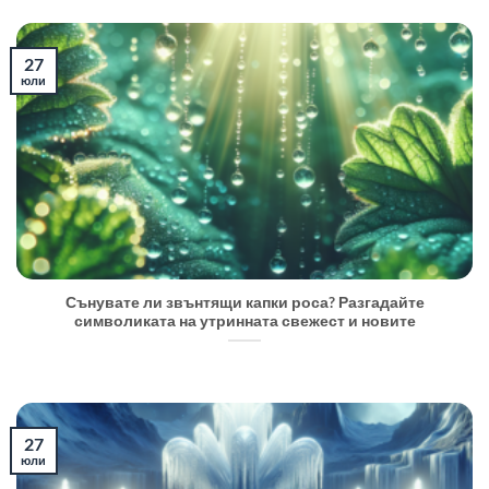
27
юли
Сънувате ли звънтящи капки роса? Разгадайте
символиката на утринната свежест и новите
27
юли