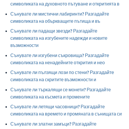
символиката на духовното пътуване и откритията в
Сънувате ли мистични лабиринти? Разгадайте
символиката на объркващите пътища и въ
Сънувате ли падащи звезди? Разгадайте
символиката на изгубените надежди и новите
възможности
Сънувате ли изгубени съкровища? Разгадайте
символиката на ненадейните открития и нео
Сънувате ли пълзящи лози по стени? Разгадайте
символиката на скритите възможности и
Сънувате ли търкалящи се монети? Разгадайте
символиката на късмета и промените
Сънувате ли летящи часовници? Разгадайте
символиката на времето и промяната в сънищата си
Сънувате ли златни замъци? Разгадайте