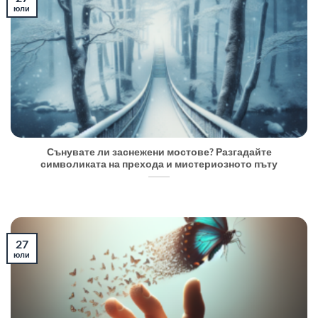
юли
Сънувате ли заснежени мостове? Разгадайте
символиката на прехода и мистериозното пъту
27
юли