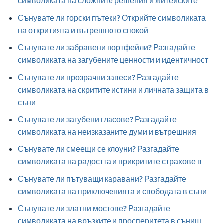
символиката на сложните решения и житейските
Сънувате ли горски пътеки? Открийте символиката
на откритията и вътрешното спокой
Сънувате ли забравени портфейли? Разгадайте
символиката на загубените ценности и идентичност
Сънувате ли прозрачни завеси? Разгадайте
символиката на скритите истини и личната защита в
съни
Сънувате ли загубени гласове? Разгадайте
символиката на неизказаните думи и вътрешния
Сънувате ли смеещи се клоуни? Разгадайте
символиката на радостта и прикритите страхове в
Сънувате ли пътуващи каравани? Разгадайте
символиката на приключенията и свободата в съни
Сънувате ли златни мостове? Разгадайте
символиката на връзките и просперитета в сънищ