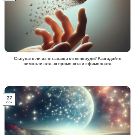
Сънувате ли изплъзващи се пеперуди? Разгадайте
символиката на промяната и ефимерната
27
юли