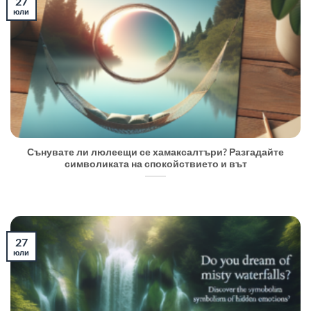
27
юли
Сънувате ли люлеещи се хамаксалтъри? Разгадайте
символиката на спокойствието и вът
27
юли