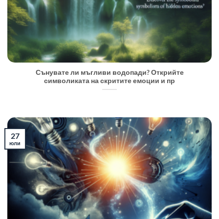
Сънувате ли мъгливи водопади? Открийте
символиката на скритите емоции и пр
27
юли