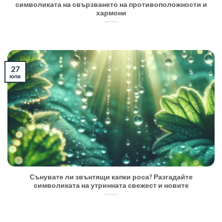
символиката на свързването на противоположности и
хармони
27
юли
Сънувате ли звънтящи капки роса? Разгадайте
символиката на утринната свежест и новите