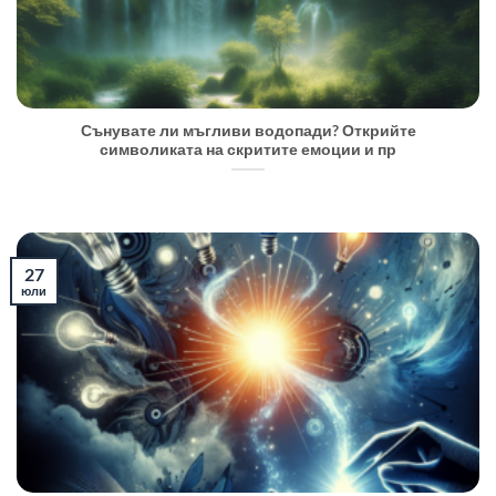
Сънувате ли мъгливи водопади? Открийте
символиката на скритите емоции и пр
27
юли