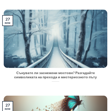
27
юли
Сънувате ли заснежени мостове? Разгадайте
символиката на прехода и мистериозното пъту
27
юли