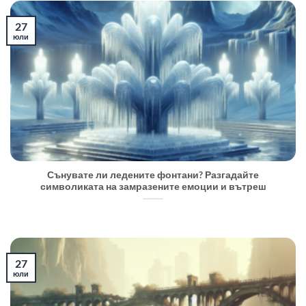
27
юли
Сънувате ли ледените фонтани? Разгадайте
символиката на замразените емоции и вътреш
27
юли