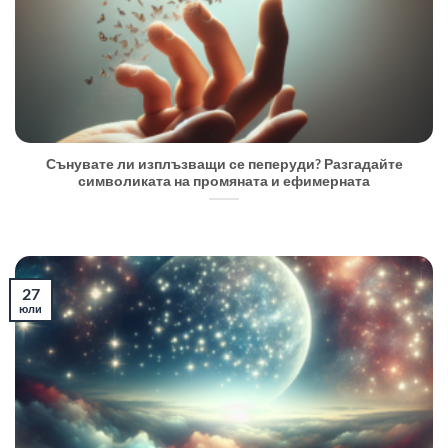
Сънувате ли изплъзващи се пеперуди? Разгадайте
символиката на промяната и ефимерната
27
юли