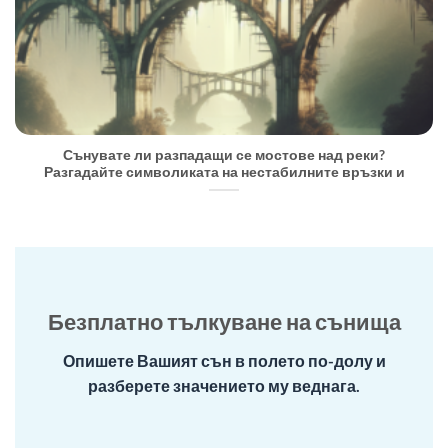
Сънувате ли разпадащи се мостове над реки?
Разгадайте символиката на нестабилните връзки и
Безплатно тълкуване на сънища
Опишете Вашият сън в полето по-долу и
разберете значението му веднага.