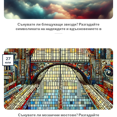
Сънувате ли блещукащи звезди? Разгадайте
символиката на надеждите и вдъхновението в
27
юли
Сънувате ли мозаични мостове? Разгадайте