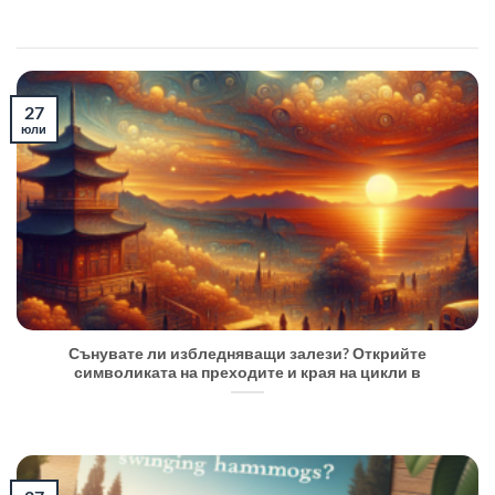
27
юли
Сънувате ли избледняващи залези? Открийте
символиката на преходите и края на цикли в