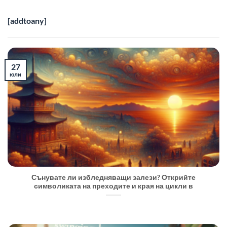
[addtoany]
27
юли
Сънувате ли избледняващи залези? Открийте
символиката на преходите и края на цикли в