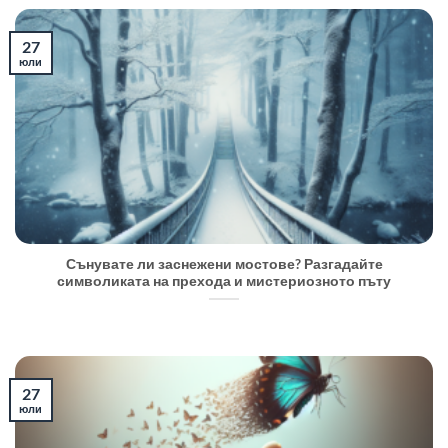
27
юли
Сънувате ли заснежени мостове? Разгадайте
символиката на прехода и мистериозното пъту
27
юли