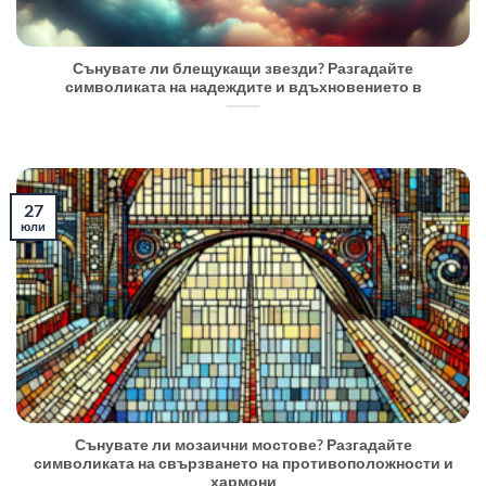
Сънувате ли блещукащи звезди? Разгадайте
символиката на надеждите и вдъхновението в
27
юли
Сънувате ли мозаични мостове? Разгадайте
символиката на свързването на противоположности и
хармони