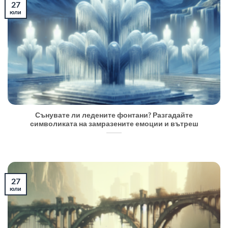
27
юли
Сънувате ли ледените фонтани? Разгадайте
символиката на замразените емоции и вътреш
27
юли