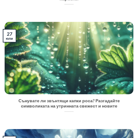
27
юли
Сънувате ли звънтящи капки роса? Разгадайте
символиката на утринната свежест и новите