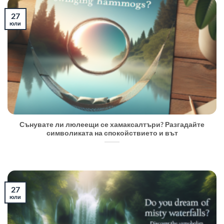
27
юли
Сънувате ли люлеещи се хамаксалтъри? Разгадайте
символиката на спокойствието и вът
27
юли