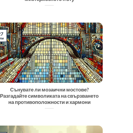
27
ли
Сънувате ли мозаични мостове?
Разгадайте символиката на свързването
на противоположности и хармони