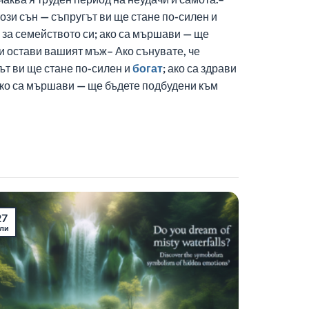
ози сън — съпругът ви ще стане по-силен и
е за семейството си; ако са мършави — ще
и остави вашият мъж– Ако сънувате, че
ът ви ще стане по-силен и
богат
; ако са здрави
 ако са мършави — ще бъдете подбудени към
27
ли