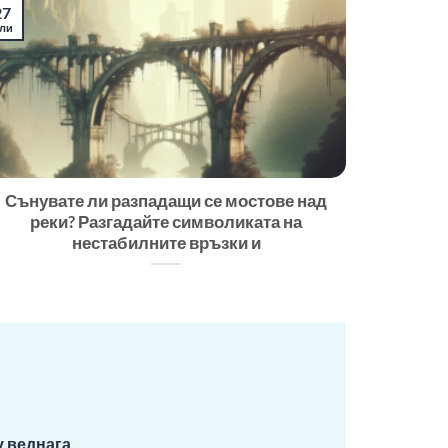
27
ли
Сънувате ли разпадащи се мостове над
реки? Разгадайте символиката на
нестабилните връзки и
 веднага.