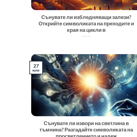
Сънувате ли избледняващи залези?
Открийте символиката на преходите и
края на цикли в
27
юли
Сънувате ли извори на светлина в
тъмнина? Разгадайте символиката на
просветлението и надеж