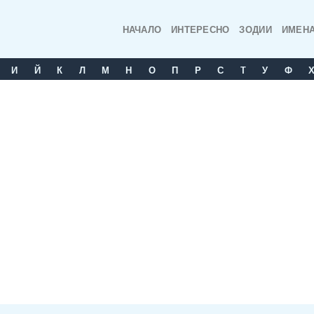
НАЧАЛО
ИНТЕРЕСНО
ЗОДИИ
ИМЕН
И
Й
К
Л
М
Н
О
П
Р
С
T
У
Ф