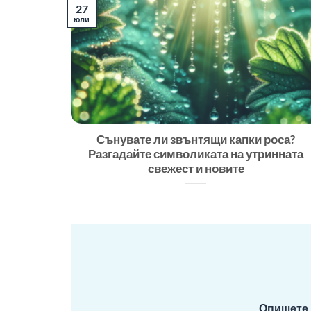
27
юли
Сънувате ли звънтящи капки роса?
Разгадайте символиката на утринната
свежест и новите
Опишете 