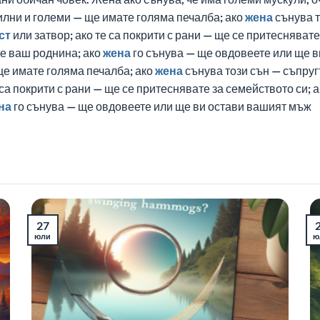
силни и големи — ще имате голяма печалба; ако
жена
сънува т
ст
или затвор; ако те са покрити с рани — ще се притесняват
е ваш роднина; ако
жена
го сънува — ще овдовеете или ще в
ще имате голяма печалба; ако
жена
сънува този сън — съпруг
 са покрити с рани — ще се притеснявате за семейството си;
на
го сънува — ще овдовеете или ще ви остави вашият мъж
27
юли
ю