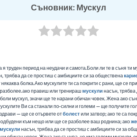
Съновник: Мускул
 я труден период на неудачи и самота.Боли ли те в съня ти м
, трябва да се простиш с амбициите си за обществена
кари
 някаква болка.Ако мускулите ти са покрити с рани, ще се п
е разболее.ако правиш или тренираш
мускули
насън, трябва 
боли мускул, значи ще те нарани обичан човек. Жена ако сън
мускулите Ви са станали по-силни и големи — ще получите го
а здрави — ще се отървете от
болест
или затвор; ако те са по
подбудени към нещо или ще се разболее ваш роднина; ако
же
мускули
насън, трябва да се простиш с амбициите си за о
ани обичан човек. Жена ако сънува, че има големи мускули, о