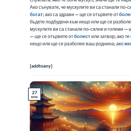
Ако сънувате, че мускулите ви са станали по-
богат
; ако са здрави — ще се отървете от
боле
бъдете подбудени към нещо или ще се разболе
мускулите ви са станали по-силни и големи — 
— ще се отървете от
болест
или затвор; ако те
нещо или ще се разболее ваш роднина; ако
же
[addtoany]
27
юли