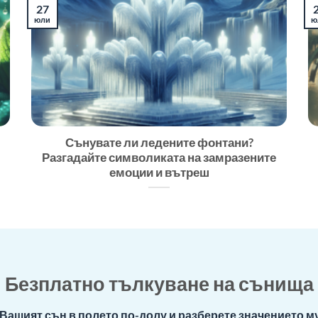
27
юли
ю
Сънувате ли ледените фонтани?
Разгадайте символиката на замразените
емоции и вътреш
Безплатно тълкуване на сънища
Вашият сън в полето по-долу и разберете значението му