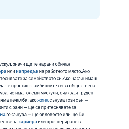
ускул, значи ще те нарани обичан
ера
или
напредък
на работното място.Ако
ритеснявате за семейството си.Ако насън имаш
да се простиш с амбициите си за обществена
ува, че има големи мускули, очаква я труден
ляма печалба; ако
жена
сънува този сън —
крити с рани — ще се притеснявате за
на
го сънува — ще овдовеете или ще Ви
бществена
кариера
или проспериране в
чаква я труден период на неудачи и самота.–