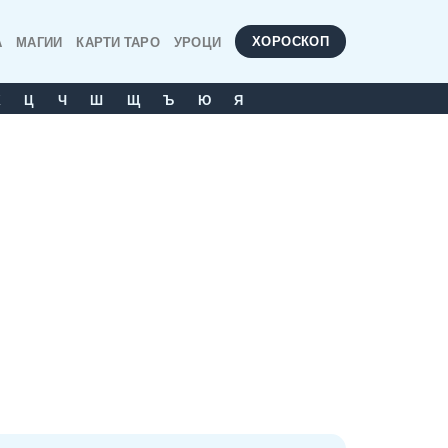
ХОРОСКОП
А
МАГИИ
КАРТИ ТАРО
УРОЦИ
Х
Ц
Ч
Ш
Щ
Ъ
Ю
Я