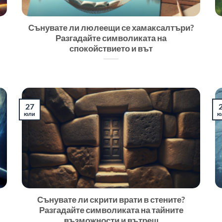
Сънувате ли люлеещи се хамаксалтъри?
Разгадайте символиката на
спокойствието и вът
27
юли
ю
Сънувате ли скрити врати в стените?
Разгадайте символиката на тайните
възможности и вътреш