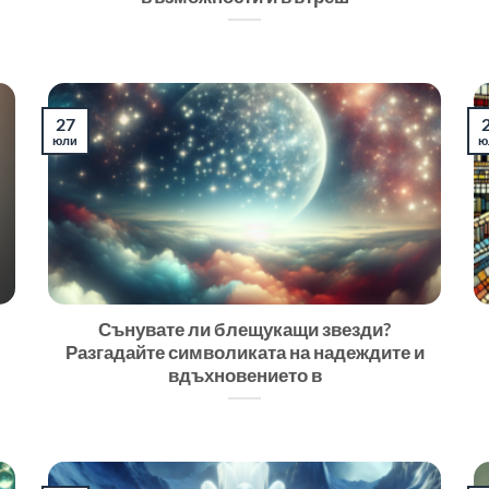
27
юли
ю
Сънувате ли блещукащи звезди?
Разгадайте символиката на надеждите и
вдъхновението в