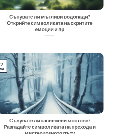
Сънувате ли мъгливи водопади?
Открийте символиката на скритите
емоции и пр
27
ли
Сънувате ли заснежени мостове?
Разгадайте символиката на прехода и
мистериозното пъту