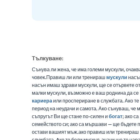
Tълкуване:
Сънува ли жена, че има големи мускули, очаква
човек.Правиш ли или тренираш
мускули
насън
насън имаш здрави мускули, ще се отървете от
малки мускули, възможно е ваш роднина да с
кариера
или проспериране в службата. Ако те 
период на неудачи и самота. Ако сънуваш, че 
съпругът Ви ще стане по-силен и
богат
; ако с
семейството си; ако са мършави — ще бъдете 
остави вашият мъж.ако правиш или тренираш
службата. Aко те боли мускул, значи ще те нар