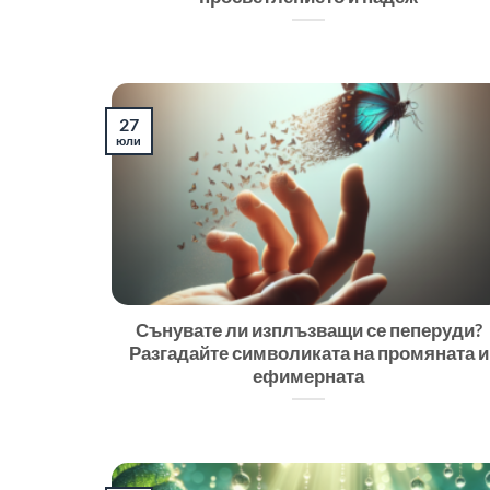
27
юли
Сънувате ли изплъзващи се пеперуди?
Разгадайте символиката на промяната и
ефимерната