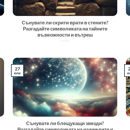
Сънувате ли скрити врати в стените?
Разгадайте символиката на тайните
възможности и вътреш
27
юли
ю
Сънувате ли блещукащи звезди?
Разгадайте символиката на надеждите и