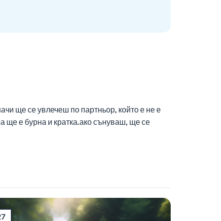
ачи ще се увлечеш по партньор, който е не е
 ще е бурна и кратка.ако сънуваш, ще се
27