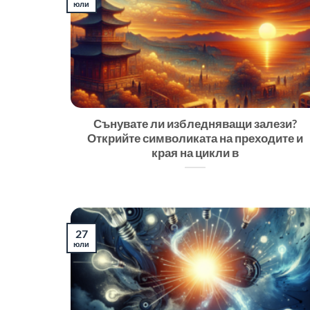
юли
Сънувате ли избледняващи залези?
Открийте символиката на преходите и
края на цикли в
27
юли