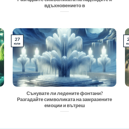
вдъхновението в
27
юли
ю
Сънувате ли ледените фонтани?
Разгадайте символиката на замразените
емоции и вътреш