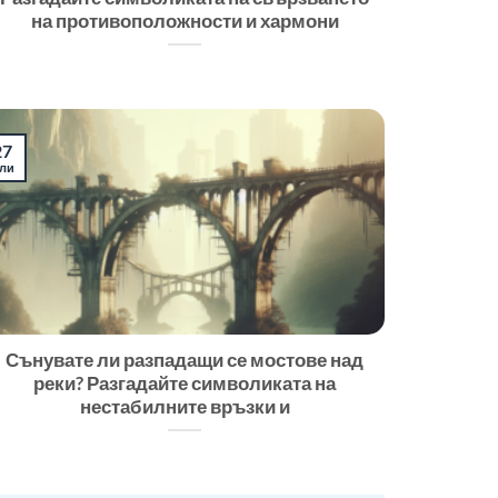
на противоположности и хармони
27
ли
Сънувате ли разпадащи се мостове над
реки? Разгадайте символиката на
нестабилните връзки и