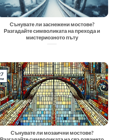
Сънувате ли заснежени мостове?
Разгадайте символиката на прехода и
мистериозното пъту
27
ли
Сънувате ли мозаични мостове?
Разгадайте символиката на свързването