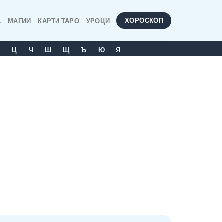
ХОРОСКОП
А
МАГИИ
КАРТИ ТАРО
УРОЦИ
Х
Ц
Ч
Ш
Щ
Ъ
Ю
Я