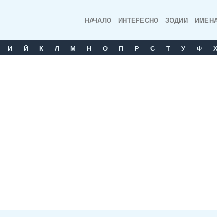
НАЧАЛО
ИНТЕРЕСНО
ЗОДИИ
ИМЕН
И
Й
К
Л
М
Н
О
П
Р
С
T
У
Ф