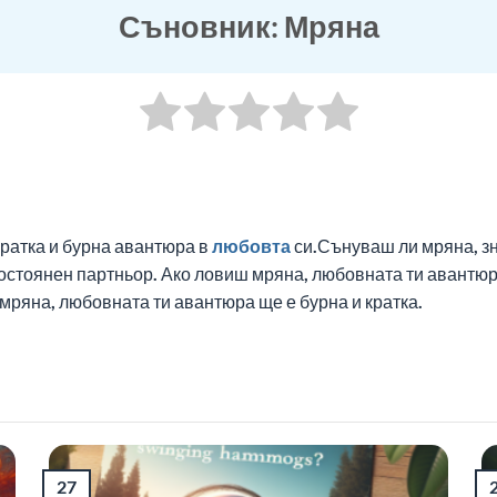
Съновник: Мряна
кратка и бурна авантюра в
любовта
си.Сънуваш ли мряна, зн
остоянен партньор. Ако ловиш мряна, любовната ти авантюра
мряна, любовната ти авантюра ще е бурна и кратка.
27