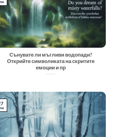
ли
Сънувате ли мъгливи водопади?
Открийте символиката на скритите
емоции и пр
27
ли