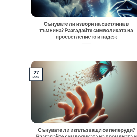
Сънувате ли извори на светлина в
тъмнина? Разгадайте символиката на
просветлението и надеж
27
юли
Сънувате ли изплъзващи се пеперуди?
Разгадайте символиката на промяната и