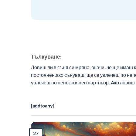
Tълкуване:
Ловиш ли в съня си мряна, значи, че ще имаш 
постоянен.ако сънуваш, ще се увлечеш по неп
увлечеш по непостоянен партньор. Aко ловиш 
[addtoany]
27