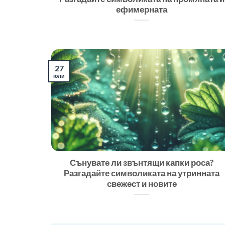
ефимерната
27
юли
Сънувате ли звънтящи капки роса?
Разгадайте символиката на утринната
свежест и новите