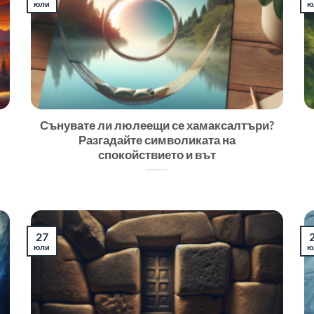
юли
ю
Сънувате ли люлеещи се хамаксалтъри?
Разгадайте символиката на
спокойствието и вът
27
юли
ю