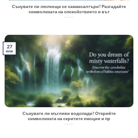
Сънувате ли люлеещи се хамаксалтъри? Разгадайте
символиката на спокойствието и вът
27
юли
Сънувате ли мъгливи водопади? Открийте
символиката на скритите емоции и пр