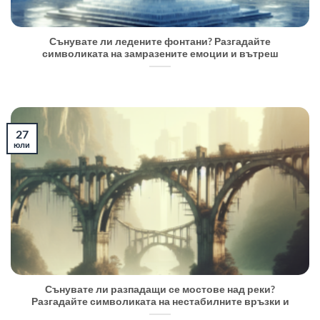
Сънувате ли ледените фонтани? Разгадайте
символиката на замразените емоции и вътреш
27
юли
Сънувате ли разпадащи се мостове над реки?
Разгадайте символиката на нестабилните връзки и