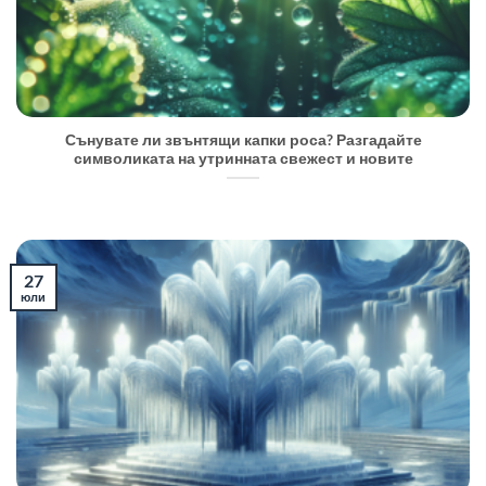
Сънувате ли звънтящи капки роса? Разгадайте
символиката на утринната свежест и новите
27
юли