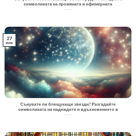
символиката на промяната и ефимерната
27
юли
Сънувате ли блещукащи звезди? Разгадайте
символиката на надеждите и вдъхновението в