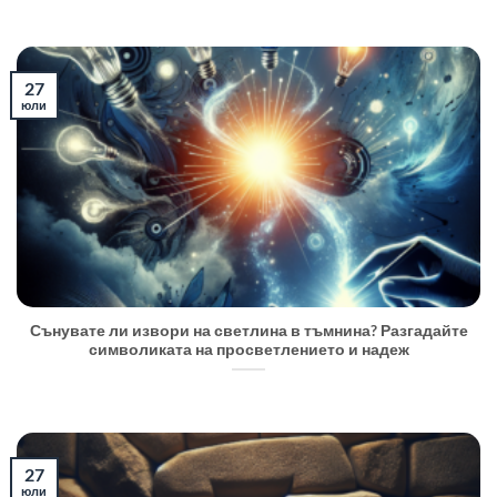
27
юли
Сънувате ли извори на светлина в тъмнина? Разгадайте
символиката на просветлението и надеж
27
юли