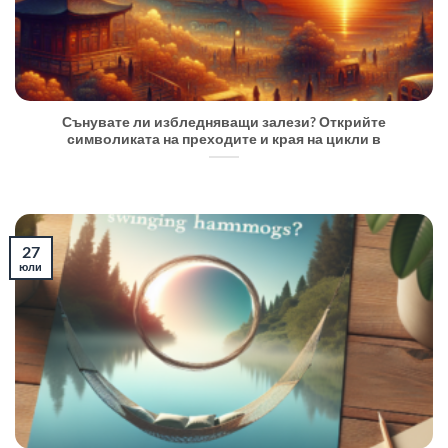
Сънувате ли избледняващи залези? Открийте
символиката на преходите и края на цикли в
27
юли