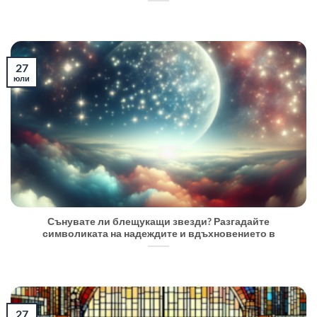
27
юли
Сънувате ли блещукащи звезди? Разгадайте
символиката на надеждите и вдъхновението в
27