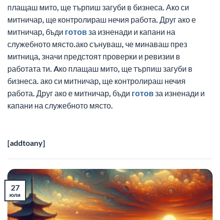
плащаш мито, ще търпиш загуби в бизнеса. Ако си
митничар, ще контролираш нечия работа. Друг ако е
митничар, бъди
готов
за изненади и капани на
служебното място.ако сънуваш, че минаваш през
митница, значи предстоят проверки и ревизии в
работата ти. Aко плащаш мито, ще търпиш загуби в
бизнеса. ако си митничар, ще контролираш нечия
работа. Друг ако е митничар, бъди
готов
за изненади и
капани на служебното място.
[addtoany]
27
юли