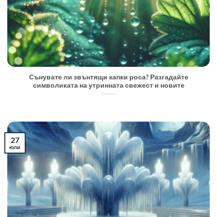
Сънувате ли звънтящи капки роса? Разгадайте
символиката на утринната свежест и новите
27
юли