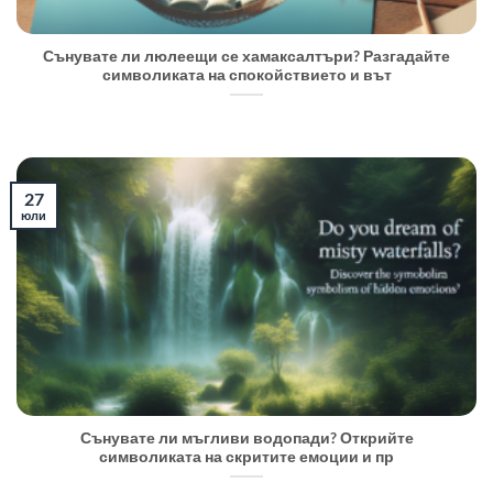
Сънувате ли люлеещи се хамаксалтъри? Разгадайте
символиката на спокойствието и вът
27
юли
Сънувате ли мъгливи водопади? Открийте
символиката на скритите емоции и пр