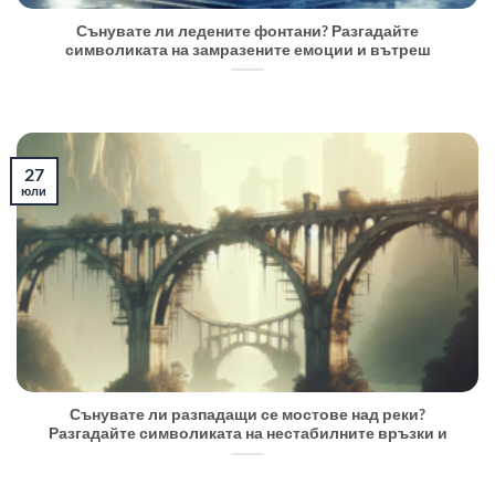
Сънувате ли ледените фонтани? Разгадайте
символиката на замразените емоции и вътреш
27
юли
Сънувате ли разпадащи се мостове над реки?
Разгадайте символиката на нестабилните връзки и