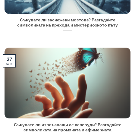
Сънувате ли заснежени мостове? Разгадайте
символиката на прехода и мистериозното пъту
27
юли
Сънувате ли изплъзващи се пеперуди? Разгадайте
символиката на промяната и ефимерната