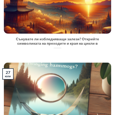
Сънувате ли избледняващи залези? Открийте
символиката на преходите и края на цикли в
27
юли