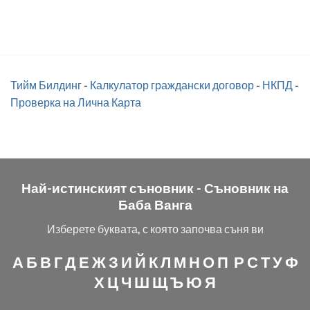
Тийм Билдинг
-
Калкулатор граждански договор
-
НКПД
-
Проверка на Лична Карта
Най-истинският съновник -
Съновник на
Баба Ванга
Изберете буквата, с която започва съня ви
А
Б
В
Г
Д
Е
Ж
З
И
Й
К
Л
М
Н
О
П
Р
С
Т
У
Ф
Х
Ц
Ч
Ш
Щ
Ъ
Ю
Я