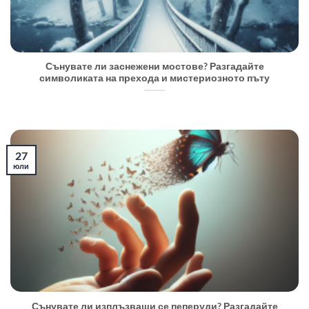
Сънувате ли заснежени мостове? Разгадайте
символиката на прехода и мистериозното пъту
27
юли
Сънувате ли изплъзващи се пеперуди? Разгадайте