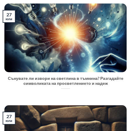
27
юли
Сънувате ли извори на светлина в тъмнина? Разгадайте
символиката на просветлението и надеж
27
юли