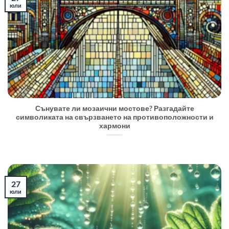
юли
Сънувате ли мозаични мостове? Разгадайте
символиката на свързването на противоположности и
хармони
27
юли