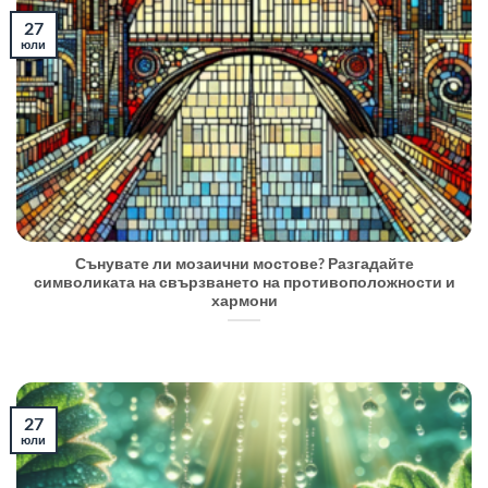
27
юли
Сънувате ли мозаични мостове? Разгадайте
символиката на свързването на противоположности и
хармони
27
юли