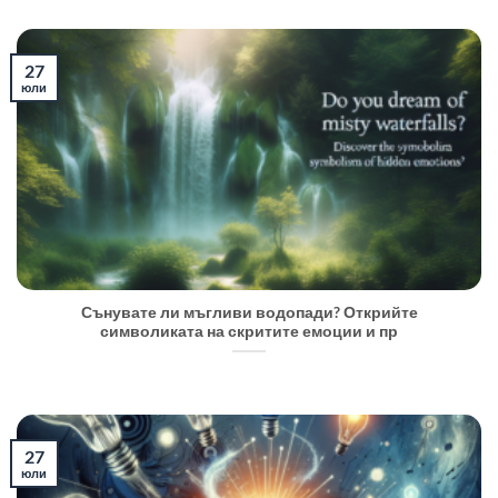
27
юли
Сънувате ли мъгливи водопади? Открийте
символиката на скритите емоции и пр
27
юли