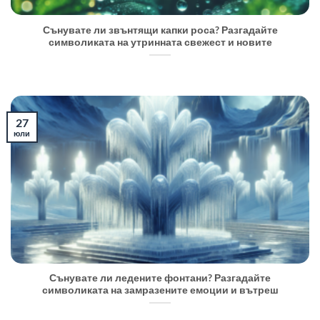
Сънувате ли звънтящи капки роса? Разгадайте
символиката на утринната свежест и новите
27
юли
Сънувате ли ледените фонтани? Разгадайте
символиката на замразените емоции и вътреш