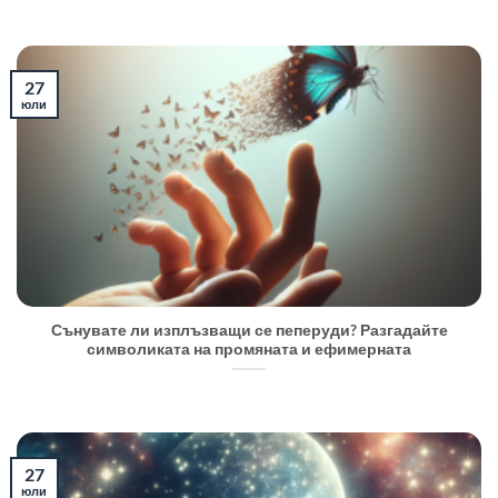
27
юли
Сънувате ли изплъзващи се пеперуди? Разгадайте
символиката на промяната и ефимерната
27
юли