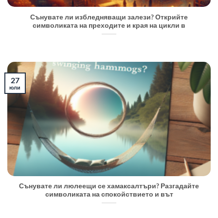
Сънувате ли избледняващи залези? Открийте
символиката на преходите и края на цикли в
27
юли
Сънувате ли люлеещи се хамаксалтъри? Разгадайте
символиката на спокойствието и вът