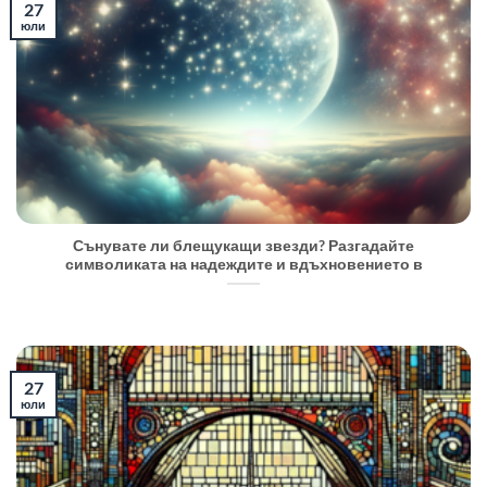
27
юли
Сънувате ли блещукащи звезди? Разгадайте
символиката на надеждите и вдъхновението в
27
юли