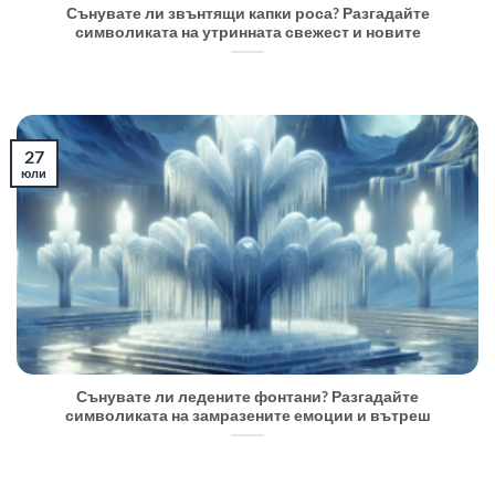
Сънувате ли звънтящи капки роса? Разгадайте
символиката на утринната свежест и новите
27
юли
Сънувате ли ледените фонтани? Разгадайте
символиката на замразените емоции и вътреш