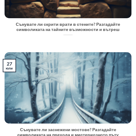
Сънувате ли скрити врати в стените? Разгадайте
символиката на тайните възможности и вътреш
27
юли
Сънувате ли заснежени мостове? Разгадайте
символиката на прехода и мистериозното пъту