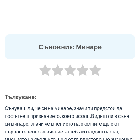
Съновник: Минаре
Tълкуване:
Сънуваш ли, че си на минаре, значи ти предстои да
постигнеш признанието, което искаш.Видиш ли в съня
си минаре, значи че мнението на околните ще е от
първостепенно значение за теб.ако видиш насън,
мнението на околните ще е от първостепенно значение