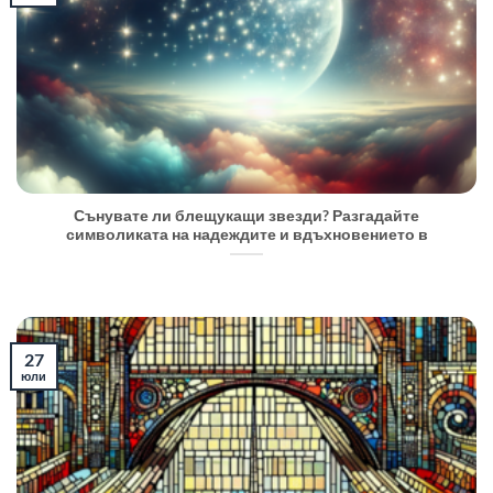
Сънувате ли блещукащи звезди? Разгадайте
символиката на надеждите и вдъхновението в
27
юли