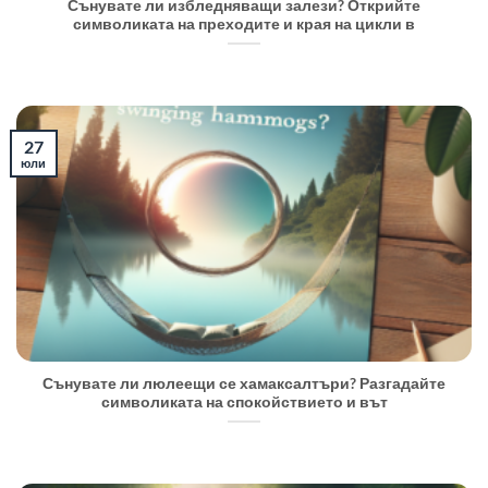
Сънувате ли избледняващи залези? Открийте
символиката на преходите и края на цикли в
27
юли
Сънувате ли люлеещи се хамаксалтъри? Разгадайте
символиката на спокойствието и вът