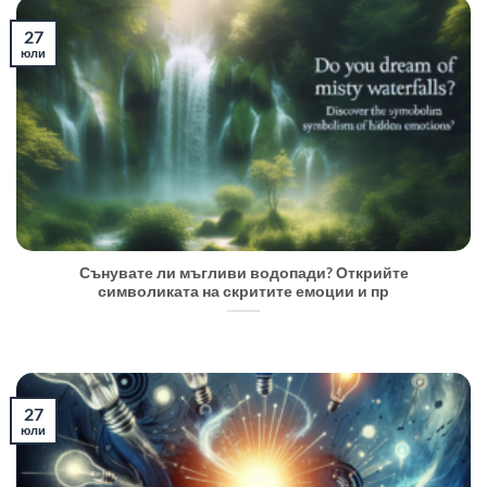
27
юли
Сънувате ли мъгливи водопади? Открийте
символиката на скритите емоции и пр
27
юли