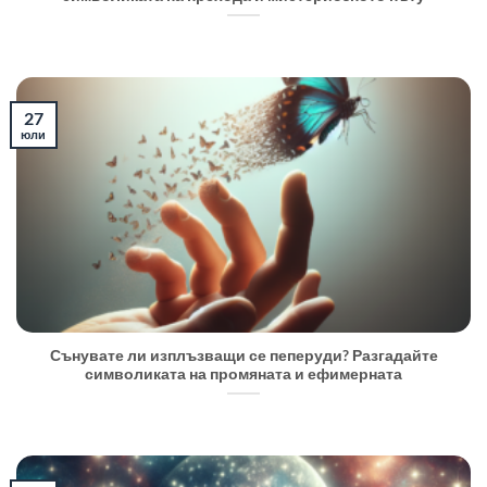
27
юли
Сънувате ли изплъзващи се пеперуди? Разгадайте
символиката на промяната и ефимерната