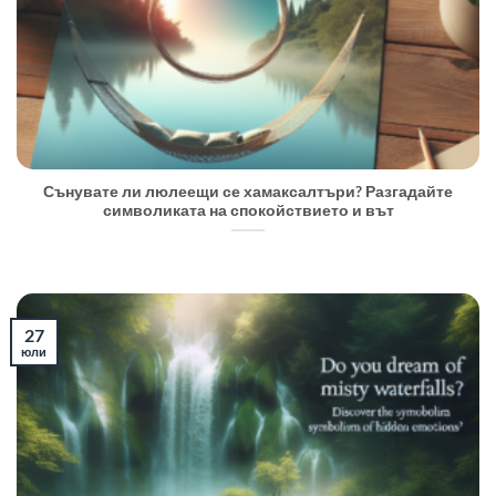
Сънувате ли люлеещи се хамаксалтъри? Разгадайте
символиката на спокойствието и вът
27
юли