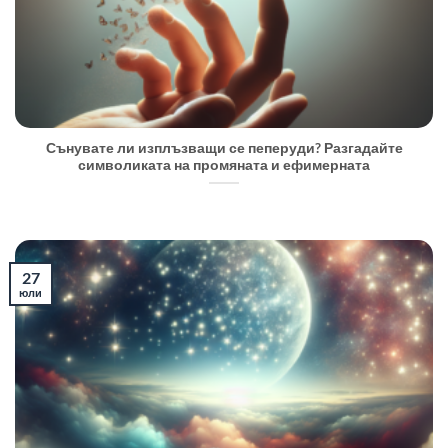
Сънувате ли изплъзващи се пеперуди? Разгадайте
символиката на промяната и ефимерната
27
юли