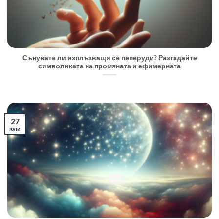
Сънувате ли изплъзващи се пеперуди? Разгадайте
символиката на промяната и ефимерната
27
юли