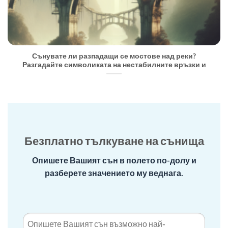
Сънувате ли разпадащи се мостове над реки?
Разгадайте символиката на нестабилните връзки и
Безплатно тълкуване на сънища
Опишете Вашият сън в полето по-долу и
разберете значението му веднага.