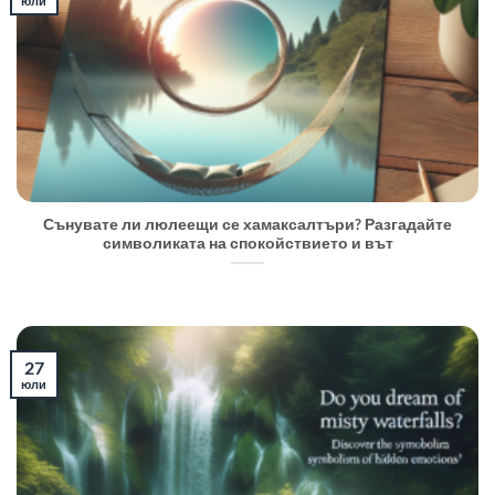
юли
Сънувате ли люлеещи се хамаксалтъри? Разгадайте
символиката на спокойствието и вът
27
юли