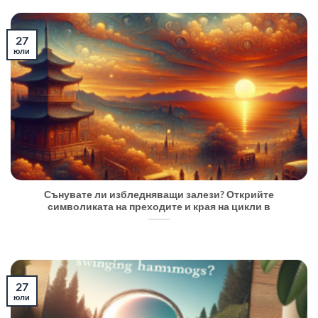
27
юли
Сънувате ли избледняващи залези? Открийте
символиката на преходите и края на цикли в
27
юли