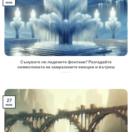
юли
Сънувате ли ледените фонтани? Разгадайте
символиката на замразените емоции и вътреш
27
юли