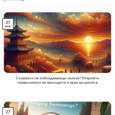
27
юли
Сънувате ли избледняващи залези? Открийте
символиката на преходите и края на цикли в
27