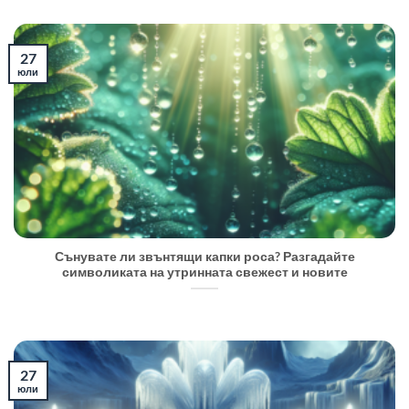
27
юли
Сънувате ли звънтящи капки роса? Разгадайте
символиката на утринната свежест и новите
27
юли