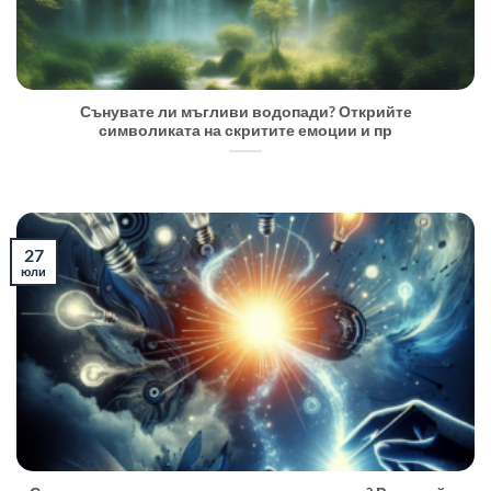
Сънувате ли мъгливи водопади? Открийте
символиката на скритите емоции и пр
27
юли