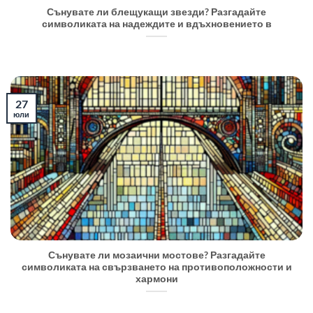
Сънувате ли блещукащи звезди? Разгадайте
символиката на надеждите и вдъхновението в
27
юли
Сънувате ли мозаични мостове? Разгадайте
символиката на свързването на противоположности и
хармони