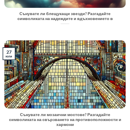
Сънувате ли блещукащи звезди? Разгадайте
символиката на надеждите и вдъхновението в
27
юли
Сънувате ли мозаични мостове? Разгадайте
символиката на свързването на противоположности и
хармони