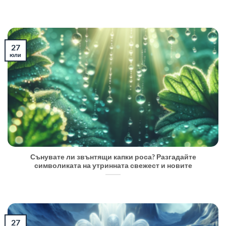
27
юли
Сънувате ли звънтящи капки роса? Разгадайте
символиката на утринната свежест и новите
27