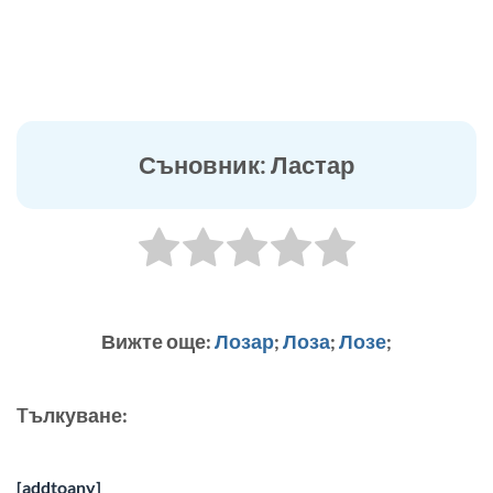
Съновник: Ластар
Вижте още:
Лозар
;
Лоза
;
Лозе
;
Tълкуване:
[addtoany]