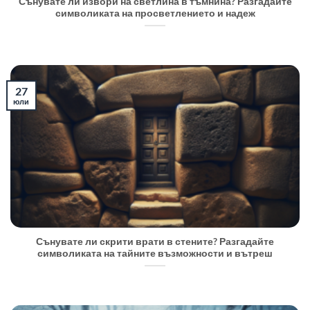
Сънувате ли извори на светлина в тъмнина? Разгадайте
символиката на просветлението и надеж
27
юли
Сънувате ли скрити врати в стените? Разгадайте
символиката на тайните възможности и вътреш