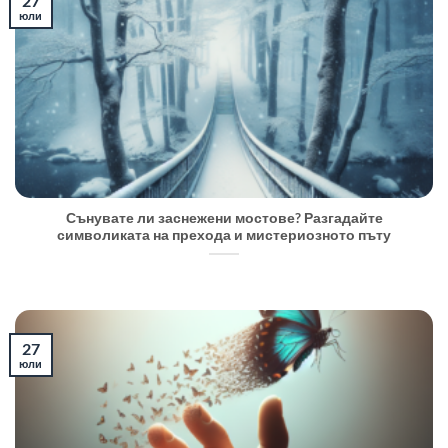
27
юли
Сънувате ли заснежени мостове? Разгадайте
символиката на прехода и мистериозното пъту
27
юли