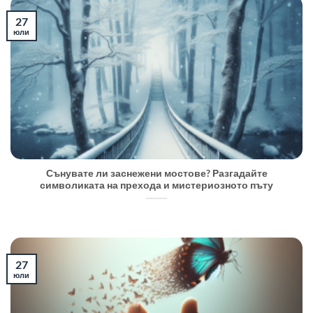
27
юли
Сънувате ли заснежени мостове? Разгадайте
символиката на прехода и мистериозното пъту
27
юли