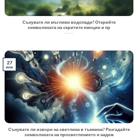
Сънувате ли мъгливи водопади? Открийте
символиката на скритите емоции и пр
27
юли
Сънувате ли извори на светлина в тъмнина? Разгадайте
символиката на просветлението и надеж