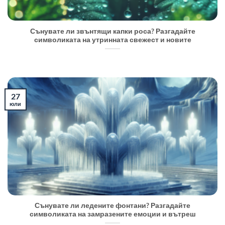
Сънувате ли звънтящи капки роса? Разгадайте
символиката на утринната свежест и новите
27
юли
Сънувате ли ледените фонтани? Разгадайте
символиката на замразените емоции и вътреш