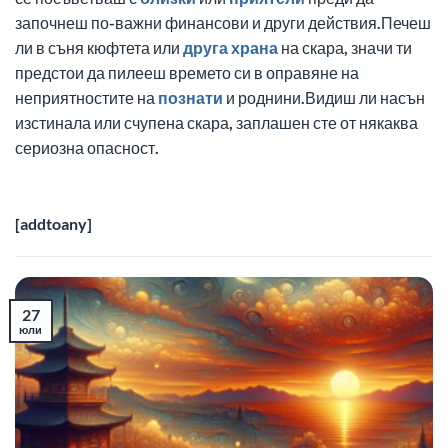
започнеш по-важни финансови и други действия.Печеш
ли в съня кюфтета или
друга
храна
на скара, значи ти
предстои да пилееш времето си в оправяне на
неприятностите на
познати
и роднини.Видиш ли насън
изстинала или счупена скара, заплашен сте от някаква
сериозна опасност.
[addtoany]
27
юли