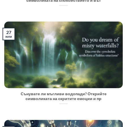
символиката на спокойствието и вът
27
юли
Сънувате ли мъгливи водопади? Открийте
символиката на скритите емоции и пр