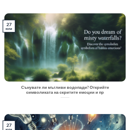
27
юли
Сънувате ли мъгливи водопади? Открийте
символиката на скритите емоции и пр
27
юли