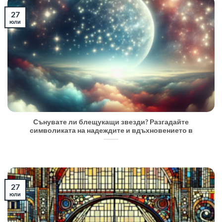
27
юли
Сънувате ли блещукащи звезди? Разгадайте
символиката на надеждите и вдъхновението в
27
юли