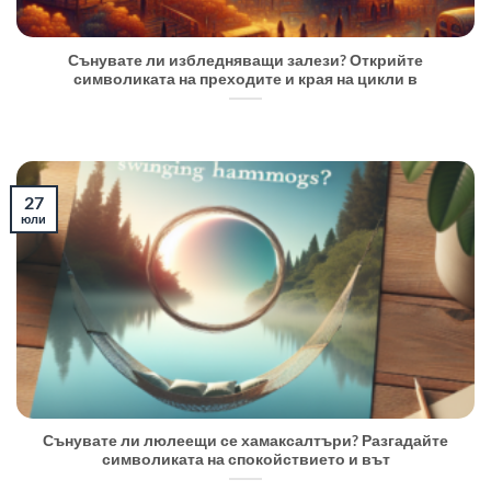
Сънувате ли избледняващи залези? Открийте
символиката на преходите и края на цикли в
27
юли
Сънувате ли люлеещи се хамаксалтъри? Разгадайте
символиката на спокойствието и вът