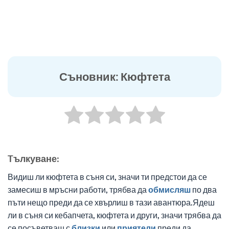
Съновник: Кюфтета
Tълкуване:
Видиш ли кюфтета в съня си, значи ти предстои да се
замесиш в мръсни работи, трябва да
обмисляш
по два
пъти нещо преди да се хвърлиш в тази авантюра.Ядеш
ли в съня си кебапчета, кюфтета и други, значи трябва да
се посъветваш с
близки
или
приятели
преди да