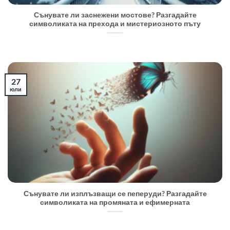
Сънувате ли заснежени мостове? Разгадайте
символиката на прехода и мистериозното пъту
27
юли
Сънувате ли изплъзващи се пеперуди? Разгадайте
символиката на промяната и ефимерната