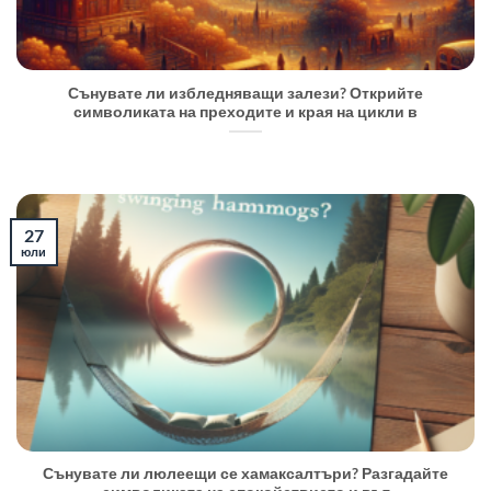
Сънувате ли избледняващи залези? Открийте
символиката на преходите и края на цикли в
27
юли
Сънувате ли люлеещи се хамаксалтъри? Разгадайте