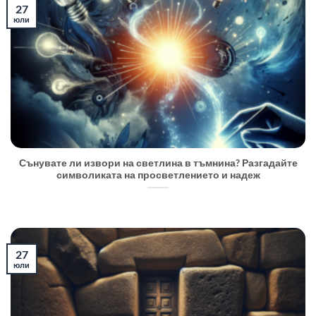
27
юли
Сънувате ли извори на светлина в тъмнина? Разгадайте
символиката на просветлението и надеж
27
юли