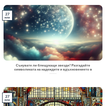
27
юли
Сънувате ли блещукащи звезди? Разгадайте
символиката на надеждите и вдъхновението в
27
юли