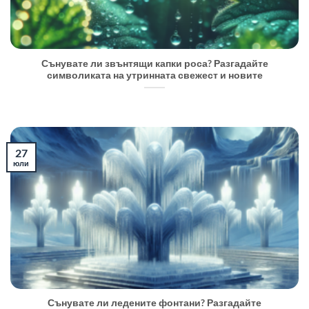
Сънувате ли звънтящи капки роса? Разгадайте
символиката на утринната свежест и новите
27
юли
Сънувате ли ледените фонтани? Разгадайте