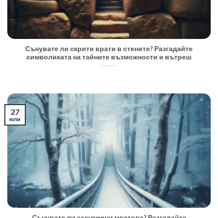
Сънувате ли скрити врати в стените? Разгадайте
символиката на тайните възможности и вътреш
27
юли
Сънувате ли заснежени мостове? Разгадайте