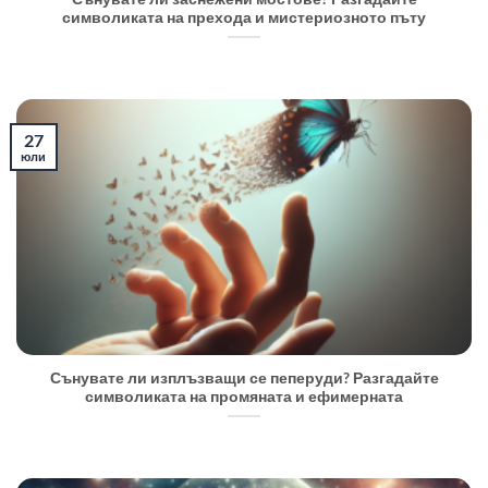
символиката на прехода и мистериозното пъту
27
юли
Сънувате ли изплъзващи се пеперуди? Разгадайте
символиката на промяната и ефимерната