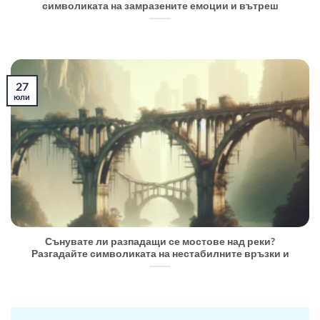
символиката на замразените емоции и вътреш
27
юли
Сънувате ли разпадащи се мостове над реки?
Разгадайте символиката на нестабилните връзки и