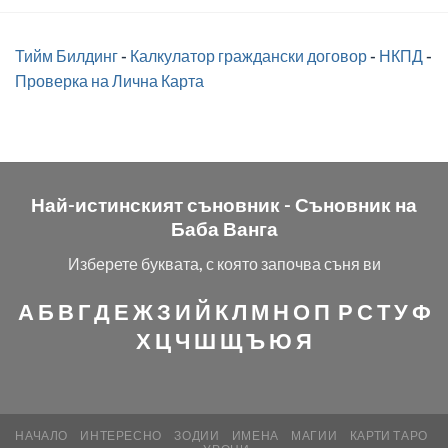
Тийм Билдинг
-
Калкулатор граждански договор
-
НКПД
-
Проверка на Лична Карта
Най-истинският съновник -
Съновник на
Баба Ванга
Изберете буквата, с която започва съня ви
А
Б
В
Г
Д
Е
Ж
З
И
Й
К
Л
М
Н
О
П
Р
С
Т
У
Ф
Х
Ц
Ч
Ш
Щ
Ъ
Ю
Я
НАЧАЛО
ИНТЕРЕСНО
ЗОДИИ
ИМЕНА
МАГИИ
КАРТИ ТАРО