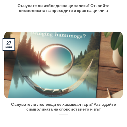
Сънувате ли избледняващи залези? Открийте
символиката на преходите и края на цикли в
27
юли
Сънувате ли люлеещи се хамаксалтъри? Разгадайте
символиката на спокойствието и вът