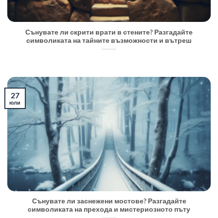
Сънувате ли скрити врати в стените? Разгадайте
символиката на тайните възможности и вътреш
27
юли
Сънувате ли заснежени мостове? Разгадайте
символиката на прехода и мистериозното пъту