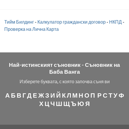
Тийм Билдинг
-
Калкулатор граждански договор
-
НКПД
-
Проверка на Лична Карта
Най-истинският съновник -
Съновник на
Баба Ванга
Изберете буквата, с която започва съня ви
А
Б
В
Г
Д
Е
Ж
З
И
Й
К
Л
М
Н
О
П
Р
С
Т
У
Ф
Х
Ц
Ч
Ш
Щ
Ъ
Ю
Я