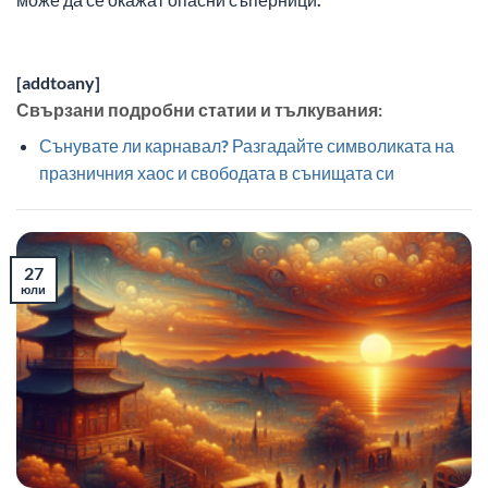
[addtoany]
Свързани подробни статии и тълкувания:
Сънувате ли карнавал? Разгадайте символиката на
празничния хаос и свободата в сънищата си
27
юли