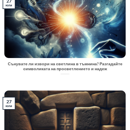
27
юли
Сънувате ли извори на светлина в тъмнина? Разгадайте
символиката на просветлението и надеж
27
юли