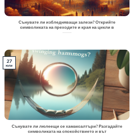
Сънувате ли избледняващи залези? Открийте
символиката на преходите и края на цикли в
27
юли
Сънувате ли люлеещи се хамаксалтъри? Разгадайте
символиката на спокойствието и вът