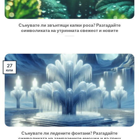
Сънувате ли звънтящи капки роса? Разгадайте
символиката на утринната свежест и новите
27
юли
Сънувате ли ледените фонтани? Разгадайте
символиката на замразените емоции и вътреш