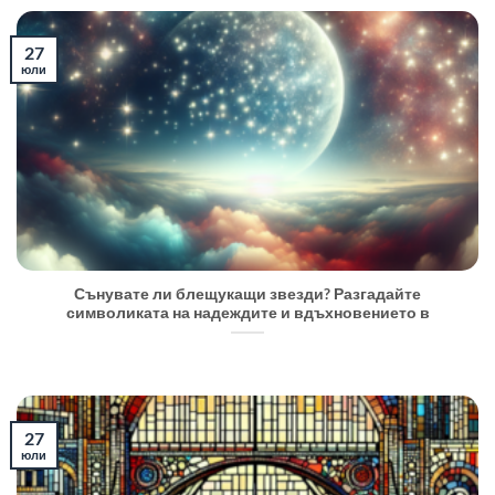
27
юли
Сънувате ли блещукащи звезди? Разгадайте
символиката на надеждите и вдъхновението в
27
юли