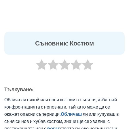
Съновник: Костюм
Tълкуване:
Облича ли някой или носи костюм в съня ти, избягвай
конфронтацията с непознати, тъй като може да се
окажат опасни съперници.
Обличаш
ли или купуваш в
съня си нов и хубав костюм, значи ще се хвалиш с
постиженията или с
богат
ствата си.Ако носиш насън