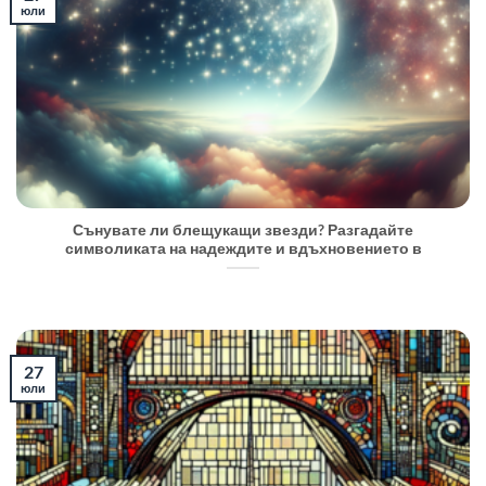
юли
Сънувате ли блещукащи звезди? Разгадайте
символиката на надеждите и вдъхновението в
27
юли