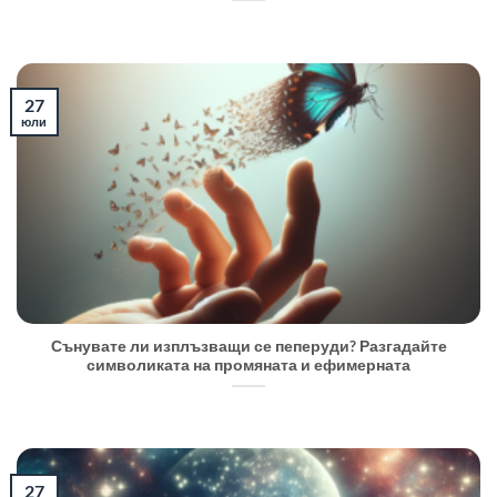
27
юли
Сънувате ли изплъзващи се пеперуди? Разгадайте
символиката на промяната и ефимерната
27