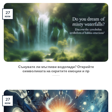
27
юли
Сънувате ли мъгливи водопади? Открийте
символиката на скритите емоции и пр
27
юли