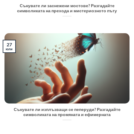
Сънувате ли заснежени мостове? Разгадайте
символиката на прехода и мистериозното пъту
27
юли
Сънувате ли изплъзващи се пеперуди? Разгадайте
символиката на промяната и ефимерната