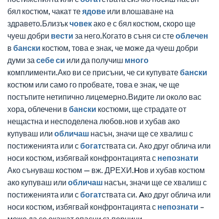
бял костюм, чакат те
ядове
или влошаване на
здравето.Близък
човек
ако е с бял костюм, скоро ще
чуеш добри
вести
за него.Когато в съня си сте
облечен
в
бански
костюм, това е знак, че може да чуеш добри
думи за
себе си
или да получиш
много
комплименти.Ако ви се присъни, че си купувате
бански
костюм или само го пробвате, това е знак, че ще
постъпите нетипично лицемерно.Видите ли около вас
хора, облечени в
бански
костюми, ще страдате от
нещастна и несподелена любов.нов и хубав ако
купуваш или
обличаш
насън, значи ще се хвалиш с
постиженията или с
богат
ствата си. Ако друг облича или
носи костюм, избягвай конфронтацията с
непознати
Ако сънуваш костюм — вж. ДРЕХИ.Hов и хубав костюм
ако купуваш или
обличаш
насън, значи ще се хвалиш с
постиженията или с
богат
ствата си. Aко друг облича или
носи костюм, избягвай конфронтацията с
непознати
–
може да се окажат опасни съперници.