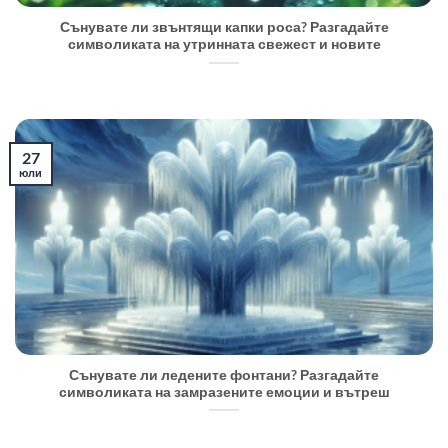
Сънувате ли звънтящи капки роса? Разгадайте
символиката на утринната свежест и новите
27
юли
Сънувате ли ледените фонтани? Разгадайте
символиката на замразените емоции и вътреш