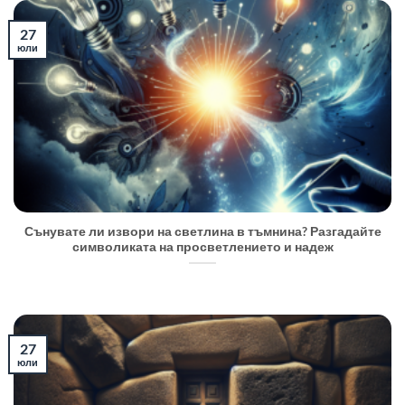
27
юли
Сънувате ли извори на светлина в тъмнина? Разгадайте
символиката на просветлението и надеж
27
юли