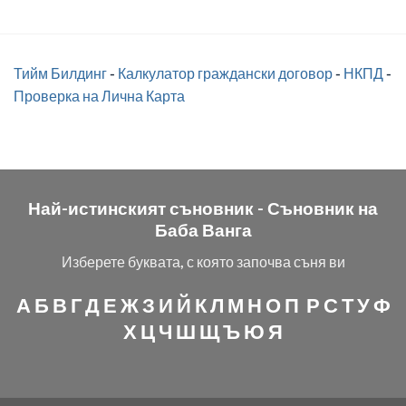
Тийм Билдинг
-
Калкулатор граждански договор
-
НКПД
-
Проверка на Лична Карта
Най-истинският съновник -
Съновник на
Баба Ванга
Изберете буквата, с която започва съня ви
А
Б
В
Г
Д
Е
Ж
З
И
Й
К
Л
М
Н
О
П
Р
С
Т
У
Ф
Х
Ц
Ч
Ш
Щ
Ъ
Ю
Я