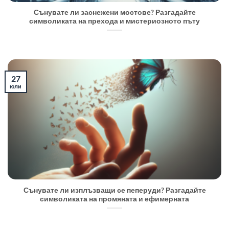
Сънувате ли заснежени мостове? Разгадайте
символиката на прехода и мистериозното пъту
27
юли
Сънувате ли изплъзващи се пеперуди? Разгадайте
символиката на промяната и ефимерната