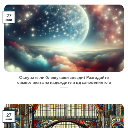
27
юли
Сънувате ли блещукащи звезди? Разгадайте
символиката на надеждите и вдъхновението в
27
юли