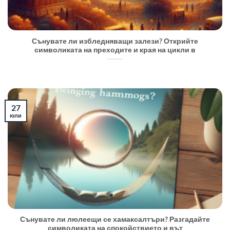
Сънувате ли избледняващи залези? Открийте
символиката на преходите и края на цикли в
27
юли
Сънувате ли люлеещи се хамаксалтъри? Разгадайте
символиката на спокойствието и вът