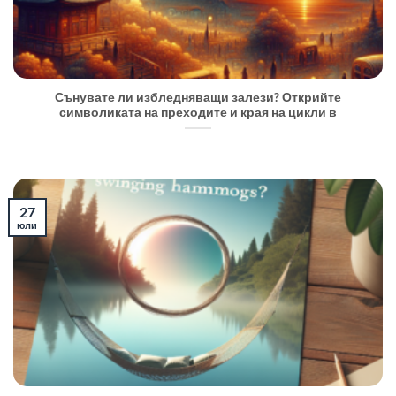
Сънувате ли избледняващи залези? Открийте
символиката на преходите и края на цикли в
27
юли