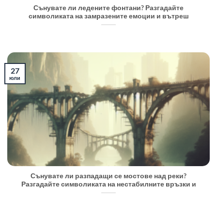
Сънувате ли ледените фонтани? Разгадайте
символиката на замразените емоции и вътреш
27
юли
Сънувате ли разпадащи се мостове над реки?
Разгадайте символиката на нестабилните връзки и