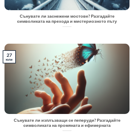
Сънувате ли заснежени мостове? Разгадайте
символиката на прехода и мистериозното пъту
27
юли
Сънувате ли изплъзващи се пеперуди? Разгадайте
символиката на промяната и ефимерната