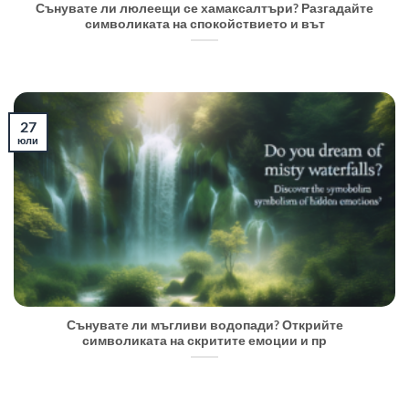
Сънувате ли люлеещи се хамаксалтъри? Разгадайте
символиката на спокойствието и вът
27
юли
Сънувате ли мъгливи водопади? Открийте
символиката на скритите емоции и пр