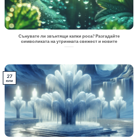
Сънувате ли звънтящи капки роса? Разгадайте
символиката на утринната свежест и новите
27
юли