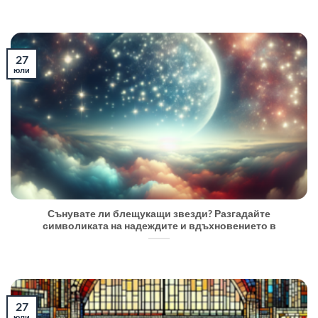
27
юли
Сънувате ли блещукащи звезди? Разгадайте
символиката на надеждите и вдъхновението в
27
юли