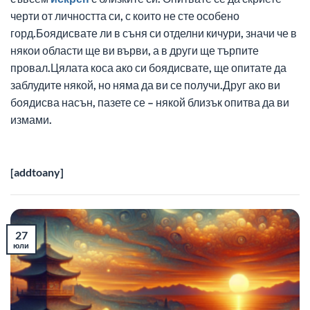
черти от личността си, с които не сте особено
горд.Боядисвате ли в съня си отделни кичури, значи че в
някои области ще ви върви, а в други ще търпите
провал.Цялата коса ако си боядисвате, ще опитате да
заблудите някой, но няма да ви се получи.Друг ако ви
боядисва насън, пазете се – някой близък опитва да ви
измами.
[addtoany]
27
юли