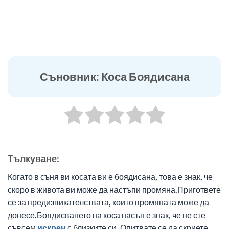
Съновник: Коса Боядисана
Tълкуване:
Когато в съня ви косата ви е боядисана, това е знак, че
скоро в живота ви може да настъпи промяна.Пригответе
се за предизвикателствата, които промяната може да
донесе.Боядисването на коса насън е знак, че не сте
съвсем
искрен
с близките си. Опитвате се да скриете