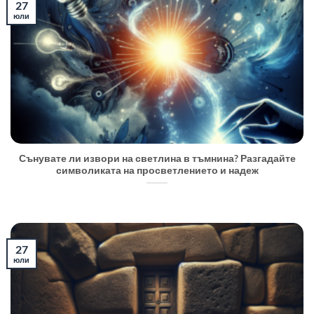
27
юли
Сънувате ли извори на светлина в тъмнина? Разгадайте
символиката на просветлението и надеж
27
юли