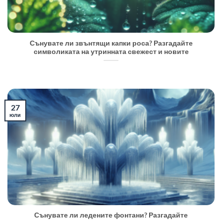
Сънувате ли звънтящи капки роса? Разгадайте
символиката на утринната свежест и новите
27
юли
Сънувате ли ледените фонтани? Разгадайте