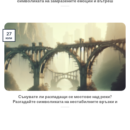
символиката на замразените емоции и вътреш
27
юли
Сънувате ли разпадащи се мостове над реки?
Разгадайте символиката на нестабилните връзки и