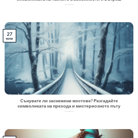
27
юли
Сънувате ли заснежени мостове? Разгадайте
символиката на прехода и мистериозното пъту