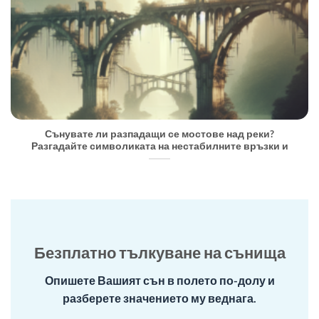
Сънувате ли разпадащи се мостове над реки?
Разгадайте символиката на нестабилните връзки и
Безплатно тълкуване на сънища
Опишете Вашият сън в полето по-долу и
разберете значението му веднага.