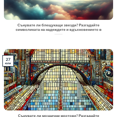
Сънувате ли блещукащи звезди? Разгадайте
символиката на надеждите и вдъхновението в
27
юли
Сънувате ли мозаични мостове? Разгадайте