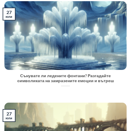
27
юли
Сънувате ли ледените фонтани? Разгадайте
символиката на замразените емоции и вътреш
27
юли