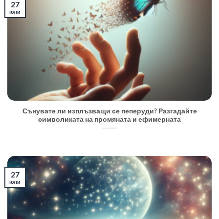
27
юли
Сънувате ли изплъзващи се пеперуди? Разгадайте
символиката на промяната и ефимерната
27
юли