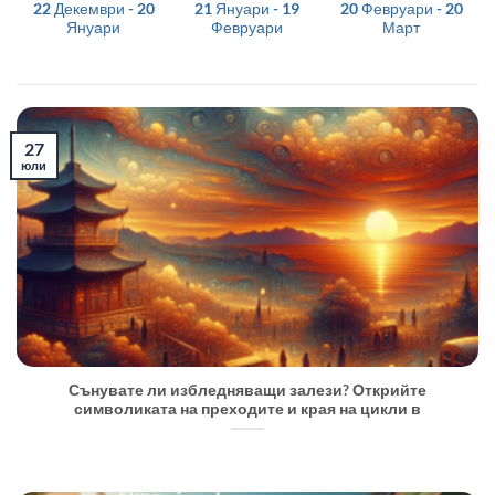
22 Декември - 20
21 Януари - 19
20 Февруари - 20
Януари
Февруари
Март
27
юли
Сънувате ли избледняващи залези? Открийте
символиката на преходите и края на цикли в