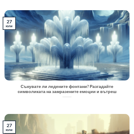
27
юли
Сънувате ли ледените фонтани? Разгадайте
символиката на замразените емоции и вътреш
27
юли