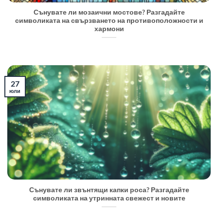
Сънувате ли мозаични мостове? Разгадайте
символиката на свързването на противоположности и
хармони
27
юли
Сънувате ли звънтящи капки роса? Разгадайте
символиката на утринната свежест и новите