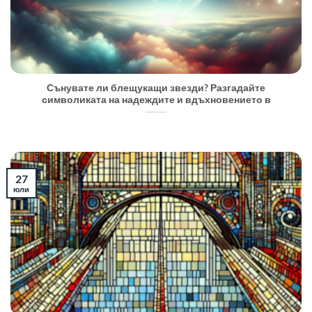
Сънувате ли блещукащи звезди? Разгадайте
символиката на надеждите и вдъхновението в
27
юли