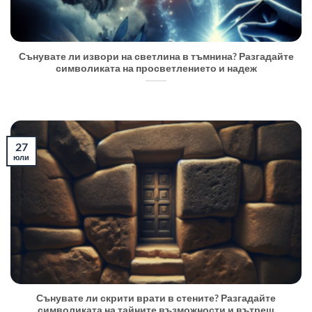
Сънувате ли извори на светлина в тъмнина? Разгадайте
символиката на просветлението и надеж
27
юли
Сънувате ли скрити врати в стените? Разгадайте
символиката на тайните възможности и вътреш