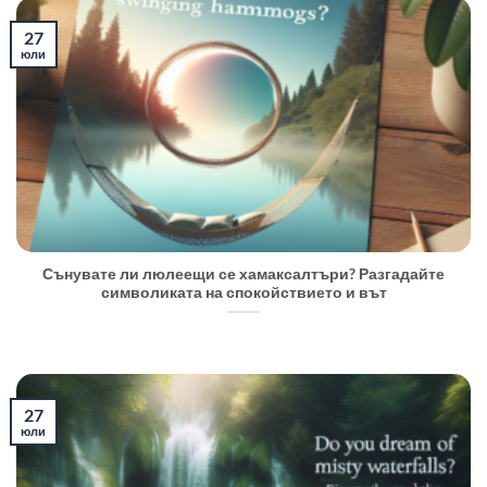
27
юли
Сънувате ли люлеещи се хамаксалтъри? Разгадайте
символиката на спокойствието и вът
27
юли