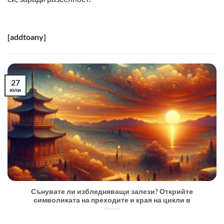
[addtoany]
27
юли
Сънувате ли избледняващи залези? Открийте
символиката на преходите и края на цикли в