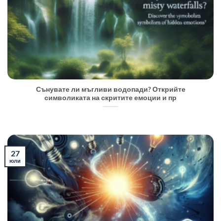
Сънувате ли мъгливи водопади? Открийте
символиката на скритите емоции и пр
27
юли