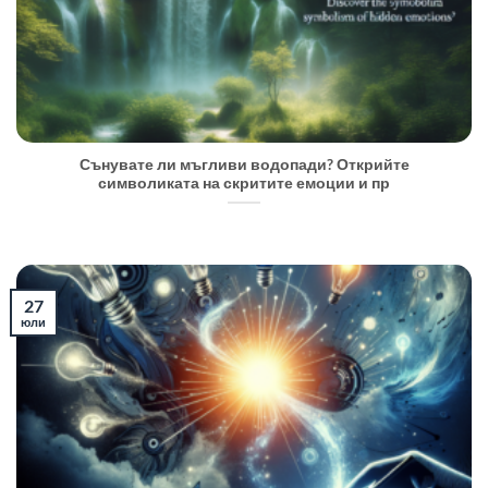
Сънувате ли мъгливи водопади? Открийте
символиката на скритите емоции и пр
27
юли