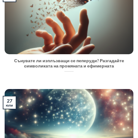
Сънувате ли изплъзващи се пеперуди? Разгадайте
символиката на промяната и ефимерната
27
юли