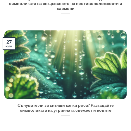
символиката на свързването на противоположности и
хармони
27
юли
Сънувате ли звънтящи капки роса? Разгадайте
символиката на утринната свежест и новите