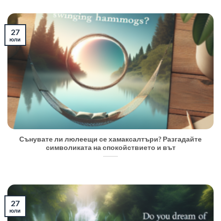
27
юли
Сънувате ли люлеещи се хамаксалтъри? Разгадайте
символиката на спокойствието и вът
27
юли