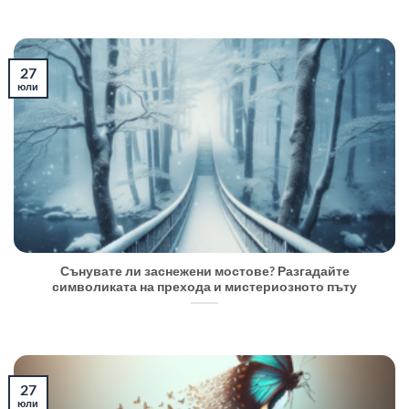
27
юли
Сънувате ли заснежени мостове? Разгадайте
символиката на прехода и мистериозното пъту
27
юли