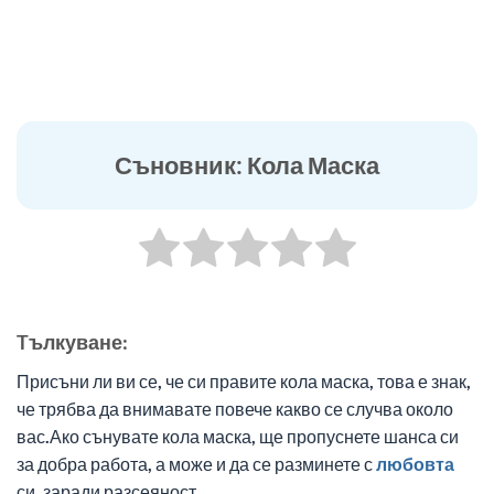
Съновник: Кола Маска
Tълкуване:
Присъни ли ви се, че си правите кола маска, това е знак,
че трябва да внимавате повече какво се случва около
вас.Ако сънувате кола маска, ще пропуснете шанса си
за добра работа, а може и да се разминете с
любовта
си, заради разсеяност.