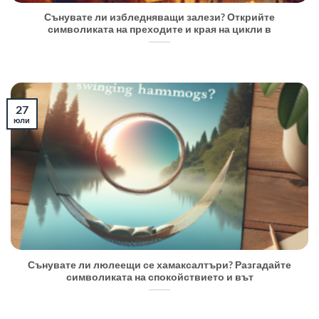
Сънувате ли избледняващи залези? Открийте
символиката на преходите и края на цикли в
27
юли
Сънувате ли люлеещи се хамаксалтъри? Разгадайте
символиката на спокойствието и вът