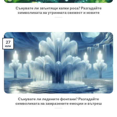
Сънувате ли звънтящи капки роса? Разгадайте
символиката на утринната свежест и новите
27
юли
Сънувате ли ледените фонтани? Разгадайте
символиката на замразените емоции и вътреш