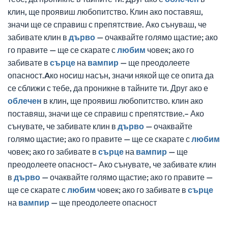
клин, ще проявиш любопитство. Клин ако поставяш,
значи ще се справиш с препятствие. Ако сънуваш, че
забивате клин в
дърво
— очаквайте голямо щастие; ако
го правите — ще се скарате с
любим
човек; ако го
забивате в
сърце
на
вампир
— ще преодолеете
опасност.Aко носиш насън, значи някой ще се опита да
се сближи с тебе, да проникне в тайните ти. Друг ако е
облечен
в клин, ще проявиш любопитство. клин ако
поставяш, значи ще се справиш с препятствие.– Ако
сънувате, че забивате клин в
дърво
— очаквайте
голямо щастие; ако го правите — ще се скарате с
любим
човек; ако го забивате в
сърце
на
вампир
— ще
преодолеете опасност– Ако сънувате, че забивате клин
в
дърво
— очаквайте голямо щастие; ако го правите —
ще се скарате с
любим
човек; ако го забивате в
сърце
на
вампир
— ще преодолеете опасност