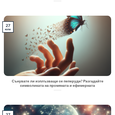
27
юли
Сънувате ли изплъзващи се пеперуди? Разгадайте
символиката на промяната и ефимерната
27