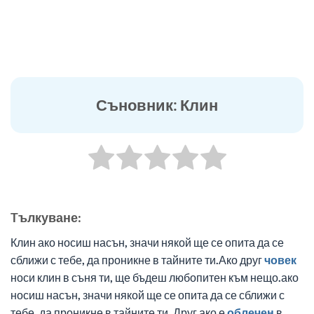
Съновник: Клин
Tълкуване:
Клин ако носиш насън, значи някой ще се опита да се
сближи с тебе, да проникне в тайните ти.Ако друг
човек
носи клин в съня ти, ще бъдеш любопитен към нещо.ако
носиш насън, значи някой ще се опита да се сближи с
тебе, да проникне в тайните ти. Друг ако е
облечен
в