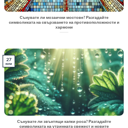
Сънувате ли мозаични мостове? Разгадайте
символиката на свързването на противоположности и
хармони
27
юли
Сънувате ли звънтящи капки роса? Разгадайте
символиката на утринната свежест и новите