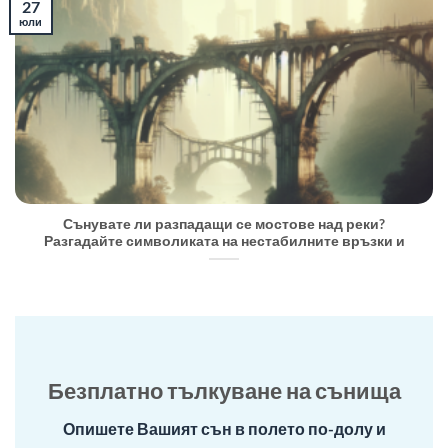
27
юли
Сънувате ли разпадащи се мостове над реки?
Разгадайте символиката на нестабилните връзки и
Безплатно тълкуване на сънища
Опишете Вашият сън в полето по-долу и