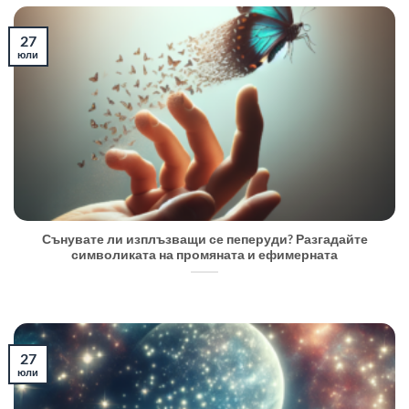
27
юли
Сънувате ли изплъзващи се пеперуди? Разгадайте
символиката на промяната и ефимерната
27
юли