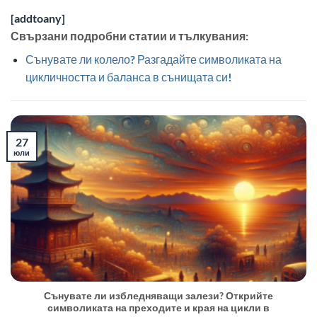
[addtoany]
Свързани подробни статии и тълкувания:
Сънувате ли колело? Разгадайте символиката на
цикличността и баланса в сънищата си!
27
юли
Сънувате ли избледняващи залези? Открийте
символиката на преходите и края на цикли в