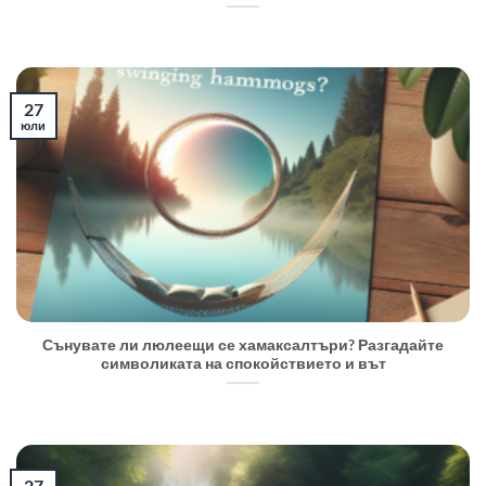
27
юли
Сънувате ли люлеещи се хамаксалтъри? Разгадайте
символиката на спокойствието и вът
27