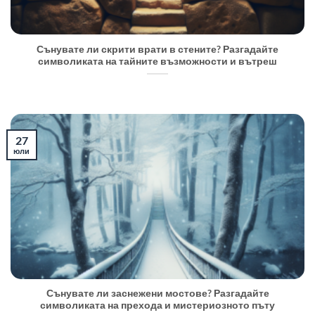
Сънувате ли скрити врати в стените? Разгадайте
символиката на тайните възможности и вътреш
27
юли
Сънувате ли заснежени мостове? Разгадайте
символиката на прехода и мистериозното пъту