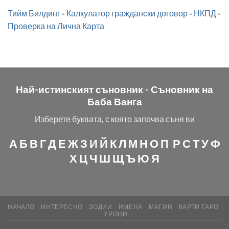
Тийм Билдинг
-
Калкулатор граждански договор
-
НКПД
-
Проверка на Лична Карта
Най-истинският съновник -
Съновник на
Баба Ванга
Изберете буквата, с която започва съня ви
А
Б
В
Г
Д
Е
Ж
З
И
Й
К
Л
М
Н
О
П
Р
С
Т
У
Ф
Х
Ц
Ч
Ш
Щ
Ъ
Ю
Я
НАЧАЛО
ИНТЕРЕСНО
ЗОДИИ
ИМЕНА
МАГИИ
КАРТИ ТАРО
УРОЦИ