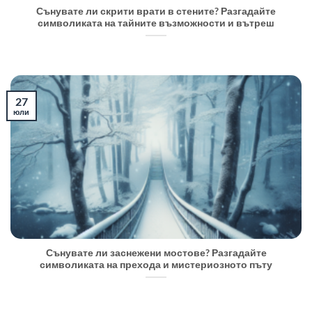
Сънувате ли скрити врати в стените? Разгадайте
символиката на тайните възможности и вътреш
27
юли
Сънувате ли заснежени мостове? Разгадайте
символиката на прехода и мистериозното пъту