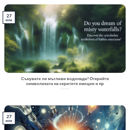
27
юли
Сънувате ли мъгливи водопади? Открийте
символиката на скритите емоции и пр
27
юли