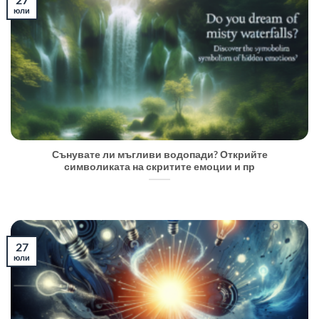
юли
Сънувате ли мъгливи водопади? Открийте
символиката на скритите емоции и пр
27
юли