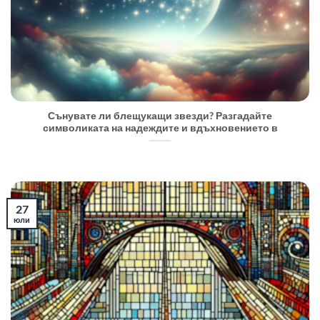
Сънувате ли блещукащи звезди? Разгадайте
символиката на надеждите и вдъхновението в
27
юли