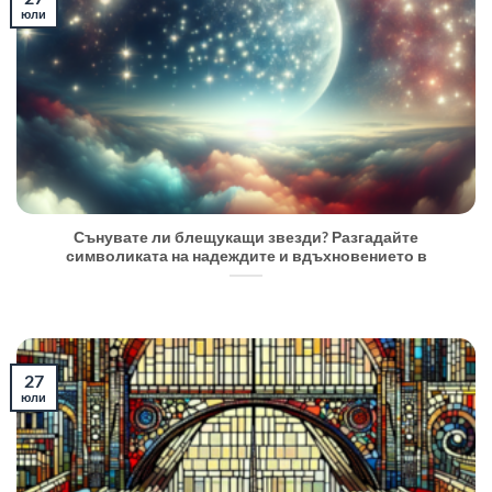
юли
Сънувате ли блещукащи звезди? Разгадайте
символиката на надеждите и вдъхновението в
27
юли