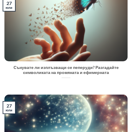
27
юли
Сънувате ли изплъзващи се пеперуди? Разгадайте
символиката на промяната и ефимерната
27
юли