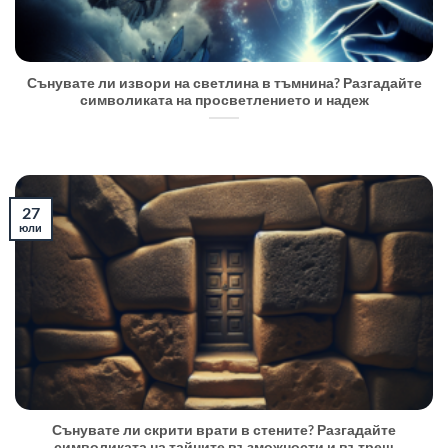
Сънувате ли извори на светлина в тъмнина? Разгадайте
символиката на просветлението и надеж
27
юли
Сънувате ли скрити врати в стените? Разгадайте
символиката на тайните възможности и вътреш