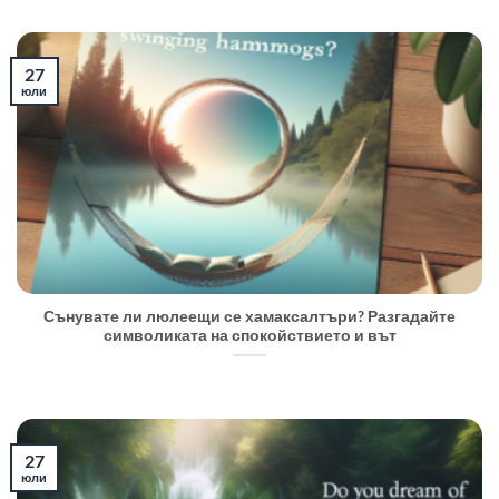
27
юли
Сънувате ли люлеещи се хамаксалтъри? Разгадайте
символиката на спокойствието и вът
27
юли