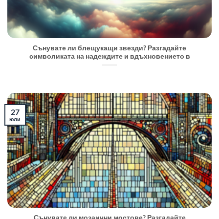
Сънувате ли блещукащи звезди? Разгадайте
символиката на надеждите и вдъхновението в
27
юли
Сънувате ли мозаични мостове? Разгадайте