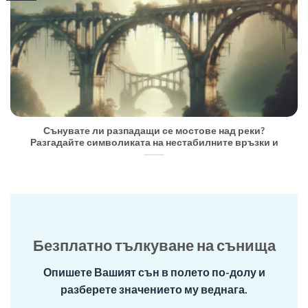
Сънувате ли разпадащи се мостове над реки?
Разгадайте символиката на нестабилните връзки и
Безплатно тълкуване на сънища
Опишете Вашият сън в полето по-долу и
разберете значението му веднага.