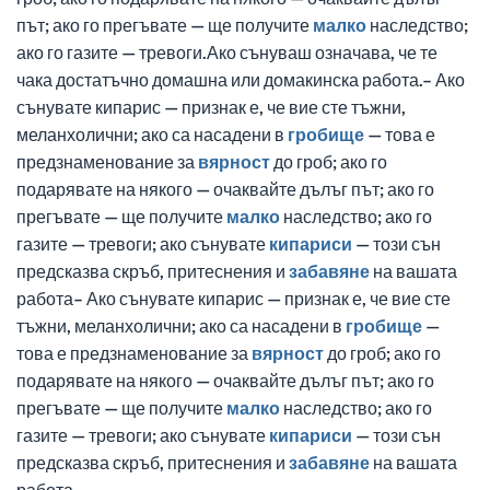
път; ако го прегъвате — ще получите
малко
наследство;
ако го газите — тревоги.Ако сънуваш означава, че те
чака достатъчно домашна или домакинска работа.– Ако
сънувате кипарис — признак е, че вие сте тъжни,
меланхолични; ако са насадени в
гробище
— това е
предзнаменование за
вярност
до гроб; ако го
подарявате на някого — очаквайте дълъг път; ако го
прегъвате — ще получите
малко
наследство; ако го
газите — тревоги; ако сънувате
кипариси
— този сън
предсказва скръб, притеснения и
забавяне
на вашата
работа– Ако сънувате кипарис — признак е, че вие сте
тъжни, меланхолични; ако са насадени в
гробище
—
това е предзнаменование за
вярност
до гроб; ако го
подарявате на някого — очаквайте дълъг път; ако го
прегъвате — ще получите
малко
наследство; ако го
газите — тревоги; ако сънувате
кипариси
— този сън
предсказва скръб, притеснения и
забавяне
на вашата
работа