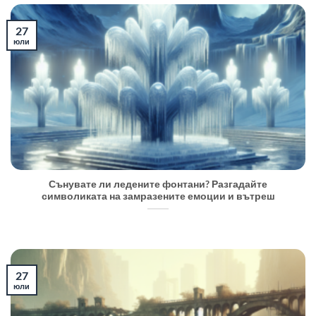
27
юли
Сънувате ли ледените фонтани? Разгадайте
символиката на замразените емоции и вътреш
27
юли