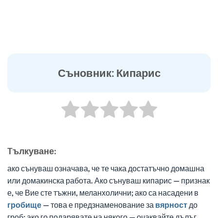
Съновник: Кипарис
Tълкуване:
ако сънуваш означава, че те чака достатъчно домашна
или домакинска работа. Ако сънуваш кипарис — признак
е, че Вие сте тъжни, меланхолични; ако са насадени в
гробище
— това е предзнаменование за
вярност
до
гроб; ако го подарявате на някого — очаквайте дълъг