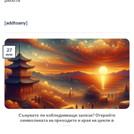
[addtoany]
27
юли
Сънувате ли избледняващи залези? Открийте
символиката на преходите и края на цикли в