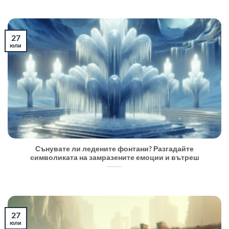
27
юли
Сънувате ли ледените фонтани? Разгадайте
символиката на замразените емоции и вътреш
27
юли