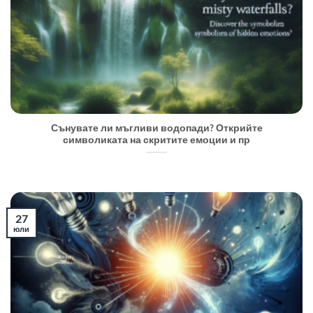
Сънувате ли мъгливи водопади? Открийте
символиката на скритите емоции и пр
27
юли