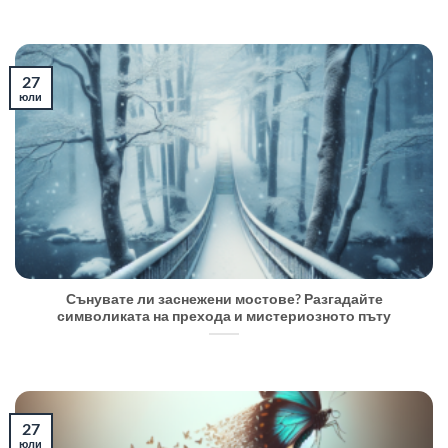
27
юли
Сънувате ли заснежени мостове? Разгадайте
символиката на прехода и мистериозното пъту
27
юли