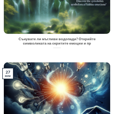
Сънувате ли мъгливи водопади? Открийте
символиката на скритите емоции и пр
27
юли