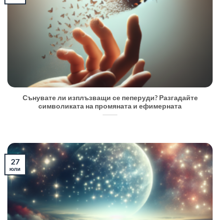
Сънувате ли изплъзващи се пеперуди? Разгадайте
символиката на промяната и ефимерната
27
юли