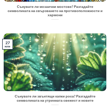
Сънувате ли мозаични мостове? Разгадайте
символиката на свързването на противоположности и
хармони
27
юли
Сънувате ли звънтящи капки роса? Разгадайте
символиката на утринната свежест и новите