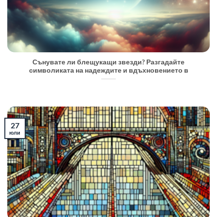
Сънувате ли блещукащи звезди? Разгадайте
символиката на надеждите и вдъхновението в
27
юли