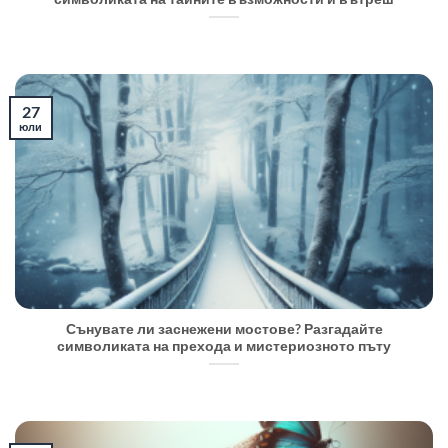
27
юли
Сънувате ли заснежени мостове? Разгадайте
символиката на прехода и мистериозното пъту