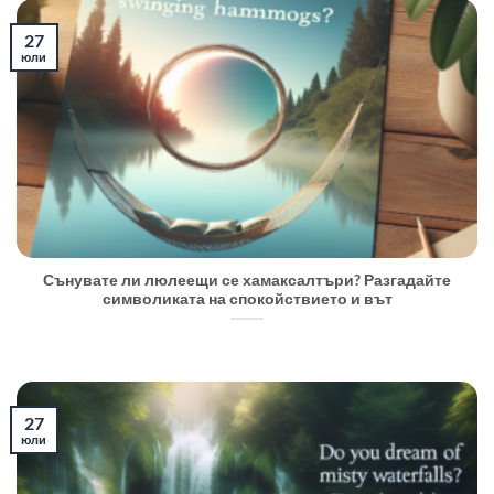
27
юли
Сънувате ли люлеещи се хамаксалтъри? Разгадайте
символиката на спокойствието и вът
27
юли