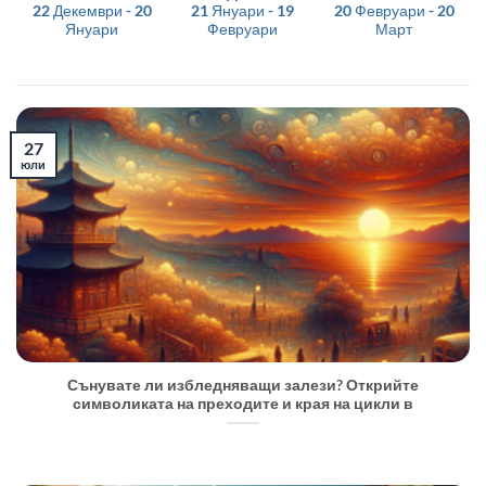
22 Декември - 20
21 Януари - 19
20 Февруари - 20
Януари
Февруари
Март
27
юли
Сънувате ли избледняващи залези? Открийте
символиката на преходите и края на цикли в