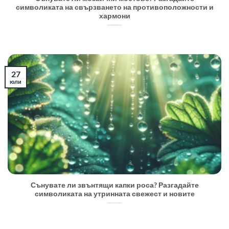
символиката на свързването на противоположности и
хармони
27
юли
Сънувате ли звънтящи капки роса? Разгадайте
символиката на утринната свежест и новите