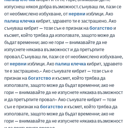
изпуснеш някоя добра възможност.сънуваш ли, пази се
от необмислено избухване, от
нервни
изблици. Ако
палиш
клечка
кибрит, здравето ти е застрашено. Ако
сънуваш кибрит — този сън е признак на
богатство
и
късмет, който трябва да използвате, защото може да
бъдат временни; ако не гори — внимавайте да не
изпуснете някаква възможност и да претърпите
провал.Сънуваш ли, пази се от необмислено избухване,
от
нервни
изблици. Ако
палиш
клечка
кибрит, здравето
ти е застрашено.– Ако сънувате кибрит — този сън е
признак на
богатство
и късмет, който трябва да
използвате, защото може да бъдат временни; ако не
гори — внимавайте да не изпуснете някаква възможност
и да претърпите провал– Ако сънувате кибрит — този
сън е признак на
богатство
и късмет, който трябва да
използвате, защото може да бъдат временни; ако не
гори — внимавайте да не изпуснете някаква възможност
и да претърпите провал