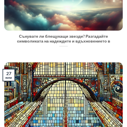
Сънувате ли блещукащи звезди? Разгадайте
символиката на надеждите и вдъхновението в
27
юли