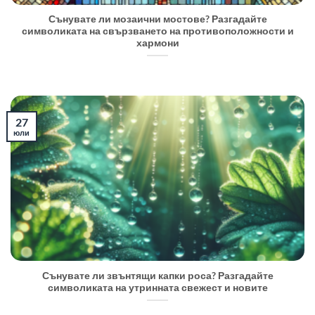
Сънувате ли мозаични мостове? Разгадайте
символиката на свързването на противоположности и
хармони
27
юли
Сънувате ли звънтящи капки роса? Разгадайте
символиката на утринната свежест и новите