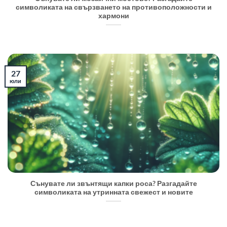
символиката на свързването на противоположности и
хармони
27
юли
Сънувате ли звънтящи капки роса? Разгадайте
символиката на утринната свежест и новите