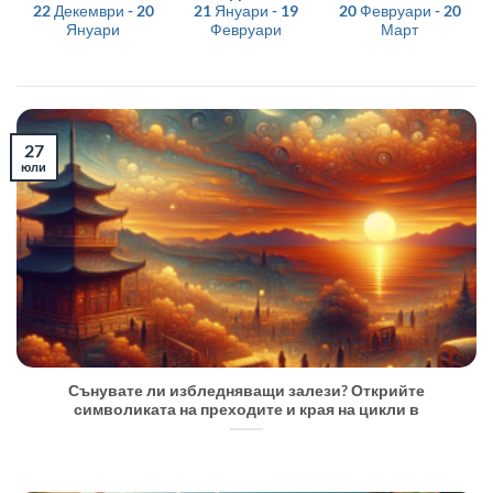
22 Декември - 20
21 Януари - 19
20 Февруари - 20
Януари
Февруари
Март
27
юли
Сънувате ли избледняващи залези? Открийте
символиката на преходите и края на цикли в