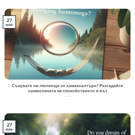
27
юли
Сънувате ли люлеещи се хамаксалтъри? Разгадайте
символиката на спокойствието и вът
27
юли