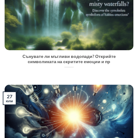
Сънувате ли мъгливи водопади? Открийте
символиката на скритите емоции и пр
27
юли