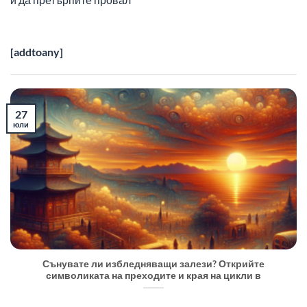
[addtoany]
27
юли
Сънувате ли избледняващи залези? Открийте
символиката на преходите и края на цикли в