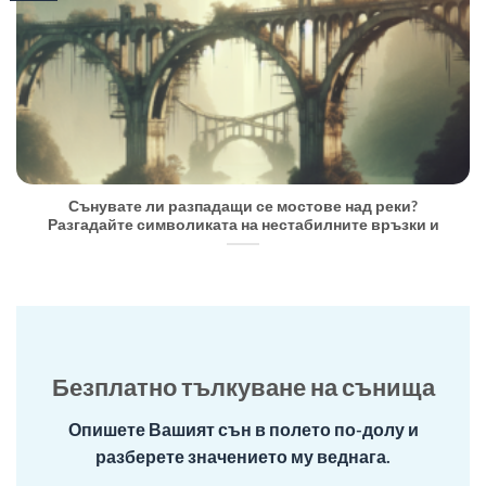
Сънувате ли разпадащи се мостове над реки?
Разгадайте символиката на нестабилните връзки и
Безплатно тълкуване на сънища
Опишете Вашият сън в полето по-долу и
разберете значението му веднага.