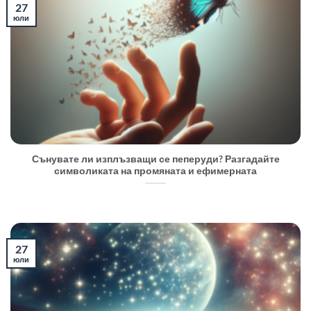
27
юли
Сънувате ли изплъзващи се пеперуди? Разгадайте
символиката на промяната и ефимерната
27
юли