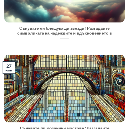
Сънувате ли блещукащи звезди? Разгадайте
символиката на надеждите и вдъхновението в
27
юли
Сънувате ли мозаични мостове? Разгадайте