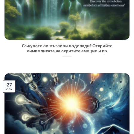
Сънувате ли мъгливи водопади? Открийте
символиката на скритите емоции и пр
27
юли