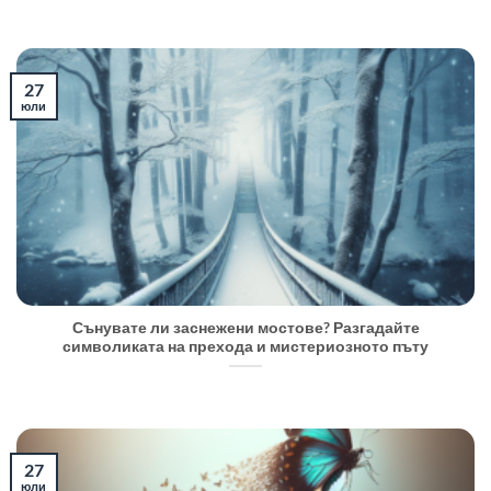
27
юли
Сънувате ли заснежени мостове? Разгадайте
символиката на прехода и мистериозното пъту
27
юли