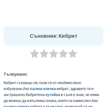
Съновник: Кибрит
Tълкуване:
Кибрит сънуваш ли, пази се от необмислено
избухване.Ако
палиш
клечка
кибрит, здравето ти е
застрашено.Кибритена
кутийка
в съня е знак, че няма
да можеш да изпълниш онова, което си намислил.Ако
палиш
клечка
кибрит и тя не гори, внимавай да не