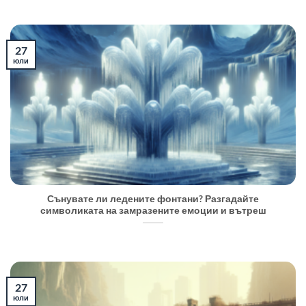
27
юли
Сънувате ли ледените фонтани? Разгадайте
символиката на замразените емоции и вътреш
27
юли