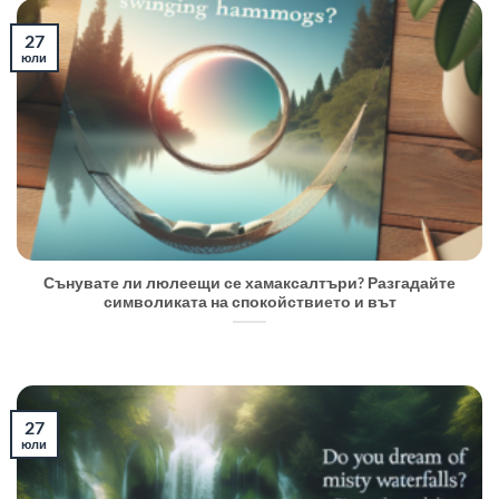
27
юли
Сънувате ли люлеещи се хамаксалтъри? Разгадайте
символиката на спокойствието и вът
27
юли