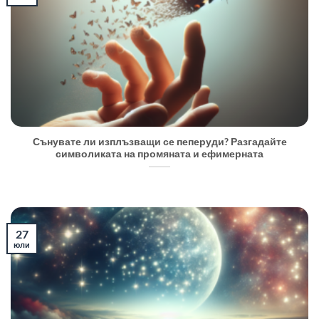
Сънувате ли изплъзващи се пеперуди? Разгадайте
символиката на промяната и ефимерната
27
юли