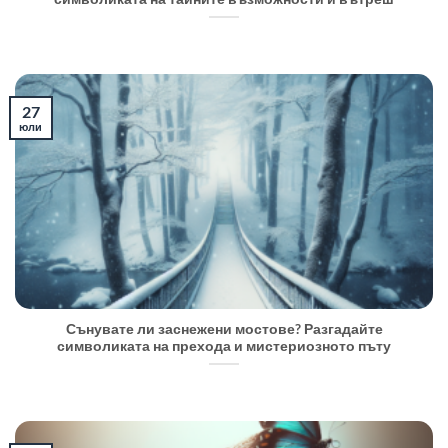
27
юли
Сънувате ли заснежени мостове? Разгадайте
символиката на прехода и мистериозното пъту