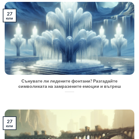
27
юли
Сънувате ли ледените фонтани? Разгадайте
символиката на замразените емоции и вътреш
27
юли