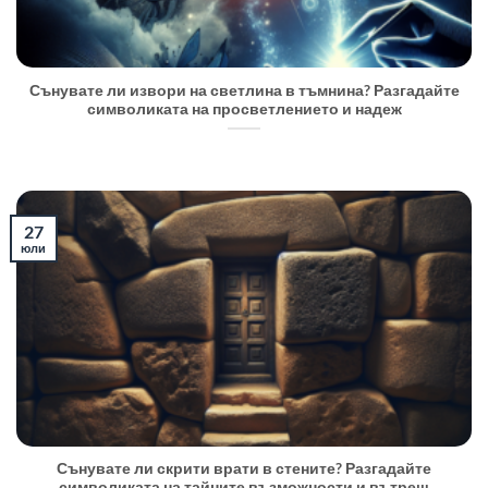
Сънувате ли извори на светлина в тъмнина? Разгадайте
символиката на просветлението и надеж
27
юли
Сънувате ли скрити врати в стените? Разгадайте
символиката на тайните възможности и вътреш