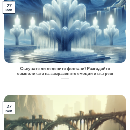
27
юли
Сънувате ли ледените фонтани? Разгадайте
символиката на замразените емоции и вътреш
27
юли