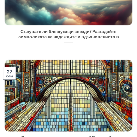
Сънувате ли блещукащи звезди? Разгадайте
символиката на надеждите и вдъхновението в
27
юли