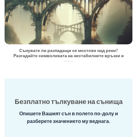
Сънувате ли разпадащи се мостове над реки?
Разгадайте символиката на нестабилните връзки и
Безплатно тълкуване на сънища
Опишете Вашият сън в полето по-долу и
разберете значението му веднага.