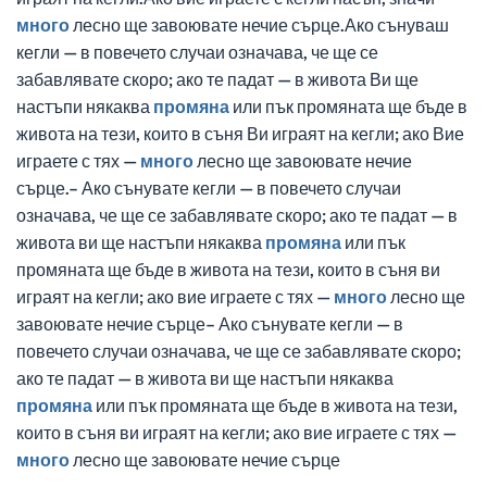
много
лесно ще завоювате нечие сърце.Ако сънуваш
кегли — в повечето случаи означава, че ще се
забавлявате скоро; ако те падат — в живота Ви ще
настъпи някаква
промяна
или пък промяната ще бъде в
живота на тези, които в съня Ви играят на кегли; ако Вие
играете с тях —
много
лесно ще завоювате нечие
сърце.– Ако сънувате кегли — в повечето случаи
означава, че ще се забавлявате скоро; ако те падат — в
живота ви ще настъпи някаква
промяна
или пък
промяната ще бъде в живота на тези, които в съня ви
играят на кегли; ако вие играете с тях —
много
лесно ще
завоювате нечие сърце– Ако сънувате кегли — в
повечето случаи означава, че ще се забавлявате скоро;
ако те падат — в живота ви ще настъпи някаква
промяна
или пък промяната ще бъде в живота на тези,
които в съня ви играят на кегли; ако вие играете с тях —
много
лесно ще завоювате нечие сърце