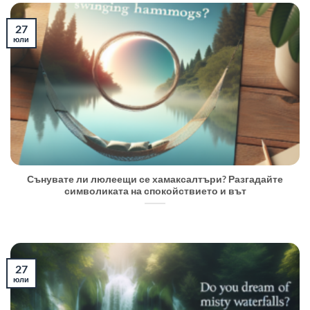
27
юли
Сънувате ли люлеещи се хамаксалтъри? Разгадайте
символиката на спокойствието и вът
27
юли