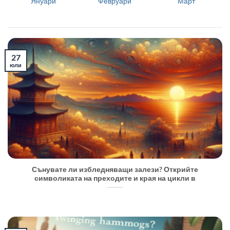
Януари
Февруари
Март
27
юли
Сънувате ли избледняващи залези? Открийте
символиката на преходите и края на цикли в