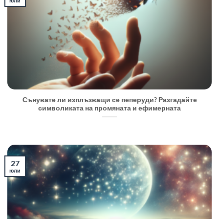
юли
Сънувате ли изплъзващи се пеперуди? Разгадайте
символиката на промяната и ефимерната
27
юли