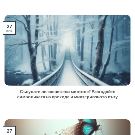
27
юли
Сънувате ли заснежени мостове? Разгадайте
символиката на прехода и мистериозното пъту
27