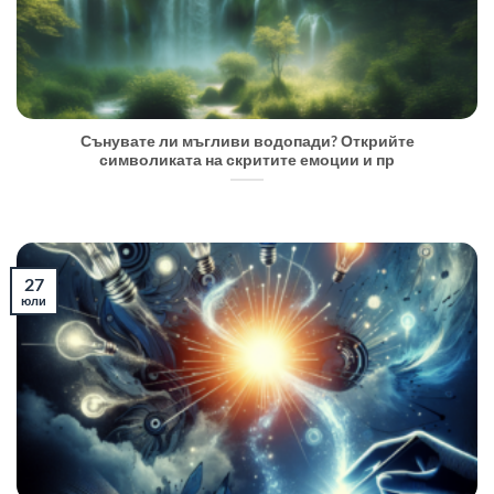
Сънувате ли мъгливи водопади? Открийте
символиката на скритите емоции и пр
27
юли