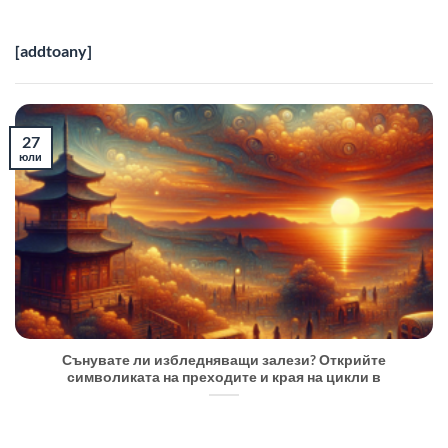
[addtoany]
27
юли
Сънувате ли избледняващи залези? Открийте
символиката на преходите и края на цикли в