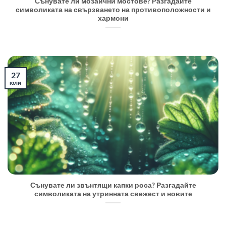
Сънувате ли мозаични мостове? Разгадайте
символиката на свързването на противоположности и
хармони
27
юли
Сънувате ли звънтящи капки роса? Разгадайте
символиката на утринната свежест и новите