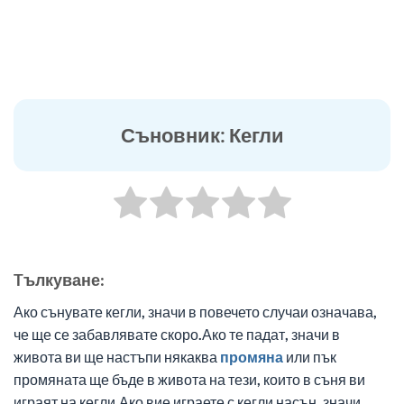
Съновник: Кегли
Tълкуване:
Ако сънувате кегли, значи в повечето случаи означава,
че ще се забавлявате скоро.Ако те падат, значи в
живота ви ще настъпи някаква
промяна
или пък
промяната ще бъде в живота на тези, които в съня ви
играят на кегли.Ако вие играете с кегли насън, значи