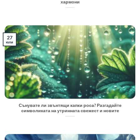
хармони
27
юли
Сънувате ли звънтящи капки роса? Разгадайте
символиката на утринната свежест и новите