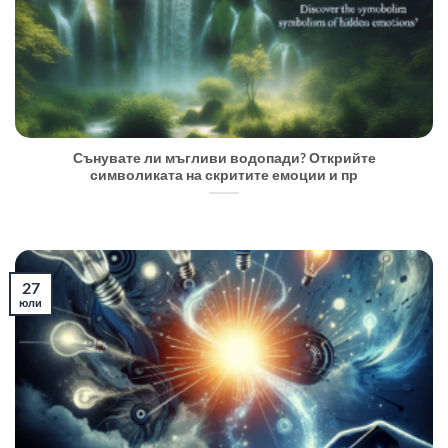
Сънувате ли мъгливи водопади? Открийте
символиката на скритите емоции и пр
27
юли