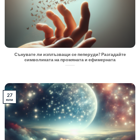
Сънувате ли изплъзващи се пеперуди? Разгадайте
символиката на промяната и ефимерната
27
юли