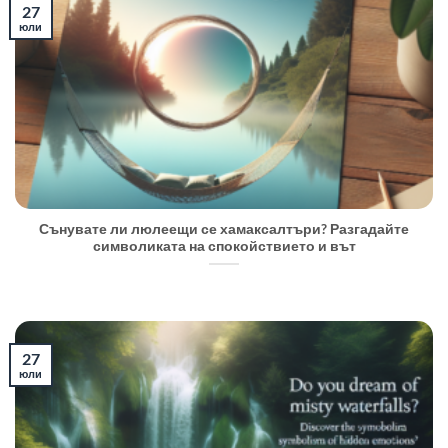
27
юли
Сънувате ли люлеещи се хамаксалтъри? Разгадайте
символиката на спокойствието и вът
27
юли