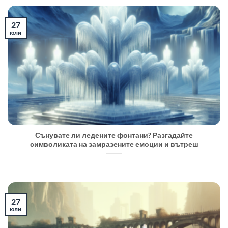
27
юли
Сънувате ли ледените фонтани? Разгадайте
символиката на замразените емоции и вътреш
27
юли