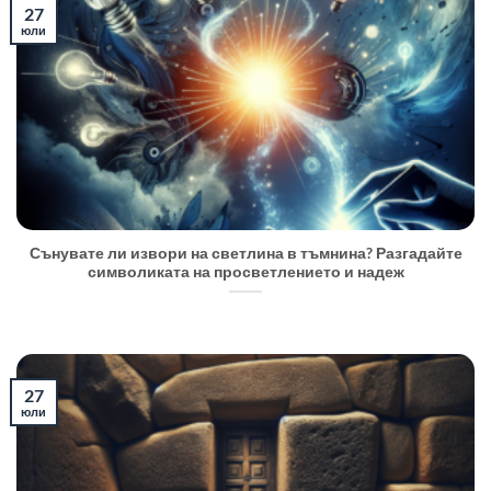
27
юли
Сънувате ли извори на светлина в тъмнина? Разгадайте
символиката на просветлението и надеж
27
юли