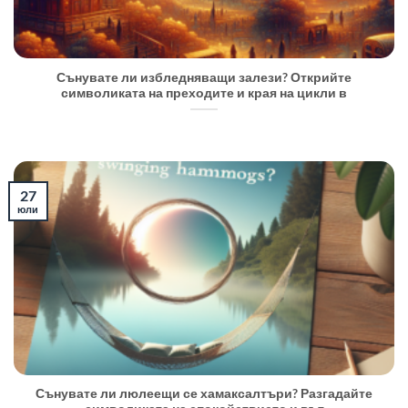
Сънувате ли избледняващи залези? Открийте
символиката на преходите и края на цикли в
27
юли
Сънувате ли люлеещи се хамаксалтъри? Разгадайте