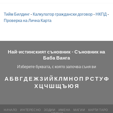
Тийм Билдинг
-
Калкулатор граждански договор
-
НКПД
-
Проверка на Лична Карта
Най-истинският съновник -
Съновник на
Баба Ванга
Изберете буквата, с която започва съня ви
А
Б
В
Г
Д
Е
Ж
З
И
Й
К
Л
М
Н
О
П
Р
С
Т
У
Ф
Х
Ц
Ч
Ш
Щ
Ъ
Ю
Я
НАЧАЛО
ИНТЕРЕСНО
ЗОДИИ
ИМЕНА
МАГИИ
КАРТИ ТАРО