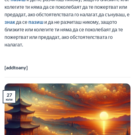
колегите ти няма да се поколебаят да те пожертват или
предадат, ако обстоятелствата го налагат.да сънуваш, е
знак
да се
пазиш
и да не разчиташ никому, защото
близките или колегите ти няма да се поколебаят да те
пожертват или предадат, ако обстоятелствата го
налагат.
[addtoany]
27
юли