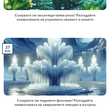
Сънувате ли звънтящи капки роса? Разгадайте
символиката на утринната свежест и новите
27
юли
Сънувате ли ледените фонтани? Разгадайте
символиката на замразените емоции и вътреш