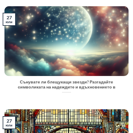
27
юли
Сънувате ли блещукащи звезди? Разгадайте
символиката на надеждите и вдъхновението в
27
юли