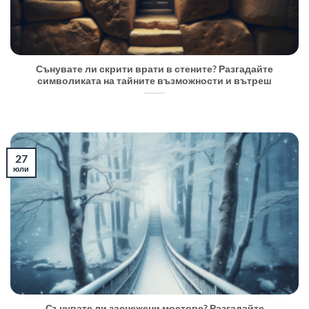
Сънувате ли скрити врати в стените? Разгадайте
символиката на тайните възможности и вътреш
27
юли
Сънувате ли заснежени мостове? Разгадайте