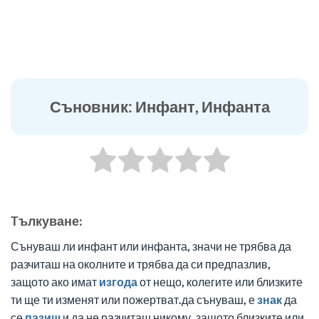
Съновник: Инфант, Инфанта
Tълкуване:
Сънуваш ли инфант или инфанта, значи не трябва да
разчиташ на околните и трябва да си предпазлив,
защото ако имат
изгода
от нещо, колегите или близките
ти ще ти изменят или пожертват.да сънуваш, е
знак
да
се
пазиш
и да не разчиташ никому, защото близките или