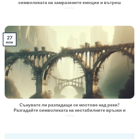
символиката на замразените емоции и вътреш
27
юли
Сънувате ли разпадащи се мостове над реки?
Разгадайте символиката на нестабилните връзки и