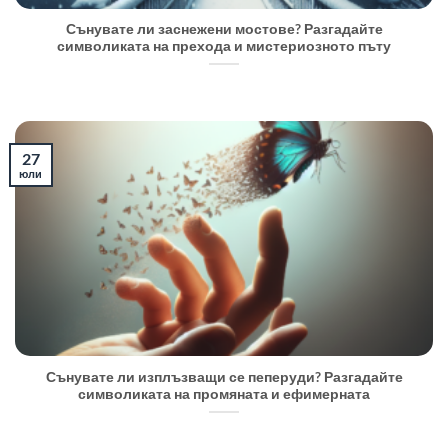
Сънувате ли заснежени мостове? Разгадайте
символиката на прехода и мистериозното пъту
27
юли
Сънувате ли изплъзващи се пеперуди? Разгадайте
символиката на промяната и ефимерната