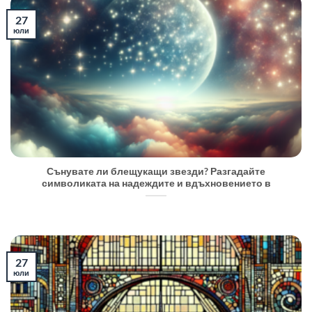
27
юли
Сънувате ли блещукащи звезди? Разгадайте
символиката на надеждите и вдъхновението в
27
юли