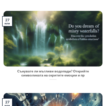
27
юли
Сънувате ли мъгливи водопади? Открийте
символиката на скритите емоции и пр
27
юли