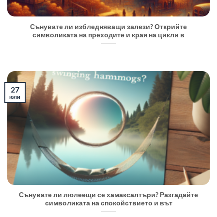
Сънувате ли избледняващи залези? Открийте
символиката на преходите и края на цикли в
27
юли
Сънувате ли люлеещи се хамаксалтъри? Разгадайте
символиката на спокойствието и вът