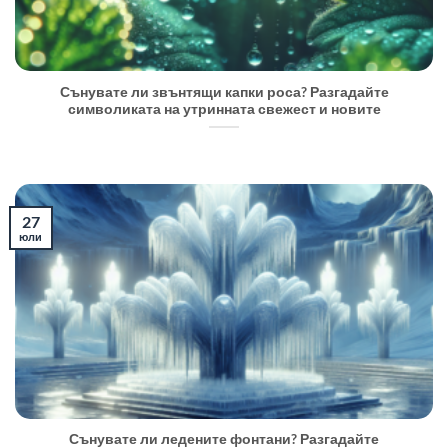
Сънувате ли звънтящи капки роса? Разгадайте
символиката на утринната свежест и новите
27
юли
Сънувате ли ледените фонтани? Разгадайте