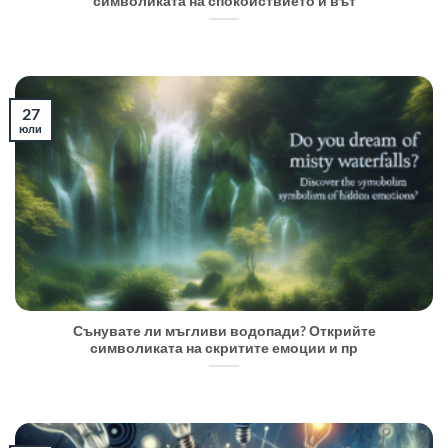
символиката на спокойствието и вът
27
юли
Сънувате ли мъгливи водопади? Открийте
символиката на скритите емоции и пр