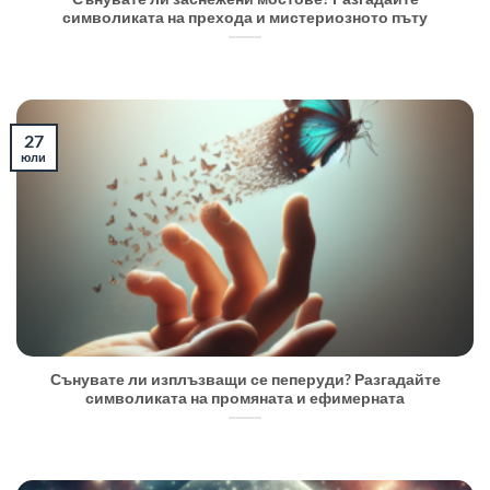
символиката на прехода и мистериозното пъту
27
юли
Сънувате ли изплъзващи се пеперуди? Разгадайте
символиката на промяната и ефимерната