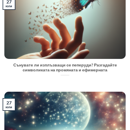
27
юли
Сънувате ли изплъзващи се пеперуди? Разгадайте
символиката на промяната и ефимерната
27
юли