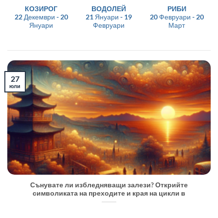
КОЗИРОГ
ВОДОЛЕЙ
РИБИ
22 Декември - 20
21 Януари - 19
20 Февруари - 20
Януари
Февруари
Март
27
юли
Сънувате ли избледняващи залези? Открийте
символиката на преходите и края на цикли в