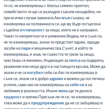
ти се, че изневеряваш с близък семеен приятел,
семейството ти ще се разпадне съвсем ненадейно, но
при всички случаи завинаги.Ако
мъж
сънува, че
изневерява на половинката си, ще му бъде потърсена
съдебна
отговорност
за нещо, което не е направил.
Чакат го неприятности и унижения.Видиш ли в съня си,
че ти изневеряваш, значи ти предстоят ядове, заради
загуби на
пари
и мошеничества.Сънят, в който ти
изневеряваш, е знак, че съвестта те гризе за нещо,
чувстваш се виновен. Индикация за
липса
на подкрепа,
уважение или нещо друго в настоящата връзка. Може да
значи и че си
изгубил
себе си.Ако ти изневеряваш в
съня си, значи си в добро
здраве
и можеш да постигнеш
успехи, само ако не изневеряваш на
себе си
и на
любимия в реалността. Иначе
жена
ще ти донесе
трудност
и пречки.Присъни ли ти се, че изневеряваш,
това може да е
предупреждение
да не се забъркваш в
непочтени
сделки
или афери, защото ще те заловят и