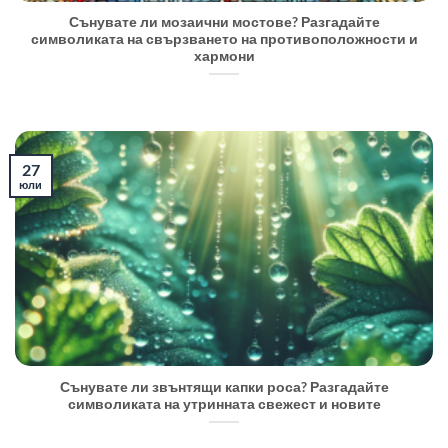
Сънувате ли мозаични мостове? Разгадайте
символиката на свързването на противоположности и
хармони
27
юли
Сънувате ли звънтящи капки роса? Разгадайте
символиката на утринната свежест и новите