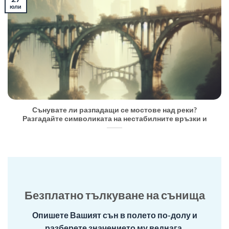
юли
Сънувате ли разпадащи се мостове над реки?
Разгадайте символиката на нестабилните връзки и
Безплатно тълкуване на сънища
Опишете Вашият сън в полето по-долу и
разберете значението му веднага.