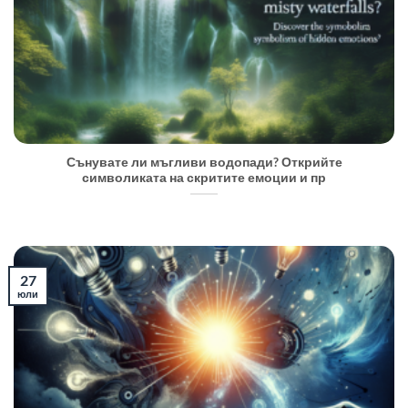
Сънувате ли мъгливи водопади? Открийте
символиката на скритите емоции и пр
27
юли