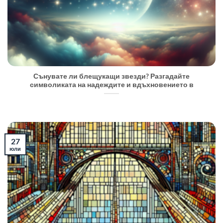
Сънувате ли блещукащи звезди? Разгадайте
символиката на надеждите и вдъхновението в
27
юли