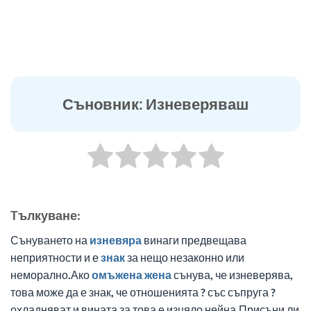
Съновник: Изневеряваш
Tълкуване:
Сънуването на
изневяра
винаги предвещава
неприятности и е
знак
за нещо незаконно или
неморално.Ако
омъжена
жена
сънува, че изневерява,
това може да е знак, че отношенията ? със съпруга ?
охладняват и вината за това е изцяло нейна.Присъни ли