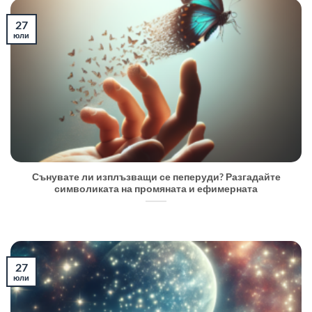
27
юли
Сънувате ли изплъзващи се пеперуди? Разгадайте
символиката на промяната и ефимерната
27
юли