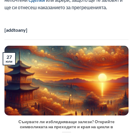
ще си отнесеш наказанието за прегрешенията.
[addtoany]
27
юли
Сънувате ли избледняващи залези? Открийте
символиката на преходите и края на цикли в