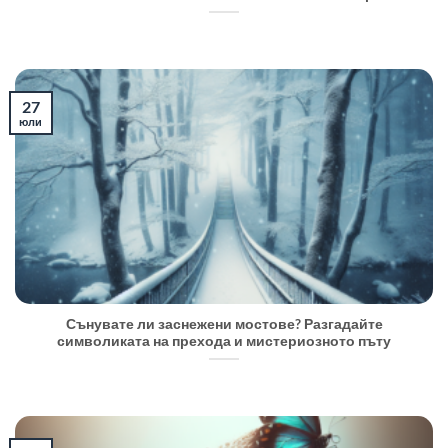
27
юли
Сънувате ли заснежени мостове? Разгадайте
символиката на прехода и мистериозното пъту