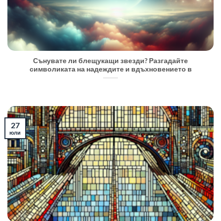
Сънувате ли блещукащи звезди? Разгадайте
символиката на надеждите и вдъхновението в
27
юли