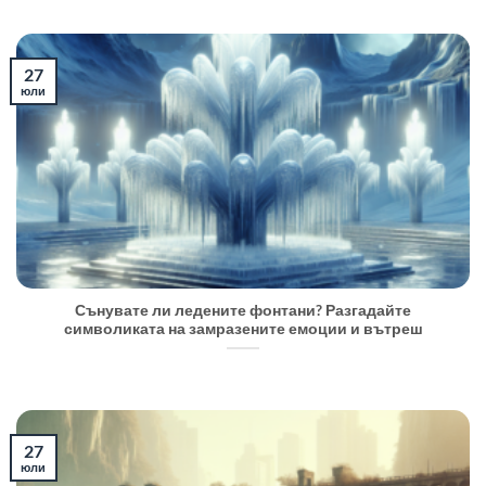
27
юли
Сънувате ли ледените фонтани? Разгадайте
символиката на замразените емоции и вътреш
27
юли