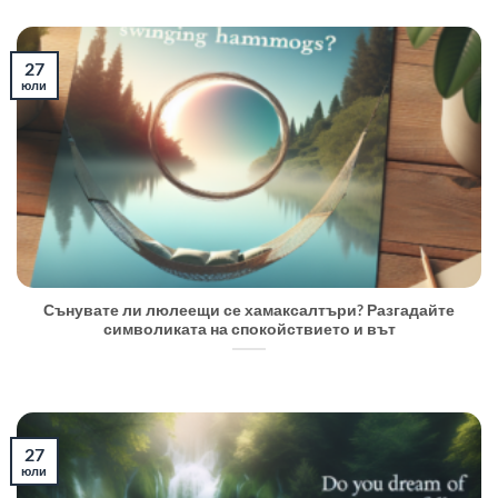
27
юли
Сънувате ли люлеещи се хамаксалтъри? Разгадайте
символиката на спокойствието и вът
27
юли