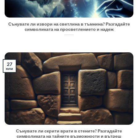
Сънувате ли извори на светлина в тъмнина? Разгадайте
символиката на просветлението и надеж
27
юли
Сънувате ли скрити врати в стените? Разгадайте
символиката на тайните възможности и вътреш