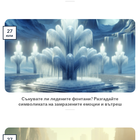
27
юли
Сънувате ли ледените фонтани? Разгадайте
символиката на замразените емоции и вътреш
27