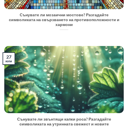
Сънувате ли мозаични мостове? Разгадайте
символиката на свързването на противоположности и
хармони
27
юли
Сънувате ли звънтящи капки роса? Разгадайте
символиката на утринната свежест и новите