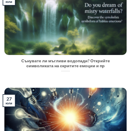
юли
Сънувате ли мъгливи водопади? Открийте
символиката на скритите емоции и пр
27
юли