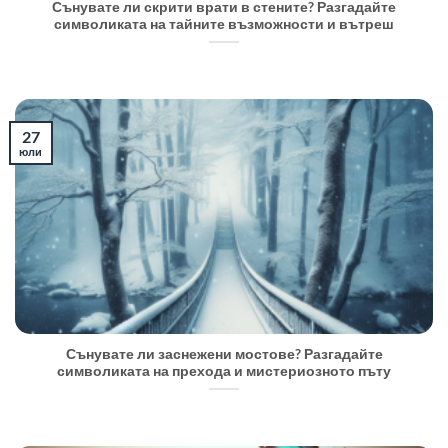
Сънувате ли скрити врати в стените? Разгадайте
символиката на тайните възможности и вътреш
27
юли
Сънувате ли заснежени мостове? Разгадайте
символиката на прехода и мистериозното пъту