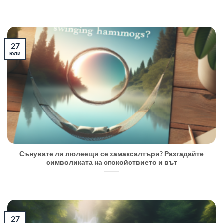
27
юли
Сънувате ли люлеещи се хамаксалтъри? Разгадайте
символиката на спокойствието и вът
27