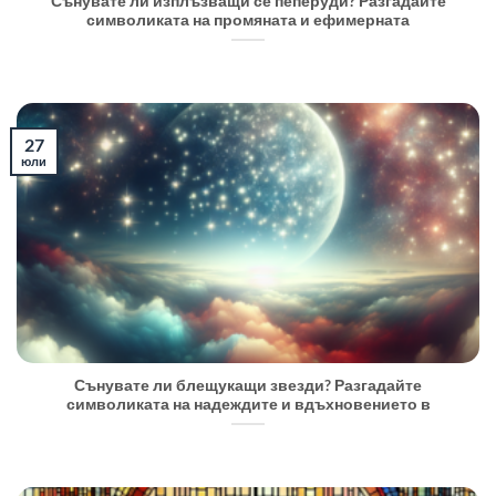
Сънувате ли изплъзващи се пеперуди? Разгадайте
символиката на промяната и ефимерната
27
юли
Сънувате ли блещукащи звезди? Разгадайте
символиката на надеждите и вдъхновението в