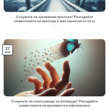
Сънувате ли заснежени мостове? Разгадайте
символиката на прехода и мистериозното пъту
27
юли
Сънувате ли изплъзващи се пеперуди? Разгадайте
символиката на промяната и ефимерната