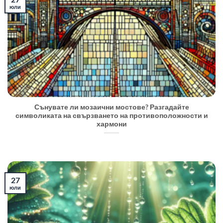
юли
Сънувате ли мозаични мостове? Разгадайте
символиката на свързването на противоположности и
хармони
27
юли