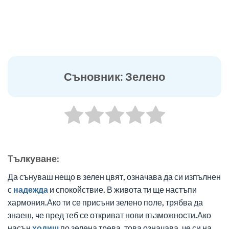
Съновник: Зелено
Tълкуване:
Да сънуваш нещо в зелен цвят, означава да си изпълнен
с
надежда
и спокойствие. В живота ти ще настъпи
хармония.Ако ти се присъни зелено поле, трябва да
знаеш, че пред теб се откриват нови възможности.Ако
насън
ходиш
по зелена трева, това означава, че си на