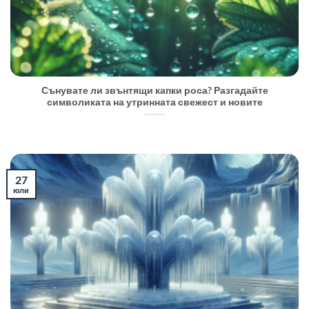
Сънувате ли звънтящи капки роса? Разгадайте
символиката на утринната свежест и новите
27
юли