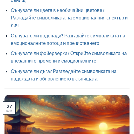
Сънувате ли цветя в необичайни цветове?
Разгадайте символиката на емоционалния спектър и
лич
Сънувате ли водопади? Разгадайте символиката на
емоционалните потоци и пречистването
Сънувате ли фойерверки? Открийте символиката на
внезапните промени и емоционалните
Сънувате ли дъга? Разгледайте символиката на
надеждата и обновлението в сънищата
27
юли