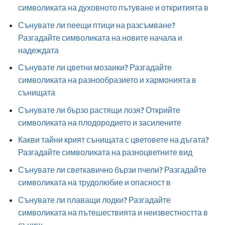
символиката на духовното пътуване и откритията в
Сънувате ли пеещи птици на разсъмване?
Разгадайте символиката на новите начала и
надеждата
Сънувате ли цветни мозаики? Разгадайте
символиката на разнообразието и хармонията в
сънищата
Сънувате ли бързо растящи лозя? Открийте
символиката на плодородието и засилените
Какви тайни крият сънищата с цветовете на дъгата?
Разгадайте символиката на разноцветните вид
Сънувате ли светкавично бързи пчели? Разгадайте
символиката на трудолюбие и опасност в
Сънувате ли плаващи лодки? Разгадайте
символиката на пътешествията и неизвестността в
сънищ