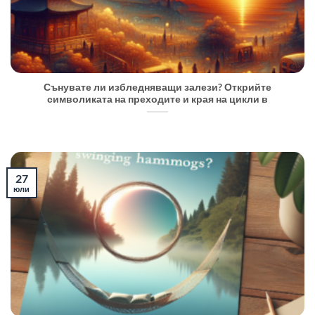
Сънувате ли избледняващи залези? Открийте
символиката на преходите и края на цикли в
27
юли