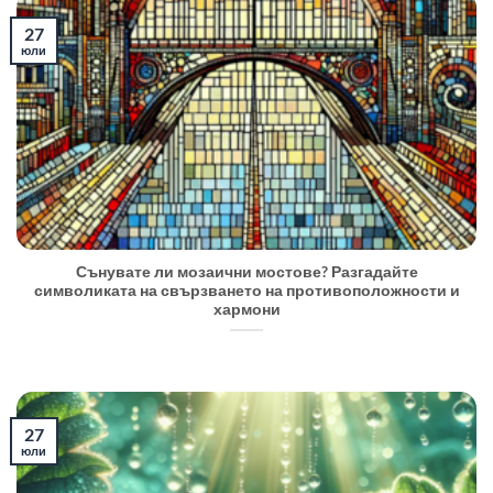
27
юли
Сънувате ли мозаични мостове? Разгадайте
символиката на свързването на противоположности и
хармони
27
юли