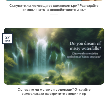
Сънувате ли люлеещи се хамаксалтъри? Разгадайте
символиката на спокойствието и вът
27
юли
Сънувате ли мъгливи водопади? Открийте
символиката на скритите емоции и пр