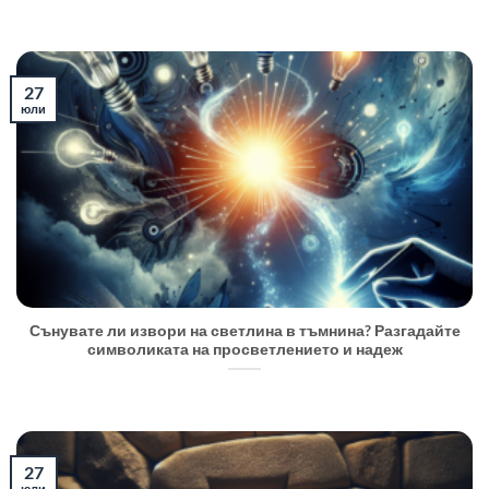
27
юли
Сънувате ли извори на светлина в тъмнина? Разгадайте
символиката на просветлението и надеж
27
юли