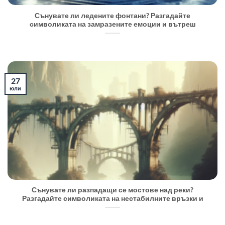
Сънувате ли ледените фонтани? Разгадайте
символиката на замразените емоции и вътреш
27
юли
Сънувате ли разпадащи се мостове над реки?
Разгадайте символиката на нестабилните връзки и