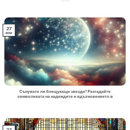
27
юли
Сънувате ли блещукащи звезди? Разгадайте
символиката на надеждите и вдъхновението в
27