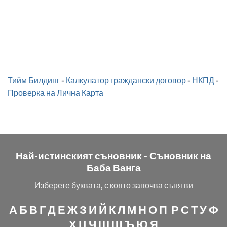
Тийм Билдинг
-
Калкулатор граждански договор
-
НКПД
-
Проверка на Лична Карта
Най-истинският съновник -
Съновник на
Баба Ванга
Изберете буквата, с която започва съня ви
А
Б
В
Г
Д
Е
Ж
З
И
Й
К
Л
М
Н
О
П
Р
С
Т
У
Ф
Х
Ц
Ч
Ш
Щ
Ъ
Ю
Я