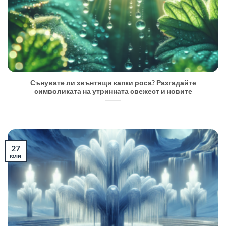
Сънувате ли звънтящи капки роса? Разгадайте
символиката на утринната свежест и новите
27
юли