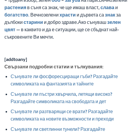
растения
в съня са знак, че ще имаш власт,
слава
и
богатство.
Вечнозелени
храсти
и дървета са
знак
за
дълбоки
старини
и добро здраве.Ако сънуваш
зелен
цвят
— в каквито и да е ситуации, ще се сбъднат най-
съкровените Ви мечти.
[addtoany]
Свързани подробни статии и тълкувания:
Сънувате ли фосфоресциращи гъби? Разгадайте
символиката на фантазията и тайните
Сънувате ли пъстри хвърчила, летящи високо?
Разгадайте символиката на свободата и дет
Сънувате ли разтварящи се врати? Разгадайте
символиката на новите възможности и преходи
Сънувате ли светлинни тунели? Разгадайте