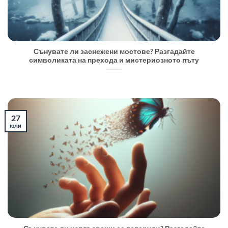
Сънувате ли заснежени мостове? Разгадайте
символиката на прехода и мистериозното пъту
27
юли