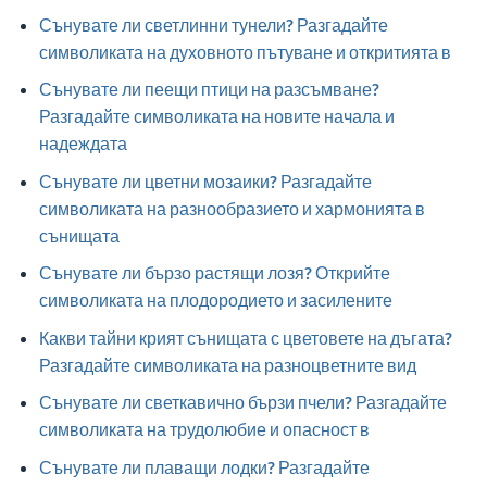
Сънувате ли светлинни тунели? Разгадайте
символиката на духовното пътуване и откритията в
Сънувате ли пеещи птици на разсъмване?
Разгадайте символиката на новите начала и
надеждата
Сънувате ли цветни мозаики? Разгадайте
символиката на разнообразието и хармонията в
сънищата
Сънувате ли бързо растящи лозя? Открийте
символиката на плодородието и засилените
Какви тайни крият сънищата с цветовете на дъгата?
Разгадайте символиката на разноцветните вид
Сънувате ли светкавично бързи пчели? Разгадайте
символиката на трудолюбие и опасност в
Сънувате ли плаващи лодки? Разгадайте