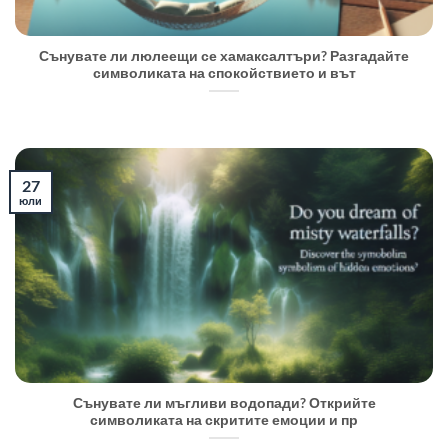
Сънувате ли люлеещи се хамаксалтъри? Разгадайте
символиката на спокойствието и вът
27
юли
Сънувате ли мъгливи водопади? Открийте
символиката на скритите емоции и пр