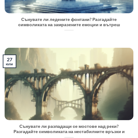
Сънувате ли ледените фонтани? Разгадайте
символиката на замразените емоции и вътреш
27
юли
Сънувате ли разпадащи се мостове над реки?
Разгадайте символиката на нестабилните връзки и