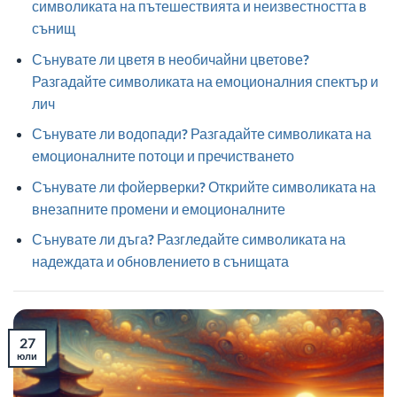
символиката на пътешествията и неизвестността в
сънищ
Сънувате ли цветя в необичайни цветове?
Разгадайте символиката на емоционалния спектър и
лич
Сънувате ли водопади? Разгадайте символиката на
емоционалните потоци и пречистването
Сънувате ли фойерверки? Открийте символиката на
внезапните промени и емоционалните
Сънувате ли дъга? Разгледайте символиката на
надеждата и обновлението в сънищата
27
юли