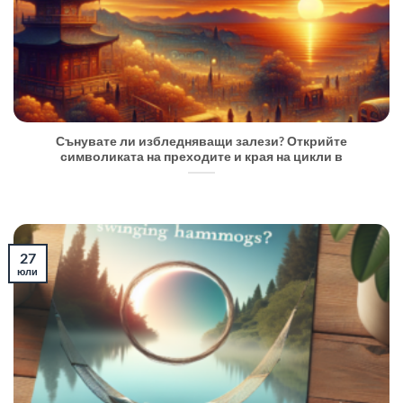
Сънувате ли избледняващи залези? Открийте
символиката на преходите и края на цикли в
27
юли