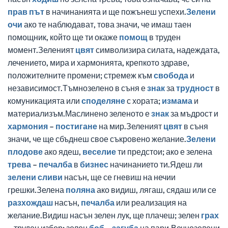
прав
път
в начинанията и ще пожънеш успехи.
Зелени
очи
ако те наблюдават, това значи, че имаш таен
помощник, който ще ти окаже
помощ
в труден
момент.Зеленият
цвят
символизира силата, надеждата,
лечението, мира и хармонията, крепкото здраве,
положителните промени; стремеж към
свобода
и
независимост.Тъмнозелено в съня е
знак
за
трудност
в
комуникацията или
споделяне
с хората;
измама
и
материализъм.Маслинено зеленото е
знак
за мъдрост и
хармония
–
постигане
на мир.Зеленият
цвят
в съня
значи, че ще сбъднеш свое съкровено желание.
Зелени
плодове
ако ядеш,
веселие
ти предстои; ако е зелена
трева
–
печалба
в
бизнес
начинанието ти.Ядеш ли
зелени
сливи
насън, ще се гневиш на нечии
грешки.Зелена
поляна
ако видиш, лягаш, сядаш или се
разхождаш
насън,
печалба
или реализация на
желание.Видиш насън зелен лук, ще плачеш; зелен
грах
– труден избор; зелен
боб
–
загуба
на пари.Вечнозелени