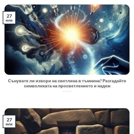
27
юли
Сънувате ли извори на светлина в тъмнина? Разгадайте
символиката на просветлението и надеж
27
юли