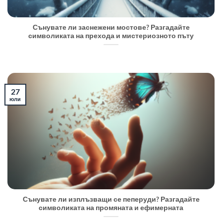
Сънувате ли заснежени мостове? Разгадайте
символиката на прехода и мистериозното пъту
27
юли
Сънувате ли изплъзващи се пеперуди? Разгадайте
символиката на промяната и ефимерната