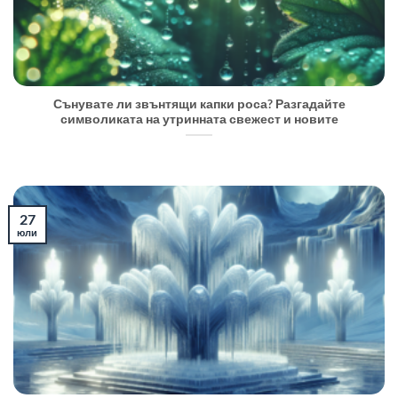
Сънувате ли звънтящи капки роса? Разгадайте
символиката на утринната свежест и новите
27
юли