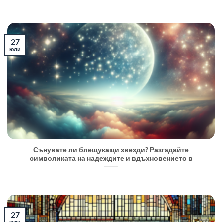
27
юли
Сънувате ли блещукащи звезди? Разгадайте
символиката на надеждите и вдъхновението в
27
юли