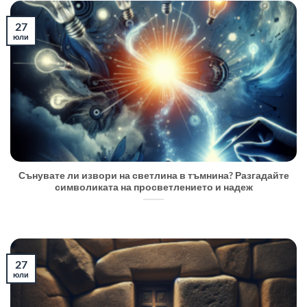
27
юли
Сънувате ли извори на светлина в тъмнина? Разгадайте
символиката на просветлението и надеж
27
юли