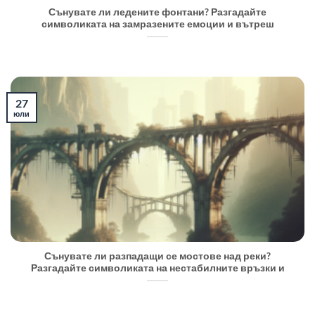
Сънувате ли ледените фонтани? Разгадайте
символиката на замразените емоции и вътреш
27
юли
Сънувате ли разпадащи се мостове над реки?
Разгадайте символиката на нестабилните връзки и