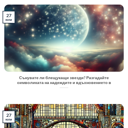
27
юли
Сънувате ли блещукащи звезди? Разгадайте
символиката на надеждите и вдъхновението в
27
юли