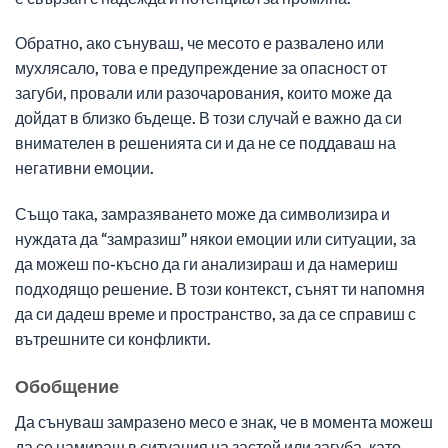
Обратно, ако сънуваш, че месото е развалено или
мухлясало, това е предупреждение за опасност от
загуби, провали или разочарования, които може да
дойдат в близко бъдеще. В този случай е важно да си
внимателен в решенията си и да не се поддаваш на
негативни емоции.
Също така, замразяването може да символизира и
нуждата да “замразиш” някои емоции или ситуации, за
да можеш по-късно да ги анализираш и да намериш
подходящо решение. В този контекст, сънят ти напомня
да си дадеш време и пространство, за да се справиш с
вътрешните си конфликти.
Обобщение
Да сънуваш замразено месо е знак, че в момента можеш
да се намираш в ситуация на застой или загуба, като