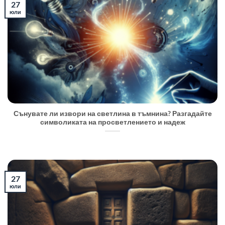
27
юли
Сънувате ли извори на светлина в тъмнина? Разгадайте
символиката на просветлението и надеж
27
юли