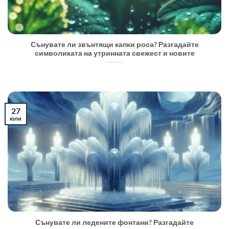
Сънувате ли звънтящи капки роса? Разгадайте
символиката на утринната свежест и новите
27
юли
Сънувате ли ледените фонтани? Разгадайте