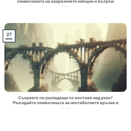
символиката на замразените емоции и вътреш
27
юли
Сънувате ли разпадащи се мостове над реки?
Разгадайте символиката на нестабилните връзки и