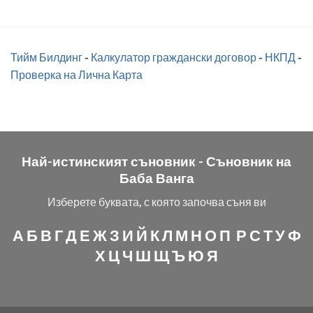
Тийм Билдинг
-
Калкулатор граждански договор
-
НКПД
-
Проверка на Лична Карта
Най-истинският съновник -
Съновник на
Баба Ванга
Изберете буквата, с която започва съня ви
А
Б
В
Г
Д
Е
Ж
З
И
Й
К
Л
М
Н
О
П
Р
С
Т
У
Ф
Х
Ц
Ч
Ш
Щ
Ъ
Ю
Я