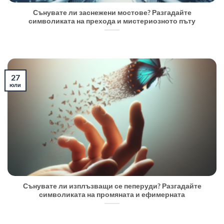
Сънувате ли заснежени мостове? Разгадайте
символиката на прехода и мистериозното пъту
27
юли
Сънувате ли изплъзващи се пеперуди? Разгадайте
символиката на промяната и ефимерната