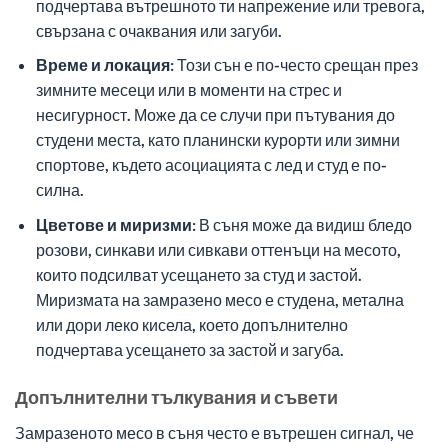
подчертава вътрешното ти напрежение или тревога,
свързана с очаквания или загуби.
Време и локация:
Този сън е по-често срещан през
зимните месеци или в моменти на стрес и
несигурност. Може да се случи при пътувания до
студени места, като планински курорти или зимни
спортове, където асоциацията с лед и студ е по-
силна.
Цветове и миризми:
В съня може да видиш бледо
розови, синкави или сивкави оттенъци на месото,
които подсилват усещането за студ и застой.
Миризмата на замразено месо е студена, метална
или дори леко кисела, което допълнително
подчертава усещането за застой и загуба.
Допълнителни тълкувания и съвети
Замразеното месо в съня често е вътрешен сигнал, че