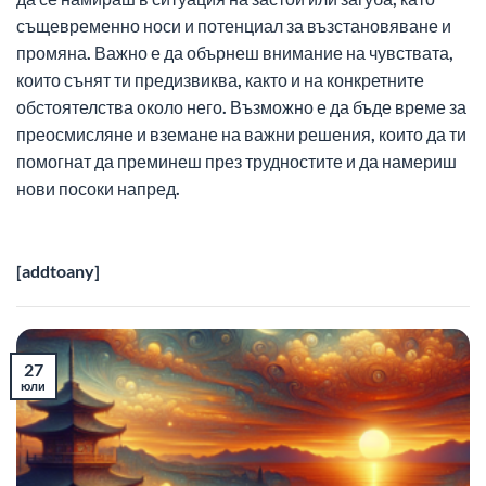
същевременно носи и потенциал за възстановяване и
промяна. Важно е да обърнеш внимание на чувствата,
които сънят ти предизвиква, както и на конкретните
обстоятелства около него. Възможно е да бъде време за
преосмисляне и вземане на важни решения, които да ти
помогнат да преминеш през трудностите и да намериш
нови посоки напред.
[addtoany]
27
юли