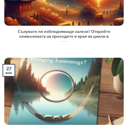
Сънувате ли избледняващи залези? Открийте
символиката на преходите и края на цикли в
27
юли