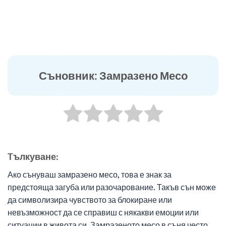
Съновник: Замразено Месо
Tълкуване:
Ако сънуваш замразено месо, това е знак за
предстояща загуба или разочарование. Такъв сън може
да символизира чувството за блокиране или
невъзможност да се справиш с някакви емоции или
ситуации в живота си. Замразеното месо в съня често