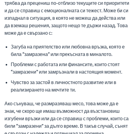
трябва да прецениш по-отблизо текущите си приоритети
и да се справиш с емоционалната си тежест. Може би си
изпаднал в ситуация, в която не можеш да действа или
да вземаш решения, защото нещо те държи назад. Това
може да е свързано с:
Загуба на приятелство или любовна връзка, която е
била “замразена” или прекъсната в миналото.
Проблеми с работата или финансите, които стоят
“замразени” или замръзнали в настоящия момент.
Чувство за застой в личностното развитие или в
реализирането на мечтите ти.
Ако сънуваш, че размразяваш месо, това може да е
знак, че скоро ще имаш възможност да възстановиш
изгубени връзки или да се справиш с проблеми, които са
били “замразени” за дълго време. В такъв случай, сънят
е свързан с надежда и потенциал за промяна.