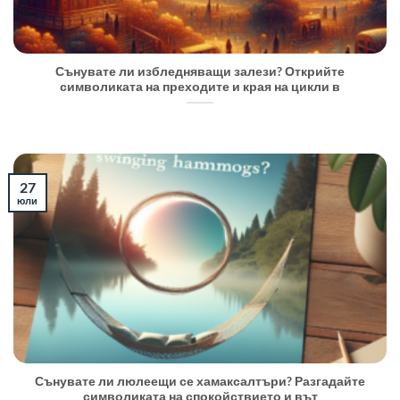
Сънувате ли избледняващи залези? Открийте
символиката на преходите и края на цикли в
27
юли
Сънувате ли люлеещи се хамаксалтъри? Разгадайте
символиката на спокойствието и вът