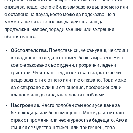
отразява нещо, което е било замразено във времето или
е оставено на пауза, което може да подсказва, че в
момента не си в състояние да действа или да
продължиш напред поради външни или вътрешни
обстоятелства.
Обстоятелства:
Представи си, че сънуваш, че стоиш
в хладилник и гледаш огромен блок замразено месо,
което е заковано със студени, прозрачни ледени
кристали. Чувстваш студ и някаква тъга, като че ли
нещо важно ти е отнето или ти е отказано. Това може
да е свързано с лични отношения, професионални
планове или дори здравословни проблеми.
Настроение:
Често подобен сън носи усещане за
безизходица или безпомощност. Може да изпитваш
страх от промени или несигурност за бъдещето. Ако в
съня си се чувстваш тъжен или притеснен, това