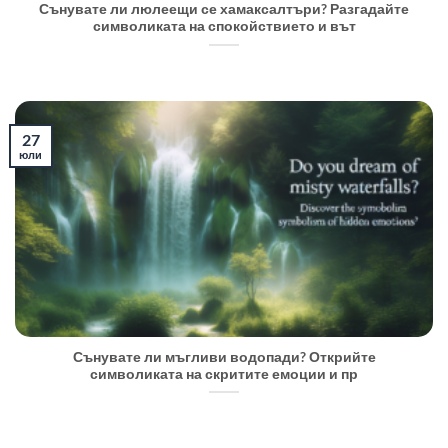
Сънувате ли люлеещи се хамаксалтъри? Разгадайте
символиката на спокойствието и вът
27
юли
Сънувате ли мъгливи водопади? Открийте
символиката на скритите емоции и пр