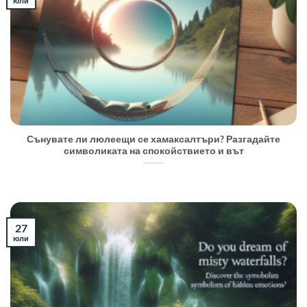
юли
Сънувате ли люлеещи се хамаксалтъри? Разгадайте
символиката на спокойствието и вът
27
юли