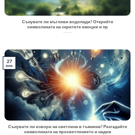
Сънувате ли мъгливи водопади? Открийте
символиката на скритите емоции и пр
27
юли
Сънувате ли извори на светлина в тъмнина? Разгадайте
символиката на просветлението и надеж