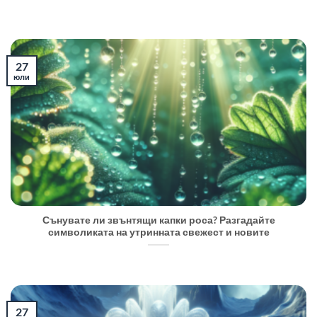
27
юли
Сънувате ли звънтящи капки роса? Разгадайте
символиката на утринната свежест и новите
27