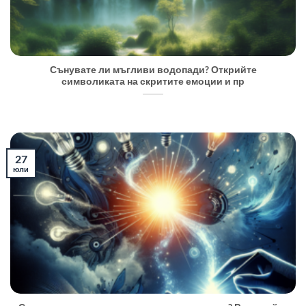
Сънувате ли мъгливи водопади? Открийте
символиката на скритите емоции и пр
27
юли