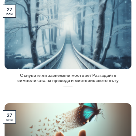
27
юли
Сънувате ли заснежени мостове? Разгадайте
символиката на прехода и мистериозното пъту
27
юли