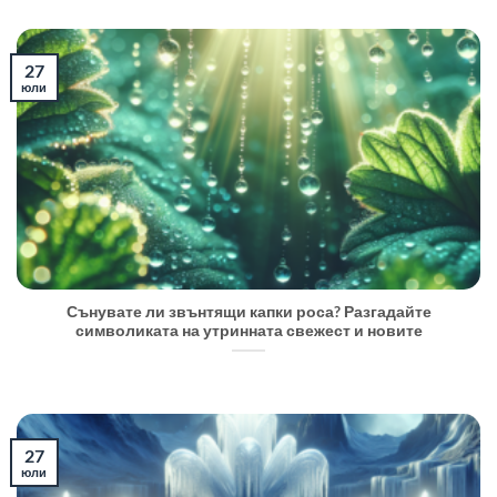
27
юли
Сънувате ли звънтящи капки роса? Разгадайте
символиката на утринната свежест и новите
27
юли