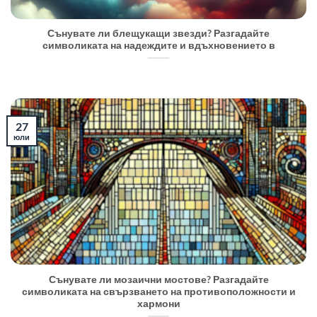
Сънувате ли блещукащи звезди? Разгадайте
символиката на надеждите и вдъхновението в
27
юли
Сънувате ли мозаични мостове? Разгадайте
символиката на свързването на противоположности и
хармони