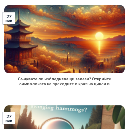
27
юли
Сънувате ли избледняващи залези? Открийте
символиката на преходите и края на цикли в
27
юли