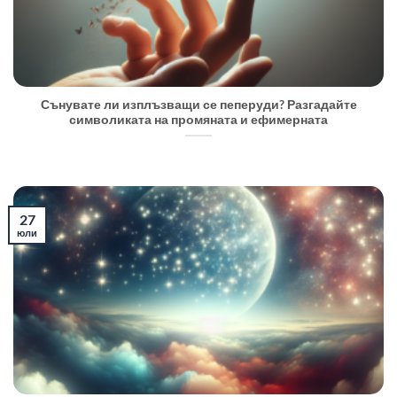
Сънувате ли изплъзващи се пеперуди? Разгадайте
символиката на промяната и ефимерната
27
юли