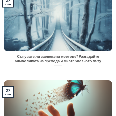
27
юли
Сънувате ли заснежени мостове? Разгадайте
символиката на прехода и мистериозното пъту
27
юли