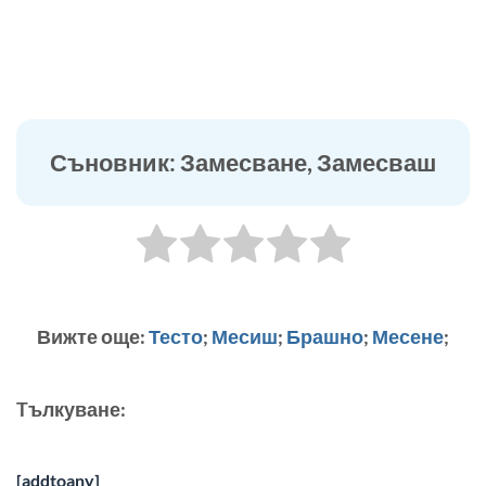
Съновник: Замесване, Замесваш
Вижте още:
Тесто
;
Месиш
;
Брашно
;
Месене
;
Tълкуване:
[addtoany]