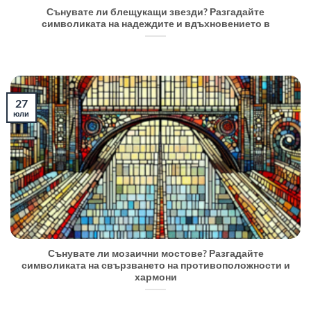
Сънувате ли блещукащи звезди? Разгадайте
символиката на надеждите и вдъхновението в
27
юли
Сънувате ли мозаични мостове? Разгадайте
символиката на свързването на противоположности и
хармони