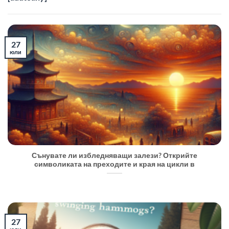
27
юли
Сънувате ли избледняващи залези? Открийте
символиката на преходите и края на цикли в
27