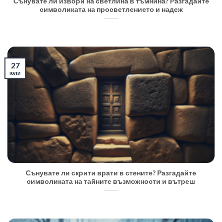
Сънувате ли извори на светлина в тъмнина? Разгадайте
символиката на просветлението и надеж
27
юли
Сънувате ли скрити врати в стените? Разгадайте
символиката на тайните възможности и вътреш