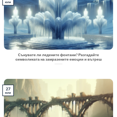
юли
Сънувате ли ледените фонтани? Разгадайте
символиката на замразените емоции и вътреш
27
юли