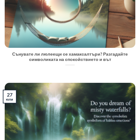
Сънувате ли люлеещи се хамаксалтъри? Разгадайте
символиката на спокойствието и вът
27
юли