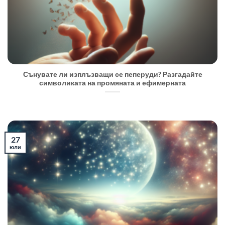
Сънувате ли изплъзващи се пеперуди? Разгадайте
символиката на промяната и ефимерната
27
юли