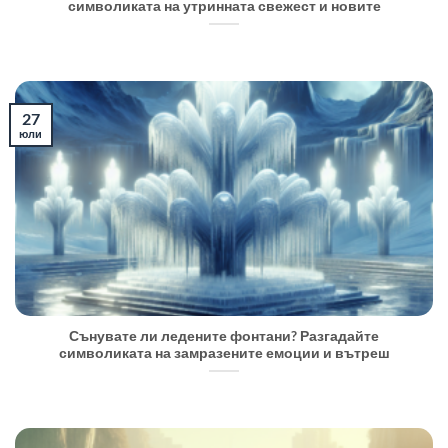
символиката на утринната свежест и новите
27
юли
Сънувате ли ледените фонтани? Разгадайте
символиката на замразените емоции и вътреш