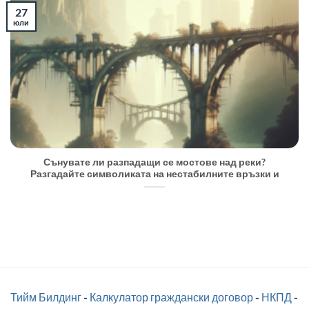
27
юли
Сънувате ли разпадащи се мостове над реки?
Разгадайте символиката на нестабилните връзки и
Тийм Билдинг
-
Калкулатор граждански договор
-
НКПД
-