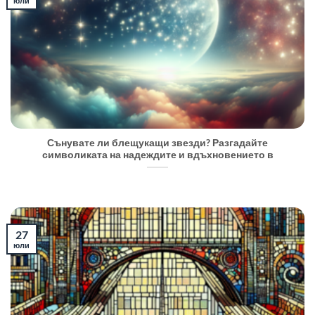
юли
Сънувате ли блещукащи звезди? Разгадайте
символиката на надеждите и вдъхновението в
27
юли