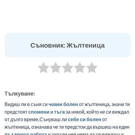
Съновник: Жълтеница
Tълкуване:
Видиш ли в съня си
човек
болен
от жълтеница, значи ти
предстоят
спомени
и
тъга
за някой, който не си виждал
от дълго време.Сънуваш ли
себе си
болен
от
жълтеница, означава че ти предстои да вършиш на един
път
много
работа
и заради нея няма да се виждаш и