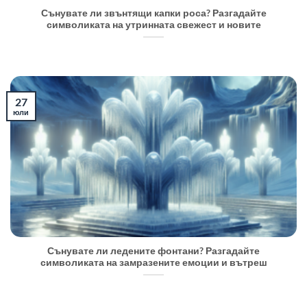
Сънувате ли звънтящи капки роса? Разгадайте
символиката на утринната свежест и новите
27
юли
Сънувате ли ледените фонтани? Разгадайте
символиката на замразените емоции и вътреш