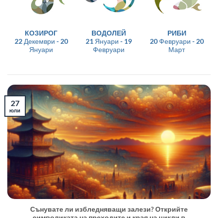
КОЗИРОГ
ВОДОЛЕЙ
РИБИ
22 Декември - 20
21 Януари - 19
20 Февруари - 20
Януари
Февруари
Март
27
юли
Сънувате ли избледняващи залези? Открийте
символиката на преходите и края на цикли в