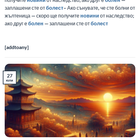
заплашени сте от
болест
– Ако сънувате, че сте болни от
жълтеница — скоро ще получите
новини
от наследство;
ако друг е
болен
— заплашени сте от
болест
[addtoany]
27
юли