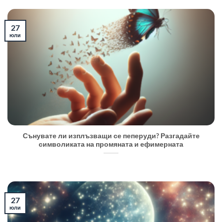
27
юли
Сънувате ли изплъзващи се пеперуди? Разгадайте
символиката на промяната и ефимерната
27
юли