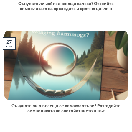
Сънувате ли избледняващи залези? Открийте
символиката на преходите и края на цикли в
27
юли
Сънувате ли люлеещи се хамаксалтъри? Разгадайте
символиката на спокойствието и вът