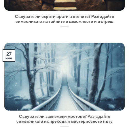
Сънувате ли скрити врати в стените? Разгадайте
символиката на тайните възможности и вътреш
27
юли
Сънувате ли заснежени мостове? Разгадайте
символиката на прехода и мистериозното пъту