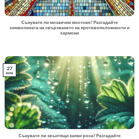
Сънувате ли мозаични мостове? Разгадайте
символиката на свързването на противоположности и
хармони
27
юли
Сънувате ли звънтящи капки роса? Разгадайте