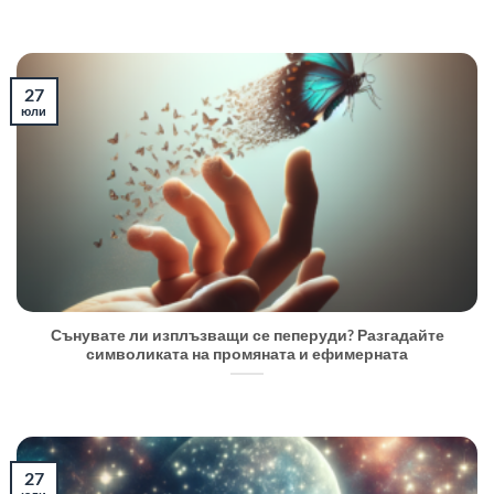
27
юли
Сънувате ли изплъзващи се пеперуди? Разгадайте
символиката на промяната и ефимерната
27