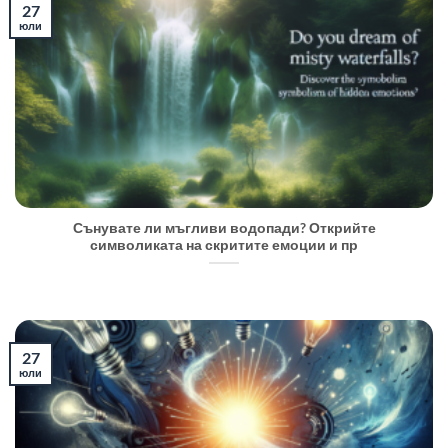
27
юли
Сънувате ли мъгливи водопади? Открийте
символиката на скритите емоции и пр
27
юли