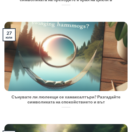
27
юли
Сънувате ли люлеещи се хамаксалтъри? Разгадайте
символиката на спокойствието и вът