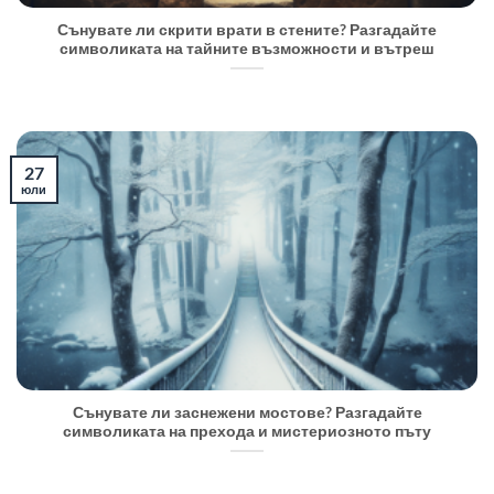
Сънувате ли скрити врати в стените? Разгадайте
символиката на тайните възможности и вътреш
27
юли
Сънувате ли заснежени мостове? Разгадайте
символиката на прехода и мистериозното пъту