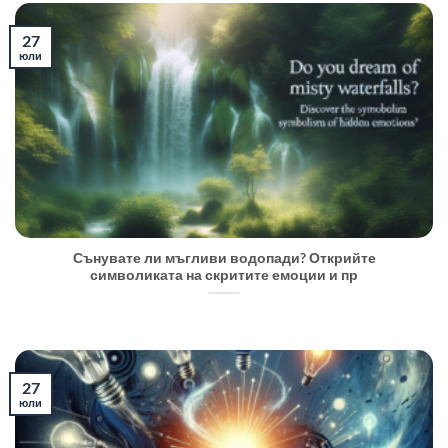
27
юли
Сънувате ли мъгливи водопади? Открийте
символиката на скритите емоции и пр
27
юли