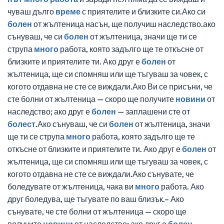
чуваш дълго
време
с приятелите и близките си.Ако си
болен
от жълтеница насън, ще получиш наследство.ако
сънуваш, че си
болен
от жълтеница, значи ще ти се
струпа
много
работа, която задълго ще те откъсне от
близките и приятелите ти. Ако друг е
болен
от
жълтеница, ще си спомняш или ще тъгуваш за човек, с
когото отдавна не сте се виждали.Ако Ви се присъни, че
сте болни от жълтеница — скоро ще получите
новини
от
наследство; ако друг е
болен
— заплашени сте от
болест
.Ако сънуваш, че си
болен
от жълтеница, значи
ще ти се струпа
много
работа, която задълго ще те
откъсне от близките и приятелите ти. Ако друг е
болен
от
жълтеница, ще си спомняш или ще тъгуваш за човек, с
когото отдавна не сте се виждали.Ако сънувате, че
боледувате от жълтеница, чака ви
много
работа. Ако
друг боледува, ще тъгувате по ваш близък.– Ако
сънувате, че сте болни от жълтеница — скоро ще
получите
новини
от наследство; ако друг е
болен
—