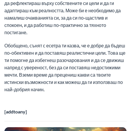
да рефлектираш върху собствените си цели и да ги
адаптираш към реалността. Може би е необходимо да
намалиш очакванията си, за да си по-щастлив и
спокоен, и да работиш по-практично за тяхното
постигане.
Обобщено, сънят с есетра ти казва, че е добре да бъдеш
по-обективен и да поставяш реалистични цели. Това ще
ти помогне да избегнеш разочарования и да се движиш
напред с увереност, без да си поставяш недостижими
мечти. Вземи време да прецениш какви са твоите
истински възможности и как можеш да ги използваш по
най-добрия начин.
[addtoany]