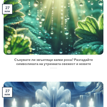
27
юли
Сънувате ли звънтящи капки роса? Разгадайте
символиката на утринната свежест и новите
27
юли