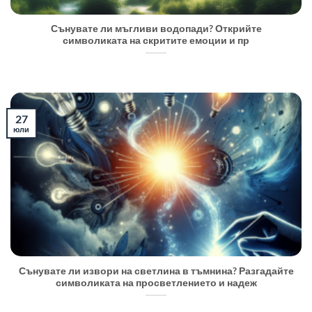
Сънувате ли мъгливи водопади? Открийте
символиката на скритите емоции и пр
27
юли
Сънувате ли извори на светлина в тъмнина? Разгадайте
символиката на просветлението и надеж