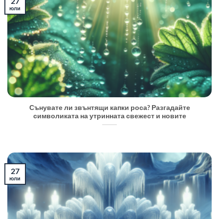
27
юли
Сънувате ли звънтящи капки роса? Разгадайте
символиката на утринната свежест и новите
27
юли