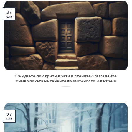
27
юли
Сънувате ли скрити врати в стените? Разгадайте
символиката на тайните възможности и вътреш
27
юли