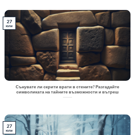
27
юли
Сънувате ли скрити врати в стените? Разгадайте
символиката на тайните възможности и вътреш
27
юли