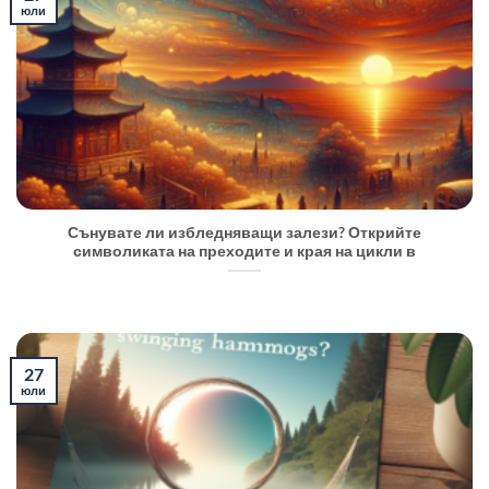
юли
Сънувате ли избледняващи залези? Открийте
символиката на преходите и края на цикли в
27
юли