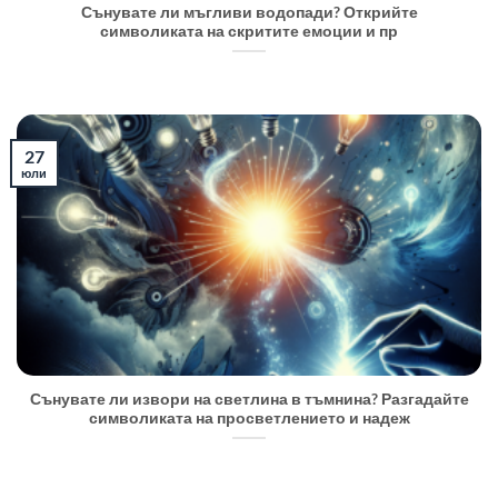
Сънувате ли мъгливи водопади? Открийте
символиката на скритите емоции и пр
27
юли
Сънувате ли извори на светлина в тъмнина? Разгадайте
символиката на просветлението и надеж