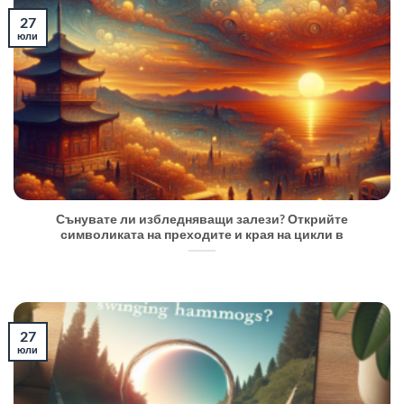
27
юли
Сънувате ли избледняващи залези? Открийте
символиката на преходите и края на цикли в
27
юли