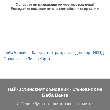
Сънувате ли разпадащи се мостове над реки?
Разгадайте символиката на нестабилните връзки и
Тийм Билдинг
-
Калкулатор граждански договор
-
НКПД
-
Проверка на Лична Карта
Най-истинският съновник -
Съновник на
Баба Ванга
Изберете буквата, с която започва съня ви