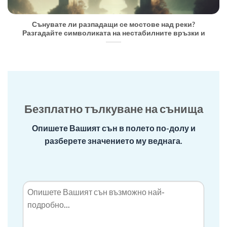
Сънувате ли разпадащи се мостове над реки?
Разгадайте символиката на нестабилните връзки и
Безплатно тълкуване на сънища
Опишете Вашият сън в полето по-долу и
разберете значението му веднага.