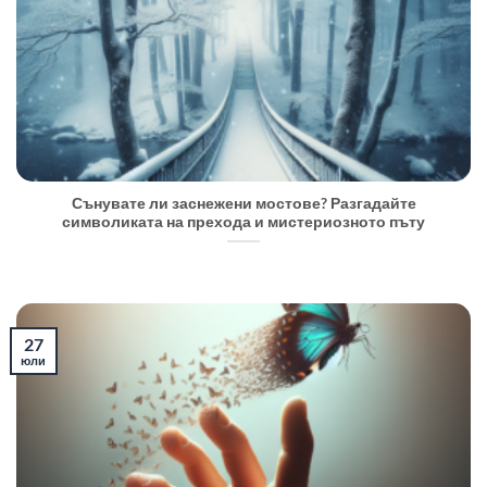
Сънувате ли заснежени мостове? Разгадайте
символиката на прехода и мистериозното пъту
27
юли