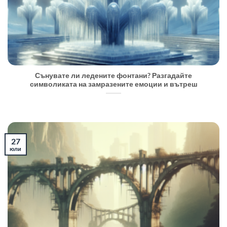
Сънувате ли ледените фонтани? Разгадайте
символиката на замразените емоции и вътреш
27
юли