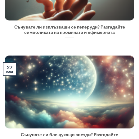
Сънувате ли изплъзващи се пеперуди? Разгадайте
символиката на промяната и ефимерната
27
юли
Сънувате ли блещукащи звезди? Разгадайте