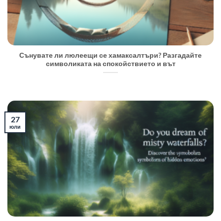
Сънувате ли люлеещи се хамаксалтъри? Разгадайте
символиката на спокойствието и вът
27
юли