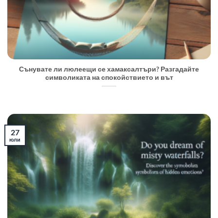
Сънувате ли люлеещи се хамаксалтъри? Разгадайте
символиката на спокойствието и вът
27
юли