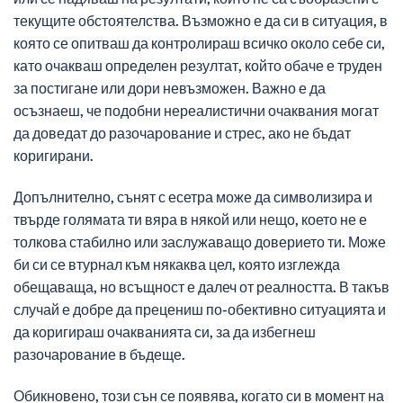
текущите обстоятелства. Възможно е да си в ситуация, в
която се опитваш да контролираш всичко около себе си,
като очакваш определен резултат, който обаче е труден
за постигане или дори невъзможен. Важно е да
осъзнаеш, че подобни нереалистични очаквания могат
да доведат до разочарование и стрес, ако не бъдат
коригирани.
Допълнително, сънят с есетра може да символизира и
твърде голямата ти вяра в някой или нещо, което не е
толкова стабилно или заслужаващо доверието ти. Може
би си се втурнал към някаква цел, която изглежда
обещаваща, но всъщност е далеч от реалността. В такъв
случай е добре да прецениш по-обективно ситуацията и
да коригираш очакванията си, за да избегнеш
разочарование в бъдеще.
Обикновено, този сън се появява, когато си в момент на