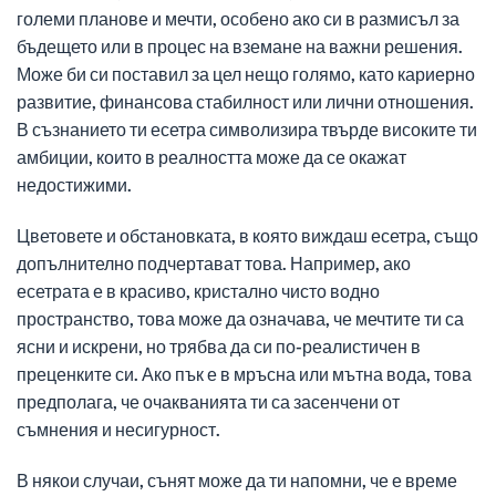
големи планове и мечти, особено ако си в размисъл за
бъдещето или в процес на вземане на важни решения.
Може би си поставил за цел нещо голямо, като кариерно
развитие, финансова стабилност или лични отношения.
В съзнанието ти есетра символизира твърде високите ти
амбиции, които в реалността може да се окажат
недостижими.
Цветовете и обстановката, в която виждаш есетра, също
допълнително подчертават това. Например, ако
есетрата е в красиво, кристално чисто водно
пространство, това може да означава, че мечтите ти са
ясни и искрени, но трябва да си по-реалистичен в
преценките си. Ако пък е в мръсна или мътна вода, това
предполага, че очакванията ти са засенчени от
съмнения и несигурност.
В някои случаи, сънят може да ти напомни, че е време