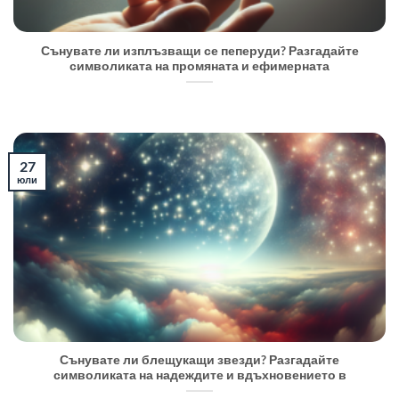
Сънувате ли изплъзващи се пеперуди? Разгадайте
символиката на промяната и ефимерната
27
юли
Сънувате ли блещукащи звезди? Разгадайте
символиката на надеждите и вдъхновението в