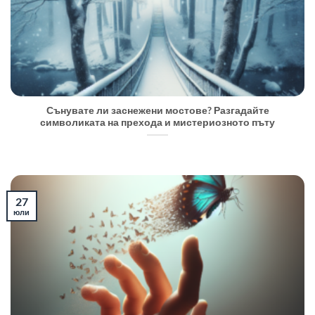
Сънувате ли заснежени мостове? Разгадайте
символиката на прехода и мистериозното пъту
27
юли