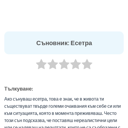
Съновник: Есетра
Tълкуване:
Ако сънуваш есетра, това е знак, че в живота ти
съществуват твърде големи очаквания към себе си или
към ситуацията, която в момента преживяваш. Често
този сън подсказва, че поставяш нереалистични цели
или се надяваш на резултати, които не са съобразени с