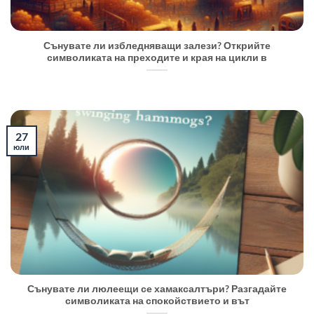
Сънувате ли избледняващи залези? Открийте
символиката на преходите и края на цикли в
27
юли
Сънувате ли люлеещи се хамаксалтъри? Разгадайте
символиката на спокойствието и вът