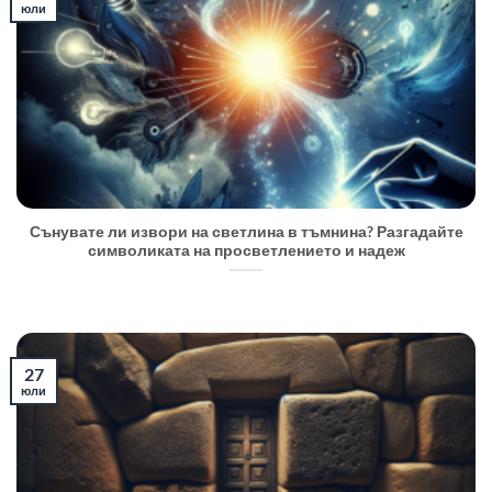
юли
Сънувате ли извори на светлина в тъмнина? Разгадайте
символиката на просветлението и надеж
27
юли