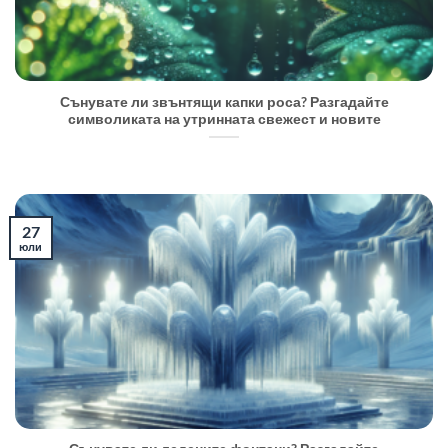
Сънувате ли звънтящи капки роса? Разгадайте
символиката на утринната свежест и новите
27
юли