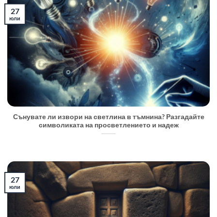
27
юли
Сънувате ли извори на светлина в тъмнина? Разгадайте
символиката на просветлението и надеж
27
юли