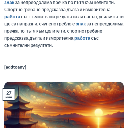
знак
за непреодолима пречка по пътя към целите ти.
Спортно гребане предсказва дълга и изморителна
работа
със съмнителни резултати.ли насън, усилията ти
ще са напразни. счупено гребло е
знак
за непреодолима
пречка по пътя към целите ти. спортно гребане
предсказва дълга и изморителна
работа
със
съмнителни резултати.
[addtoany]
27
юли