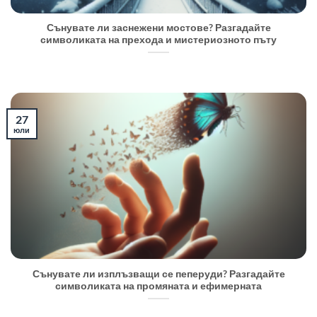
Сънувате ли заснежени мостове? Разгадайте
символиката на прехода и мистериозното пъту
27
юли
Сънувате ли изплъзващи се пеперуди? Разгадайте
символиката на промяната и ефимерната