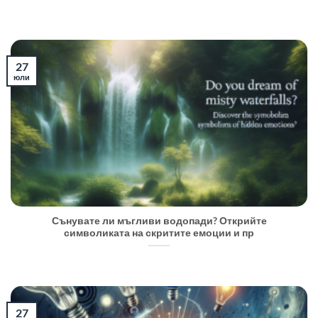
27
юли
Сънувате ли мъгливи водопади? Открийте
символиката на скритите емоции и пр
27