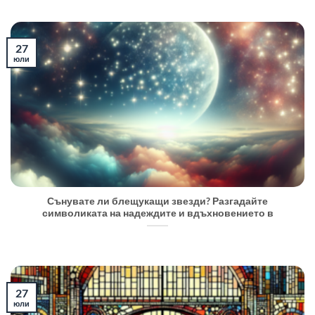
27
юли
Сънувате ли блещукащи звезди? Разгадайте
символиката на надеждите и вдъхновението в
27
юли