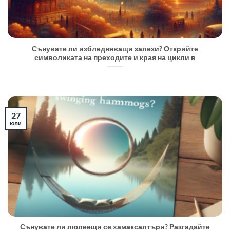
Сънувате ли избледняващи залези? Открийте
символиката на преходите и края на цикли в
27
юли
Сънувате ли люлеещи се хамаксалтъри? Разгадайте