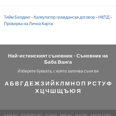
Тийм Билдинг
-
Калкулатор граждански договор
-
НКПД
-
Проверка на Лична Карта
Най-истинският съновник -
Съновник на
Баба Ванга
Изберете буквата, с която започва съня ви
А
Б
В
Г
Д
Е
Ж
З
И
Й
К
Л
М
Н
О
П
Р
С
Т
У
Ф
Х
Ц
Ч
Ш
Щ
Ъ
Ю
Я
НАЧАЛО
ИНТЕРЕСНО
ЗОДИИ
ИМЕНА
МАГИИ
КАРТИ ТАРО