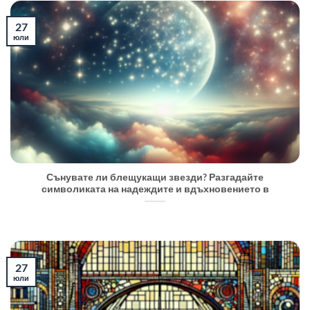
27
юли
Сънувате ли блещукащи звезди? Разгадайте
символиката на надеждите и вдъхновението в
27
юли