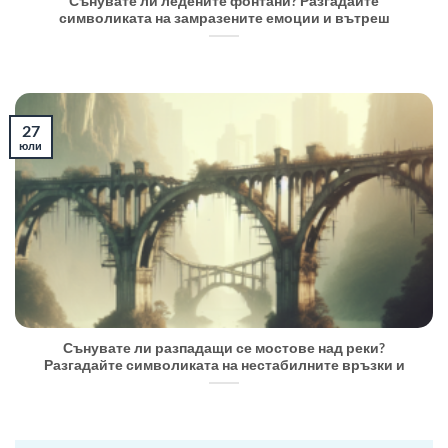
Сънувате ли ледените фонтани? Разгадайте
символиката на замразените емоции и вътреш
27
юли
Сънувате ли разпадащи се мостове над реки?
Разгадайте символиката на нестабилните връзки и