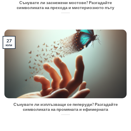
Сънувате ли заснежени мостове? Разгадайте
символиката на прехода и мистериозното пъту
27
юли
Сънувате ли изплъзващи се пеперуди? Разгадайте
символиката на промяната и ефимерната