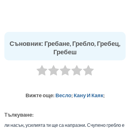
Съновник: Гребане, Гребло, Гребец,
Гребеш
Вижте още:
Весло
;
Кану И Каяк
;
Tълкуване:
ли насън, усилията ти ще са напразни. Счупено гребло е