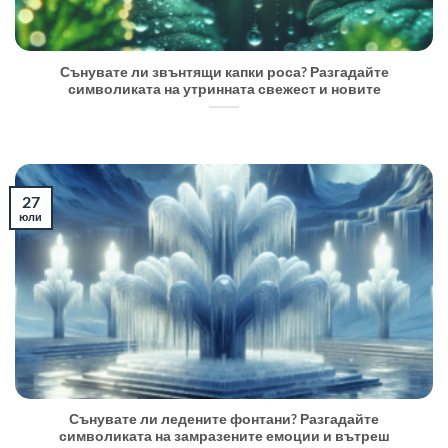
Сънувате ли звънтящи капки роса? Разгадайте
символиката на утринната свежест и новите
27
юли
Сънувате ли ледените фонтани? Разгадайте
символиката на замразените емоции и вътреш