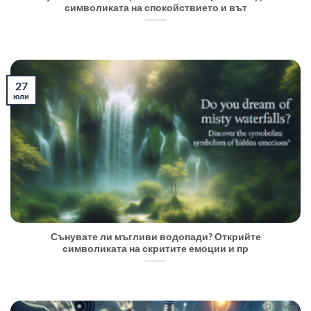
символиката на спокойствието и вът
27
юли
Сънувате ли мъгливи водопади? Открийте
символиката на скритите емоции и пр