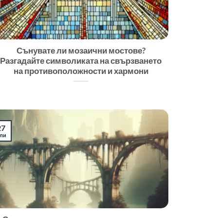
Сънувате ли мозаични мостове?
Разгадайте символиката на свързването
на противоположности и хармони
27
ли