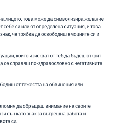
 на лицето, това може да символизира желание
т себе си или от определена ситуация, и това
знак, че трябва да освободиш емоциите си и
уации, които изискват от теб да бъдеш открит
 да се справяш по-здравословно с негативните
вободиш от тежестта на обвинения или
 напомня да обръщаш внимание на своите
ози сън като знак за вътрешна работа и
вота си.