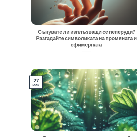
Сънувате ли изплъзващи се пеперуди?
Разгадайте символиката на промяната и
ефимерната
27
юли