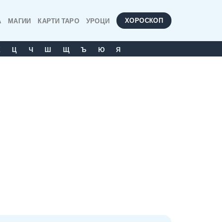
ХОРОСКОП
А
МАГИИ
КАРТИ ТАРО
УРОЦИ
Х
Ц
Ч
Ш
Щ
Ъ
Ю
Я