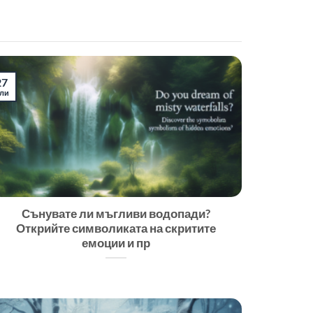
27
ли
Сънувате ли мъгливи водопади?
Открийте символиката на скритите
емоции и пр