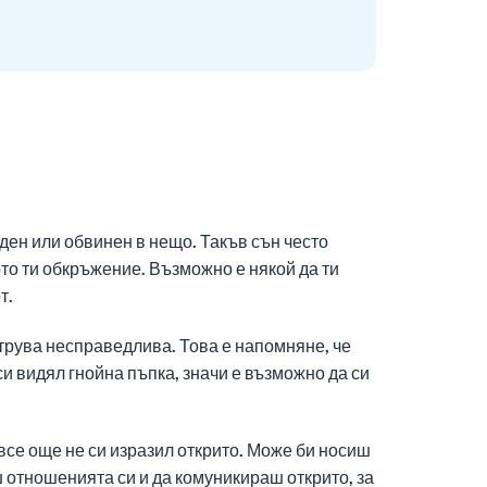
ден или обвинен в нещо. Такъв сън често
то ти обкръжение. Възможно е някой да ти
т.
струва несправедлива. Това е напомняне, че
и видял гнойна пъпка, значи е възможно да си
все още не си изразил открито. Може би носиш
ш отношенията си и да комуникираш открито, за