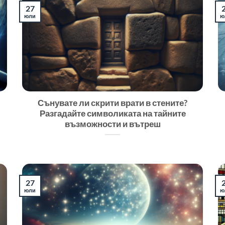
27
юли
ю
Сънувате ли скрити врати в стените?
Разгадайте символиката на тайните
възможности и вътреш
27
юли
ю