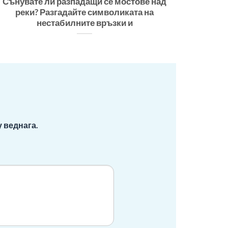
Сънувате ли разпадащи се мостове над
реки? Разгадайте символиката на
нестабилните връзки и
 веднага.