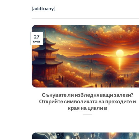
[addtoany]
27
юли
Сънувате ли избледняващи залези?
Открийте символиката на преходите и
края на цикли в