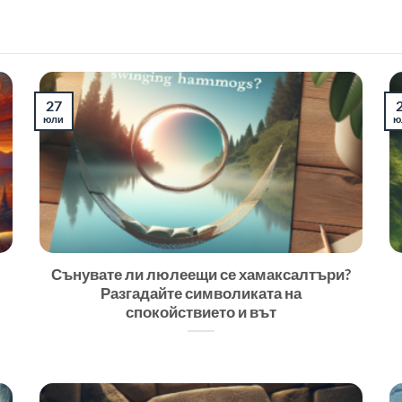
27
юли
ю
Сънувате ли люлеещи се хамаксалтъри?
Разгадайте символиката на
спокойствието и вът