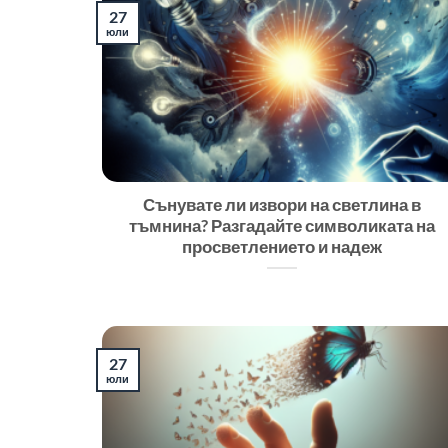
27
юли
Сънувате ли извори на светлина в
тъмнина? Разгадайте символиката на
просветлението и надеж
27
юли