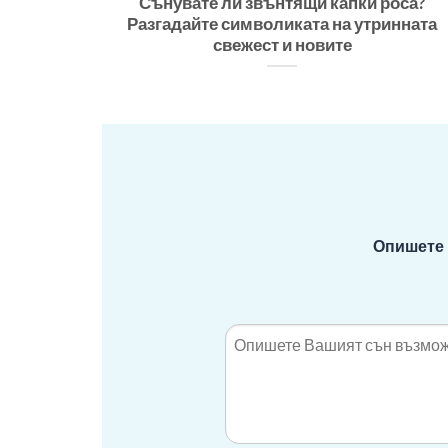
Сънувате ли звънтящи капки роса?
Разгадайте символиката на утринната
свежест и новите
Опишете 