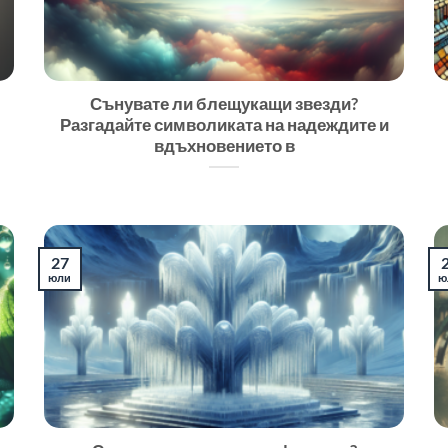
Сънувате ли блещукащи звезди?
Разгадайте символиката на надеждите и
вдъхновението в
27
юли
ю