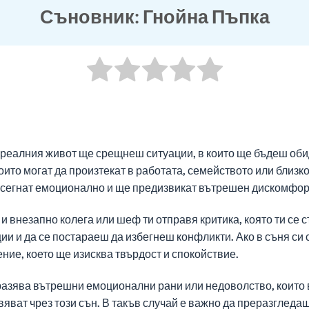
Съновник: Гнойна Пъпка
 в реалния живот ще срещнеш ситуации, в които ще бъдеш оби
то могат да произтекат в работата, семейството или близко
засегнат емоционално и ще предизвикат вътрешен дискомфор
 и внезапно колега или шеф ти отправя критика, която ти се 
и и да се постараеш да избегнеш конфликти. Ако в съня си с
ние, което ще изисква твърдост и спокойствие.
тразява вътрешни емоционални рани или недоволство, които 
вяват чрез този сън. В такъв случай е важно да преразгледа