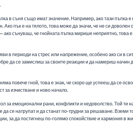
.
пка в съня също имат значение. Например, ако тази пъпка е
 Ако пък е на тялото, това може да значи, че не си доволен о
 ако сънуваш, че гнойната пъпка мирише неприятно, това е 
яви в периоди на стрес или напрежение, особено ако си в сит
добре да се замислиш за своите реакции и да намериш начин
няма повече гной, това е знак, че скоро ще успееш да се ос
т за изчистване и ново начало.
ол за емоционални рани, конфликти и недоволство. Той ти
е да се натрупат и да станат по-трудни за решаване. Вземи т
ии, за да постигнеш по-голямо спокойствие и хармония в жи