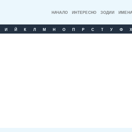
НАЧАЛО
ИНТЕРЕСНО
ЗОДИИ
ИМЕН
И
Й
К
Л
М
Н
О
П
Р
С
T
У
Ф