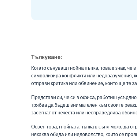
Tълкуване:
Когато сънуваш гнойна пъпка, това е знак, че
символизира конфликти или недоразумения, кои
отправи критика или обвинение, които ще те 
Представи си, че си в офиса, работиш усърдно
трябва да бъдеш внимателен към своите реакци
засегнат от нечеста или несправедлива обвине
Освен това, гнойната пъпка в съня може да о
някаква обида или недоволство, които се проя