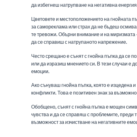
да избегнеш натрупване на негативна енергия
Цветовете и местоположението на гнойната пъ
за самореклама или страх да не бъдеш осмиван.
те тревожи. Обърни внимание и на миризмата —
да се справиш с натрупаното напрежение.
Често срещано е сънят с гнойна пъпка да се по
или да изразиш мнението си. В тези случаи е 
емоции.
Ако сънуваш гнойна пъпка, която е изцедена и 
конфликти. Това е позитивен знак за възможнос
Обобщено, сънят с гнойна пъпка е мощен симв
чувства и да се справяш с проблемите, преди т
възможност за изчистване на негативните емоц