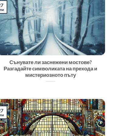
27
ли
Сънувате ли заснежени мостове?
Разгадайте символиката на прехода и
мистериозното пъту
27
ли