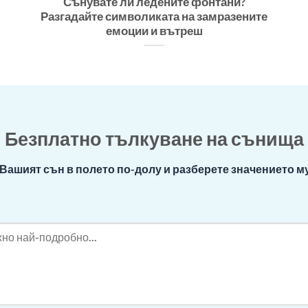
Сънувате ли ледените фонтани?
Разгадайте символиката на замразените
емоции и вътреш
Безплатно тълкуване на сънища
Вашият сън в полето по-долу и разберете значението му