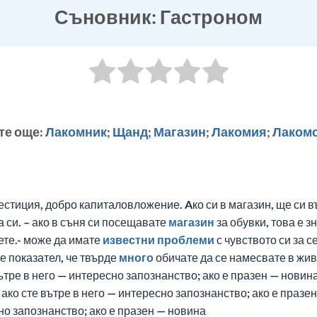
Съновник: Гастроном
те още:
Лакомник
;
Щанд
;
Магазин
;
Лакомия
;
Лаком
стиция, добро капиталовложение. Aко си в магазин, ще си 
 си. – ако в съня си посещавате
магазин
за обувки, това е зн
те.- може да имате
известни
проблеми
с чувството си за 
 е показател, че твърде
много
обичате да се намесвате в жив
ътре в него — интересно запознанство; ако е празен — новин
 ако сте вътре в него — интересно запознанство; ако е праз
сно запознанство; ако е празен — новина