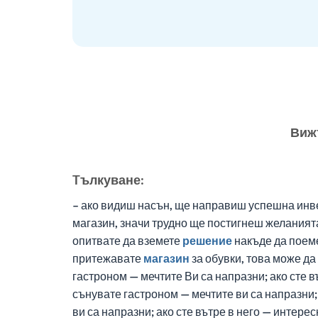
Виж
Tълкуване:
– ако видиш насън, ще направиш успешна инве
магазин, значи трудно ще постигнеш желанията
опитвате да вземете
решение
накъде да поеме
притежавате
магазин
за обувки, това може да
гастроном — мечтите Ви са напразни; ако сте в
сънувате гастроном — мечтите ви са напразни;
ви са напразни; ако сте вътре в него — интере