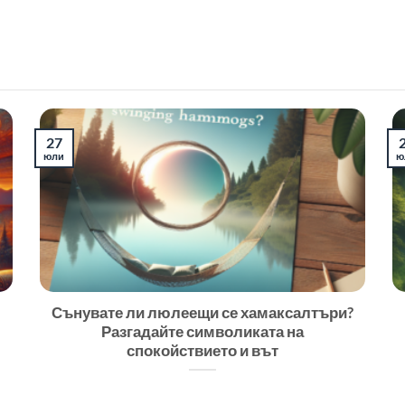
27
юли
ю
Сънувате ли люлеещи се хамаксалтъри?
Разгадайте символиката на
спокойствието и вът