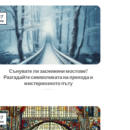
27
ли
Сънувате ли заснежени мостове?
Разгадайте символиката на прехода и
мистериозното пъту
27
ли