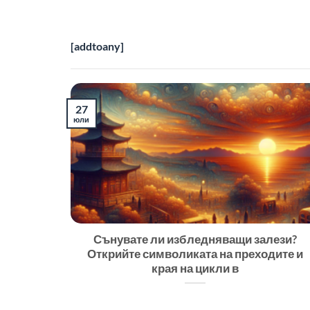
[addtoany]
27
юли
Сънувате ли избледняващи залези?
Открийте символиката на преходите и
края на цикли в