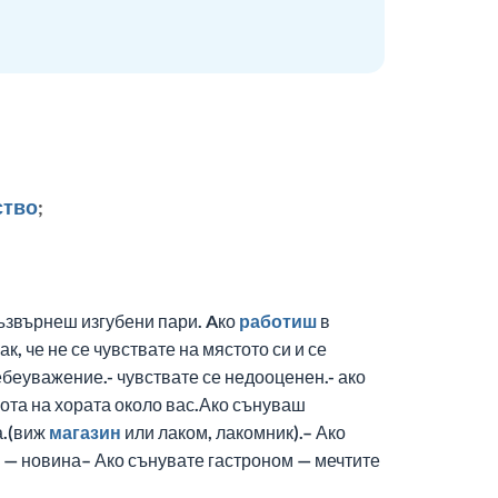
ство
;
възвърнеш изгубени пари. Aко
работиш
в
ак, че не се чувствате на мястото си и се
себеуважение.- чувствате се недооценен.- ако
ота на хората около вас.Ако сънуваш
а.(виж
магазин
или лаком, лакомник).– Ако
ен — новина– Ако сънувате гастроном — мечтите