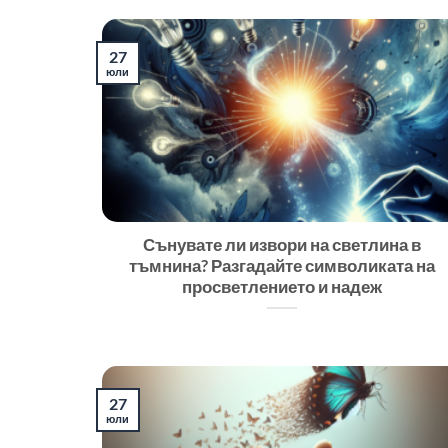
27
юли
Сънувате ли извори на светлина в
тъмнина? Разгадайте символиката на
просветлението и надеж
27
юли