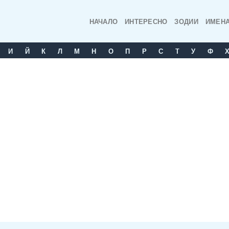
НАЧАЛО
ИНТЕРЕСНО
ЗОДИИ
ИМЕН
И
Й
К
Л
М
Н
О
П
Р
С
T
У
Ф