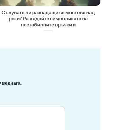
Сънувате ли разпадащи се мостове над
реки? Разгадайте символиката на
нестабилните връзки и
 веднага.