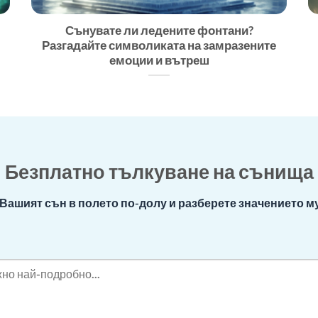
Сънувате ли ледените фонтани?
Разгадайте символиката на замразените
емоции и вътреш
Безплатно тълкуване на сънища
Вашият сън в полето по-долу и разберете значението му