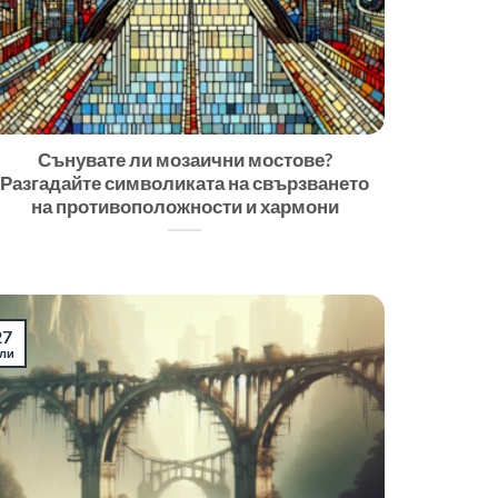
Сънувате ли мозаични мостове?
Разгадайте символиката на свързването
на противоположности и хармони
27
ли