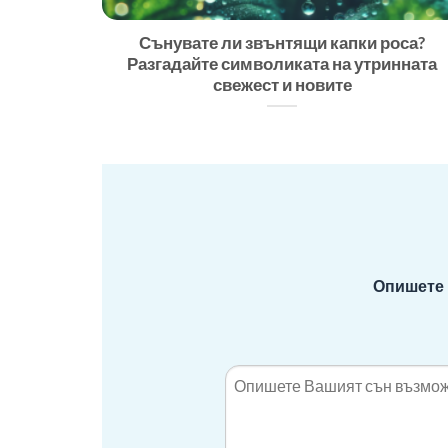
Сънувате ли звънтящи капки роса?
Разгадайте символиката на утринната
свежест и новите
Опишете 