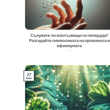
Сънувате ли изплъзващи се пеперуди?
Разгадайте символиката на промяната и
ефимерната
27
юли