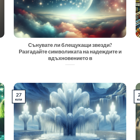
Сънувате ли блещукащи звезди?
Разгадайте символиката на надеждите и
вдъхновението в
27
юли
ю