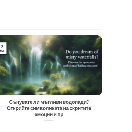
27
ли
Сънувате ли мъгливи водопади?
Открийте символиката на скритите
емоции и пр