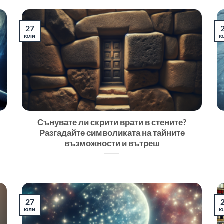
27
юли
ю
Сънувате ли скрити врати в стените?
Разгадайте символиката на тайните
възможности и вътреш
27
юли
ю