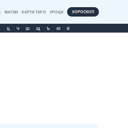
ХОРОСКОП
А
МАГИИ
КАРТИ ТАРО
УРОЦИ
Х
Ц
Ч
Ш
Щ
Ъ
Ю
Я