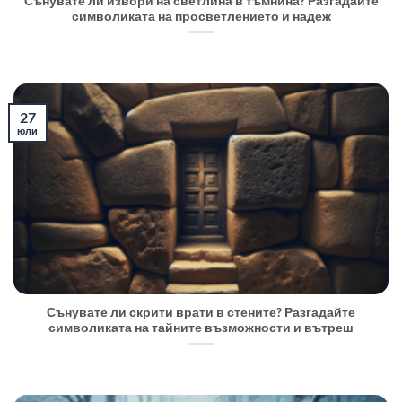
Сънувате ли извори на светлина в тъмнина? Разгадайте
символиката на просветлението и надеж
27
юли
Сънувате ли скрити врати в стените? Разгадайте
символиката на тайните възможности и вътреш