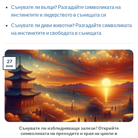
Сънувате ли вълци? Разгадайте символиката на
инстинктите и лидерството в сънищата си
Сънувате ли диви животни? Разгадайте символиката
на инстинктите и свободата в сънищата
27
юли
Сънувате ли избледняващи залези? Открийте
символиката на преходите и края на цикли в