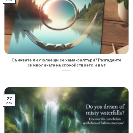
Сънувате ли люлеещи се хамаксалтъри? Разгадайте
символиката на спокойствието и вът
27
юли