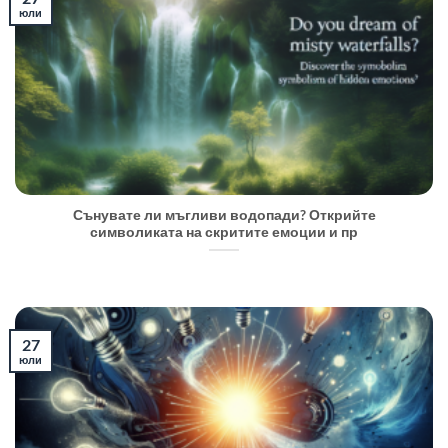
юли
Сънувате ли мъгливи водопади? Открийте
символиката на скритите емоции и пр
27
юли