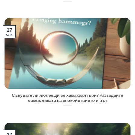
27
юли
Сънувате ли люлеещи се хамаксалтъри? Разгадайте
символиката на спокойствието и вът
27