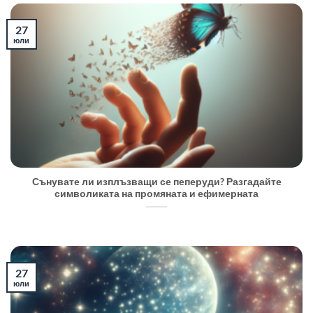
27
юли
Сънувате ли изплъзващи се пеперуди? Разгадайте
символиката на промяната и ефимерната
27
юли