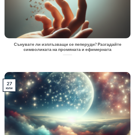
Сънувате ли изплъзващи се пеперуди? Разгадайте
символиката на промяната и ефимерната
27
юли