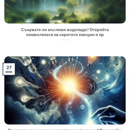
Сънувате ли мъгливи водопади? Открийте
символиката на скритите емоции и пр
27
юли