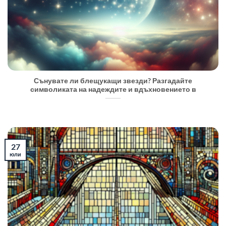
Сънувате ли блещукащи звезди? Разгадайте
символиката на надеждите и вдъхновението в
27
юли