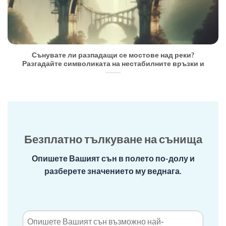
Сънувате ли разпадащи се мостове над реки?
Разгадайте символиката на нестабилните връзки и
Безплатно тълкуване на сънища
Опишете Вашият сън в полето по-долу и
разберете значението му веднага.