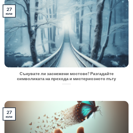
27
юли
Сънувате ли заснежени мостове? Разгадайте
символиката на прехода и мистериозното пъту
27
юли