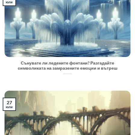
юли
Сънувате ли ледените фонтани? Разгадайте
символиката на замразените емоции и вътреш
27
юли