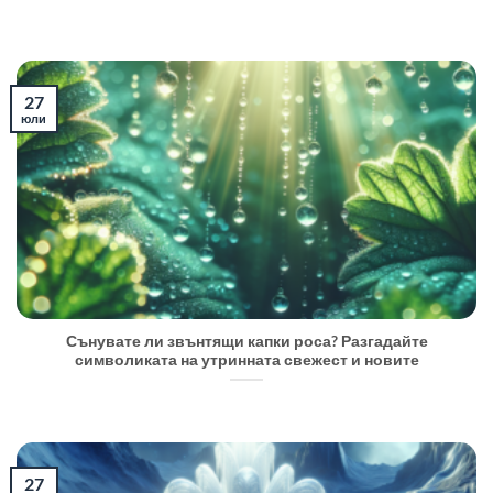
27
юли
Сънувате ли звънтящи капки роса? Разгадайте
символиката на утринната свежест и новите
27