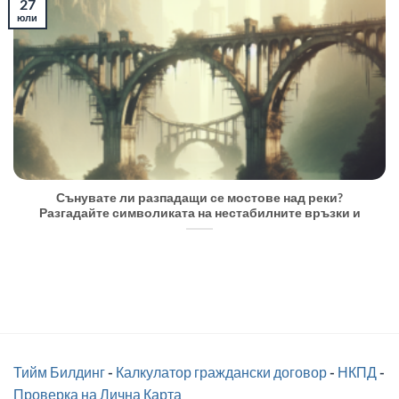
27
юли
Сънувате ли разпадащи се мостове над реки?
Разгадайте символиката на нестабилните връзки и
Тийм Билдинг
-
Калкулатор граждански договор
-
НКПД
-
Проверка на Лична Карта