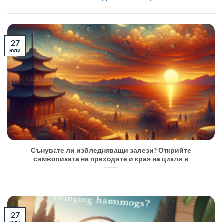
27
юли
Сънувате ли избледняващи залези? Открийте
символиката на преходите и края на цикли в
27
юли