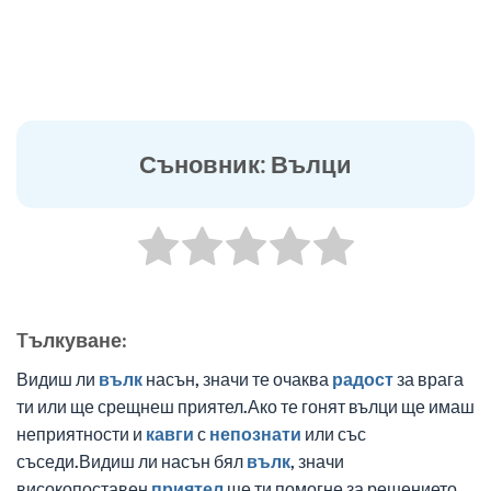
Съновник: Вълци
Tълкуване:
Видиш ли
вълк
насън, значи те очаква
радост
за врага
ти или ще срещнеш приятел.Ако те гонят вълци ще имаш
неприятности и
кавги
с
непознати
или със
съседи.Видиш ли насън бял
вълк
, значи
високопоставен
приятел
ще ти помогне за решението