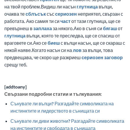
на твой проблем.Видиш ли насън
глутница
вълци,
очаква те
сблъсък
със
сериозен
неприятел, свързан с
работата. Ако самия ти си
част
от тази глутница, ще се
превърнеш в
заплаха
за някого.Ако в съня си
бягаш
от
глутница
вълци, която те преследва, ще се спасиш от
враговете си.Ако се
биеш
с вълци насън, ще се скараш с
някой наяве.Когато насън си на
лов
за вълци, това
предвещава, че скоро ще разкриеш
сериозен
заговор
срещу теб.
[addtoany]
Свързани подробни статии и тълкувания:
Сънувате ли вълци? Разгадайте символиката на
инстинктите и лидерството в сънищата си
Сънувате ли диви животни? Разгадайте символиката
на инстинктите и свободата в сънищата