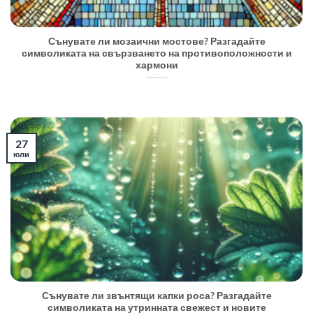
Сънувате ли мозаични мостове? Разгадайте
символиката на свързването на противоположности и
хармони
27
юли
Сънувате ли звънтящи капки роса? Разгадайте
символиката на утринната свежест и новите