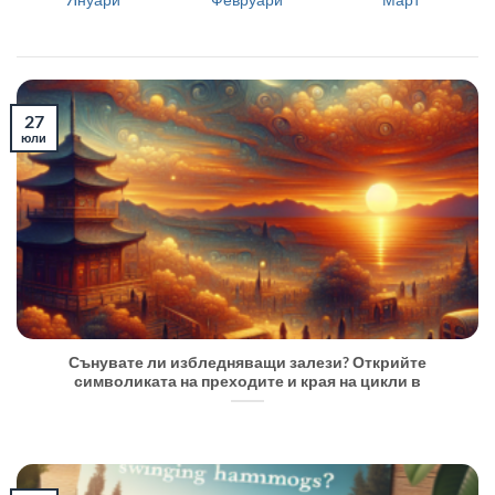
27
юли
Сънувате ли избледняващи залези? Открийте
символиката на преходите и края на цикли в