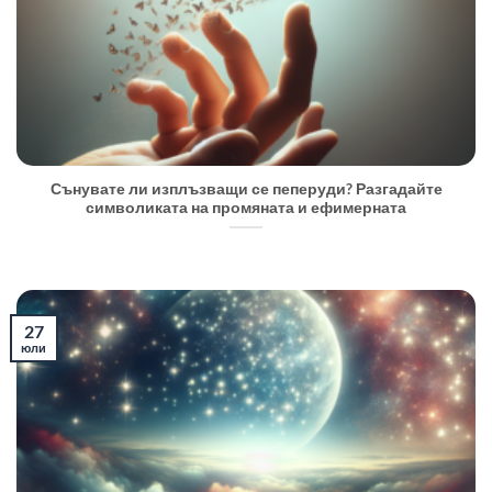
Сънувате ли изплъзващи се пеперуди? Разгадайте
символиката на промяната и ефимерната
27
юли