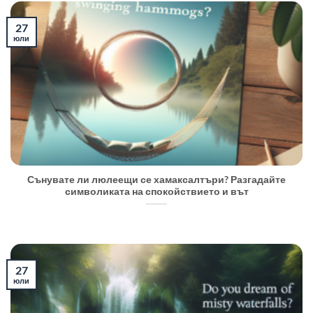
27
юли
Сънувате ли люлеещи се хамаксалтъри? Разгадайте
символиката на спокойствието и вът
27
юли