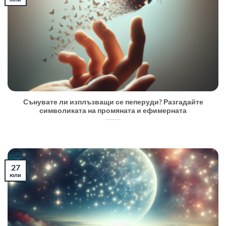
Сънувате ли изплъзващи се пеперуди? Разгадайте
символиката на промяната и ефимерната
27
юли