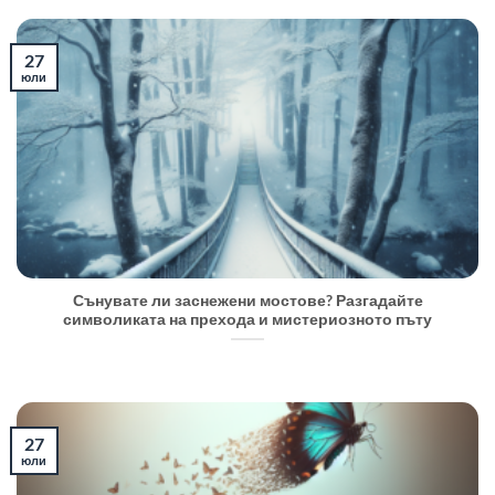
27
юли
Сънувате ли заснежени мостове? Разгадайте
символиката на прехода и мистериозното пъту
27
юли