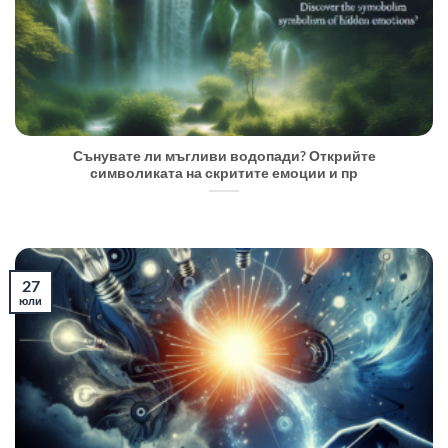
Сънувате ли мъгливи водопади? Открийте
символиката на скритите емоции и пр
27
юли