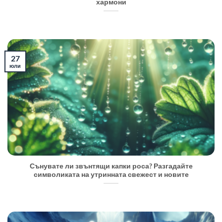
хармони
27
юли
Сънувате ли звънтящи капки роса? Разгадайте
символиката на утринната свежест и новите