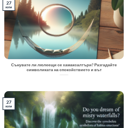
27
юли
Сънувате ли люлеещи се хамаксалтъри? Разгадайте
символиката на спокойствието и вът
27
юли