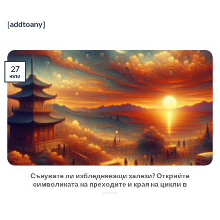
[addtoany]
27
юли
Сънувате ли избледняващи залези? Открийте
символиката на преходите и края на цикли в