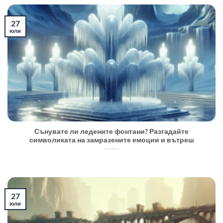
27
юли
Сънувате ли ледените фонтани? Разгадайте
символиката на замразените емоции и вътреш
27
юли