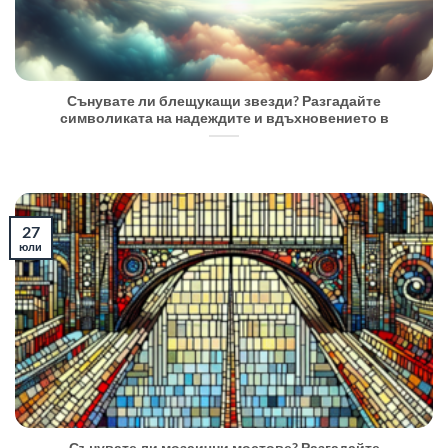
Сънувате ли блещукащи звезди? Разгадайте
символиката на надеждите и вдъхновението в
27
юли