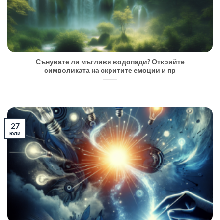
Сънувате ли мъгливи водопади? Открийте
символиката на скритите емоции и пр
27
юли