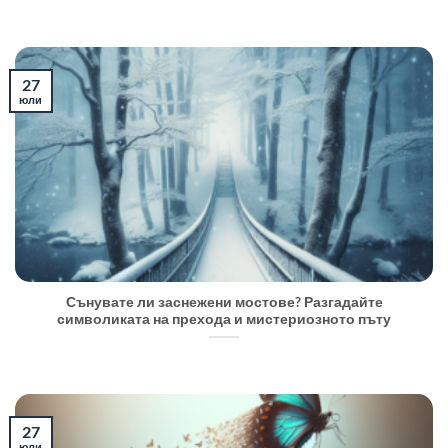
27
юли
Сънувате ли заснежени мостове? Разгадайте
символиката на прехода и мистериозното пъту
27
юли