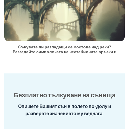
Сънувате ли разпадащи се мостове над реки?
Разгадайте символиката на нестабилните връзки и
Безплатно тълкуване на сънища
Опишете Вашият сън в полето по-долу и
разберете значението му веднага.