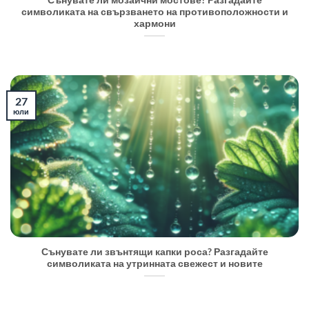
Сънувате ли мозаични мостове? Разгадайте
символиката на свързването на противоположности и
хармони
27
юли
Сънувате ли звънтящи капки роса? Разгадайте
символиката на утринната свежест и новите