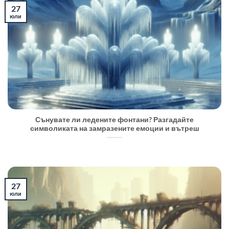
27
юли
Сънувате ли ледените фонтани? Разгадайте
символиката на замразените емоции и вътреш
27
юли