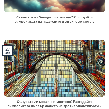
Сънувате ли блещукащи звезди? Разгадайте
символиката на надеждите и вдъхновението в
27
юли
Сънувате ли мозаични мостове? Разгадайте
символиката на свързването на противоположности и